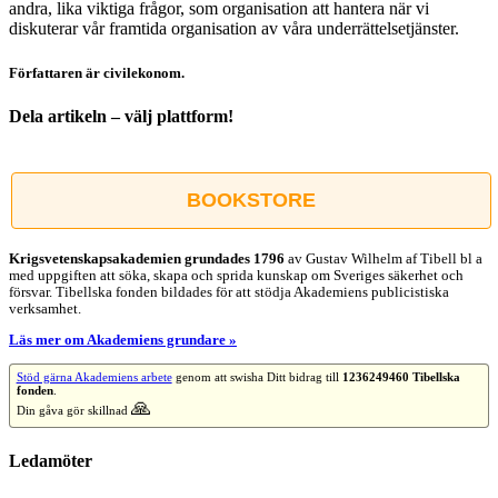
andra, lika viktiga frågor, som organisation att hantera när vi
diskuterar vår framtida organisation av våra underrättelsetjänster.
Författaren är civilekonom.
Dela artikeln – välj plattform!
Facebook
X
Reddit
LinkedIn
WhatsApp
Tumblr
Pinterest
Vk
E-
post
BOOKSTORE
Krigsvetenskap­sakademien grundades 1796
av Gustav Wilhelm af Tibell bl a
med uppgiften att söka, skapa och sprida kunskap om Sveriges säkerhet och
försvar. Tibellska fonden bildades för att stödja Akademiens publicistiska
verksamhet.
Läs mer om Akademiens grundare »
Stöd gärna Akademiens arbete
genom att swisha Ditt bidrag till
1236249460 Tibellska
fonden
.
🙏
Din gåva gör skillnad
Ledamöter