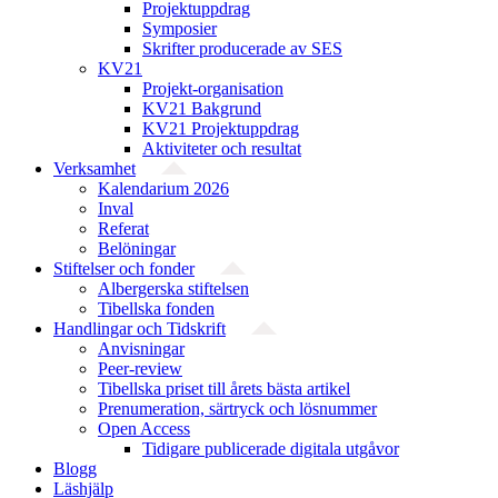
Projektuppdrag
Symposier
Skrifter producerade av SES
KV21
Projekt-organisation
KV21 Bakgrund
KV21 Projektuppdrag
Aktiviteter och resultat
Verksamhet
Kalendarium 2026
Inval
Referat
Belöningar
Stiftelser och fonder
Albergerska stiftelsen
Tibellska fonden
Handlingar och Tidskrift
Anvisningar
Peer-review
Tibellska priset till årets bästa artikel
Prenumeration, särtryck och lösnummer
Open Access
Tidigare publicerade digitala utgåvor
Blogg
Läshjälp