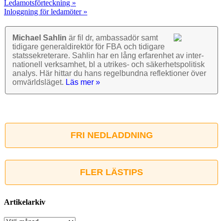
Ledamotsförteckning »
Inloggning för ledamöter »
Michael Sahlin
är fil dr, ambassadör samt
tidigare general­direktör för FBA och tidigare
stats­sekre­terare. Sahlin har en lång erfarenhet av inter­
nationell verk­samhet, bl a utrikes- och säkerhets­politisk
analys. Här hittar du hans regel­bundna reflek­tioner över
omvärlds­läget.
Läs mer »
FRI NEDLADDNING
FLER LÄSTIPS
Artikelarkiv
Artikelarkiv