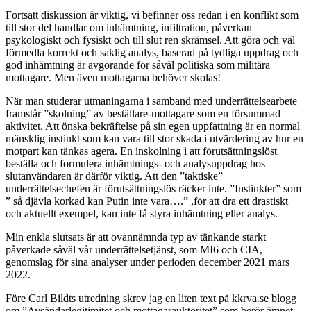
Fortsatt diskussion är viktig, vi befinner oss redan i en konflikt som
till stor del handlar om inhämtning, infiltration, påverkan
psykologiskt och fysiskt och till slut ren skrämsel. Att göra och väl
förmedla korrekt och saklig analys, baserad på tydliga uppdrag och
god inhämtning är avgörande för såväl politiska som militära
mottagare. Men även mottagarna behöver skolas!
När man studerar utmaningarna i samband med underrättelsearbete
framstår ”skolning” av beställare-mottagare som en försummad
aktivitet. Att önska bekräftelse på sin egen uppfattning är en normal
mänsklig instinkt som kan vara till stor skada i utvärdering av hur en
motpart kan tänkas agera. En inskolning i att förutsättningslöst
beställa och formulera inhämtnings- och analysuppdrag hos
slutanvändaren är därför viktig. Att den ”taktiske”
underrättelsechefen är förutsättningslös räcker inte. ”Instinkter” som
” så djävla korkad kan Putin inte vara….” ,för att dra ett drastiskt
och aktuellt exempel, kan inte få styra inhämtning eller analys.
Min enkla slutsats är att ovannämnda typ av tänkande starkt
påverkade såväl vår underrättelsetjänst, som MI6 och CIA,
genomslag för sina analyser under perioden december 2021 mars
2022.
Före Carl Bildts utredning skrev jag en liten text på kkrva.se blogg
om ”Avsändarlegitimitet och mottagarauktoritet” som berör ämnet