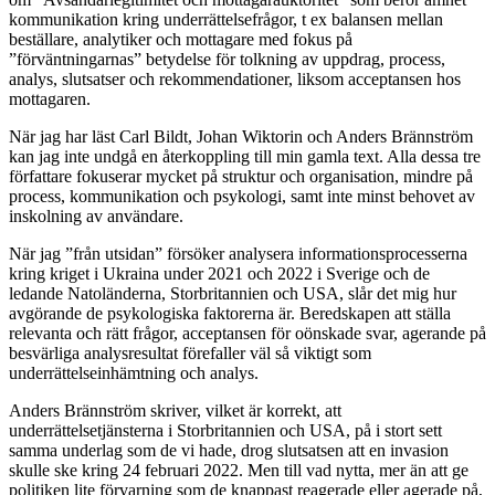
kommunikation kring underrättelsefrågor, t ex balansen mellan
beställare, analytiker och mottagare med fokus på
”förväntningarnas” betydelse för tolkning av uppdrag, process,
analys, slutsatser och rekommendationer, liksom acceptansen hos
mottagaren.
När jag har läst Carl Bildt, Johan Wiktorin och Anders Brännström
kan jag inte undgå en återkoppling till min gamla text. Alla dessa tre
författare fokuserar mycket på struktur och organisation, mindre på
process, kommunikation och psykologi, samt inte minst behovet av
inskolning av användare.
När jag ”från utsidan” försöker analysera informationsprocesserna
kring kriget i Ukraina under 2021 och 2022 i Sverige och de
ledande Natoländerna, Storbritannien och USA, slår det mig hur
avgörande de psykologiska faktorerna är. Beredskapen att ställa
relevanta och rätt frågor, acceptansen för oönskade svar, agerande på
besvärliga analysresultat förefaller väl så viktigt som
underrättelseinhämtning och analys.
Anders Brännström skriver, vilket är korrekt, att
underrättelsetjänsterna i Storbritannien och USA, på i stort sett
samma underlag som de vi hade, drog slutsatsen att en invasion
skulle ske kring 24 februari 2022. Men till vad nytta, mer än att ge
politiken lite förvarning som de knappast reagerade eller agerade på,