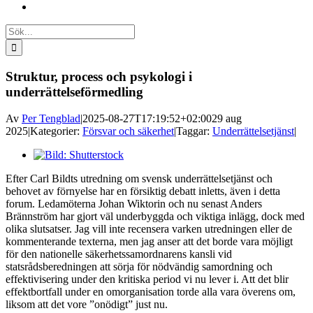
Sök
efter:
Struktur, process och psykologi i
underrättelseförmedling
Av
Per Tengblad
|
2025-08-27T17:19:52+02:00
29 aug
2025
|
Kategorier:
Försvar och säkerhet
|
Taggar:
Underrättelsetjänst
|
Visa
större
Efter Carl Bildts utredning om svensk underrättelsetjänst och
bild
behovet av förnyelse har en försiktig debatt inletts, även i detta
forum. Ledamöterna Johan Wiktorin och nu senast Anders
Brännström har gjort väl underbyggda och viktiga inlägg, dock med
olika slutsatser. Jag vill inte recensera varken utredningen eller de
kommenterande texterna, men jag anser att det borde vara möjligt
för den nationelle säkerhetssamordnarens kansli vid
statsrådsberedningen att sörja för nödvändig samordning och
effektivisering under den kritiska period vi nu lever i. Att det blir
effektbortfall under en omorganisation torde alla vara överens om,
liksom att det vore ”onödigt” just nu.