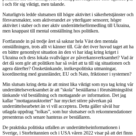
i och för sig viktigt, men talande.
Naturligtvis ledde slutsatsen till högre aktivitet i säkerhetstjänster och
försvarsmakter, som aktiverandet av ytterligare sensorer, högre
aktivitet i staber och mer aktiv underrättelseförmedling till Ukraina,
men knappast till mental omställning hos politiken.
Fortfarande in på tredje året så saknar hela Väst den mentala
omställningen, trots allt vi känner till. Går det över huvud taget att ha
en bättre genomlyst situation än den vi har idag kring kriget i
Ukraina och dess lokala svallvågor av påverkansverksamhet? Vad är
det då som gör att politiken har så svårt att ta till sig situationen och
agera därefter? Önsketänkande, inrikespolitiska utmaningar,
koordinering med grannländer, EU och Nato, friktioner i systemen?
Min slutsats kring detta är att minst lika viktigt som nya tag kring vår
underrättelseverksamhet är att ”skola” beställarna i förutsättningslöst
tänkande vid beställning och mottagande av information. Det jag
kallar ”mottagarauktoritet” har mycket större påverkan på
underrättelsearbetet än vi vill acceptera. Detta gäller såväl hur
utlagda uppdrag ”tolkas”, som hur slutsatser och rekommendationer
presenteras och senare hanteras av beställaren.
De praktiska politiska utfallen av underrättelseinformationen i
Sverige, i Storbritannien och i USA våren 2022 visar på att det finns