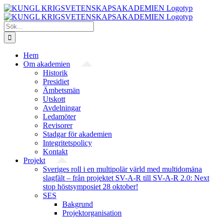
Fortsätt
till
innehållet
Sök
efter:
Hem
Om akademien
Historik
Presidiet
Ämbetsmän
Utskott
Avdelningar
Ledamöter
Revisorer
Stadgar för akademien
Integritetspolicy
Kontakt
Projekt
Sveriges roll i en multipolär värld med multidomäna
slagfält – från projektet SV-A-R till SV-A-R 2.0: Next
stop höstsymposiet 28 oktober!
SES
Bakgrund
Projekt­organisation