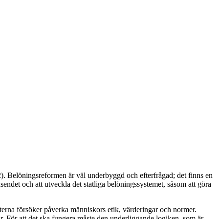
32). Belöningsreformen är väl underbyggd och efterfrågad; det finns en
endet och att utveckla det statliga belöningssystemet, såsom att göra
kterna försöker påverka människors etik, värderingar och normer.
ar. För att det ska fungera måste den underliggande logiken, som är