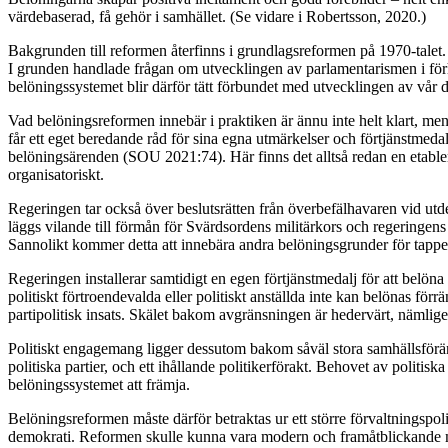
värdebaserad, få gehör i samhället. (Se vidare i Robertsson, 2020.)
Bakgrunden till reformen återfinns i grundlagsreformen på 1970-talet.
I grunden handlade frågan om utvecklingen av parlamentarismen i förh
belöningssystemet blir därför tätt förbundet med utvecklingen av vår 
Vad belöningsreformen innebär i praktiken är ännu inte helt klart, men
får ett eget beredande råd för sina egna utmärkelser och förtjänstme
belöningsärenden (SOU 2021:74). Här finns det alltså redan en etablerad
organisatoriskt.
Regeringen tar också över beslutsrätten från överbefälhavaren vid utde
läggs vilande till förmån för Svärdsordens militärkors och regeringens 
Sannolikt kommer detta att innebära andra belöningsgrunder för tapperh
Regeringen installerar samtidigt en egen förtjänstmedalj för att belön
politiskt förtroendevalda eller politiskt anställda inte kan belönas för
partipolitisk insats. Skälet bakom avgränsningen är hedervärt, nämlige
Politiskt engagemang ligger dessutom bakom såväl stora samhällsföränd
politiska partier, och ett ihållande politikerförakt. Behovet av politis
belöningssystemet att främja.
Belöningsreformen måste därför betraktas ur ett större förvaltningspo
demokrati. Reformen skulle kunna vara modern och framåtblickande m