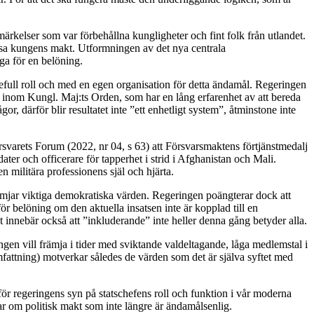
ärkelser som var förbehållna kungligheter och fint folk från utlandet.
änsa kungens makt. Utformningen av det nya centrala
ga för en belöning.
lsefull roll och med en egen organisation för detta ändamål. Regeringen
s inom Kungl. Maj:ts Orden, som har en lång erfarenhet av att bereda
, därför blir resultatet inte ”ett enhetligt system”, åtminstone inte
örsvarets Forum (2022, nr 04, s 63) att Försvarsmaktens förtjänstmedalj
ater och officerare för tapperhet i strid i Afghanistan och Mali.
 militära professionens själ och hjärta.
främjar viktiga demokratiska värden. Regeringen poängterar dock att
för belöning om den aktuella insatsen inte är kopplad till en
t innebär också att ”inkluderande” inte heller denna gång betyder alla.
gen vill främja i tider med sviktande valdeltagande, låga medlemstal i
 omfattning) motverkar således de värden som det är själva syftet med
för regeringens syn på statschefens roll och funktion i vår moderna
 om politisk makt som inte längre är ändamålsenlig.