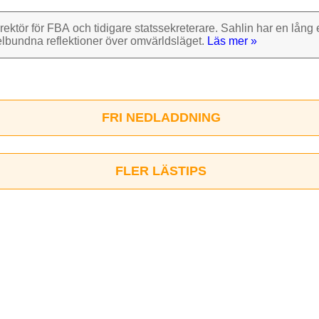
rektör för FBA och tidigare stats­sekre­terare. Sahlin har en lång e
el­bundna reflek­tioner över omvärlds­läget.
Läs mer »
FRI NEDLADDNING
FLER LÄSTIPS