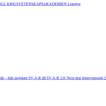
fält – från projektet SV-A-R till SV-A-R 2.0: Next stop höstsymposiet 