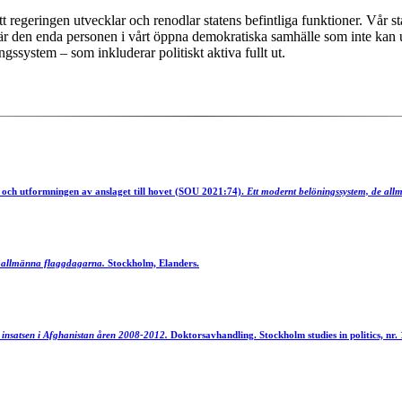
att regeringen utvecklar och renodlar statens befintliga funktioner. Vår
r den enda personen i vårt öppna demokratiska samhälle som inte kan uttry
ngssystem – som inkluderar politiskt aktiva fullt ut.
och utformningen av anslaget till hovet (SOU 2021:74).
Ett modernt belöningssystem, de allm
e allmänna flaggdagarna.
Stockholm, Elanders.
insatsen i Afghanistan åren 2008-2012.
Doktorsavhandling. Stockholm studies in politics, nr. 