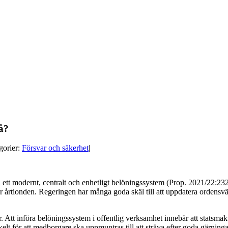
få?
gorier:
Försvar och säkerhet
|
ll ett modernt, centralt och enhetligt belöningssystem (Prop. 2021/22:2
 årtionden. Regeringen har många goda skäl till att uppdatera ordensväs
r. Att införa belöningssystem i offentlig verksamhet innebär att statsma
elt för att medborgare ska uppmuntras till att sträva efter goda gärning