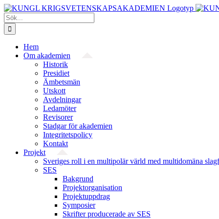
Fortsätt
till
Sök
innehållet
efter:
Hem
Om akademien
Historik
Presidiet
Ämbetsmän
Utskott
Avdelningar
Ledamöter
Revisorer
Stadgar för akademien
Integritetspolicy
Kontakt
Projekt
Sveriges roll i en multipolär värld med multidomäna slag
SES
Bakgrund
Projekt­organisation
Projektuppdrag
Symposier
Skrifter producerade av SES