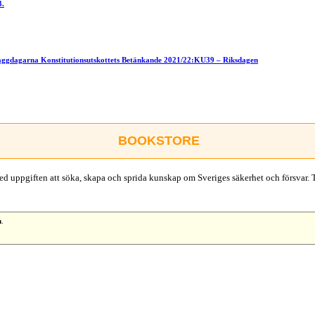
3.
flaggdagarna Konstitutionsutskottets Betänkande 2021/22:KU39 – Riksdagen
BOOKSTORE
d uppgiften att söka, skapa och sprida kunskap om Sveriges säkerhet och försvar. 
n
.