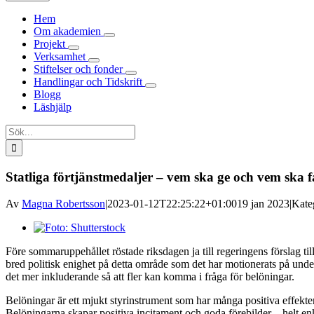
Hem
Om akademien
Projekt
Verksamhet
Stiftelser och fonder
Handlingar och Tidskrift
Blogg
Läshjälp
Sök
efter:
Statliga förtjänstmedaljer – vem ska ge och vem ska 
Av
Magna Robertsson
|
2023-01-12T22:25:22+01:00
19 jan 2023
|
Kate
Visa
större
Före sommaruppehållet röstade riksdagen ja till regeringens förslag ti
bild
bred politisk enighet på detta område som det har motionerats på under
det mer inkluderande så att fler kan komma i fråga för belöningar.
Belöningar är ett mjukt styrinstrument som har många positiva effekte
Belöningarna skapar positiva incitament och goda förebilder – helt enk