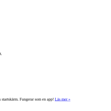
t.
ns startskärm. Fungerar som en app!
Läs mer »