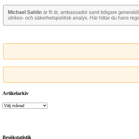
Michael Sahlin
är fil dr, ambassadör samt tidigare general­di
utrikes- och säkerhets­politisk analys. Här hittar du hans reg
Artikelarkiv
Artikelarkiv
Besökstatistik