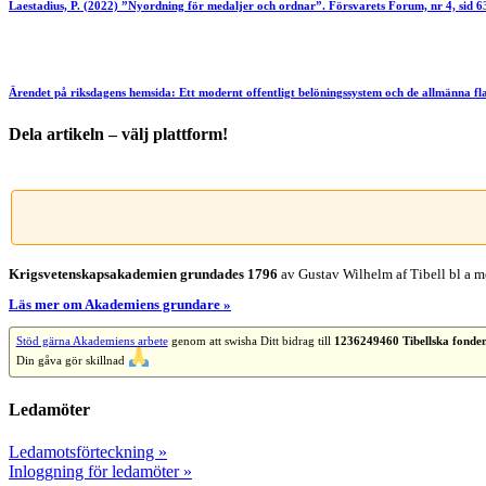
Laestadius, P. (2022) ”Nyordning för medaljer och ordnar”. Försvarets Forum, nr 4, sid 6
Ärendet på riksdagens hemsida: Ett modernt offentligt belöningssystem och de allmänna 
Dela artikeln – välj plattform!
Facebook
X
Reddit
LinkedIn
WhatsApp
Tumblr
Pinterest
Vk
E-
post
Krigsvetenskap­sakademien grundades 1796
av Gustav Wilhelm af Tibell bl a me
Läs mer om Akademiens grundare »
Stöd gärna Akademiens arbete
genom att swisha Ditt bidrag till
1236249460 Tibellska fonde
Din gåva gör skillnad
Ledamöter
Ledamotsförteckning »
Inloggning för ledamöter »