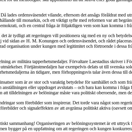
 Då lades ordensväsendet vilande, eftersom det ansågs föråldrat med utm
ållande till monarkin, och ett viktigt syfte med reformen var att begr
demokrati, och en central fråga är följaktligen vem som kan komma i frå
 det är tydligt att regeringen vill positionera sig med en ny och betyde
dalj vid sidan av H. M. Konungen och ordensväsendet, och rådet placera
 organisation under kungen med legitimitet och förtroende i dessa frågor
lning av militära tapperhetsmedaljer. Förvaltare Laestadius skriver i F
utmärkelser. Förtjänstmedaljen har exempelvis delats ut till svenska sold
etsmedaljerna än tidigare, men förhoppningsvis talar även dessa till den
a insatser som är av stor och varaktig betydelse för samhället och som 
rän anställningen eller uppdraget avslutats – och bara kan komma i fråga 
n att tilldelningen av belöningar måste vara politiskt oberoende, men de
ringar som förebilder som inspirerar. Det torde vara något som regerin
ka förebilder och signaleffekten av att avgränsa politiskt aktiva (oavsett
litiskt sammanhang! Organiseringen av belöningssystemet är ett uttryck 
en bygger på en uppfattning om att regeringen och kungen konkurrerar