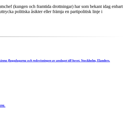
 statschef (kungen och framtida drottningar) har som bekant idag enbart
cka politiska åsikter eller främja en partipolitisk linje i
änna flaggdagarna och redovisningen av anslaget till hovet.
Stockholm, Elanders.
186.