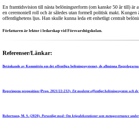
En framtidsvision till nästa belöningsreform (om kanske 50 år till) är 
en ceremoniell roll och är således utan formell politisk makt. Kungen ä
offentlighetens ljus. Han skulle kunna leda ett enhetligt centralt belöni
Författaren är lektor i ledarskap vid Försvarshögskolan.
Referenser/Länkar:
Betänkande av Kommittén om det offentliga belöningssystemet, de allmänna flaggdagarna 
Regeringens proposition (Prop. 2021/22:232).
Ett modernt offentligt belöningssystem och d
Robertsson, M. S. (2020).
Personligt mod: Om krigsdekorationer som metagovernance under 