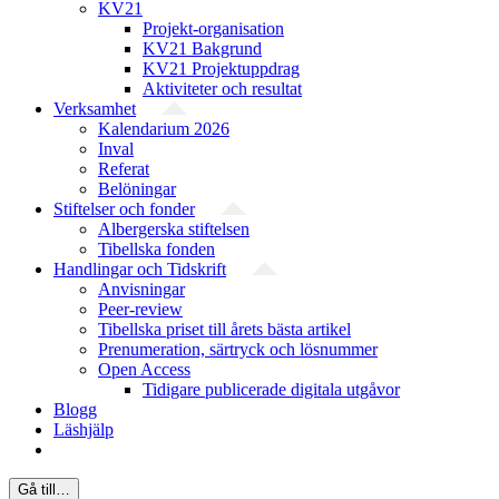
KV21
Projekt-organisation
KV21 Bakgrund
KV21 Projektuppdrag
Aktiviteter och resultat
Verksamhet
Kalendarium 2026
Inval
Referat
Belöningar
Stiftelser och fonder
Albergerska stiftelsen
Tibellska fonden
Handlingar och Tidskrift
Anvisningar
Peer-review
Tibellska priset till årets bästa artikel
Prenumeration, särtryck och lösnummer
Open Access
Tidigare publicerade digitala utgåvor
Blogg
Läshjälp
Gå till…