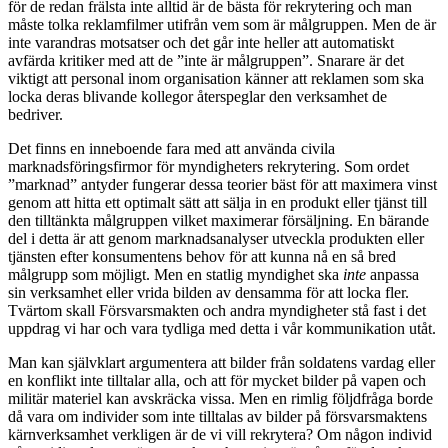
för de redan frälsta inte alltid är de bästa för rekrytering och man
måste tolka reklamfilmer utifrån vem som är målgruppen. Men de är
inte varandras motsatser och det går inte heller att automatiskt
avfärda kritiker med att de ”inte är målgruppen”. Snarare är det
viktigt att personal inom organisation känner att reklamen som ska
locka deras blivande kollegor återspeglar den verksamhet de
bedriver.
Det finns en inneboende fara med att använda civila
marknadsföringsfirmor för myndigheters rekrytering. Som ordet
”marknad” antyder fungerar dessa teorier bäst för att maximera vinst
genom att hitta ett optimalt sätt att sälja in en produkt eller tjänst till
den tilltänkta målgruppen vilket maximerar försäljning. En bärande
del i detta är att genom marknadsanalyser utveckla produkten eller
tjänsten efter konsumentens behov för att kunna nå en så bred
målgrupp som möjligt. Men en statlig myndighet ska
inte
anpassa
sin verksamhet eller vrida bilden av densamma för att locka fler.
Tvärtom skall Försvarsmakten och andra myndigheter stå fast i det
uppdrag vi har och vara tydliga med detta i vår kommunikation utåt.
Man kan självklart argumentera att bilder från soldatens vardag eller
en konflikt inte tilltalar alla, och att för mycket bilder på vapen och
militär materiel kan avskräcka vissa. Men en rimlig följdfråga borde
då vara om individer som inte tilltalas av bilder på försvarsmaktens
kärnverksamhet verkligen är de vi vill rekrytera? Om någon individ