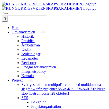
Fortsätt
till
innehållet
Sök
efter:
Hem
Om akademien
Historik
Presidiet
Ämbetsmän
Utskott
Avdelningar
Ledamöter
Revisorer
Stadgar för akademien
Integritetspolicy
Kontakt
Projekt
Sveriges roll i en multipolär värld med multidomäna
slagfält – från projektet SV-A-R till SV-A-R 2.0: Next
stop höstsymposiet 28 oktober!
SES
Bakgrund
Projekt­organisation