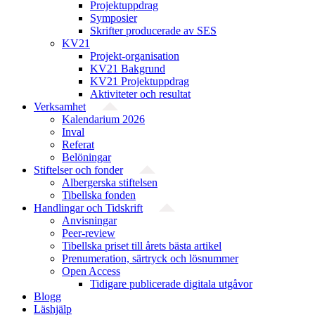
Projektuppdrag
Symposier
Skrifter producerade av SES
KV21
Projekt-organisation
KV21 Bakgrund
KV21 Projektuppdrag
Aktiviteter och resultat
Verksamhet
Kalendarium 2026
Inval
Referat
Belöningar
Stiftelser och fonder
Albergerska stiftelsen
Tibellska fonden
Handlingar och Tidskrift
Anvisningar
Peer-review
Tibellska priset till årets bästa artikel
Prenumeration, särtryck och lösnummer
Open Access
Tidigare publicerade digitala utgåvor
Blogg
Läshjälp