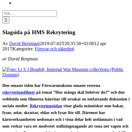
Sök
efter:
Slagsida på HMS Rekrytering
Av
David Bergman
|
2019-07-02T20:35:58+02:00
12 apr
2017
|
Kategorier:
Försvar och säkerhet
|
av David Bergman
Den senaste tiden har Försvarsmaktens senaste externa
rekryteringsfilmer
på temat ”Hur många skäl behöver du?” och den
webbsida som filmerna hänvisar till orsakat en omfattande diskussion i
sociala medier.
Rekryteringssidan
visar glada människor som bakar,
fysar, solar, skrattar, eldar och fysar lite till. Däremot har
kärnverksamheten nedtonats och i vissa delar helt utelämnats i vad
som verkar vara ett medvetet ställningstagande att tona ner vapen och