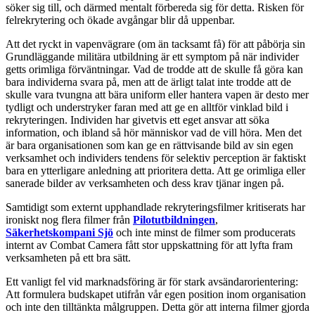
söker sig till, och därmed mentalt förbereda sig för detta. Risken för
felrekrytering och ökade avgångar blir då uppenbar.
Att det ryckt in vapenvägrare (om än tacksamt få) för att påbörja sin
Grundläggande militära utbildning är ett symptom på när individer
getts orimliga förväntningar. Vad de trodde att de skulle få göra kan
bara individerna svara på, men att de ärligt talat inte trodde att de
skulle vara tvungna att bära uniform eller hantera vapen är desto mer
tydligt och understryker faran med att ge en alltför vinklad bild i
rekryteringen. Individen har givetvis ett eget ansvar att söka
information, och ibland så hör människor vad de vill höra. Men det
är bara organisationen som kan ge en rättvisande bild av sin egen
verksamhet och individers tendens för selektiv perception är faktiskt
bara en ytterligare anledning att prioritera detta. Att ge orimliga eller
sanerade bilder av verksamheten och dess krav tjänar ingen på.
Samtidigt som externt upphandlade rekryteringsfilmer kritiserats har
ironiskt nog flera filmer från
Pilotutbildningen
,
Säkerhetskompani Sjö
och inte minst de filmer som producerats
internt av Combat Camera fått stor uppskattning för att lyfta fram
verksamheten på ett bra sätt.
Ett vanligt fel vid marknadsföring är för stark avsändarorientering:
Att formulera budskapet utifrån vår egen position inom organisation
och inte den tilltänkta målgruppen. Detta gör att interna filmer gjorda