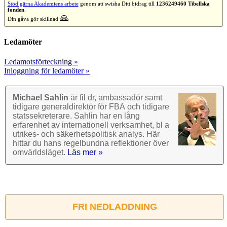
Stöd gärna Akademiens arbete
genom att swisha Ditt bidrag till
1236249460 Tibellska
fonden
.
🙏
Din gåva gör skillnad
Ledamöter
Ledamotsförteckning »
Inloggning för ledamöter »
Michael Sahlin
är fil dr, ambassadör samt
tidigare general­direktör för FBA och tidigare
stats­sekre­terare. Sahlin har en lång
erfarenhet av inter­nationell verk­samhet, bl a
utrikes- och säkerhets­politisk analys. Här
hittar du hans regel­bundna reflek­tioner över
omvärlds­läget.
Läs mer »
FRI NEDLADDNING