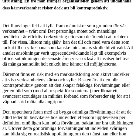
utrustning. En tro man främjar organisationen genom att undanhålla
dess kärnverksamhet risker dock att bli kontraproduktiv.
Det finns inget fel i att lyfta fram människor som grunden för vår
verksamhet – tvärt om! Det personliga mötet och mänskliga
berättelser är effektiv i rekrytering eftersom de är enkla att relatera
till. För vissa, liksom mig själv, kan det till och med vara detta som
lockat till en yrkesbana som kanske inte annars skulle blivit vald. Att
antalet ansökningar varit uppseendeväckande lågt till exempelvis
officersutbildningen de senaste åren visar också att insatser behövs
då många sannolikt helt enkelt inte känner till möjligheterna.
Däremot finns en risk med en marknadsföring som aktivt undviker
att visa verksamhetens kärna och syfte. Risken är att den blir
kontraproduktiv genom att den skapar felaktiga förväntningar, eller
ger en bild som (med all respekt för scouterna) mer liknar ett
avancerat scoutläger än militära förband som förbereder sig för att i
väpnad strid möta alla angripare.
Den uppenbara faran med att bygga orimliga förväntningar är att de
alltid leder till besvikelse hos individen eftersom upplevelsen per
definition omöjligen kan möta förväntan, oaktat hur bra utbildningen
är. Utöver detta gör orimliga förväntningar att individen svårligen
kan bilda sig en realistisk uppfattning om den tjänst han eller hon