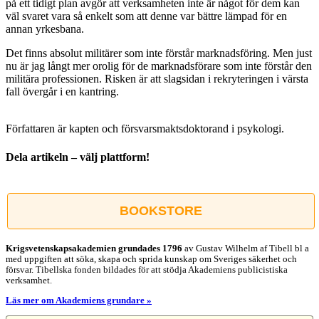
på ett tidigt plan avgör att verksamheten inte är något för dem kan
väl svaret vara så enkelt som att denne var bättre lämpad för en
annan yrkesbana.
Det finns absolut militärer som inte förstår marknadsföring. Men just
nu är jag långt mer orolig för de marknadsförare som inte förstår den
militära professionen. Risken är att slagsidan i rekryteringen i värsta
fall övergår i en kantring.
Författaren är kapten och försvarsmaktsdoktorand i psykologi.
Dela artikeln – välj plattform!
Facebook
X
Reddit
LinkedIn
WhatsApp
Tumblr
Pinterest
Vk
E-
post
BOOKSTORE
Krigsvetenskap­sakademien grundades 1796
av Gustav Wilhelm af Tibell bl a
med uppgiften att söka, skapa och sprida kunskap om Sveriges säkerhet och
försvar. Tibellska fonden bildades för att stödja Akademiens publicistiska
verksamhet.
Läs mer om Akademiens grundare »