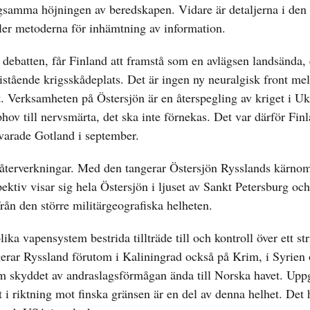
ångsamma höjningen av beredskapen. Vidare är detaljerna i d
ller metoderna för inhämtning av information.
ebatten, får Finland att framstå som en avlägsen landsända, e
ristående krigsskådeplats. Det är ingen ny neuralgisk front me
 Verksamheten på Östersjön är en återspegling av kriget i Uk
ov till nervsmärta, det ska inte förnekas. Det var därför Fin
varade Gotland i september.
 återverkningar. Med den tangerar Östersjön Rysslands kärno
ktiv visar sig hela Östersjön i ljuset av Sankt Petersburg oc
rån den större militärgeografiska helheten.
ka vapensystem bestrida tillträde till och kontroll över ett s
agerar Ryssland förutom i Kaliningrad också på Krim, i Syrien
am skyddet av andraslagsförmågan ända till Norska havet. Upp
i riktning mot finska gränsen är en del av denna helhet. Det 