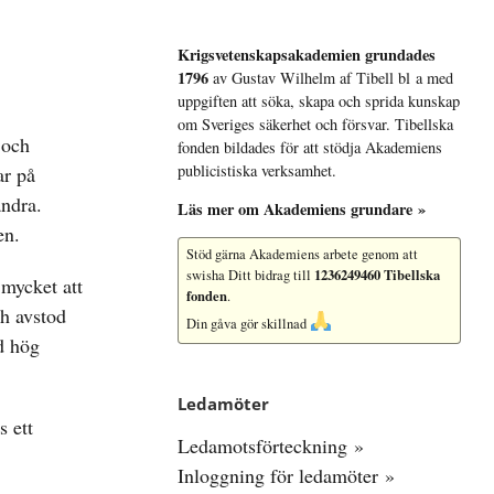
Krigsvetenskap­sakademien grundades
1796
av Gustav Wilhelm af Tibell bl a med
uppgiften att söka, skapa och sprida kunskap
om Sveriges säkerhet och försvar. Tibellska
 och
fonden bildades för att stödja Akademiens
publicistiska verksamhet.
ar på
andra.
Läs mer om Akademiens grundare »
en.
Stöd gärna Akademiens arbete
genom att
1236249460 Tibellska
swisha Ditt bidrag till
 mycket att
fonden
.
ch avstod
Din gåva gör skillnad
ed hög
Ledamöter
s ett
Ledamotsförteckning »
Inloggning för ledamöter »