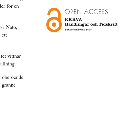
der för en
p i Nato,
 ett
tet vittnar
ällning.
n oberoende
a granne