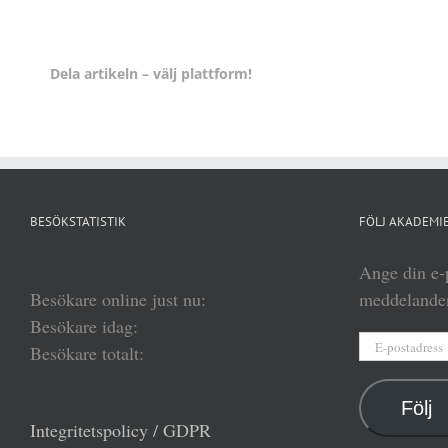
Dela artikeln – välj plattform!
BESÖKSTATISTIK
FÖLJ AKADEMIE
Ange din e-p
Besökare online just nu:
meddelanden
Besökare idag:
E-
Besökare totalt:
postadress
Följ
Integritetspolicy / GDPR