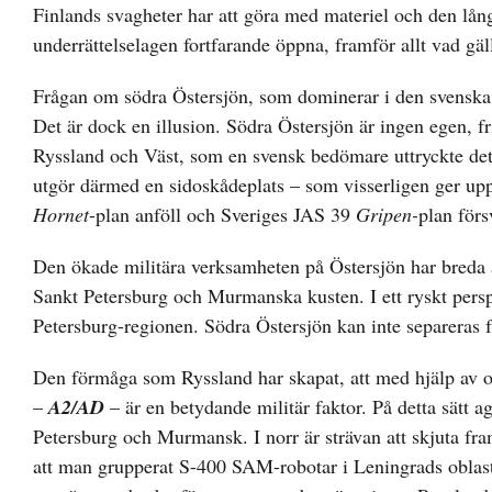
Finlands svagheter har att göra med materiel och den l
underrättelselagen fortfarande öppna, framför allt vad gä
Frågan om södra Östersjön, som dominerar i den svenska d
Det är dock en illusion. Södra Östersjön är ingen egen, f
Ryssland och Väst, som en svensk bedömare uttryckte det.
utgör därmed en sidoskådeplats – som visserligen ger upph
Hornet
-plan anföll och Sveriges JAS 39
Gripen-
plan förs
Den ökade militära verksamheten på Östersjön har breda
Sankt Petersburg och Murmanska kusten. I ett ryskt perspe
Petersburg-regionen. Södra Östersjön kan inte separeras f
Den förmåga som Ryssland har skapat, att med hjälp av oli
–
A2/AD
– är en betydande militär faktor. På detta sätt 
Petersburg och Murmansk. I norr är strävan att skjuta fr
att man grupperat S-400 SAM-robotar i Leningrads oblast 