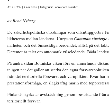
Av
KKrVA
|
4 nov 2016
|
Kategorier:
Försvar och säkerhet
av René Nyberg
De säkerhetspolitiska utredningar som offentliggjorts i Fi
likheterna mellan länderna. Uttrycket
Common strategic
närheten och det ömsesidiga beroendet, alltså på det fakt
Däremot är talet om automatik vilseledande. Båda länderna
På andra sidan Bottniska viken förs en annorlunda diskuss
ta igen när det gäller att stärka den egna försvarspolitike
från det territoriella försvaret och värnplikten. Kvar har
prestationsförmåga, en slagkraftig marin med topprestera
Finlands styrka är avskräckning genom bestridande från at
territoriellt försvar.