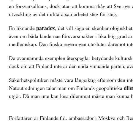
en försvarsallians, dock utan att komma ihåg att Sverige v
utveckling av det militära samarbetet steg för steg.
paradox
En liknande
, det vill säga en skenbar ologiskhet
även om båda ländernas försvarsmakter i lika hög grad ä
medlemskap. Den finska regeringen utesluter däremot int
De ovannämnda exemplen återspeglar betydande kulturskilln
dock om att Finland inte är den enda vinnande parten, äve
Säkerhetspolitiken måste vara långsiktig eftersom den int
dil
Natoutredningen talar man om Finlands geopolitiska
utgör. Då man inte kan lösa dilemmat måste man kunna h
Författaren är Finlands f.d. ambassadör i Moskva och Ber