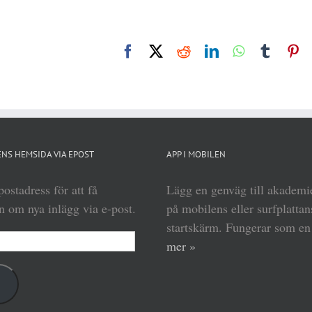
Facebook
X
Reddit
LinkedIn
WhatsApp
Tumbl
Pi
NS HEMSIDA VIA EPOST
APP I MOBILEN
ostadress för att få
Lägg en genväg till akadem
 om nya inlägg via e-post.
på mobilens eller surfplattan
startskärm. Fungerar som e
mer »