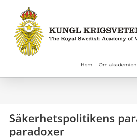
Fortsätt
till
innehållet
Hem
Om akademien
Säkerhetspolitikens pa
paradoxer