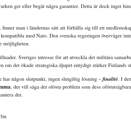
arken ger eller begär några garantier. Detta är dock inget hin
, finner man i ländernas sätt att förhålla sig till ett medlemska
r kompatibla med Nato. Den svenska regeringen överväger inte
e möjligheten.
ader. Sveriges intresse för att utveckla det militära samarbe
n om det ökade strategiska djupet entydigt stärker Finlands st
e har någon slutpunkt, ingen slutgiltig lösning –
finalité
.
I de
emma
, det vill säga det olösta problem som dess oförutsägbar
antera det.
lin