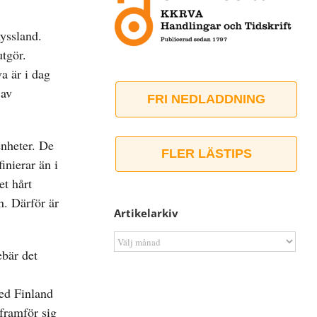
Ryssland.
utgör.
a är i dag
 av
FRI NEDLADDNING
enheter. De
FLER LÄSTIPS
finierar än i
et hårt
n. Därför är
Artikelarkiv
Artikelarkiv
ebär det
med Finland
 framför sig