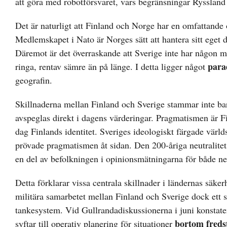
att göra med robotförsvaret, vars begränsningar Rysslan
Det är naturligt att Finland och Norge har en omfattande 
Medlemskapet i Nato är Norges sätt att hantera sitt eget
Däremot är det överraskande att Sverige inte har någon m
para
ringa, rentav sämre än på länge. I detta ligger något
geografin.
Skillnaderna mellan Finland och Sverige stammar inte bara
avspeglas direkt i dagens värderingar. Pragmatismen är 
dag Finlands identitet. Sveriges ideologiskt färgade värld
prövade pragmatismen åt sidan. Den 200-åriga neutralitets
en del av befolkningen i opinionsmätningarna för både neut
Detta förklarar vissa centrala skillnader i ländernas säke
militära samarbetet mellan Finland och Sverige dock ett 
tankesystem. Vid Gullrandadiskussionerna i juni konstate
bortom freds
syftar till operativ planering för situationer