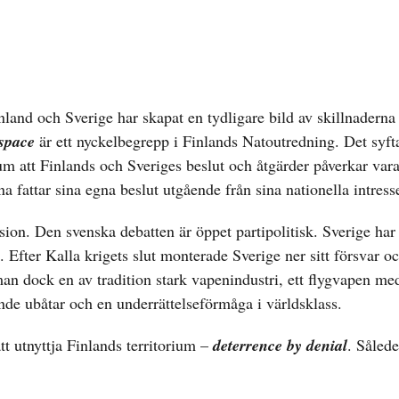
nland och Sverige har skapat en tydligare bild av skillnaderna
 space
är ett nyckelbegrepp i Finlands Natoutredning. Det syft
um att Finlands och Sveriges beslut och åtgärder påverkar var
 fattar sina egna beslut utgående från sina nationella intress
ion. Den svenska debatten är öppet partipolitisk. Sverige har
n. Efter Kalla krigets slut monterade Sverige ner sitt försvar o
 man dock en av tradition stark vapenindustri, ett flygvapen m
nde ubåtar och en underrättelseförmåga i världsklass.
t utnyttja Finlands territorium –
deterrence by denial
. Sålede