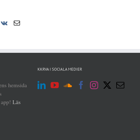
r
nterest
Vk
E-
post
KKRVA I SOCIALA MEDIER
iens hemsida
s
n app!
Läs