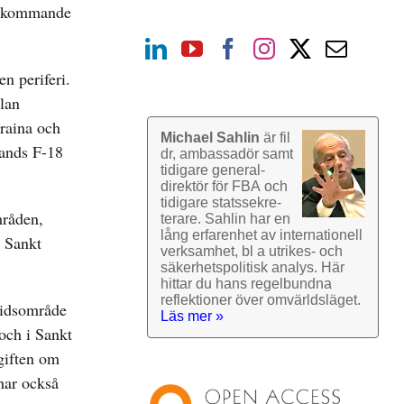
en kommande
n periferi.
llan
raina och
Michael Sahlin
är fil
lands F-18
dr, ambassadör samt
tidigare general­
direktör för FBA och
tidigare stats­sekre­
mråden,
terare. Sahlin har en
lång erfarenhet av inter­nationell
h Sankt
verk­samhet, bl a utrikes- och
säkerhets­politisk analys. Här
hittar du hans regel­bundna
reflek­tioner över omvärlds­läget.
tridsområde
Läs mer »
 och i Sankt
giften om
har också