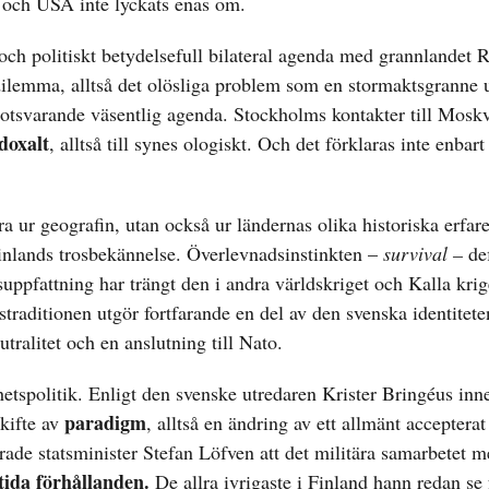
d och USA inte lyckats enas om.
och politiskt betydelsefull bilateral agenda med grannlandet 
 dilemma, alltså det olösliga problem som en stormaktsgranne 
otsvarande väsentlig agenda. Stockholms kontakter till Moskv
doxalt
, alltså till synes ologiskt. Och det förklaras inte enbart
 ur geografin, utan också ur ländernas olika historiska erfar
Finlands trosbekännelse. Överlevnadsinstinkten –
survival –
de
suppfattning har trängt den i andra världskriget och Kalla krig
traditionen utgör fortfarande en del av den svenska identitete
ralitet och en anslutning till Nato.
rhetspolitik. Enligt den svenske utredaren Krister Bringéus inn
paradigm
skifte av
, alltså en ändring av ett allmänt accepterat
rade statsminister Stefan Löfven att det militära samarbetet 
tida förhållanden.
De allra ivrigaste i Finland hann redan se