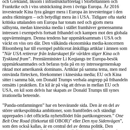
och Grekland, liksom i infrastrukturföretag i Storbritannien och
Frankrike och i viss utsträckning även i övriga Europa. År 2016
investerade Kina fyra gånger mera i Europa än investeringar i den
andra riktningen – och betydligt mera än i USA. Tidigare ofta starkt
kritiska uttalanden om Europa har tonats ned och gjorts mera
sällsynta, medan kinesiska media i stället framhäver gemensamma
intressen i exempelvis fortsatt frihandel och kampen mot den globala
uppvärmningen. Denna tendens har uppmärksammats i USA och
väckt en viss oro där. Den välkända ekonomiska media-koncernen
Bloomberg har till exempel publicerat åtskilliga artiklar i ämnen som
”
När USA retirerar från ledarskapet för världen stiger Kina och
Tyskland fram
”. Premiärminister Li Keqiangs tre Europa-besök
uppmärksammades och befaras tyda på en ny intressegemenskap
riktad mot amerikansk dominans. Artiklar på samma tema, men med
omvända förtecken, förekommer i kinesiska media; EU och Kina
sitter i samma båt, om Donald Trumps verbala angrepp på frihandeln
omsätts i praktiken. En kil är på väg att drivas in mellan EU och
USA, en kil som delvis har skapats av Donald Trumps till synes
irrationella beteende.
”Panda-omfamningen” har en besvärande sida. Den är en del av
större utrikespolitiska ambitioner, som framfördes och ständigt
upprepades i det officiella nyhetsflödet från partikongressen.”
One
Belt One Road
(förkortat till OBOR)” eller
Den nya Sidenvägen
”,
som den också kallas, är en central del av denna politik. Den