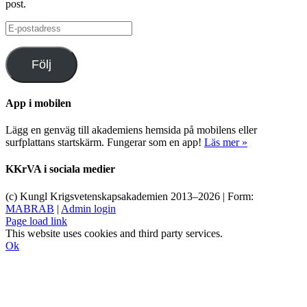
post.
E-
postadress
Följ
App i mobilen
Lägg en genväg till akademiens hemsida på mobilens eller
surfplattans startskärm. Fungerar som en app!
Läs mer »
KKrVA i sociala medier
(c) Kungl Krigsvetenskapsakademien 2013–
2026 | Form:
MABRAB
|
Admin login
Page load link
This website uses cookies and third party services.
Ok
Till
toppen