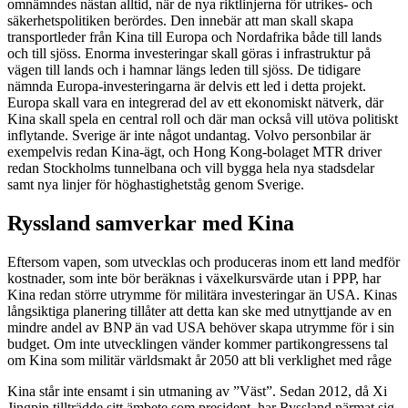
omnämndes nästan alltid, när de nya riktlinjerna för utrikes- och
säkerhetspolitiken berördes. Den innebär att man skall skapa
transportleder från Kina till Europa och Nordafrika både till lands
och till sjöss. Enorma investeringar skall göras i infrastruktur på
vägen till lands och i hamnar längs leden till sjöss. De tidigare
nämnda Europa-investeringarna är delvis ett led i detta projekt.
Europa skall vara en integrerad del av ett ekonomiskt nätverk, där
Kina skall spela en central roll och där man också vill utöva politiskt
inflytande. Sverige är inte något undantag. Volvo personbilar är
exempelvis redan Kina-ägt, och Hong Kong-bolaget MTR driver
redan Stockholms tunnelbana och vill bygga hela nya stadsdelar
samt nya linjer för höghastighetståg genom Sverige.
Ryssland samverkar med Kina
Eftersom vapen, som utvecklas och produceras inom ett land medför
kostnader, som inte bör beräknas i växelkursvärde utan i PPP, har
Kina redan större utrymme för militära investeringar än USA. Kinas
långsiktiga planering tillåter att detta kan ske med utnyttjande av en
mindre andel av BNP än vad USA behöver skapa utrymme för i sin
budget. Om inte utvecklingen vänder kommer partikongressens tal
om Kina som militär världsmakt år 2050 att bli verklighet med råge
Kina står inte ensamt i sin utmaning av ”Väst”. Sedan 2012, då Xi
Jingpin tillträdde sitt ämbete som president, har Ryssland närmat sig