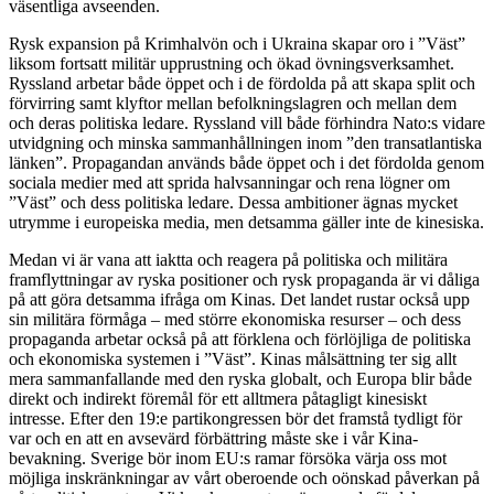
väsentliga avseenden.
Rysk expansion på Krimhalvön och i Ukraina skapar oro i ”Väst”
liksom fortsatt militär upprustning och ökad övningsverksamhet.
Ryssland arbetar både öppet och i de fördolda på att skapa split och
förvirring samt klyftor mellan befolkningslagren och mellan dem
och deras politiska ledare. Ryssland vill både förhindra Nato:s vidare
utvidgning och minska sammanhållningen inom ”den transatlantiska
länken”. Propagandan används både öppet och i det fördolda genom
sociala medier med att sprida halvsanningar och rena lögner om
”Väst” och dess politiska ledare. Dessa ambitioner ägnas mycket
utrymme i europeiska media, men detsamma gäller inte de kinesiska.
Medan vi är vana att iaktta och reagera på politiska och militära
framflyttningar av ryska positioner och rysk propaganda är vi dåliga
på att göra detsamma ifråga om Kinas. Det landet rustar också upp
sin militära förmåga – med större ekonomiska resurser – och dess
propaganda arbetar också på att förklena och förlöjliga de politiska
och ekonomiska systemen i ”Väst”. Kinas målsättning ter sig allt
mera sammanfallande med den ryska globalt, och Europa blir både
direkt och indirekt föremål för ett alltmera påtagligt kinesiskt
intresse. Efter den 19:e partikongressen bör det framstå tydligt för
var och en att en avsevärd förbättring måste ske i vår Kina-
bevakning. Sverige bör inom EU:s ramar försöka värja oss mot
möjliga inskränkningar av vårt oberoende och oönskad påverkan på