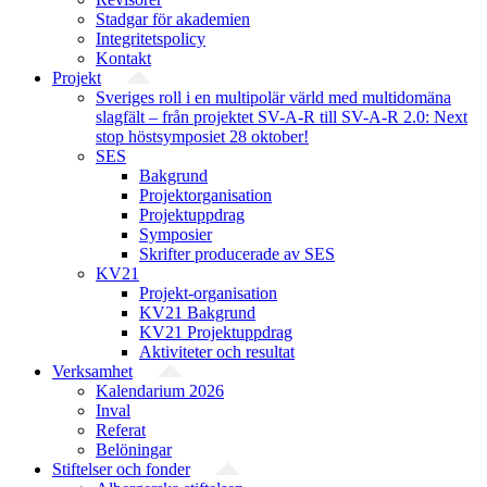
Stadgar för akademien
Integritetspolicy
Kontakt
Projekt
Sveriges roll i en multipolär värld med multidomäna
slagfält – från projektet SV-A-R till SV-A-R 2.0: Next
stop höstsymposiet 28 oktober!
SES
Bakgrund
Projekt­organisation
Projektuppdrag
Symposier
Skrifter producerade av SES
KV21
Projekt-organisation
KV21 Bakgrund
KV21 Projektuppdrag
Aktiviteter och resultat
Verksamhet
Kalendarium 2026
Inval
Referat
Belöningar
Stiftelser och fonder