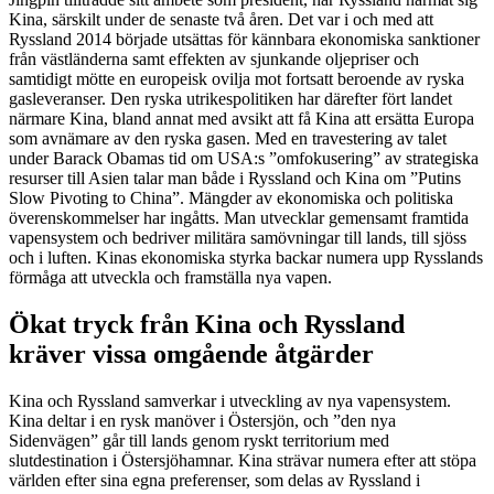
Kina, särskilt under de senaste två åren. Det var i och med att
Ryssland 2014 började utsättas för kännbara ekonomiska sanktioner
från västländerna samt effekten av sjunkande oljepriser och
samtidigt mötte en europeisk ovilja mot fortsatt beroende av ryska
gasleveranser. Den ryska utrikespolitiken har därefter fört landet
närmare Kina, bland annat med avsikt att få Kina att ersätta Europa
som avnämare av den ryska gasen. Med en travestering av talet
under Barack Obamas tid om USA:s ”omfokusering” av strategiska
resurser till Asien talar man både i Ryssland och Kina om ”Putins
Slow Pivoting to China”. Mängder av ekonomiska och politiska
överenskommelser har ingåtts. Man utvecklar gemensamt framtida
vapensystem och bedriver militära samövningar till lands, till sjöss
och i luften. Kinas ekonomiska styrka backar numera upp Rysslands
förmåga att utveckla och framställa nya vapen.
Ökat tryck från Kina och Ryssland
kräver vissa omgående åtgärder
Kina och Ryssland samverkar i utveckling av nya vapensystem.
Kina deltar i en rysk manöver i Östersjön, och ”den nya
Sidenvägen” går till lands genom ryskt territorium med
slutdestination i Östersjöhamnar. Kina strävar numera efter att stöpa
världen efter sina egna preferenser, som delas av Ryssland i