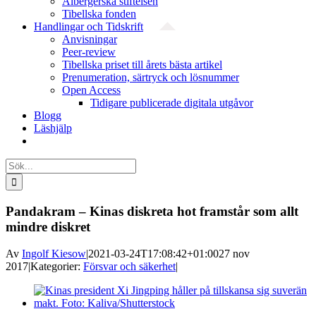
Albergerska stiftelsen
Tibellska fonden
Handlingar och Tidskrift
Anvisningar
Peer-review
Tibellska priset till årets bästa artikel
Prenumeration, särtryck och lösnummer
Open Access
Tidigare publicerade digitala utgåvor
Blogg
Läshjälp
Sök
efter:
Pandakram – Kinas diskreta hot framstår som allt
mindre diskret
Av
Ingolf Kiesow
|
2021-03-24T17:08:42+01:00
27 nov
2017
|
Kategorier:
Försvar och säkerhet
|
Visa
större
bild