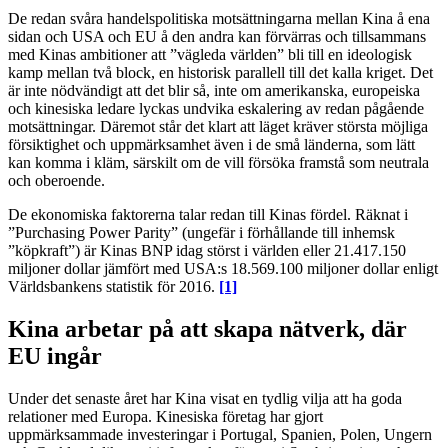
De redan svåra handelspolitiska motsättningarna mellan Kina å ena
sidan och USA och EU å den andra kan förvärras och tillsammans
med Kinas ambitioner att ”vägleda världen” bli till en ideologisk
kamp mellan två block, en historisk parallell till det kalla kriget. Det
är inte nödvändigt att det blir så, inte om amerikanska, europeiska
och kinesiska ledare lyckas undvika eskalering av redan pågående
motsättningar. Däremot står det klart att läget kräver största möjliga
försiktighet och uppmärksamhet även i de små länderna, som lätt
kan komma i kläm, särskilt om de vill försöka framstå som neutrala
och oberoende.
De ekonomiska faktorerna talar redan till Kinas fördel. Räknat i
”Purchasing Power Parity” (ungefär i förhållande till inhemsk
”köpkraft”) är Kinas BNP idag störst i världen eller 21.417.150
miljoner dollar jämfört med USA:s 18.569.100 miljoner dollar enligt
Världsbankens statistik för 2016.
[1]
Kina arbetar på att skapa nätverk, där
EU ingår
Under det senaste året har Kina visat en tydlig vilja att ha goda
relationer med Europa. Kinesiska företag har gjort
uppmärksammade investeringar i Portugal, Spanien, Polen, Ungern