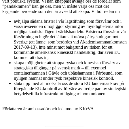
vårt politiska system. Vi kan knappast avsäga oss de fördelar som
”pandakramen” kan ge oss, men vi måste värja oss mot det
krypande beroende som den är avsedd att skapa. Vi bör redan nu
avhjälpa sådana brister i vår lagstiftning som försvårar och i
vissa avseenden omöjliggör styrning av myndigheterna inför
möjliga kaotiska lägen i världshandeln. Bristerna försvårar vår
försörjning och gör det lättare att utöva påtryckningar mot
Sverige (ett ämne, som berördes vid Akademisammankomsten
2017-09-13), inte minst mot bakgrund av risken för ett
kommande amerikansk-kinesiskt handelskrig, där även EU
kommer att dras in,
skapa möjligheter att stoppa ryska och kinesiska förvärv av
strategiska tillgångar på svensk mark – till exempel
containerhamnen i Gävle och ubåtshamnen i Fårösund, som
nyligen hamnat under rysk respektive kinesisk kontroll,
sluta upp med att motsätta oss de stora EU-ländernas krav på
föregående EU-kontroll av förvärv av tredje part av strategiskt
betydelsefulla infrastrukturtillgångar inom unionen.
Författaren är ambassadör och ledamot av KKrVA.