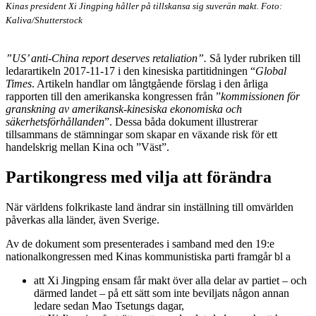
Kinas president Xi Jingping håller på tillskansa sig suverän makt. Foto:
Kaliva/Shutterstock
”US’ anti-China report deserves retaliation”.
Så lyder rubriken till
ledarartikeln 2017-11-17 i den kinesiska partitidningen “
Global
Times
. Artikeln handlar om långtgående förslag i den årliga
rapporten till den amerikanska kongressen från ”
kommissionen för
granskning av amerikansk-kinesiska ekonomiska och
säkerhetsförhållanden
”. Dessa båda dokument illustrerar
tillsammans de stämningar som skapar en växande risk för ett
handelskrig mellan Kina och ”Väst”.
Partikongress med vilja att förändra
När världens folkrikaste land ändrar sin inställning till omvärlden
påverkas alla länder, även Sverige.
Av de dokument som presenterades i samband med den 19:e
nationalkongressen med Kinas kommunistiska parti framgår bl a
att Xi Jingping ensam får makt över alla delar av partiet – och
därmed landet – på ett sätt som inte beviljats någon annan
ledare sedan Mao Tsetungs dagar,