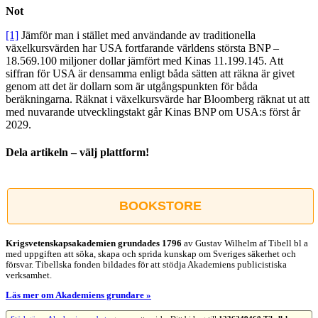
Not
[1]
Jämför man i stället med användande av traditionella
växelkursvärden har USA fortfarande världens största BNP –
18.569.100 miljoner dollar jämfört med Kinas 11.199.145. Att
siffran för USA är densamma enligt båda sätten att räkna är givet
genom att det är dollarn som är utgångspunkten för båda
beräkningarna. Räknat i växelkursvärde har Bloomberg räknat ut att
med nuvarande utvecklingstakt går Kinas BNP om USA:s först år
2029.
Dela artikeln – välj plattform!
Facebook
X
Reddit
LinkedIn
WhatsApp
Tumblr
Pinterest
Vk
E-
post
BOOKSTORE
Krigsvetenskap­sakademien grundades 1796
av Gustav Wilhelm af Tibell bl a
med uppgiften att söka, skapa och sprida kunskap om Sveriges säkerhet och
försvar. Tibellska fonden bildades för att stödja Akademiens publicistiska
verksamhet.
Läs mer om Akademiens grundare »