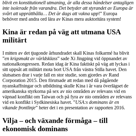
blivit en konstitutionell utmaning, är alla dessa händelser antagligen
inte isolerade från varandra. Det betyder att styrandet av Europa är
svårt att upprätthålla… Det är dags att vakna upp
!” Europa
behöver med andra ord lära av Kinas mera auktoritära system!
Kina är redan på väg att utmana USA
militärt
I mitten av det tjugonde århundradet skall Kinas folkarmé ha blivit
”
en krigsmakt av världsklass
” sade Xi Jingping vid öppnandet av
nationalkongressen. Redan idag är Kina faktiskt på väg att lyckas i
sitt uppsåt att militärt mota bort USA från västra Stilla havet. Den
slutsatsen drar i varje fall en stor studie, som gjordes av Rand
Corporation 2015. Den förutsade att redan med då pågående
nyanskaffningar och utbildning skulle Kina i år vara överlägset de
amerikanska styrkorna på sex av nio områden av relevans vid en
väpnad konflikt om Taiwan och på fyra av nio områden av relevans
vid en konflikt i Sydkinesiska havet. ”
USA:s dominans är en
vikande frontlinje
” heter det i en presentation av rapporten 2016.
Vilja – och växande förmåga – till
ekonomisk dominans