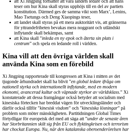
att Xi Jingping fortsätter att vara landets ledare och att hans
teser om hur Kina skall styras upphöjs till en del av partiets
konstitution. Därmed ges de samma vikt som Marx’, Lenins,
Mao Tsetungs och Deng Xiaopings teser,
att landet skall styras på ett mera auktoritärt vis, att gränserna
för yttrandefriheten bevakas mera noggrant och utländskt
inflytande skall bekämpas, samt
att Kina skall ”
inleda en ny epok och återta sin plats i
centrum
” och spela en ledande roll i världen.
Kina vill att den övriga världen skall
använda Kina som en förebild
Xi Jingping rapporterade till kongressen att Kina i mitten av det
tjugonde århundradet skall ha blivit ”
en global ledare ifråga om
nationell styrka och internationellt inflytande, med en modern
ekonomi, avancerad kultur och väpnade styrkor av världsklass
.” Xi
konstaterade att dessa framgångar också betyder att socialism med
kinesiska förtecken har breddat vägen för utvecklingsländer och
därför också tillför ”
kinesisk visdom
” och ”
kinesiska lösningar
” på
problem som möter mänskligheten. Partitidningen Global Times
förtydligar för europeisk del med att säga att ”
under de senaste åren
har Storbritannien skilt sig från EU och flyktingkrisen och terrorism
har chockat Europa. Nu, när den katalanska oberoenderörelsen har