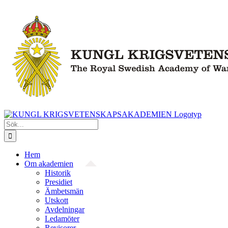
Fortsätt
till
innehållet
Sök
efter:
Hem
Om akademien
Historik
Presidiet
Ämbetsmän
Utskott
Avdelningar
Ledamöter
Revisorer