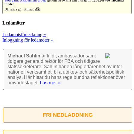
Stöd gärna Akademiens arbete
genom att swisha Ditt bidrag till
1236249460 Tibellska
fonden
.
🙏
Din gåva gör skillnad
Ledamöter
Ledamotsförteckning »
Inloggning för ledamöter »
Michael Sahlin
är fil dr, ambassadör samt
tidigare general­direktör för FBA och tidigare
stats­sekre­terare. Sahlin har en lång erfarenhet av inter­
nationell verk­samhet, bl a utrikes- och säkerhets­politisk
analys. Här hittar du hans regel­bundna reflek­tioner över
omvärlds­läget.
Läs mer »
FRI NEDLADDNING