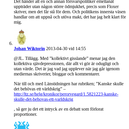
Det händer att en och annan försvarspolitiker emellanåt
uppträder utan någon större ödmjukhet, precis som Floxer
skriver, men det får stå för dem. Och politikens innersta väsen
handlar om att uppnå och utöva makt, det har jag helt klart för
mig.
Johan Wiktorin
2013-04-30 vid 14:55
@JL. Tillägg. Med ”kollektivt gisslande” menar jag den
kollektiva sjävdepressionen, där allt vi gör är odugligt och
utan värde. Det är jag vad jag upplever när jag går igenom
mediernas skriverier, bloggar och kommentarer.
När till och med Länstidningen har rubriken; ”Kanske skulle
det behövas ett världskrig” –
http://ltz.se/helg/kronikor/perorvegard/1.5821223-kanske-
skulle-det-behovas-ett-varldskrig
, så ger ju det ett intryck av en debatt som förlorat
proportioner.