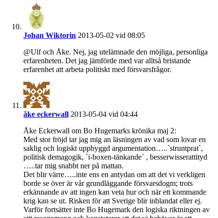
Johan Wiktorin
2013-05-02 vid 08:05
@Ulf och Åke. Nej, jag utelämnade den möjliga, personliga
erfarenheten. Det jag jämförde med var alltså bristande
erfarenhet att arbeta politiskt med försvarsfrågor.
åke eckerwall
2013-05-04 vid 04:44
Åke Eckerwall om Bo Hugemarks krönika maj 2:
Med stor fröjd tar jag mig an läsningen av vad som lovar en
saklig och logiskt uppbyggd argumentation…..`struntprat`,
politisk demagogik, `i-boxen-tänkande` , besserwisserattityd
…..tar mig snabbt ner på mattan.
Det blir värre…..inte ens en antydan om att det vi verkligen
borde se över är vår grundläggande försvarsdogm; trots
erkännande av att ingen kan veta hur och när ett kommande
krig kan se ut. Risken för att Sverige blir inblandat eller ej.
Varför fortsätter inte Bo Hugemark den logiska riktningen av