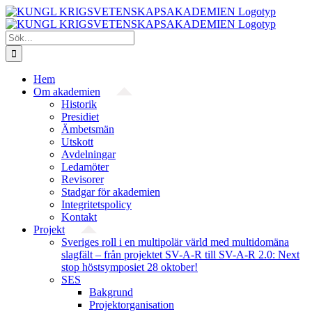
Fortsätt
till
innehållet
Sök
efter:
Hem
Om akademien
Historik
Presidiet
Ämbetsmän
Utskott
Avdelningar
Ledamöter
Revisorer
Stadgar för akademien
Integritetspolicy
Kontakt
Projekt
Sveriges roll i en multipolär värld med multidomäna
slagfält – från projektet SV-A-R till SV-A-R 2.0: Next
stop höstsymposiet 28 oktober!
SES
Bakgrund
Projekt­organisation