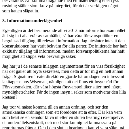
besvärande. Att komma dragande med ett materielberg eller rysk
rustning ställer stora krav på integritet, för det är verkligen något
som katten släpat in.
3. Informationsunderlägsenhet
Egentligen är det fascinerande att vi 2013 när informationssamhället
ätit sig in i alla vrår av samhället, så har våra försvarspolitiker en
begränsad tillgång till relevant information. Jag utesluter inte att den
konstruktionen har varit bekväm för alla parter. De initierade har haft
exklusiv tillgång till information, medan försvarspolitikerna har haft
möjlighet att slippa veta besvärliga saker.
Jag har ju i de senaste inläggen argumenterat för en viss försiktighet
när det gäller att bryta sekretess, men detta är för mig en helt annan
fråga. Signaturen Teaterdirektören gjorde häromdagen en intressant
iakttagelse hos Wiseman, nämligen att det finns ett Insynsråd för
Försvarsmakten, där våra högsta försvarspolitiker sitter med några
myndighetschefer. Får de ingen insyn i saker som motiverar den lilla
kretsen?
Jag tror vi måste komma till en annan ordning, och ser den
amerikanska ordningen som ett föredöme att ta efter. Där kan vem
som helst se en senator kliva ut efter en sluten hearing i exempelvis
ett underrättelseutskott, och med stor kunnighet kunna svara på
reportrarnas frågor. Och i den slutna hearingen kan vi vara säkra på