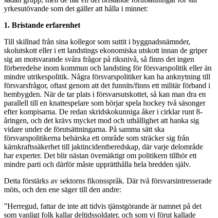
yrkesutövande som det gäller att hålla i minnet:
1. Bristande erfarenhet
Till skillnad från sina kollegor som suttit i byggnadsnämnder,
skolutskott eller i ett landstings ekonomiska utskott innan de griper
sig an motsvarande svåra frågor på riksnivå, så finns det ingen
förberedelse inom kommun och landsting för försvarspolitik eller än
mindre utrikespolitik. Några försvarspolitiker kan ha anknytning till
försvarsfrågor, oftast genom att det funnits/finns ett militär förband i
hembygden. När de tar plats i försvarsutskottet, så kan man dra en
parallell till en knattespelare som börjar spela hockey två säsonger
efter kompisarna. De redan skridskokunniga åker i cirklar runt 8-
åringen, och det krävs mycket mod och uthållighet att hanka sig
vidare under de förutsättningarna. På samma sätt ska
försvarspolitikerna behärska ett område som sträcker sig från
kärnkraftssäkerhet till jaktincidentberedskap, där varje delområde
har experter. Det blir nästan övemäktigt om politikern tillhör ett
mindre parti och därför måste upprätthålla hela bredden själv.
Detta förstärks av sektorns fikonsspråk. Där två försvarsintresserade
möts, och den ene säger till den andre:
”Herregud, fattar de inte att tidvis tjänstgörande är namnet på det
som vanligt folk kallar deltidssoldater, och som vi förut kallade