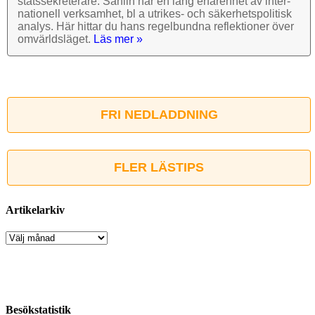
stats­sekre­terare. Sahlin har en lång erfarenhet av inter­
nationell verk­samhet, bl a utrikes- och säkerhets­politisk
analys. Här hittar du hans regel­bundna reflek­tioner över
omvärlds­läget.
Läs mer »
FRI NEDLADDNING
FLER LÄSTIPS
Artikelarkiv
Artikelarkiv
Besökstatistik