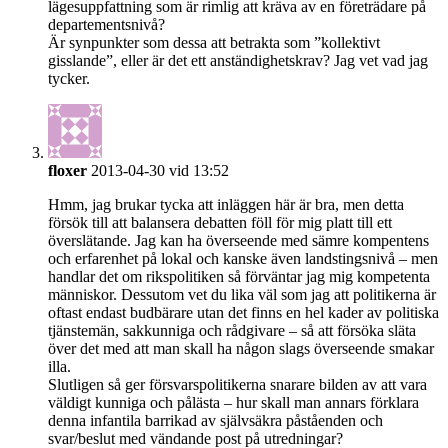
lägesuppfattning som är rimlig att kräva av en företrädare på
departementsnivå?
Är synpunkter som dessa att betrakta som ”kollektivt
gisslande”, eller är det ett anständighetskrav? Jag vet vad jag
tycker.
floxer
2013-04-30 vid 13:52
Hmm, jag brukar tycka att inläggen här är bra, men detta
försök till att balansera debatten föll för mig platt till ett
överslätande. Jag kan ha överseende med sämre kompentens
och erfarenhet på lokal och kanske även landstingsnivå – men
handlar det om rikspolitiken så förväntar jag mig kompetenta
människor. Dessutom vet du lika väl som jag att politikerna är
oftast endast budbärare utan det finns en hel kader av politiska
tjänstemän, sakkunniga och rådgivare – så att försöka släta
över det med att man skall ha någon slags överseende smakar
illa.
Slutligen så ger försvarspolitikerna snarare bilden av att vara
väldigt kunniga och pålästa – hur skall man annars förklara
denna infantila barrikad av självsäkra påståenden och
svar/beslut med vändande post på utredningar?