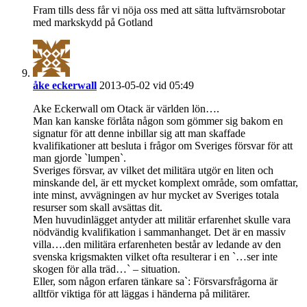
Fram tills dess får vi nöja oss med att sätta luftvärnsrobotar
med markskydd på Gotland
åke eckerwall
2013-05-02 vid 05:49
Ake Eckerwall om Otack är världen lön….
Man kan kanske förlåta någon som gömmer sig bakom en
signatur för att denne inbillar sig att man skaffade
kvalifikationer att besluta i frågor om Sveriges försvar för att
man gjorde `lumpen`.
Sveriges försvar, av vilket det militära utgör en liten och
minskande del, är ett mycket komplext område, som omfattar,
inte minst, avvägningen av hur mycket av Sveriges totala
resurser som skall avsättas dit.
Men huvudinlägget antyder att militär erfarenhet skulle vara
nödvändig kvalifikation i sammanhanget. Det är en massiv
villa….den militära erfarenheten består av ledande av den
svenska krigsmakten vilket ofta resulterar i en `…ser inte
skogen för alla träd…` – situation.
Eller, som någon erfaren tänkare sa`: Försvarsfrågorna är
alltför viktiga för att läggas i händerna på militärer.