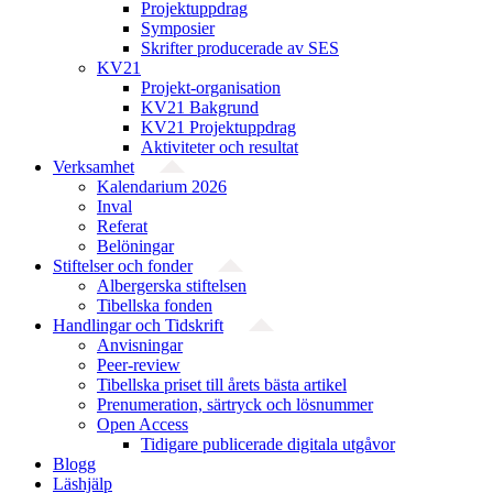
Projektuppdrag
Symposier
Skrifter producerade av SES
KV21
Projekt-organisation
KV21 Bakgrund
KV21 Projektuppdrag
Aktiviteter och resultat
Verksamhet
Kalendarium 2026
Inval
Referat
Belöningar
Stiftelser och fonder
Albergerska stiftelsen
Tibellska fonden
Handlingar och Tidskrift
Anvisningar
Peer-review
Tibellska priset till årets bästa artikel
Prenumeration, särtryck och lösnummer
Open Access
Tidigare publicerade digitala utgåvor
Blogg
Läshjälp