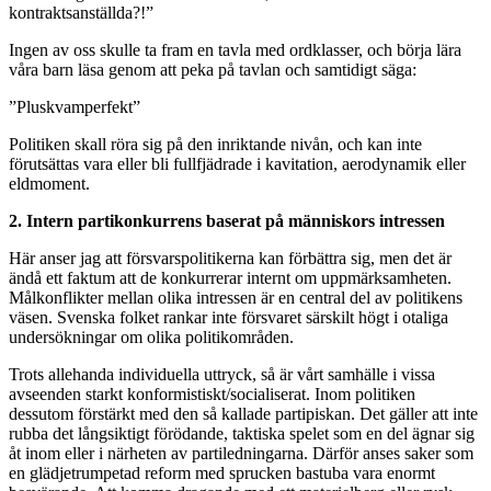
kontraktsanställda?!”
Ingen av oss skulle ta fram en tavla med ordklasser, och börja lära
våra barn läsa genom att peka på tavlan och samtidigt säga:
”Pluskvamperfekt”
Politiken skall röra sig på den inriktande nivån, och kan inte
förutsättas vara eller bli fullfjädrade i kavitation, aerodynamik eller
eldmoment.
2. Intern partikonkurrens baserat på människors intressen
Här anser jag att försvarspolitikerna kan förbättra sig, men det är
ändå ett faktum att de konkurrerar internt om uppmärksamheten.
Målkonflikter mellan olika intressen är en central del av politikens
väsen. Svenska folket rankar inte försvaret särskilt högt i otaliga
undersökningar om olika politikområden.
Trots allehanda individuella uttryck, så är vårt samhälle i vissa
avseenden starkt konformistiskt/socialiserat. Inom politiken
dessutom förstärkt med den så kallade partipiskan. Det gäller att inte
rubba det långsiktigt förödande, taktiska spelet som en del ägnar sig
åt inom eller i närheten av partiledningarna. Därför anses saker som
en glädjetrumpetad reform med sprucken bastuba vara enormt