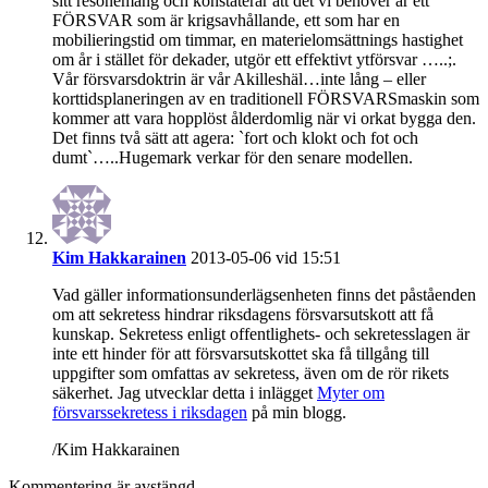
sitt resonemang och konstaterar att det vi behöver är ett
FÖRSVAR som är krigsavhållande, ett som har en
mobilieringstid om timmar, en materielomsättnings hastighet
om år i stället för dekader, utgör ett effektivt ytförsvar …..;.
Vår försvarsdoktrin är vår Akilleshäl…inte lång – eller
korttidsplaneringen av en traditionell FÖRSVARSmaskin som
kommer att vara hopplöst ålderdomlig när vi orkat bygga den.
Det finns två sätt att agera: `fort och klokt och fot och
dumt`…..Hugemark verkar för den senare modellen.
Kim Hakkarainen
2013-05-06 vid 15:51
Vad gäller informationsunderlägsenheten finns det påståenden
om att sekretess hindrar riksdagens försvarsutskott att få
kunskap. Sekretess enligt offentlighets- och sekretesslagen är
inte ett hinder för att försvarsutskottet ska få tillgång till
uppgifter som omfattas av sekretess, även om de rör rikets
säkerhet. Jag utvecklar detta i inlägget
Myter om
försvarssekretess i riksdagen
på min blogg.
/Kim Hakkarainen
Kommentering är avstängd.