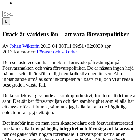
Sök
efter:
Otack är världens lön – att vara försvarspolitiker
Av
Johan Wiktorin
|
2013-04-30T11:09:51+02:00
30 apr
2013
|
Kategorier:
Försvar och säkerhet
|
Den senaste veckan har inneburit förnyade påfrestningar på
Försvarsmakten och våra försvarspolitiker. De är nästan ingen hejd
på hur uselt allt är ställt enligt den kollektiva berättelsen. Alla
inblandande utmålas som inkompetenta i bästa fall, och vi är redan
besegrade i värsta fall.
Detta kollektiva gisslande är kontraproduktivt, förutom att det inte är
sant. Det sänker försvarsviljan och den samhörighet som vi alla har
ett ansvar för att främja, så minns jag i alla fall alla de högtidliga
soldaterinran jag deltagit i.
Det innebär inte att man som skattebetalare och försvarsintresserad
inte kan ställa krav på
logik, integritet och förmåga att ta ansvar
när det gäller våra högsta företrädare. Försvarspolitikerna är en
sådan grupp, men de har en del bristande förutsättningar för sitt