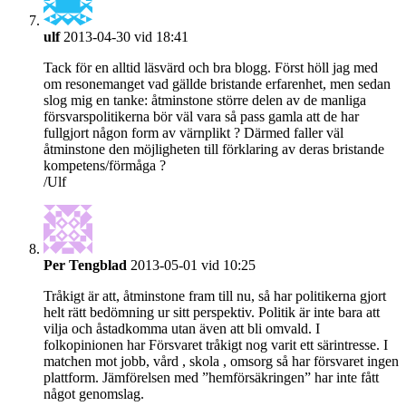
ulf
2013-04-30 vid 18:41
Tack för en alltid läsvärd och bra blogg. Först höll jag med
om resonemanget vad gällde bristande erfarenhet, men sedan
slog mig en tanke: åtminstone större delen av de manliga
försvarspolitikerna bör väl vara så pass gamla att de har
fullgjort någon form av värnplikt ? Därmed faller väl
åtminstone den möjligheten till förklaring av deras bristande
kompetens/förmåga ?
/Ulf
Per Tengblad
2013-05-01 vid 10:25
Tråkigt är att, åtminstone fram till nu, så har politikerna gjort
helt rätt bedömning ur sitt perspektiv. Politik är inte bara att
vilja och åstadkomma utan även att bli omvald. I
folkopinionen har Försvaret tråkigt nog varit ett särintresse. I
matchen mot jobb, vård , skola , omsorg så har försvaret ingen
plattform. Jämförelsen med ”hemförsäkringen” har inte fått
något genomslag.