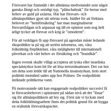
Försvaret har framstått i det allmänna medvetandet som något
ganska fånigt och onödigt typ, ”plåtschabrak” för herrar med
behov av guld på axlarna. Här har försvars- och
allmänpolitiker gjort sitt största svek. Istället för att förklara
behovet av ”hemförsäkring” har man marginaliserat
försvarsfrågan och anpassat sig till en opinion som nog helt
ärligt tycker att försvar och krig är ”omodernt”.
För att verkligen få upp försvaret på agendan måste ledande
rikspolitiker ta på sig att seriöst informera, om, våra
folkrättslig förpliktelser, våra möjligheter till internationell
påverkan och vårt behov av försäkring och ”brandkår”.
Ingen svensk skulle villigt acceptera att tyska eller israeliska
specialstyrkor kom hit för att lösa terrorsituationer. Det var hot
om detta som ledde till att Nationella insatsstyrkan, trots stort
politiskt motstånd sattes upp hos Polisen. De realpolitiskt
inriktade politikerna vann.
På motsvarande sätt kan engagerade realpolitiker succesivt få
in försvarsbehovet i opinionen på sådan nivå att det ”lönar”
sig för allmänpolitikern att bry sig. Först när vi lyckats med
detta folkbildningsarbete finns det politisk grund för att bygga
en realistisk försvarskapacitet.