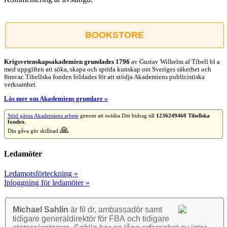
BOOKSTORE
Krigsvetenskap­sakademien grundades 1796
av Gustav Wilhelm af Tibell bl a
med uppgiften att söka, skapa och sprida kunskap om Sveriges säkerhet och
försvar. Tibellska fonden bildades för att stödja Akademiens publicistiska
verksamhet.
Läs mer om Akademiens grundare »
Stöd gärna Akademiens arbete
genom att swisha Ditt bidrag till
1236249460 Tibellska
fonden
.
🙏
Din gåva gör skillnad
Ledamöter
Ledamotsförteckning »
Inloggning för ledamöter »
Michael Sahlin
är fil dr, ambassadör samt
tidigare general­direktör för FBA och tidigare