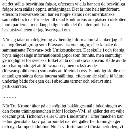
att det ställts besvärliga frågor, eftersom vi alla har sett de besvärliga
frågor som ställs i öppna utfrågningar. Det är inte helt jämförbart,
eftersom försvarssektorn har en högre status i det amerikanska
samhället och därför leder till ökad konkurrens om platser i utskotten
inom partierna, men långsiktigt skulle det öka den politiska
beslutskvaliteten är jag övertygad om.
När jag talar om delgivning av hemlig information så tänker jag på
en avgränsad grupp som Försvarsutskottet utgör, eller kanske det
sammansatta Försvars- och Utrikesutskottet. Det skulle i och för sig
bryta något slags informationsoligopol som funnits, men samtidigt
ge möjlighet för svenska folket att ta och utkräva ansvar. Både av de
som har uppdraget att försvara oss, men också av de
(försvarspolitikerna) som valts att företräda oss. Samtidigt skulle det
antagligen stärka deras interna ställning, eftersom de skulle få bättre
underlag både för egen del i absoluta termer och relativt sina
partikamrater.
………
När Tre Kronor åker på ett snöpligt baklängesmål i inledningen av
den första träningsmatchen inför Hockey-VM, så gäller det att välja
coachingstil. Tichonovs eller Curre Lindströms? Efter matchen kan
ledningen ställa krav på förbundet när det gäller fler träningsläger
och nya kompositklubbor. Nu är vi fortfarande i första perioden, vi