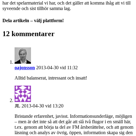
har det spelarmaterial vi har, och det gäller att komma ihåg att vi till
syveende och sist tillhör samma lag.
Dela artikeln – välj plattform!
Facebook
X
Reddit
LinkedIn
WhatsApp
Tumblr
Pinterest
Vk
E-
12 kommentarer
post
oajonsson
2013-04-30 vid 11:32
Alltid balanserat, intressant och insatt!
JL
2013-04-30 vid 13:20
Bristande erfarenhet, javisst. Informationsunderläge, möjligen
– men är det inte så att det går att slå två flugor i en smäll här,
t.ex. genom att börja ta del av FM årsberättelse, och att genom
läsning och analys av övrig, öppen, information skapa sig den