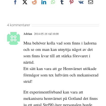
Facebook
X
Reddit
LinkedIn
WhatsApp
Tumblr
Pinterest
Vk
E-
post
4 kommentarer
Adrian
2014-05-16 vid 16:00
Mna behöver kolla vad som finns i ladorna
och se om man kan utnyttja något av det
som finns kvar till att stärka försvaret i
närtid.
Ett sätt kan vara att ge Hemvärnet utökade
förmågor som tex luftvärn och mekaniserad
strid!
Ett experimentförband kan vara att
mekanisera hemvärnet på Gotland det finns
ju ett antal Strf90 över personalen borde