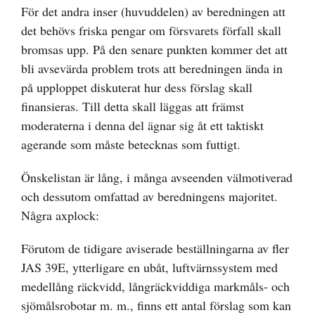
För det andra inser (huvuddelen) av beredningen att
det behövs friska pengar om försvarets förfall skall
bromsas upp. På den senare punkten kommer det att
bli avsevärda problem trots att beredningen ända in
på upploppet diskuterat hur dess förslag skall
finansieras. Till detta skall läggas att främst
moderaterna i denna del ägnar sig åt ett taktiskt
agerande som måste betecknas som futtigt.
Önskelistan är lång, i många avseenden välmotiverad
och dessutom omfattad av beredningens majoritet.
Några axplock:
Förutom de tidigare aviserade beställningarna av fler
JAS 39E, ytterligare en ubåt, luftvärnssystem med
medellång räckvidd, långräckviddiga markmåls- och
sjömålsrobotar m. m., finns ett antal förslag som kan