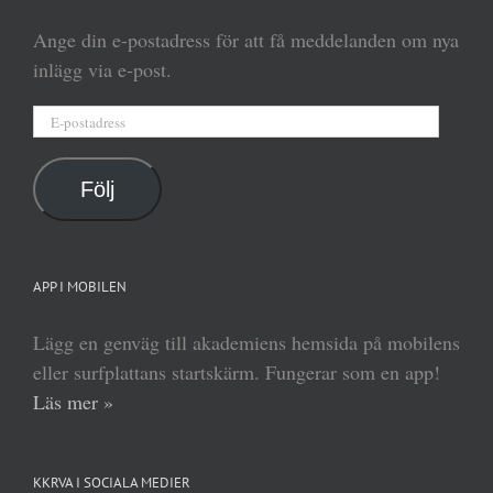
Ange din e-postadress för att få meddelanden om nya
inlägg via e-post.
E-
postadress
Följ
APP I MOBILEN
Lägg en genväg till akademiens hemsida på mobilens
eller surfplattans startskärm. Fungerar som en app!
Läs mer »
KKRVA I SOCIALA MEDIER