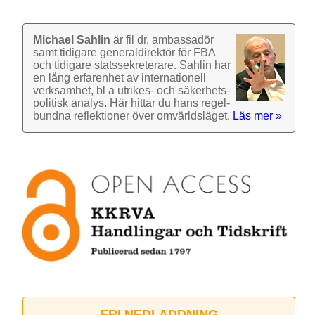
Michael Sahlin
är fil dr, ambassadör
samt tidigare general­direktör för FBA
och tidigare stats­sekre­terare. Sahlin har
en lång erfarenhet av inter­nationell
verk­samhet, bl a utrikes- och säkerhets­
politisk analys. Här hittar du hans regel­
bundna reflek­tioner över omvärlds­läget.
Läs mer »
FRI NEDLADDNING