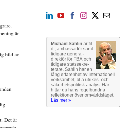
grare.
mening är
Michael Sahlin
är fil
dr, ambassadör samt
ig bild av
tidigare general­
direktör för FBA och
tidigare stats­sekre­
terare. Sahlin har en
lång erfarenhet av inter­nationell
verk­samhet, bl a utrikes- och
säkerhets­politisk analys. Här
runden
hittar du hans regel­bundna
reflek­tioner över omvärlds­läget.
Läs mer »
lig
t. Det är
ponerade