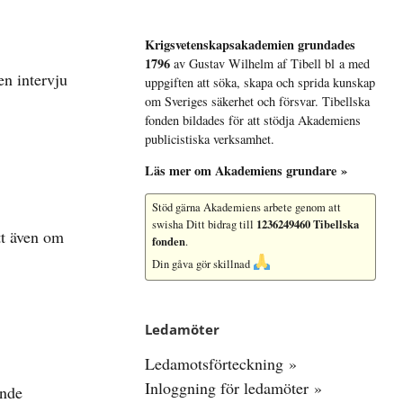
Krigsvetenskap­sakademien grundades
1796
av Gustav Wilhelm af Tibell bl a med
en intervju
uppgiften att söka, skapa och sprida kunskap
om Sveriges säkerhet och försvar. Tibellska
fonden bildades för att stödja Akademiens
publicistiska verksamhet.
Läs mer om Akademiens grundare »
Stöd gärna Akademiens arbete
genom att
1236249460 Tibellska
swisha Ditt bidrag till
tt även om
fonden
.
Din gåva gör skillnad
Ledamöter
Ledamotsförteckning »
Inloggning för ledamöter »
ande