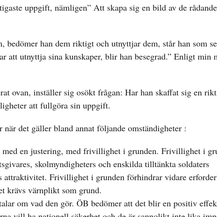
igaste uppgift, nämligen” Att skapa sig en bild av de rådande
m, bedömer han dem riktigt och utnyttjar dem, står han som se
att utnyttja sina kunskaper, blir han besegrad.” Enligt min 
ovan, inställer sig osökt frågan: Har han skaffat sig en rikt
gheter att fullgöra sin uppgift.
r när det gäller bland annat följande omständigheter :
 med en justering, med frivillighet i grunden. Frivillighet i g
sgivares, skolmyndigheters och enskilda tilltänkta soldaters
traktivitet. Frivillighet i grunden förhindrar vidare erforder
Det krävs värnplikt som grund.
 talar om vad den gör. ÖB bedömer att det blir en positiv effek
arna vill ha nationell säkerhet och de är sannolikt inte lika im