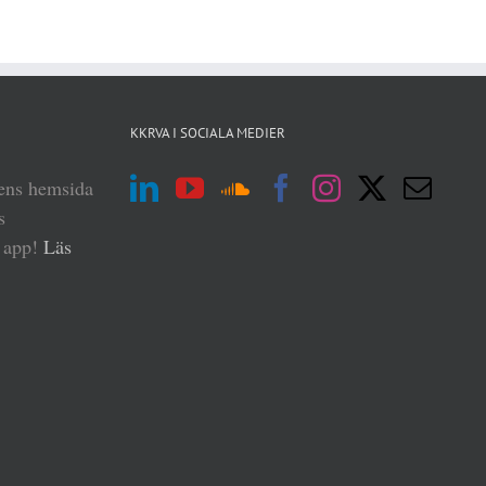
KKRVA I SOCIALA MEDIER
iens hemsida
s
n app!
Läs