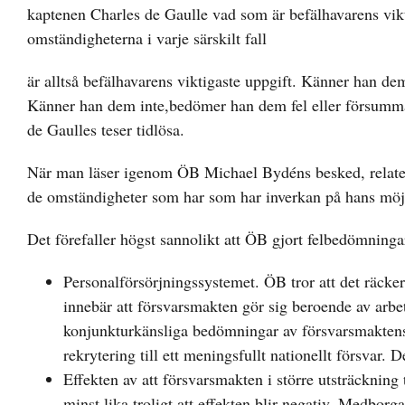
kaptenen Charles de Gaulle vad som är befälhavarens vikt
omständigheterna i varje särskilt fall
är alltså befälhavarens viktigaste uppgift. Känner han de
Känner han dem inte,bedömer han dem fel eller försummar 
de Gaulles teser tidlösa.
När man läser igenom ÖB Michael Bydéns besked, relaterat 
de omständigheter som har som har inverkan på hans möjli
Det förefaller högst sannolikt att ÖB gjort felbedömninga
Personalförsörjningssystemet. ÖB tror att det räcker
innebär att försvarsmakten gör sig beroende av arbet
konjunkturkänsliga bedömningar av försvarsmaktens at
rekrytering till ett meningsfullt nationellt försvar. 
Effekten av att försvarsmakten i större utsträckning
minst lika troligt att effekten blir negativ. Medborg