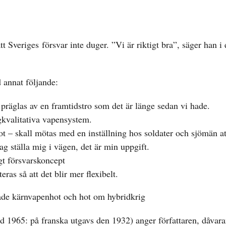
Sveriges försvar inte duger. ”Vi är riktigt bra”, säger han i 
 annat följande:
 präglas av en framtidstro som det är länge sedan vi hade.
ögkvalitativa vapensystem.
ot – skall mötas med en inställning hos soldater och sjömän a
ag ställa mig i vägen, det är min uppgift.
gt försvarskoncept
as så att det blir mer flexibelt.
åde kärnvapenhot och hot om hybridkrig
d 1965: på franska utgavs den 1932) anger författaren, dåvar