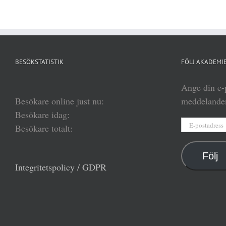
BESÖKSTATISTIK
FÖLJ AKADEMIE
Ange din e-p
Besökare online just nu:
meddelanden
Besökare idag:
E-
Besökare totalt:
postadress
Följ
Integritetspolicy / GDPR