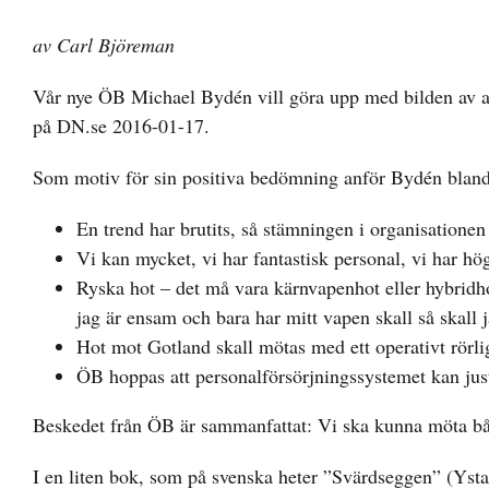
av Carl Björeman
Vår nye ÖB Michael Bydén vill göra upp med bilden av att 
på DN.se 2016-01-17.
Som motiv för sin positiva bedömning anför Bydén bland
En trend har brutits, så stämningen i organisationen
Vi kan mycket, vi har fantastisk personal, vi har h
Ryska hot – det må vara kärnvapenhot eller hybridh
jag är ensam och bara har mitt vapen skall så skall j
Hot mot Gotland skall mötas med ett operativt rörli
ÖB hoppas att personalförsörjningssystemet kan juster
Beskedet från ÖB är sammanfattat: Vi ska kunna möta b
I en liten bok, som på svenska heter ”Svärdseggen” (Ysta