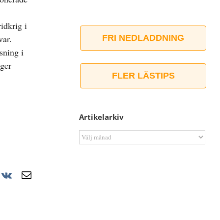
idkrig i
var.
FRI NEDLADDNING
sning i
 ger
FLER LÄSTIPS
Artikelarkiv
Artikelarkiv
r
nterest
Vk
E-
post