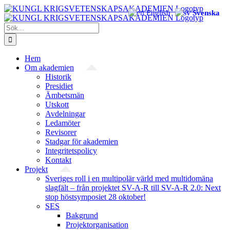
Fortsätt
English
Svenska
till
innehållet
Sök
efter:
Hem
Om akademien
Historik
Presidiet
Ämbetsmän
Utskott
Avdelningar
Ledamöter
Revisorer
Stadgar för akademien
Integritetspolicy
Kontakt
Projekt
Sveriges roll i en multipolär värld med multidomäna
slagfält – från projektet SV-A-R till SV-A-R 2.0: Next
stop höstsymposiet 28 oktober!
SES
Bakgrund
Projekt­organisation