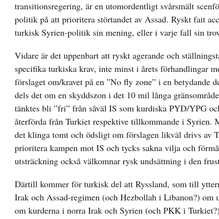
transitionsregering, är en utomordentligt svårsmält scenför
politik på att prioritera störtandet av Assad. Ryskt fait 
turkisk Syrien-politik sin mening, eller i varje fall sin tr
Vidare är det uppenbart att ryskt agerande och ställningst
specifika turkiska krav, inte minst i årets förhandlingar
förslaget om/kravet på en ”No fly zone” i en betydande de
dels det om en skyddszon i det 10 mil långa gränsområde
tänktes bli ”fri” från såväl IS som kurdiska PYD/YPG och
återförda från Turkiet respektive tillkommande i Syrien. M
det klinga tomt och ödsligt om förslagen likväl drivs av T
prioritera kampen mot IS och tycks sakna vilja och förmå
utsträckning också välkomnar rysk undsättning i den frus
Därtill kommer för turkisk del att Ryssland, som till yt
Irak och Assad-regimen (och Hezbollah i Libanon?) om und
om kurderna i norra Irak och Syrien (och PKK i Turkiet?)