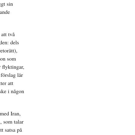
ggt sin
rande
att två
den: dels
etorätt),
 zon som
 flyktingar,
förslag lär
ter att
ske i någon
 med Iran,
, som talar
t satsa på