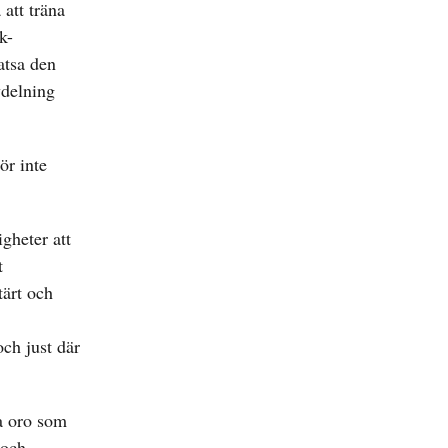
att träna
k-
atsa den
vdelning
ör inte
igheter att
t
tärt och
ch just där
a oro som
 och