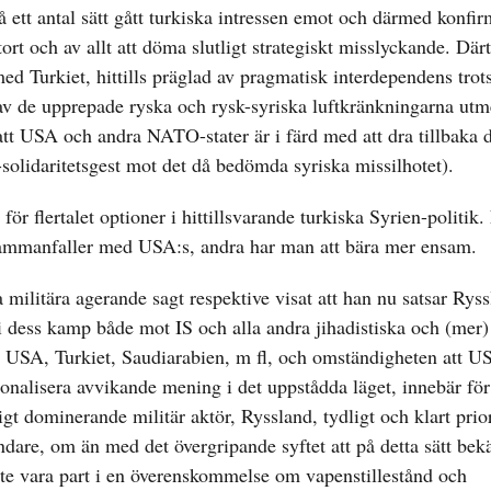
ett antal sätt gått turkiska intressen emot och därmed konfir
ort och av allt att döma slutligt strategiskt misslyckande. Där
 med Turkiet, hittills präglad av pragmatisk interdependens trot
öljd av de upprepade ryska och rysk-syriska luftkränkningarna ut
tt USA och andra NATO-stater är i färd med att dra tillbaka d
olidaritetsgest mot det då bedömda syriska missilhotet).
ör flertalet optioner i hittillsvarande turkiska Syrien-politik.
 sammanfaller med USA:s, andra har man att bära mer ensam.
 militära agerande sagt respektive visat att han nu satsar Rys
i dess kamp både mot IS och alla andra jihadistiska och (mer)
v USA, Turkiet, Saudiarabien, m fl, och omständigheten att U
ionalisera avvikande mening i det uppstådda läget, innebär för
t dominerande militär aktör, Ryssland, tydligt och klart prior
are, om än med det övergripande syftet att på detta sätt be
ste vara part i en överenskommelse om vapenstillestånd och