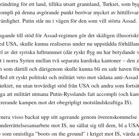
ändring för ett land, tillika utsatt grannland, Turkiet, som by
accompli på denna avgörande punkt berövar mycket av hittillsva
ovärdighet. Putin står nu i vägen för den som vill störta Assad.
agande till stöd för Assad-regimen gör det skäligen illusoriskt 
 med USA, skulle kunna realiseras under nu uppstådda förhållan
l av det syriska luftrummet (där ryskt flyg nu har betydande v
t i norra Syrien mellan två separata kurdiska kantoner – den
 som därtill och därigenom skulle kunna bli en safe haven för
ed ett ryskt politiskt och militärt veto mot sådana anti-Assad 
urkiet, nu utan trovärdigt stöd från USA och andra som fortsät
ga att militärt utmana Putin-Rysslands fait accompli (och kan
trerande kampen mot det obegripligt motståndskraftiga IS).
termera visso backat upp sitt agerande genom överenskommelse
errättelsesamarbete mot IS, nu sällat sig till dem, bl a USA
 som omistliga ”boots on the ground” i kriget mot IS, värda at