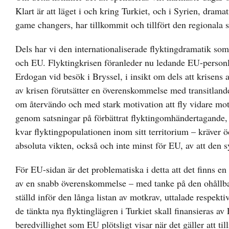
Klart är att läget i och kring Turkiet, och i Syrien, drama
game changers, har tillkommit och tillfört den regionala s
Dels har vi den internationaliserade flyktingdramatik som 
och EU. Flyktingkrisen föranleder nu ledande EU-personlig
Erdogan vid besök i Bryssel, i insikt om dels att krisens 
av krisen förutsätter en överenskommelse med transitlande
om återvändo och med stark motivation att fly vidare mot
genom satsningar på förbättrat flyktingomhändertagande,
kvar flyktingpopulationen inom sitt territorium – kräver
absoluta vikten, också och inte minst för EU, av att den
För EU-sidan är det problematiska i detta att det finns 
av en snabb överenskommelse – med tanke på den ohållba
ställd inför den långa listan av motkrav, uttalade respekti
de tänkta nya flyktinglägren i Turkiet skall finansieras a
beredvillighet som EU plötsligt visar när det gäller att t