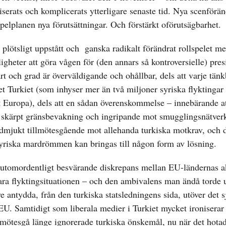
tiserats och komplicerats ytterligare senaste tid. Nya scenförän
pelplanen nya förutsättningar. Och förstärkt oförutsägbarhet.
plötsligt uppstått och ganska radikalt förändrat rollspelet me
heter att göra vågen för (den annars så kontroversielle) pres
art och grad är överväldigande och ohållbar, dels att varje tän
t Turkiet (som inhyser mer än två miljoner syriska flyktingar
 Europa), dels att en sådan överenskommelse – innebärande at
 skärpt gränsbevakning och ingripande mot smugglingsnätverk
 ödmjukt tillmötesgående mot allehanda turkiska motkrav, och 
 syriska mardrömmen kan bringas till någon form av lösning.
en utomordentligt besvärande diskrepans mellan EU-ländernas 
ra flyktingsituationen – och den ambivalens man ändå torde 
ve antydda, från den turkiska statsledningens sida, utöver det sj
v EU. Samtidigt som liberala medier i Turkiet mycket ironiserar
illmötesgå länge ignorerade turkiska önskemål, nu när det hota