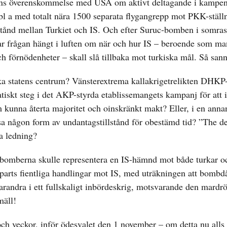
rens överenskommelse med USA om aktivt deltagande i kampe
, bl a med totalt nära 1500 separata flygangrepp mot PKK-ställn
illstånd mellan Turkiet och IS. Och efter Suruc-bomben i somra
 har frågan hängt i luften om när och hur IS – beroende som ma
 och förnödenheter – skall slå tillbaka mot turkiska mål. Så san
kiska statens centrum? Vänsterextrema kallakrigetrelikten DHKP
matiskt steg i det AKP-styrda etablissemangets kampanj för att i
unna återta majoritet och oinskränkt makt? Eller, i en annan
lysa någon form av undantagstillstånd för obestämd tid? ”The de
a ledning?
rdsbomberna skulle representera en IS-hämnd mot både turkar o
parts fientliga handlingar mot IS, med uträkningen att bombdå
 varandra i ett fullskaligt inbördeskrig, motsvarande den mard
mäll!
h veckor, inför ödesvalet den 1 november – om detta nu alls b