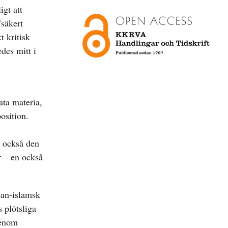
igt att
säkert
t kritisk
des mitt i
ata materia,
osition.
r också den
r – en också
pan-islamsk
s plötsliga
genom