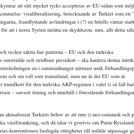
skymtar att rätt mycket tycks accepteras av EU-sidan som möjl
mmelse: visaliberalisering, betecknande av Turkiet som ett ”
rna, framflyttande av/ändringar i (?) en hittills väntat stark
 att i norra Syrien inrätta en skyddszon, mm, allt detta såle
och veckor iaktta hur parterna – EU och den turkiska
ts omstridde och stridbare president – ska hantera denna intrik
a statsledningen en i sammanhanget närmast unik förhandlingsp
lem och sin roll som transitland, men nu är det EU som är
 trumfkort för den turkiska AKP-regimen i valet (i så fall ha
risen – oavsett timing och innehåll i förestående förhandlinga
n aktualiserat Turkiets behov av att inte (i neo-osmansk och 
tiska västförankring, och då talar vi givetvis om Putin-Ryssland
eux-konventionen fastlagda rättigheter till militär utpassage 