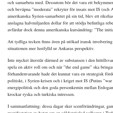
och samarbeta med. Dessutom bör det vara ett bekymmer a
och beväpna ”moderata” rekryter för insats mot IS (och As
amerikanska Syrien-samarbetet på sin tid, blev ett riksfi
anslagna halvmiljarden dollar för att stödja befintliga re
avfärdar dock denna amerikanska kursändring: ”The initia
Att tydliga tecken finns även på utökad iransk involverin
situationen mer lustfylld ur Ankaras perspektiv.
Inte mycket återstår därmed av substansen i den hittillsva
spela en aktiv roll om och när ”the end game” ska bringas
förhandenvarande hade det kunnat vara en strategisk fördel 
politiskt, i Syrien-krisen och i kriget mot IS (Putins ”wa
energipolitisk och den goda personkemin mellan Erdogan 
krockar ryska och turkiska intressen.
I sammanfattning: dessa dagar sker scenförändringar, gam
manifestation av hotet om en våldspräglad valkamp i Tur