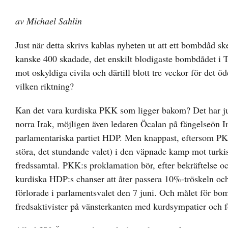
av Michael Sahlin
Just när detta skrivs kablas nyheten ut att ett bombdåd s
kanske 400 skadade, det enskilt blodigaste bombdådet i Turk
mot oskyldiga civila och därtill blott tre veckor för det
vilken riktning?
Kan det vara kurdiska PKK som ligger bakom? Det har ju
norra Irak, möjligen även ledaren Öcalan på fängelseön Imra
parlamentariska partiet HDP. Men knappast, eftersom PKK
störa, det stundande valet) i den väpnade kamp mot turki
fredssamtal. PKK:s proklamation bör, efter bekräftelse o
kurdiska HDP:s chanser att åter passera 10%-tröskeln oc
förlorade i parlamentsvalet den 7 juni. Och målet för bom
fredsaktivister på vänsterkanten med kurdsympatier och fö