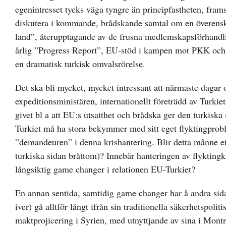
egenintresset tycks väga tyngre än principfastheten, fram
diskutera i kommande, brådskande samtal om en överensko
land”, återupptagande av de frusna medlemskapsförhandlinga
årlig ”Progress Report”, EU-stöd i kampen mot PKK och för
en dramatisk turkisk omvalsrörelse.
Det ska bli mycket, mycket intressant att närmaste dagar 
expeditionsministären, internationellt företrädd av Turkie
givet bl a att EU:s utsatthet och brådska ger den turkisk
Turkiet må ha stora bekymmer med sitt eget flyktingprob
”demandeuren” i denna krishantering. Blir detta månne ett
turkiska sidan bråttom)? Innebär hanteringen av flyktingk
långsiktig game changer i relationen EU-Turkiet?
En annan sentida, samtidig game changer har å andra sida
iver) gå alltför långt ifrån sin traditionella säkerhetspoli
maktprojicering i Syrien, med utnyttjande av sina i Montr