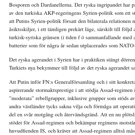
Bosporen och Dardanellerna. Det ryska ingripandet har på 
av den turkiska AKP-regeringens Syrien-politik som ett st
att Putins Syrien-politik försatt den bilaterala relationen
åsiktsskiljer, i ett tämligen prekärt läge, särskilt till f
turkisk-syriska gränsen (i tiden f ö sammanfallande med a
batterier som för några år sedan utplacerades som NATO-s
Det ryska agerandet i Syrien har i praktiken stängt dörren f
Turkiets nya bekymmer till följd av det ryska agerandet
Att Putin inför FN:s Generalförsamling och i sitt konkreta
aspirerande stormaktsprestige i att stödja Assad-regimen 
”moderata” rebellgrupper, inklusive grupper som stöds a
andra västländer tycks sakna vilja och förmåga att operat
del en svår motgång och återvändsgränd. Att en nu plötslig
stödet för Assad-regimen och bekämpar regimens motstånd
huvudfienden IS, och kräver att Assad-regimen alltså må