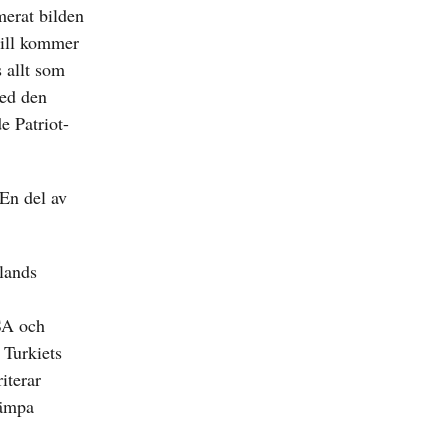
merat bilden
till kommer
s allt som
med den
e Patriot-
 En del av
slands
SA och
 Turkiets
iterar
kämpa