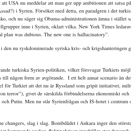
tt USA nu meddelar att man ger upp ambitionen att satsa på 
sad?) i Syrien. Försöket med detta, en paradgren i det turkis
asko, och nu säger sig Obama-administrationen ämna i stället s
bellgrupper inne i Syrien, oklart vilka. New York Times ledara
l plan was dubious. The new one is hallucinatory”.
g i den nu ryskdominerade syriska kris- och krigshanteringen g
rande turkiska Syrien-politiken, vilket försvagar Turkiets möjl
 till någon form av avgörande. I ett helt annat scenario än de
för Turkiet att det nu är Ryssland som gripit initiativet, mili
r on terror”), givet de särskilda förbindelserna ekonomiskt och
och Putin. Men nu står Syrienfrågan och IS-hotet i centrum o
e changers, slag i slag. Bombdådet i Ankara inger den störst
kiet kommande veckor, flyktingkrisen innehåller stor dynamik