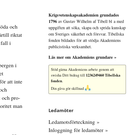
Krigsvetenskap­sakademien grundades
1796
av Gustav Wilhelm af Tibell bl a med
döda och
uppgiften att söka, skapa och sprida kunskap
till riktat
om Sveriges säkerhet och försvar. Tibellska
fonden bildades för att stödja Akademiens
all i
publicistiska verksamhet.
Läs mer om Akademiens grundare »
bergen i
Stöd gärna Akademiens arbete
genom att
et
1236249460 Tibellska
swisha Ditt bidrag till
r att inte
fonden
.
 och
Din gåva gör skillnad
 och pro-
oritet man
Ledamöter
Ledamotsförteckning »
Inloggning för ledamöter »