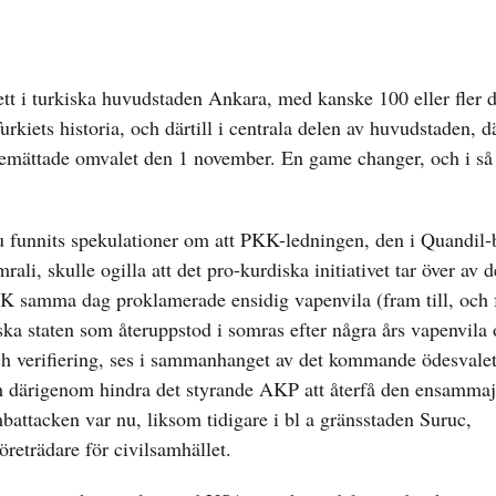
kett i turkiska huvudstaden Ankara, med kanske 100 eller fler 
iets historia, och därtill i centrala delen av huvudstaden, där
 ödemättade omvalet den 1 november. En game changer, och i så f
 funnits spekulationer om att PKK-ledningen, den i Quandil-
li, skulle ogilla att det pro-kurdiska initiativet tar över av d
 samma dag proklamerade ensidig vapenvila (fram till, och fö
ska staten som återuppstod i somras efter några års vapenvila
ch verifiering, ses i sammanhanget av det kommande ödesvalet
h därigenom hindra det styrande AKP att återfå den ensammaj
battacken var nu, liksom tidigare i bl a gränsstaden Suruc,
reträdare för civilsamhället.