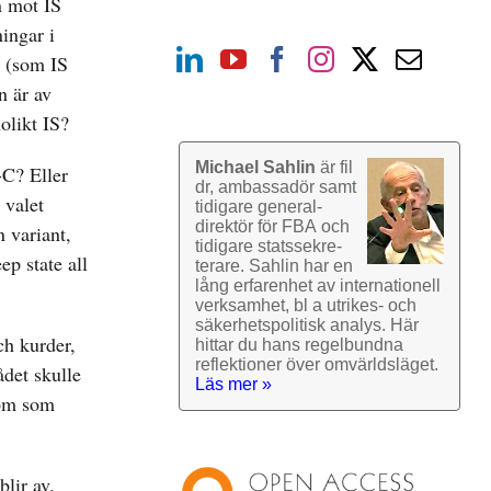
n mot IS
ingar i
s (som IS
n är av
nolikt IS?
Michael Sahlin
är fil
-C? Eller
dr, ambassadör samt
 valet
tidigare general­
direktör för FBA och
 variant,
tidigare stats­sekre­
ep state all
terare. Sahlin har en
lång erfarenhet av inter­nationell
verk­samhet, bl a utrikes- och
säkerhets­politisk analys. Här
ch kurder,
hittar du hans regel­bundna
reflek­tioner över omvärlds­läget.
det skulle
Läs mer »
röm som
lir av.