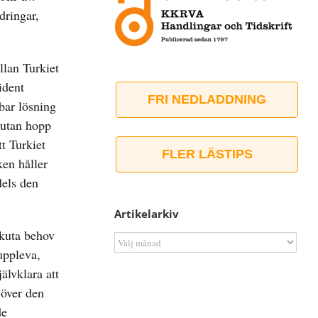
dringar,
llan Turkiet
ident
FRI NEDLADDNING
kbar lösning
 utan hopp
t Turkiet
FLER LÄSTIPS
en håller
dels den
Artikelarkiv
akuta behov
Artikelarkiv
uppleva,
älvklara att
 över den
de