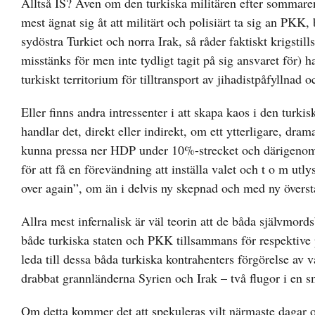
Alltså IS? Även om den turkiska militären efter somma
mest ägnat sig åt att militärt och polisiärt ta sig an PKK
sydöstra Turkiet och norra Irak, så råder faktiskt krigst
misstänks för men inte tydligt tagit på sig ansvaret för)
turkiskt territorium för tilltransport av jihadistpåfyllnad
Eller finns andra intressenter i att skapa kaos i den tur
handlar det, direkt eller indirekt, om ett ytterligare, dra
kunna pressa ner HDP under 10%-strecket och därigenom k
för att få en förevändning att inställa valet och t o m ut
over again”, om än i delvis ny skepnad och med ny överst
Allra mest infernalisk är väl teorin att de båda självmo
både turkiska staten och PKK tillsammans för respektive 
leda till dessa båda turkiska kontrahenters förgörelse av
drabbat grannländerna Syrien och Irak – två flugor i en s
Om detta kommer det att spekuleras vilt närmaste dagar oc