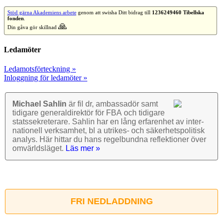
Stöd gärna Akademiens arbete
genom att swisha Ditt bidrag till
1236249460 Tibellska
fonden
.
🙏
Din gåva gör skillnad
Ledamöter
Ledamotsförteckning »
Inloggning för ledamöter »
Michael Sahlin
är fil dr, ambassadör samt
tidigare general­direktör för FBA och tidigare
stats­sekre­terare. Sahlin har en lång erfarenhet av inter­
nationell verk­samhet, bl a utrikes- och säkerhets­politisk
analys. Här hittar du hans regel­bundna reflek­tioner över
omvärlds­läget.
Läs mer »
FRI NEDLADDNING