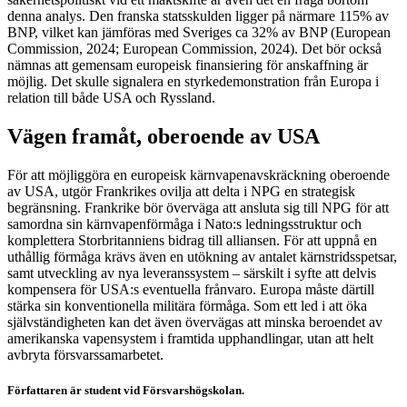
denna analys. Den franska statsskulden ligger på närmare 115% av
BNP, vilket kan jämföras med Sveriges ca 32% av BNP (European
Commission, 2024; European Commission, 2024). Det bör också
nämnas att gemensam europeisk finansiering för anskaffning är
möjlig. Det skulle signalera en styrkedemonstration från Europa i
relation till både USA och Ryssland.
Vägen framåt, oberoende av USA
För att möjliggöra en europeisk kärnvapenavskräckning oberoende
av USA, utgör Frankrikes ovilja att delta i NPG en strategisk
begränsning. Frankrike bör överväga att ansluta sig till NPG för att
samordna sin kärnvapenförmåga i Nato:s ledningsstruktur och
komplettera Storbritanniens bidrag till alliansen. För att uppnå en
uthållig förmåga krävs även en utökning av antalet kärnstridsspetsar,
samt utveckling av nya leveranssystem – särskilt i syfte att delvis
kompensera för USA:s eventuella frånvaro. Europa måste därtill
stärka sin konventionella militära förmåga. Som ett led i att öka
självständigheten kan det även övervägas att minska beroendet av
amerikanska vapensystem i framtida upphandlingar, utan att helt
avbryta försvarssamarbetet.
Författaren är student vid Försvarshögskolan.