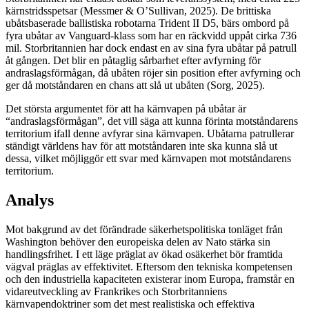
kärnstridsspetsar (Messmer & O’Sullivan, 2025). De brittiska
ubåtsbaserade ballistiska robotarna Trident II D5, bärs ombord på
fyra ubåtar av Vanguard-klass som har en räckvidd uppåt cirka 736
mil. Storbritannien har dock endast en av sina fyra ubåtar på patrull
åt gången. Det blir en påtaglig sårbarhet efter avfyrning för
andraslagsförmågan, då ubåten röjer sin position efter avfyrning och
ger då motståndaren en chans att slå ut ubåten (Sorg, 2025).
Det största argumentet för att ha kärnvapen på ubåtar är
“andraslagsförmågan”, det vill säga att kunna förinta motståndarens
territorium ifall denne avfyrar sina kärnvapen. Ubåtarna patrullerar
ständigt världens hav för att motståndaren inte ska kunna slå ut
dessa, vilket möjliggör ett svar med kärnvapen mot motståndarens
territorium.
Analys
Mot bakgrund av det förändrade säkerhetspolitiska tonläget från
Washington behöver den europeiska delen av Nato stärka sin
handlingsfrihet. I ett läge präglat av ökad osäkerhet bör framtida
vägval präglas av effektivitet. Eftersom den tekniska kompetensen
och den industriella kapaciteten existerar inom Europa, framstår en
vidareutveckling av Frankrikes och Storbritanniens
kärnvapendoktriner som det mest realistiska och effektiva