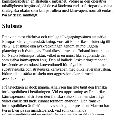
kärnstridsspetsar, en strategisk sårbarhet. Vidare är den operativa
uthålligheten begränsad, då de två länderna endast förfogar över åtta
strategiska ubåtar som kan patrullera med kärnvapen, normalt endast
två av dessa samtidigt.
Slutsats
Ett av de mest effektiva och rimliga tillvägagångssätten att stärka
Europas kärnvapenavskräckning, vore att Frankrike ansluter sig till
NPG. Det skulle öka avskräckningen genom att möjliggöra
planering och övning av Frankrikes kärnvapenförband inom ramen
för Nato:s ledningsstruktur, vilket är en minst lika avgörande del
som själva kärnvapnen i sig. Den så kallade “eskaleringstrappan”,
bestående av en robust konventionell förmåga i kombination med
substrategiska och strategiska kärnvapen med olika leveranssystem,
bidrar till att stärka tröskeln mot aggression ökar därmed
avskräckningen.
Frågetecknen är dock många. Analysen har inte tagit den franska
inrikespolitiken i beräkningen. Vid en upprustning av Frankrikes
kärnvapenarsenal är även den franska statsskulden en stor fråga –
vilket emellertid hade kunnat förändra analysen. Den franska
inrikespolitiken är förhållandevis skakig, där president Macron har
två år kvar på sin mandatperiod, vad som kan hända
säkerhetspolitiskt vid ett maktskifte är även det en fråga bortom