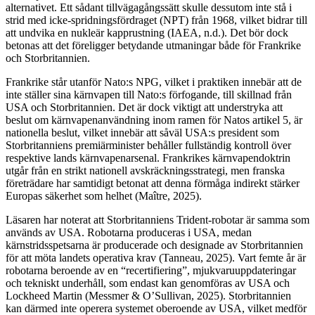
alternativet. Ett sådant tillvägagångssätt skulle dessutom inte stå i
strid med icke-spridningsfördraget (NPT) från 1968, vilket bidrar till
att undvika en nukleär kapprustning (IAEA, n.d.). Det bör dock
betonas att det föreligger betydande utmaningar både för Frankrike
och Storbritannien.
Frankrike står utanför Nato:s NPG, vilket i praktiken innebär att de
inte ställer sina kärnvapen till Nato:s förfogande, till skillnad från
USA och Storbritannien. Det är dock viktigt att understryka att
beslut om kärnvapenanvändning inom ramen för Natos artikel 5, är
nationella beslut, vilket innebär att såväl USA:s president som
Storbritanniens premiärminister behåller fullständig kontroll över
respektive lands kärnvapenarsenal. Frankrikes kärnvapendoktrin
utgår från en strikt nationell avskräckningsstrategi, men franska
företrädare har samtidigt betonat att denna förmåga indirekt stärker
Europas säkerhet som helhet (Maître, 2025).
Läsaren har noterat att Storbritanniens Trident-robotar är samma som
används av USA. Robotarna produceras i USA, medan
kärnstridsspetsarna är producerade och designade av Storbritannien
för att möta landets operativa krav (Tanneau, 2025). Vart femte år är
robotarna beroende av en “recertifiering”, mjukvaruuppdateringar
och tekniskt underhåll, som endast kan genomföras av USA och
Lockheed Martin (Messmer & O’Sullivan, 2025). Storbritannien
kan därmed inte operera systemet oberoende av USA, vilket medför