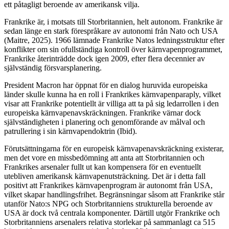
ett påtagligt beroende av amerikansk vilja.
Frankrike är, i motsats till Storbritannien, helt autonom. Frankrike är
sedan länge en stark förespråkare av autonomi från Nato och USA
(Maitre, 2025). 1966 lämnade Frankrike Natos ledningsstruktur efter
konflikter om sin ofullständiga kontroll över kärnvapenprogrammet,
Frankrike återinträdde dock igen 2009, efter flera decennier av
självständig försvarsplanering.
President Macron har öppnat för en dialog huruvida europeiska
länder skulle kunna ha en roll i Frankrikes kärnvapenparaply, vilket
visar att Frankrike potentiellt är villiga att ta på sig ledarrollen i den
europeiska kärnvapenavskräckningen. Frankrike värnar dock
självständigheten i planering och genomförande av målval och
patrullering i sin kärnvapendoktrin (Ibid). ​
Förutsättningarna för en europeisk kärnvapenavskräckning existerar,
men det vore en missbedömning att anta att Storbritannien och
Frankrikes arsenaler fullt ut kan kompensera för en eventuellt
utebliven amerikansk kärnvapenutsträckning. Det är i detta fall
positivt att Frankrikes kärnvapenprogram är autonomt från USA,
vilket skapar handlingsfrihet. Begränsningar såsom att Frankrike står
utanför Nato:s NPG och Storbritanniens strukturella beroende av
USA är dock två centrala komponenter. Därtill utgör Frankrike och
Storbritanniens arsenalers relativa storlekar på sammanlagt ca 515