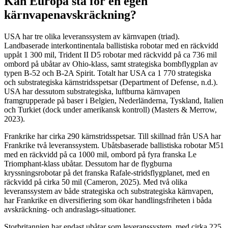
Kan Europa stå för en egen
kärnvapenavskräckning?
USA har tre olika leveranssystem av kärnvapen (triad).
Landbaserade interkontinentala ballistiska robotar med en räckvidd
uppåt 1 300 mil, Trident II D5 robotar med räckvidd på ca 736 mil
ombord på ubåtar av Ohio-klass, samt strategiska bombflygplan av
typen B-52 och B-2A Spirit. Totalt har USA ca 1 770 strategiska
och substrategiska kärnstridsspetsar (Department of Defense, n.d.).
USA har dessutom substrategiska, luftburna kärnvapen
framgrupperade på baser i Belgien, Nederländerna, Tyskland, Italien
och Turkiet (dock under amerikansk kontroll) (Masters & Merrow,
2023).
Frankrike har cirka 290 kärnstridsspetsar. Till skillnad från USA har
Frankrike två leveranssystem. Ubåtsbaserade ballistiska robotar M51
med en räckvidd på ca 1000 mil, ombord på fyra franska Le
Triomphant-klass ubåtar. Dessutom har de flygburna
kryssningsrobotar på det franska Rafale-stridsflygplanet, med en
räckvidd på cirka 50 mil (Cameron, 2025). Med två olika
leveranssystem av både strategiska och substrategiska kärnvapen,
har Frankrike en diversifiering som ökar handlingsfriheten i båda
avskräckning- och andraslags-situationer.
Storbritannien har endast ubåtar som leveranssystem, med cirka 225