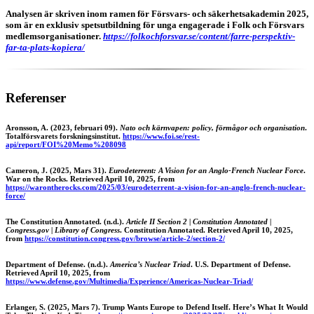
Analysen är skriven inom ramen för Försvars- och säkerhetsakademin 2025,
som är en exklusiv spetsutbildning för unga engagerade i Folk och Försvars
medlemsorganisationer.
https://folkochforsvar.se/content/farre-perspektiv-
far-ta-plats-kopiera/
Referenser
Aronsson, A. (2023, februari 09).
Nato och kärnvapen: policy, förmågor och organisation
.
Totalförsvarets forskningsinstitut.
https://www.foi.se/rest-
api/report/FOI%20Memo%208098
Cameron, J. (2025, Mars 31).
Eurodeterrent: A Vision for an Anglo-French Nuclear Force
.
War on the Rocks. Retrieved April 10, 2025, from
https://warontherocks.com/2025/03/eurodeterrent-a-vision-for-an-anglo-french-nuclear-
force/
The Constitution Annotated. (n.d.).
Article II Section 2 | Constitution Annotated |
Congress.gov | Library of Congress
. Constitution Annotated. Retrieved April 10, 2025,
from
https://constitution.congress.gov/browse/article-2/section-2/
Department of Defense. (n.d.).
America’s Nuclear Triad
. U.S. Department of Defense.
Retrieved April 10, 2025, from
https://www.defense.gov/Multimedia/Experience/Americas-Nuclear-Triad/
Erlanger, S. (2025, Mars 7). Trump Wants Europe to Defend Itself. Here’s What It Would