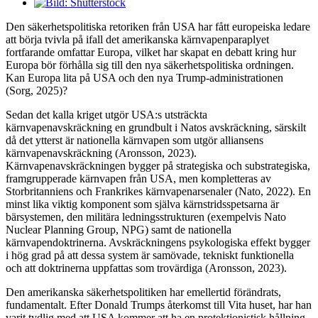
Visa
större
Den säkerhetspolitiska retoriken från USA har fått europeiska ledare
bild
att börja tvivla på ifall det amerikanska kärnvapenparaplyet
fortfarande omfattar Europa, vilket har skapat en debatt kring hur
Europa bör förhålla sig till den nya säkerhetspolitiska ordningen.
Kan Europa lita på USA och den nya Trump-administrationen
(Sorg, 2025)?
Sedan det kalla kriget utgör USA:s utsträckta
kärnvapenavskräckning en grundbult i Natos avskräckning, särskilt
då det ytterst är nationella kärnvapen som utgör alliansens
kärnvapenavskräckning (Aronsson, 2023).
Kärnvapenavskräckningen bygger på strategiska och substrategiska,
framgrupperade kärnvapen från USA, men kompletteras av
Storbritanniens och Frankrikes kärnvapenarsenaler (Nato, 2022). En
minst lika viktig komponent som själva kärnstridsspetsarna är
bärsystemen, den militära ledningsstrukturen (exempelvis Nato
Nuclear Planning Group, NPG) samt de nationella
kärnvapendoktrinerna. Avskräckningens psykologiska effekt bygger
i hög grad på att dessa system är samövade, tekniskt funktionella
och att doktrinerna uppfattas som trovärdiga (Aronsson, 2023).
Den amerikanska säkerhetspolitiken har emellertid förändrats,
fundamentalt. Efter Donald Trumps återkomst till Vita huset, har han
varit tydlig med att USA kommer att ha en protektionistisk hållning