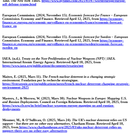
Take.
The New York Times
.
https://www.nytimes.com/2025/03/07/world/europe/europe-
self-defense-trump.html
European Commission. (2024, November 15).
Economic forecast for France – European
Commission
. Economy and Finance. Retrieved April 12, 2025, from
https://economy-
finance.ec.europa.eu/economic-surveillance-eu-economies/france/economic-forecast-
france_en
European Commission. (2024, November 15).
Economic forecast for Sweden – European
Commission
. Economy and Finance. Retrieved April 12, 2025, from
https://economy-
finance.ec.europa.eu/economic-surveillance-eu-economies/sweden/economic-forecast-
sweden_en
IAEA. (n.d.).
Treaty on the Non-Proliferation of Nuclear Weapons (NPT) | IAEA
.
International Atomic Energy Agency. Retrieved April 10, 2025, from
https://www.iaea.org/publications/documents/treaties/npt
Maitre, E. (2025, Mars 11).
The French nuclear deterrent in a changing strategic
environment
. Fondation por la recherche strategique.
https://frstrategie.org/en/publications/notes/french-nuclear-deterrent-changing-strategic-
environment-2025
Masters, J., & Merrow, W. (2023, Mars 30).
Nuclear Weapons in Europe: Mapping U.S.
and Russian Deployments
. Council on Foreign Relations. Retrieved April 10, 2025, from
https://www.cfr.org/in-brief/nuclear-weapons-europe-mapping-us-and-russian-
deployments
Messmer, M., & O’Sullivan, O. (2025, Mars 24).
The UK’s nuclear deterrent relies on US
support – but there are no other easy alternatives
. Chatham House. Retrieved April 10,
2025, from
https://www.chathamhouse.org/2025/03/uks-nuclear-deterrent-relies-us-
support-there-are-no-other-easy-alternatives