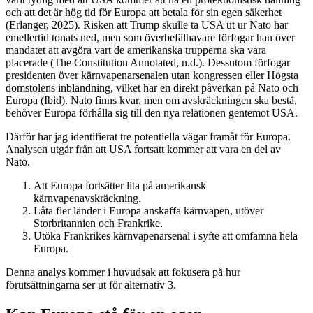
och att det är hög tid för Europa att betala för sin egen säkerhet
(Erlanger, 2025). Risken att Trump skulle ta USA ut ur Nato har
emellertid tonats ned, men som överbefälhavare förfogar han över
mandatet att avgöra vart de amerikanska trupperna ska vara
placerade (The Constitution Annotated, n.d.). Dessutom förfogar
presidenten över kärnvapenarsenalen utan kongressen eller Högsta
domstolens inblandning, vilket har en direkt påverkan på Nato och
Europa (Ibid). Nato finns kvar, men om avskräckningen ska bestå,
behöver Europa förhålla sig till den nya relationen gentemot USA.
Därför har jag identifierat tre potentiella vägar framåt för Europa.
Analysen utgår från att USA fortsatt kommer att vara en del av
Nato.
Att Europa fortsätter lita på amerikansk
kärnvapenavskräckning.
Låta fler länder i Europa anskaffa kärnvapen, utöver
Storbritannien och Frankrike.
Utöka Frankrikes kärnvapenarsenal i syfte att omfamna hela
Europa.
Denna analys kommer i huvudsak att fokusera på hur
förutsättningarna ser ut för alternativ 3.