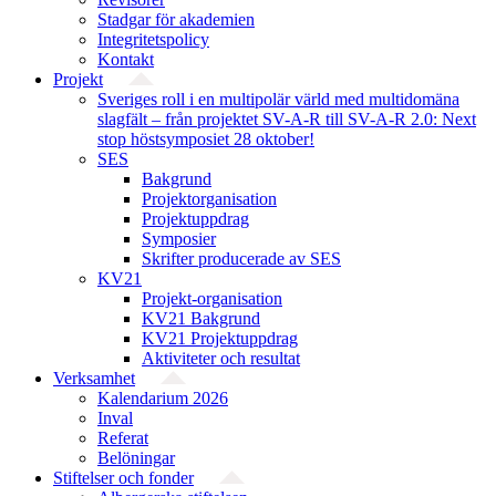
Stadgar för akademien
Integritetspolicy
Kontakt
Projekt
Sveriges roll i en multipolär värld med multidomäna
slagfält – från projektet SV-A-R till SV-A-R 2.0: Next
stop höstsymposiet 28 oktober!
SES
Bakgrund
Projekt­organisation
Projektuppdrag
Symposier
Skrifter producerade av SES
KV21
Projekt-organisation
KV21 Bakgrund
KV21 Projektuppdrag
Aktiviteter och resultat
Verksamhet
Kalendarium 2026
Inval
Referat
Belöningar
Stiftelser och fonder