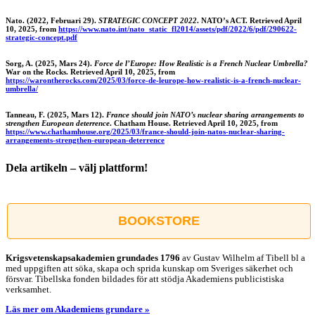
Nato. (2022, Februari 29).
STRATEGIC CONCEPT 2022
. NATO’s ACT. Retrieved April
10, 2025, from
https://www.nato.int/nato_static_fl2014/assets/pdf/2022/6/pdf/290622-
strategic-concept.pdf
Sorg, A. (2025, Mars 24).
Force de l’Europe: How Realistic is a French Nuclear Umbrella?
War on the Rocks. Retrieved April 10, 2025, from
https://warontherocks.com/2025/03/force-de-leurope-how-realistic-is-a-french-nuclear-
umbrella/
Tanneau, F. (2025, Mars 12).
France should join NATO’s nuclear sharing arrangements to
strengthen European deterrence
. Chatham House. Retrieved April 10, 2025, from
https://www.chathamhouse.org/2025/03/france-should-join-natos-nuclear-sharing-
arrangements-strengthen-european-deterrence
Dela artikeln – välj plattform!
Facebook
X
Reddit
LinkedIn
WhatsApp
Tumblr
Pinterest
Vk
E-
post
BOOKSTORE
Krigsvetenskap­sakademien grundades 1796
av Gustav Wilhelm af Tibell bl a
med uppgiften att söka, skapa och sprida kunskap om Sveriges säkerhet och
försvar. Tibellska fonden bildades för att stödja Akademiens publicistiska
verksamhet.
Läs mer om Akademiens grundare »