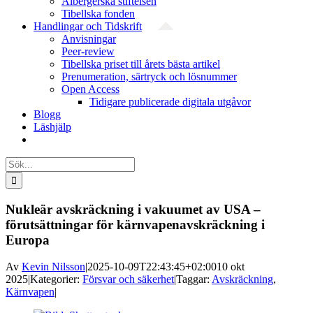
Albergerska stiftelsen
Tibellska fonden
Handlingar och Tidskrift
Anvisningar
Peer-review
Tibellska priset till årets bästa artikel
Prenumeration, särtryck och lösnummer
Open Access
Tidigare publicerade digitala utgåvor
Blogg
Läshjälp
Sök
efter:
Nukleär avskräckning i vakuumet av USA –
förutsättningar för kärnvapenavskräckning i
Europa
Av
Kevin Nilsson
|
2025-10-09T22:43:45+02:00
10 okt
2025
|
Kategorier:
Försvar och säkerhet
|
Taggar:
Avskräckning
,
Kärnvapen
|