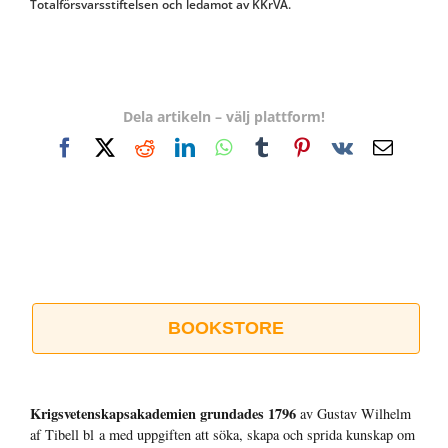
Totalförsvarsstiftelsen och ledamot av KKrVA.
Dela artikeln – välj plattform!
Facebook
X
Reddit
LinkedIn
WhatsApp
Tumblr
Pinterest
Vk
E-
post
BOOKSTORE
Krigsvetenskap­sakademien grundades 1796
av Gustav Wilhelm
af Tibell bl a med uppgiften att söka, skapa och sprida kunskap om