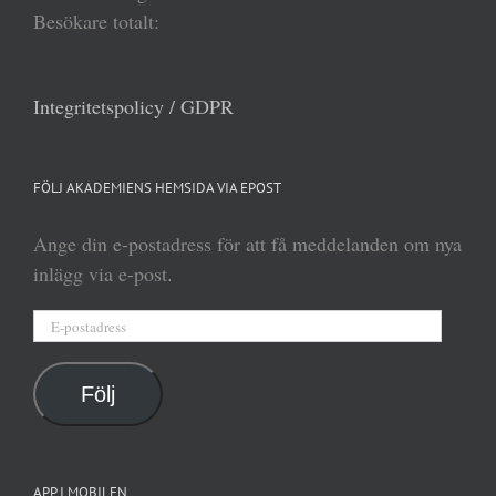
Besökare totalt:
Integritetspolicy / GDPR
FÖLJ AKADEMIENS HEMSIDA VIA EPOST
Ange din e-postadress för att få meddelanden om nya
inlägg via e-post.
E-
postadress
Följ
APP I MOBILEN