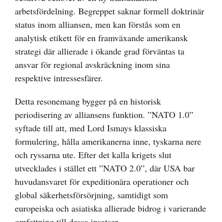
arbetsfördelning. Begreppet saknar formell doktrinär
status inom alliansen, men kan förstås som en
analytisk etikett för en framväxande amerikansk
strategi där allierade i ökande grad förväntas ta
ansvar för regional avskräckning inom sina
respektive intressesfärer.
Detta resonemang bygger på en historisk
periodisering av alliansens funktion. ”NATO 1.0”
syftade till att, med Lord Ismays klassiska
formulering, hålla amerikanerna inne, tyskarna nere
och ryssarna ute. Efter det kalla krigets slut
utvecklades i stället ett ”NATO 2.0”, där USA bar
huvudansvaret för expeditionära operationer och
global säkerhetsförsörjning, samtidigt som
europeiska och asiatiska allierade bidrog i varierande
omfattning till dessa insatser.