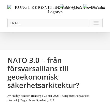
Fortsätt
Svenska
English
till
innehållet
Gå till…
NATO 3.0 – från
försvarsallians till
geoekonomisk
säkerhetsarkitektur?
Av
Freddy Jönsson Hanberg
|
25 mar 2026
|
Kategorier:
Försvar och
säkerhet
|
Taggar:
Nato
,
Ryssland
,
USA