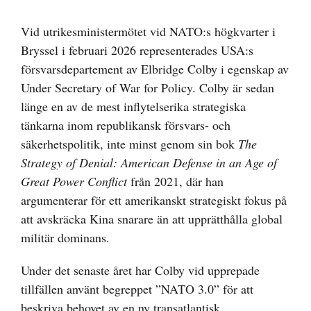
Visa
större
Vid utrikesministermötet vid NATO:s högkvarter i
bild
Bryssel i februari 2026 representerades USA:s
försvarsdepartement av Elbridge Colby i egenskap av
Under Secretary of War for Policy. Colby är sedan
länge en av de mest inflytelserika strategiska
tänkarna inom republikansk försvars- och
säkerhetspolitik, inte minst genom sin bok
The
Strategy of Denial: American Defense in an Age of
Great Power Conflict
från 2021, där han
argumenterar för ett amerikanskt strategiskt fokus på
att avskräcka Kina snarare än att upprätthålla global
militär dominans.
Under det senaste året har Colby vid upprepade
tillfällen använt begreppet ”NATO 3.0” för att
beskriva behovet av en ny transatlantisk