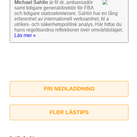
Michael Sahlin
är fil dr, ambassadör
samt tidigare general­direktör för FBA
och tidigare stats­sekre­terare. Sahlin har en lång
erfarenhet av inter­nationell verk­samhet, bl a
utrikes- och säkerhets­politisk analys. Här hittar du
hans regel­bundna reflek­tioner över omvärlds­läget.
Läs mer »
FRI NEDLADDNING
FLER LÄSTIPS