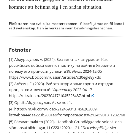
kommer att befinna sig i en sådan situation.
Författaren har två olika masterexamen i filosofi, jämte en fil kand i
rättsvetenskap. Han är verksam inom bevakningsbranschen.
Fotnoter
[1]
Абдурасулов, A. (2024). Без «мясных штурмов». Как
российские войска меняют тактику на войне в Украине и
почему это приносит успехи.
BBC News
. 2024-12-05
https://www.bbc.com/russian/articles/cd0egle8ykdo
[2]
Алёхин, Г. (2023). Работа штурмовых групп и отрядов –
процесс комплексный.
Украина
.
ру
2023-04-17
https://ukraina.ru/20230417/1045326487.html
[3]
Op cit, Абдурасулов, A., se not 1.
[4]
https://m.vk.com/video-212459013_456263009?
list=4bba44daa223b2801e&from=post&post=-212459013_1232760
[5]
Försvarsmakten (2020). Handbok Grundläggande soldat- och
sjömansutbildningar, H GSSU 2020. s. 21. ”
Den värnpliktige ska