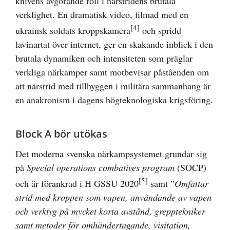
knivens avgörande roll i närstridens brutala
verklighet. En dramatisk video, filmad med en
[4]
ukrainsk soldats kroppskamera
och spridd
lavinartat över internet, ger en skakande inblick i den
brutala dynamiken och intensiteten som präglar
verkliga närkamper samt motbevisar påståenden om
att närstrid med tillhyggen i militära sammanhang är
en anakronism i dagens högteknologiska krigsföring.
Block A bör utökas
Det moderna svenska närkampsystemet grundar sig
på
Special operations combatives program
(SOCP)
[5]
och är förankrad i H GSSU 2020
samt ”
Omfattar
strid med kroppen som vapen, användande av vapen
och verktyg på mycket korta avstånd, grepptekniker
samt metoder för omhändertagande, visitation,