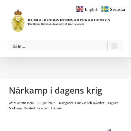
Fortsätt
Svenska
English
till
innehållet
Gå till…
Närkamp i dagens krig
Av
Vladimir Iserell
|
20 jan 2025
|
Kategorier:
Försvar och säkerhet
|
Taggar:
Närkamp
,
Närstrid
,
Ryssland
,
Ukraina
Visa