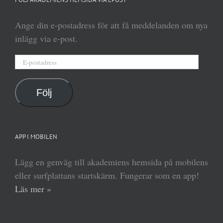
Ange din e-postadress för att få meddelanden om nya
inlägg via e-post.
E-
postadress
Följ
APP I MOBILEN
Lägg en genväg till akademiens hemsida på mobilens
eller surfplattans startskärm. Fungerar som en app!
Läs mer »