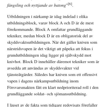
[6]
fängsling och nyttjande av batong
”
.
Utbildningen i närkamp är idag indelad i olika
utbildningsblock, varav block A och D är de mest
förekommande. Block A omfattar grundläggande
tekniker, medan block D är en obligatorisk del av
skyddsvaktsutbildningen. När det gäller kniven som
närstridsvapen är det viktigt att påpeka att fokus i
grundutbildningen idag ligger på självskydd mot
knivhot. Block D innehåller däremot tekniker som är
avsedda att användas av skyddsvakter vid
tjänsteåtgärder. Således har kniven som ett offensivt
vapen i dagens närkampsutbildning inom
Försvarsmakten fått en klart nedprioriterad roll i den
grundläggande soldat- och sjömansutbildning.
I ljuset av de fakta som tidigare redovisats förefaller