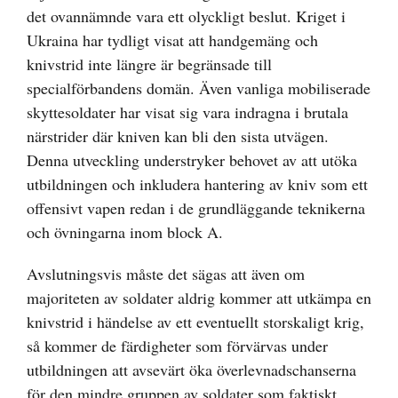
det ovannämnde vara ett olyckligt beslut. Kriget i
Ukraina har tydligt visat att handgemäng och
knivstrid inte längre är begränsade till
specialförbandens domän. Även vanliga mobiliserade
skyttesoldater har visat sig vara indragna i brutala
närstrider där kniven kan bli den sista utvägen.
Denna utveckling understryker behovet av att utöka
utbildningen och inkludera hantering av kniv som ett
offensivt vapen redan i de grundläggande teknikerna
och övningarna inom block A.
Avslutningsvis måste det sägas att även om
majoriteten av soldater aldrig kommer att utkämpa en
knivstrid i händelse av ett eventuellt storskaligt krig,
så kommer de färdigheter som förvärvas under
utbildningen att avsevärt öka överlevnadschanserna
för den mindre gruppen av soldater som faktiskt