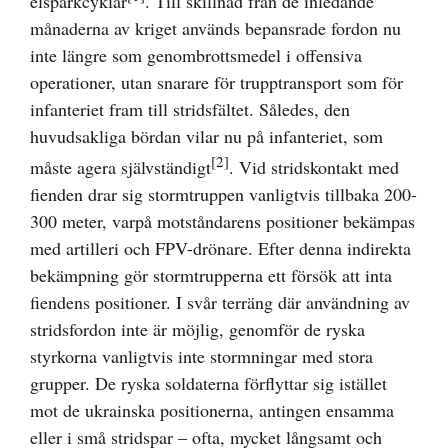
elsparkcyklar
. Till skillnad från de inledande
månaderna av kriget används bepansrade fordon nu
inte längre som genombrottsmedel i offensiva
operationer, utan snarare för trupptransport som för
infanteriet fram till stridsfältet. Således, den
huvudsakliga bördan vilar nu på infanteriet, som
[2]
måste agera självständigt
. Vid stridskontakt med
fienden drar sig stormtruppen vanligtvis tillbaka 200-
300 meter, varpå motståndarens positioner bekämpas
med artilleri och FPV-drönare. Efter denna indirekta
bekämpning gör stormtrupperna ett försök att inta
fiendens positioner. I svår terräng där användning av
stridsfordon inte är möjlig, genomför de ryska
styrkorna vanligtvis inte stormningar med stora
grupper. De ryska soldaterna förflyttar sig istället
mot de ukrainska positionerna, antingen ensamma
eller i små stridspar – ofta, mycket långsamt och