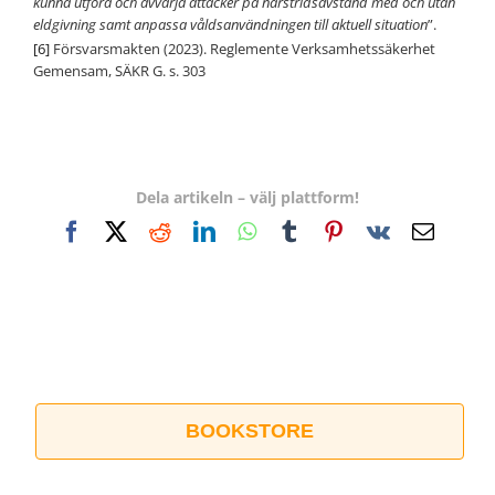
kunna utföra och avvärja attacker på närstridsavstånd med och utan
eldgivning samt anpassa våldsanvändningen till aktuell situation
”.
[6]
Försvarsmakten (2023). Reglemente Verksamhetssäkerhet
Gemensam, SÄKR G. s. 303
Dela artikeln – välj plattform!
Facebook
X
Reddit
LinkedIn
WhatsApp
Tumblr
Pinterest
Vk
E-
post
BOOKSTORE