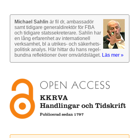
Michael Sahlin
är fil dr, ambassadör
samt tidigare general­direktör för FBA
och tidigare stats­sekre­terare. Sahlin har
en lång erfarenhet av inter­nationell
verk­samhet, bl a utrikes- och säkerhets­
politisk analys. Här hittar du hans regel­
bundna reflek­tioner över omvärlds­läget.
Läs mer »