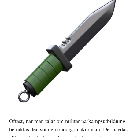
större
bild
Oftast, när man talar om militär närkampsutbildning,
betraktas den som en onödig anakronism. Det hävdas