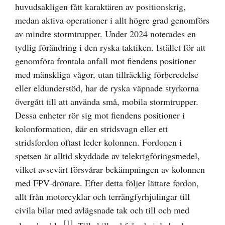
huvudsakligen fått karaktären av positionskrig,
medan aktiva operationer i allt högre grad genomförs
av mindre stormtrupper. Under 2024 noterades en
tydlig förändring i den ryska taktiken. Istället för att
genomföra frontala anfall mot fiendens positioner
med mänskliga vågor, utan tillräcklig förberedelse
eller eldunderstöd, har de ryska väpnade styrkorna
övergått till att använda små, mobila stormtrupper.
Dessa enheter rör sig mot fiendens positioner i
kolonformation, där en stridsvagn eller ett
stridsfordon oftast leder kolonnen. Fordonen i
spetsen är alltid skyddade av telekrigföringsmedel,
vilket avsevärt försvårar bekämpningen av kolonnen
med FPV-drönare. Efter detta följer lättare fordon,
allt från motorcyklar och terrängfyrhjulingar till
civila bilar med avlägsnade tak och till och med
[1]