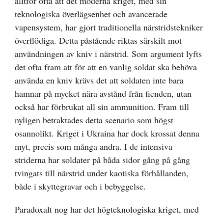
alltför ofta att det moderna kriget, med sin
teknologiska överlägsenhet och avancerade
vapensystem, har gjort traditionella närstridstekniker
överflödiga. Detta påstående riktas särskilt mot
användningen av kniv i närstrid. Som argument lyfts
det ofta fram att för att en vanlig soldat ska behöva
använda en kniv krävs det att soldaten inte bara
hamnar på mycket nära avstånd från fienden, utan
också har förbrukat all sin ammunition. Fram till
nyligen betraktades detta scenario som högst
osannolikt. Kriget i Ukraina har dock krossat denna
myt, precis som många andra. I de intensiva
striderna har soldater på båda sidor gång på gång
tvingats till närstrid under kaotiska förhållanden,
både i skyttegravar och i bebyggelse.
Paradoxalt nog har det högteknologiska kriget, med