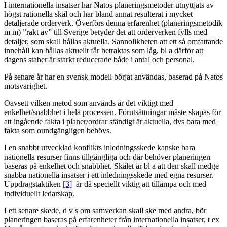
I internationella insatser har Natos planeringsmetoder utnyttjats av
högst rationella skäl och har bland annat resulterat i mycket
detaljerade orderverk. Överförs denna erfarenhet (planeringsmetodik
m m) ”rakt av” till Sverige betyder det att orderverken fylls med
detaljer, som skall hållas aktuella. Sannolikheten att ett så omfattande
innehåll kan hållas aktuellt får betraktas som låg, bl a därför att
dagens staber är starkt reducerade både i antal och personal.
På senare år har en svensk modell börjat användas, baserad på Natos
motsvarighet.
Oavsett vilken metod som används är det viktigt med
enkelhet/snabbhet i hela processen. Förutsättningar måste skapas för
att ingående fakta i planer/ordrar ständigt är aktuella, dvs bara med
fakta som oundgängligen behövs.
I en snabbt utvecklad konflikts inledningsskede kanske bara
nationella resurser finns tillgängliga och där behöver planeringen
baseras på enkelhet och snabbhet. Skälet är bl a att den skall medge
snabba nationella insatser i ett inledningsskede med egna resurser.
Uppdragstaktiken
[3]
är då speciellt viktig att tillämpa och med
individuellt ledarskap.
I ett senare skede, d v s om samverkan skall ske med andra, bör
planeringen baseras på erfarenheter från internationella insatser, t ex