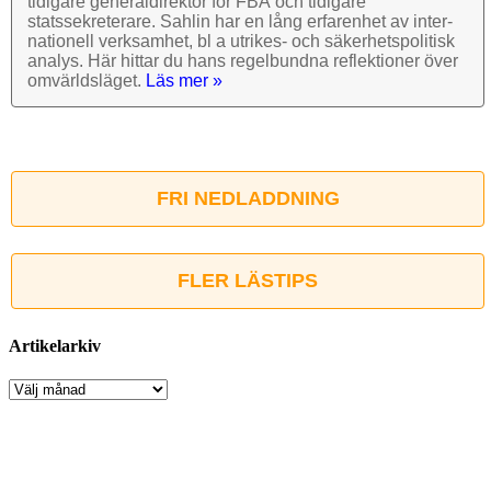
tidigare general­direktör för FBA och tidigare
stats­sekre­terare. Sahlin har en lång erfarenhet av inter­
nationell verk­samhet, bl a utrikes- och säkerhets­politisk
analys. Här hittar du hans regel­bundna reflek­tioner över
omvärlds­läget.
Läs mer »
FRI NEDLADDNING
FLER LÄSTIPS
Artikelarkiv
Artikelarkiv