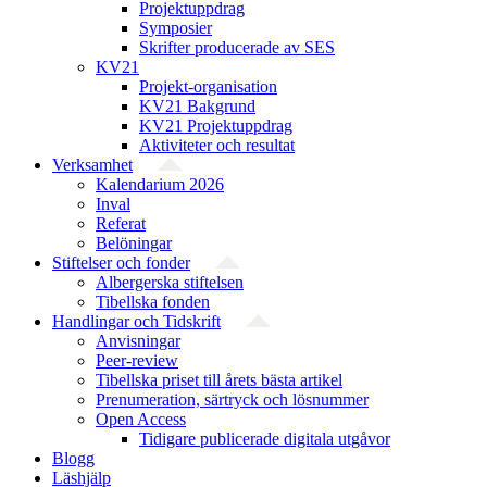
Projektuppdrag
Symposier
Skrifter producerade av SES
KV21
Projekt-organisation
KV21 Bakgrund
KV21 Projektuppdrag
Aktiviteter och resultat
Verksamhet
Kalendarium 2026
Inval
Referat
Belöningar
Stiftelser och fonder
Albergerska stiftelsen
Tibellska fonden
Handlingar och Tidskrift
Anvisningar
Peer-review
Tibellska priset till årets bästa artikel
Prenumeration, särtryck och lösnummer
Open Access
Tidigare publicerade digitala utgåvor
Blogg
Läshjälp