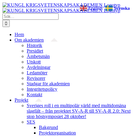
Fortsätt
English
Svenska
till
innehållet
Sök
efter:
Hem
Om akademien
Historik
Presidiet
Ämbetsmän
Utskott
Avdelningar
Ledamöter
Revisorer
Stadgar för akademien
Integritetspolicy
Kontakt
Projekt
Sveriges roll i en multipolär värld med multidomäna
slagfält – från projektet SV-A-R till SV-A-R 2.0: Next
stop höstsymposiet 28 oktober!
SES
Bakgrund
Projekt­organisation