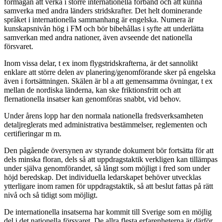
förmågan att verka i större internationella förband och att kunna
samverka med andra länders stridskrafter. Det helt dominerande
språket i internationella sammanhang är engelska. Numera är
kunskapsnivån hög i FM och bör bibehållas i syfte att underlätta
samverkan med andra nationer, även avseende det nationella
försvaret.
Inom vissa delar, t ex inom flygstridskrafterna, är det sannolikt
enklare att större delen av planering/genomförande sker på engelska
även i fortsättningen. Skälen är bl a att gemensamma övningar, t ex
mellan de nordiska länderna, kan ske friktionsfritt och att
flernationella insatser kan genomföras snabbt, vid behov.
Under årens lopp har den normala nationella fredsverksamheten
detaljreglerats med administrativa bestämmelser, reglementen och
certifieringar m m.
Den pågående översynen av styrande dokument bör fortsätta för att
dels minska floran, dels så att uppdragstaktik verkligen kan tillämpas
under själva genomförandet, så långt som möjligt i fred som under
höjd beredskap. Det individuella ledarskapet behöver utvecklas
ytterligare inom ramen för uppdragstaktik, så att beslut fattas på rätt
nivå och så tidigt som möjligt.
De internationella insatserna har kommit till Sverige som en möjlig
del i det nationella försvaret. De allra flesta erfarenheterna är därför