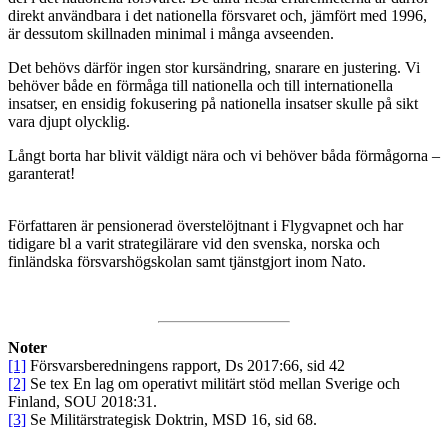
direkt användbara i det nationella försvaret och, jämfört med 1996,
är dessutom skillnaden minimal i många avseenden.
Det behövs därför ingen stor kursändring, snarare en justering. Vi
behöver både en förmåga till nationella och till internationella
insatser, en ensidig fokusering på nationella insatser skulle på sikt
vara djupt olycklig.
Långt borta har blivit väldigt nära och vi behöver båda förmågorna –
garanterat!
Författaren är pensionerad överstelöjtnant i Flygvapnet och har
tidigare bl a varit strategilärare vid den svenska, norska och
finländska försvarshögskolan samt tjänstgjort inom Nato.
Noter
[1]
Försvarsberedningens rapport, Ds 2017:66, sid 42
[2]
Se tex En lag om operativt militärt stöd mellan Sverige och
Finland, SOU 2018:31.
[3]
Se Militärstrategisk Doktrin, MSD 16, sid 68.