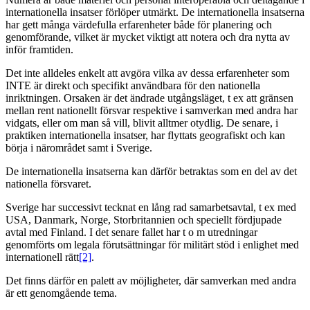
internationella insatser förlöper utmärkt. De internationella insatserna
har gett många värdefulla erfarenheter både för planering och
genomförande, vilket är mycket viktigt att notera och dra nytta av
inför framtiden.
Det inte alldeles enkelt att avgöra vilka av dessa erfarenheter som
INTE är direkt och specifikt användbara för den nationella
inriktningen. Orsaken är det ändrade utgångsläget, t ex att gränsen
mellan rent nationellt försvar respektive i samverkan med andra har
vidgats, eller om man så vill, blivit alltmer otydlig. De senare, i
praktiken internationella insatser, har flyttats geografiskt och kan
börja i närområdet samt i Sverige.
De internationella insatserna kan därför betraktas som en del av det
nationella försvaret.
Sverige har successivt tecknat en lång rad samarbetsavtal, t ex med
USA, Danmark, Norge, Storbritannien och speciellt fördjupade
avtal med Finland. I det senare fallet har t o m utredningar
genomförts om legala förutsättningar för militärt stöd i enlighet med
internationell rätt
[2]
.
Det finns därför en palett av möjligheter, där samverkan med andra
är ett genomgående tema.