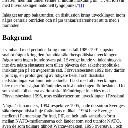
insatser, men har under senare år ändrat inriktning till ”… ett försvar
med huvudsakligen nationell tyngdpunkt.”
[1]
Inlägget tar upp bakgrunden, en diskussion kring utvecklingen inom
några centrala områden och några tankar/erfarenheter att ta med i
framtiden.
Bakgrund
I samband med perioden kring murens fall 1989-1991 uppstod
snabbt frågor kring den framtida säkerhetspolitiska utvecklingen,
frågor som ingen kunde svara på. I Sverige kunde vi inledningsvis
inte dra några slutsatser som tilläts påverka den säkerhetspolitiska
inriktningen på ett avgörande sätt. Försvarsbeslutet 1992 blev därför,
i princip, en prolongering av tidigare beslut och drastiska
nedskärningar var ännu inte aktuella. I takt med att utvecklingen
blev mer förutsägbar förändrades också underlagen för besluten. Det
som skulle bli en era av drastiska förändringar inleddes med
Försvarsbeslutet 1996, trots osäkerheter om utvecklingen i Ryssland.
Några år innan dess, 1994 respektive 1995, hade dessutom Sveriges
säkerhetspolitiska linje förändrats radikalt. 1994 blev Sverige
medlem i Partnerskap för fred, PfP, en helt unik samarbetsform
mellan NATO-medlemmarna och länder som stod utanför NATO,
även de som tidigare tillhört Warzawapakten. 1995 övergavs, i och