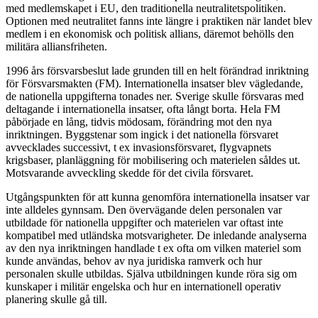
med medlemskapet i EU, den traditionella neutralitetspolitiken.
Optionen med neutralitet fanns inte längre i praktiken när landet blev
medlem i en ekonomisk och politisk allians, däremot behölls den
militära alliansfriheten.
1996 års försvarsbeslut lade grunden till en helt förändrad inriktning
för Försvarsmakten (FM). Internationella insatser blev vägledande,
de nationella uppgifterna tonades ner. Sverige skulle försvaras med
deltagande i internationella insatser, ofta långt borta. Hela FM
påbörjade en lång, tidvis mödosam, förändring mot den nya
inriktningen. Byggstenar som ingick i det nationella försvaret
avvecklades successivt, t ex invasionsförsvaret, flygvapnets
krigsbaser, planläggning för mobilisering och materielen såldes ut.
Motsvarande avveckling skedde för det civila försvaret.
Utgångspunkten för att kunna genomföra internationella insatser var
inte alldeles gynnsam. Den övervägande delen personalen var
utbildade för nationella uppgifter och materielen var oftast inte
kompatibel med utländska motsvarigheter. De inledande analyserna
av den nya inriktningen handlade t ex ofta om vilken materiel som
kunde användas, behov av nya juridiska ramverk och hur
personalen skulle utbildas. Själva utbildningen kunde röra sig om
kunskaper i militär engelska och hur en internationell operativ
planering skulle gå till.