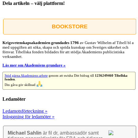
Dela artikeln – välj plattform!
Facebook
X
Reddit
LinkedIn
WhatsApp
Tumblr
Pinterest
Vk
E-
post
BOOKSTORE
Krigsvetenskap­sakademien grundades 1796
av Gustav Wilhelm af Tibell bl a
med uppgiften att söka, skapa och sprida kunskap om Sveriges säkerhet och
försvar. Tibellska fonden bildades för att stödja Akademiens publicistiska
verksamhet.
Läs mer om Akademiens grundare »
Stöd gärna Akademiens arbete
genom att swisha Ditt bidrag till
1236249460 Tibellska
fonden
.
Din gåva gör skillnad
Ledamöter
Ledamotsförteckning »
Inloggning för ledamöter »
Michael Sahlin
är fil dr, ambassadör samt