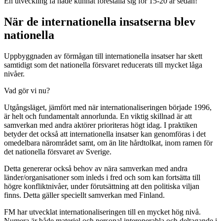
En utveckling få hade kunnat föreställa sig för 15-20 år sedan!
När de internationella insatserna blev
nationella
Uppbyggnaden av förmågan till internationella insatser har skett
samtidigt som det nationella försvaret reducerats till mycket låga
nivåer.
Vad gör vi nu?
Utgångsläget, jämfört med när internationaliseringen började 1996,
är helt och fundamentalt annorlunda. En viktig skillnad är att
samverkan med andra aktörer prioriteras högt idag. I praktiken
betyder det också att internationella insatser kan genomföras i det
omedelbara närområdet samt, om än lite hårdtolkat, inom ramen för
det nationella försvaret av Sverige.
Detta genererar också behov av nära samverkan med andra
länder/organisationer som inleds i fred och som kan fortsätta till
högre konfliktnivåer, under förutsättning att den politiska viljan
finns. Detta gäller speciellt samverkan med Finland.
FM har utvecklat internationaliseringen till en mycket hög nivå.
Numera är både materiel och personal interoperabla och deltagande i