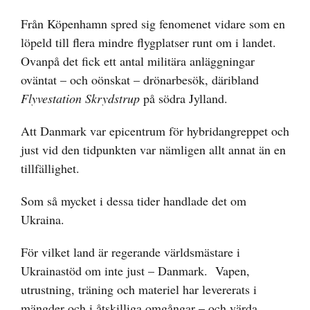
Från Köpenhamn spred sig fenomenet vidare som en
löpeld till flera mindre flygplatser runt om i landet.
Ovanpå det fick ett antal militära anläggningar
oväntat – och oönskat – drönarbesök, däribland
Flyvestation Skrydstrup
på södra Jylland.
Att Danmark var epicentrum för hybridangreppet och
just vid den tidpunkten var nämligen allt annat än en
tillfällighet.
Som så mycket i dessa tider handlade det om
Ukraina.
För vilket land är regerande världsmästare i
Ukrainastöd om inte just – Danmark. Vapen,
utrustning, träning och materiel har levererats i
mängder och i åtskilliga omgångar – och värda