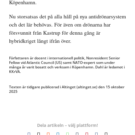
Köpenhamn.
Nu storsatsas det på alla håll på nya antidrönarsystem
och det lär behövas. För även om drönarna har
försvunnit från Kastrup för denna gång är
hybridkriget långt ifrån över.
Författaren är docent i internationell politik, Nonresident Senior
Fellow vid Atlantic Council (US) samt NATO-expert som under
många år varit bosatt och verksam i Köpenhamn. Dahl är ledamot i
KKrVA.
Texten är tidigare publicerad i Altinget (altinget.se) den 15 oktober
2025
Dela artikeln – välj plattform!
Facebook
X
Reddit
LinkedIn
WhatsApp
Tumblr
Pinterest
Vk
E-