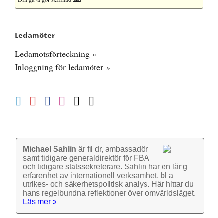
Ledamöter
Ledamotsförteckning »
Inloggning för ledamöter »
Michael Sahlin
är fil dr, ambassadör
samt tidigare general­direktör för FBA
och tidigare stats­sekre­terare. Sahlin har en lång
erfarenhet av inter­nationell verk­samhet, bl a
utrikes- och säkerhets­politisk analys. Här hittar du
hans regel­bundna reflek­tioner över omvärlds­läget.
Läs mer »