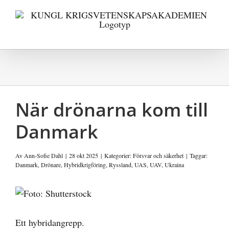
Fortsätt
till
innehållet
När drönarna kom till
Danmark
Av
Ann-Sofie Dahl
|
28 okt 2025
|
Kategorier:
Försvar och säkerhet
|
Taggar:
Danmark
,
Drönare
,
Hybridkrigföring
,
Ryssland
,
UAS
,
UAV
,
Ukraina
Visa
större
bild
Ett hybridangrepp.