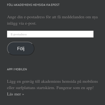
FÖLJ AKADEMIENS HEMSIDA VIA EPOST
Ange din e-postadress för att få meddelanden om nya
inlägg via e-post.
E-
postadress
Följ
APP I MOBILEN
Lägg en genväg till akademiens hemsida på mobilens
eller surfplattans startskärm. Fungerar som en app!
Läs mer »