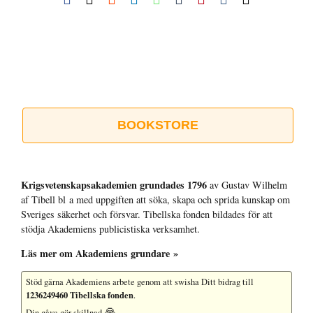
post
BOOKSTORE
Krigsvetenskap­sakademien grundades 1796
av Gustav Wilhelm
af Tibell bl a med uppgiften att söka, skapa och sprida kunskap om
Sveriges säkerhet och försvar. Tibellska fonden bildades för att
stödja Akademiens publicistiska verksamhet.
Läs mer om Akademiens grundare »
Stöd gärna Akademiens arbete
genom att swisha Ditt bidrag till
1236249460 Tibellska fonden
.
🙏
Din gåva gör skillnad