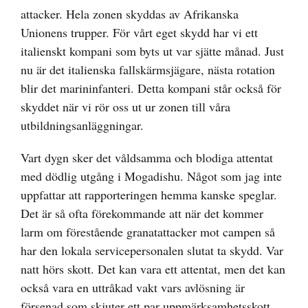
attacker. Hela zonen skyddas av Afrikanska
Unionens trupper. För vårt eget skydd har vi ett
italienskt kompani som byts ut var sjätte månad. Just
nu är det italienska fallskärmsjägare, nästa rotation
blir det marininfanteri. Detta kompani står också för
skyddet när vi rör oss ut ur zonen till våra
utbildningsanläggningar.
Vart dygn sker det våldsamma och blodiga attentat
med dödlig utgång i Mogadishu. Något som jag inte
uppfattar att rapporteringen hemma kanske speglar.
Det är så ofta förekommande att när det kommer
larm om förestående granatattacker mot campen så
har den lokala servicepersonalen slutat ta skydd. Var
natt hörs skott. Det kan vara ett attentat, men det kan
också vara en uttråkad vakt vars avlösning är
försenad som skjuter ett par uppmärksamhetsskott.