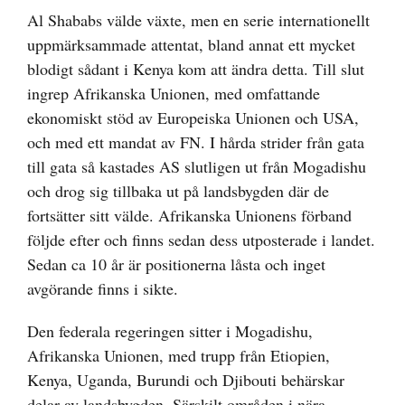
Al Shababs välde växte, men en serie internationellt
uppmärksammade attentat, bland annat ett mycket
blodigt sådant i Kenya kom att ändra detta. Till slut
ingrep Afrikanska Unionen, med omfattande
ekonomiskt stöd av Europeiska Unionen och USA,
och med ett mandat av FN. I hårda strider från gata
till gata så kastades AS slutligen ut från Mogadishu
och drog sig tillbaka ut på landsbygden där de
fortsätter sitt välde. Afrikanska Unionens förband
följde efter och finns sedan dess utposterade i landet.
Sedan ca 10 år är positionerna låsta och inget
avgörande finns i sikte.
Den federala regeringen sitter i Mogadishu,
Afrikanska Unionen, med trupp från Etiopien,
Kenya, Uganda, Burundi och Djibouti behärskar
delar av landsbygden. Särskilt områden i nära