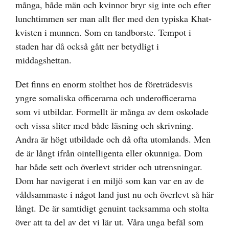
många, både män och kvinnor bryr sig inte och efter
lunchtimmen ser man allt fler med den typiska Khat-
kvisten i munnen. Som en tandborste. Tempot i
staden har då också gått ner betydligt i
middagshettan.
Det finns en enorm stolthet hos de företrädesvis
yngre somaliska officerarna och underofficerarna
som vi utbildar. Formellt är många av dem oskolade
och vissa sliter med både läsning och skrivning.
Andra är högt utbildade och då ofta utomlands. Men
de är långt ifrån ointelligenta eller okunniga. Dom
har både sett och överlevt strider och utrensningar.
Dom har navigerat i en miljö som kan var en av de
våldsammaste i något land just nu och överlevt så här
långt. De är samtidigt genuint tacksamma och stolta
över att ta del av det vi lär ut. Våra unga befäl som