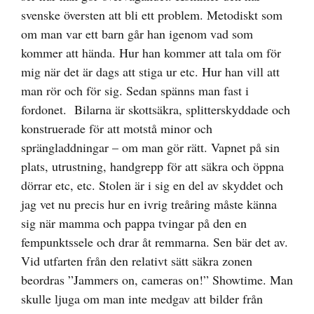
svenske översten att bli ett problem. Metodiskt som
om man var ett barn går han igenom vad som
kommer att hända. Hur han kommer att tala om för
mig när det är dags att stiga ur etc. Hur han vill att
man rör och för sig. Sedan spänns man fast i
fordonet. Bilarna är skottsäkra, splitterskyddade och
konstruerade för att motstå minor och
sprängladdningar – om man gör rätt. Vapnet på sin
plats, utrustning, handgrepp för att säkra och öppna
dörrar etc, etc. Stolen är i sig en del av skyddet och
jag vet nu precis hur en ivrig treåring måste känna
sig när mamma och pappa tvingar på den en
fempunktssele och drar åt remmarna. Sen bär det av.
Vid utfarten från den relativt sätt säkra zonen
beordras ”Jammers on, cameras on!” Showtime. Man
skulle ljuga om man inte medgav att bilder från