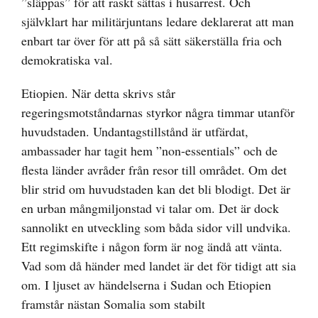
”släppas” för att raskt sättas i husarrest. Och
självklart har militärjuntans ledare deklarerat att man
enbart tar över för att på så sätt säkerställa fria och
demokratiska val.
Etiopien. När detta skrivs står
regeringsmotståndarnas styrkor några timmar utanför
huvudstaden. Undantagstillstånd är utfärdat,
ambassader har tagit hem ”non-essentials” och de
flesta länder avråder från resor till området. Om det
blir strid om huvudstaden kan det bli blodigt. Det är
en urban mångmiljonstad vi talar om. Det är dock
sannolikt en utveckling som båda sidor vill undvika.
Ett regimskifte i någon form är nog ändå att vänta.
Vad som då händer med landet är det för tidigt att sia
om. I ljuset av händelserna i Sudan och Etiopien
framstår nästan Somalia som stabilt