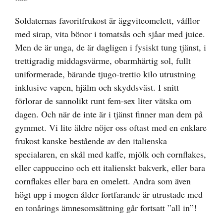
Soldaternas favoritfrukost är äggviteomelett, våfflor
med sirap, vita bönor i tomatsås och sjåar med juice.
Men de är unga, de är dagligen i fysiskt tung tjänst, i
trettigradig middagsvärme, obarmhärtig sol, fullt
uniformerade, bärande tjugo-trettio kilo utrustning
inklusive vapen, hjälm och skyddsväst. I snitt
förlorar de sannolikt runt fem-sex liter vätska om
dagen. Och när de inte är i tjänst finner man dem på
gymmet. Vi lite äldre nöjer oss oftast med en enklare
frukost kanske bestående av den italienska
specialaren, en skål med kaffe, mjölk och cornflakes,
eller cappuccino och ett italienskt bakverk, eller bara
cornflakes eller bara en omelett. Andra som även
högt upp i mogen ålder fortfarande är utrustade med
en tonårings ämnesomsättning går fortsatt ”all in”!