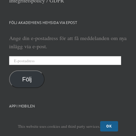
Integritetspolicy / GDPR
FÖLJ AKADEMIENS HEMSIDA VIA EPOST
Ange din e-postadress för att få meddelanden om nya
inlägg via e-post.
E-
postadress
Följ
APP I MOBILEN
Lägg en genväg till akademiens hemsida på mobilens
This website uses cookies and third party services.
OK
eller surfplattans startskärm. Fungerar som en app!