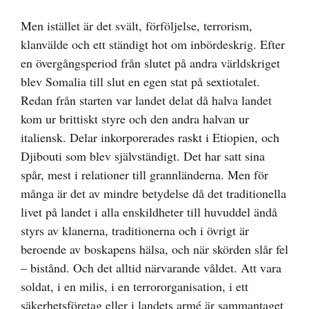
Men istället är det svält, förföljelse, terrorism,
klanvälde och ett ständigt hot om inbördeskrig. Efter
en övergångsperiod från slutet på andra världskriget
blev Somalia till slut en egen stat på sextiotalet.
Redan från starten var landet delat då halva landet
kom ur brittiskt styre och den andra halvan ur
italiensk. Delar inkorporerades raskt i Etiopien, och
Djibouti som blev självständigt. Det har satt sina
spår, mest i relationer till grannländerna. Men för
många är det av mindre betydelse då det traditionella
livet på landet i alla enskildheter till huvuddel ändå
styrs av klanerna, traditionerna och i övrigt är
beroende av boskapens hälsa, och när skörden slår fel
– bistånd. Och det alltid närvarande våldet. Att vara
soldat, i en milis, i en terrororganisation, i ett
säkerhetsföretag eller i landets armé är sammantaget