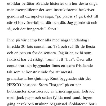
utbildar berättar rörande historier om hur dessa unga
män exemplifierar det som instruktörerna beskriver
genom att exempelvis säga, ”ja, precis så gick det till
när vi blev överfallna, där och där. Jag gjorde så och
så, och det fungerade”. Stort!
Inne på vår camp bor alla med några undantag i
inredda 20-fots containrar. Två och två för de flesta
och en och en för de seniora. Jag är en av få som
faktiskt har ett riktigt ”rum” i ett ”hus”. Över alla
containrar och byggnader finns ett extra fristående
tak som är konstruerade för att motstå
granatkastarbeskjutning. Runt byggnader står det
HESCO-bastions. Stora ”korgar” på ett par
kubikmeter konstruerade av armeringsjärn, fodrade
med tjock papp och sedan fyllda med sand. Ingen
gång är rak och utsikten begränsad. Soldaterna bor i