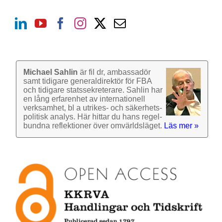
Michael Sahlin
är fil dr, ambassadör
samt tidigare general­direktör för FBA
och tidigare stats­sekre­terare. Sahlin har
en lång erfarenhet av inter­nationell
verk­samhet, bl a utrikes- och säkerhets­
politisk analys. Här hittar du hans regel­
bundna reflek­tioner över omvärlds­läget.
Läs mer »