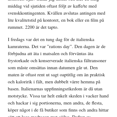
middag vid sjutiden oftast följt av kaffe/te med
svenskkontingenten. Kvällen avslutas antingen med
lite kvalitetstid på kontoret, en bok eller en film på
rummet. 2200 är det tapto.
I fredags var det en tung dag för de italienska
kamraterna. Det var ”rations day”. Den dagen är de
förbjudna att äta i matsalen och förväntas äta
frystorkade och konserverade italienska fältransoner
som måste omsättas innan datumen går ut. Den
maten är oftast rent ut sagt oaptitlig om än praktisk
och kaloririk i fält, men dubbelt värre hemma på
basen. Italienarnas uppfinningsrikedom är då utan
motstycke. Vissa tar helt enkelt skeden i vacker hand
och hackar i sig portionerna, men andra, de flesta,
köper något i de få butiker som finns och andra hittar
sätt att laga medtagen mat själva. Doften av