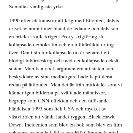
Somalias vanligaste yrke.
1990 efter ett katastrofalt krig med Etiopien, delvis
drivet av ambitioner bland de ledande och dels som
en bricka i kalla krigets Proxy-krigföring så
kollapsade demokratin och en militärdiktatur tog
över. Den i sin tur kollapsade tio år senare i ett
blodigt inbördeskrig och med det kollapsade också
staten. Man kan dock argumentera att staten som
beskyddare av sina medborgare hade kapitulerat
redan på åttiotalet. Men det är från nittiotalet som vi
känner igen bilderna på svältande människor,
begrepp som CNN-effekten och den utlösande
händelsen 1993 som fick USA och mycket av
västvärlden att vända landet ryggen: Black-Hawk
Down. Incidenten som blev en bok som blev en film
och som avslutade USA:s och Bill Clintons kapitel