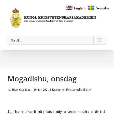
Fortsätt
Svenska
English
till
innehållet
Gå till…
Mogadishu, onsdag
Av
Hans Granlund
|
19 nov 2021
|
Kategorier:
Försvar och säkerhet
Visa
större
Jag har nu varit på plats i några veckor och det är tid