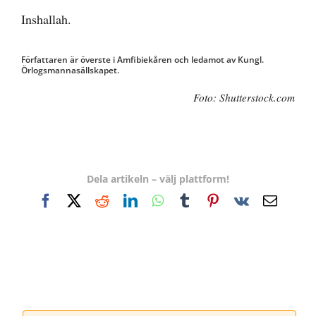
Inshallah.
Författaren är överste i Amfibiekåren och ledamot av Kungl.
Örlogsmannasällskapet.
Foto: Shutterstock.com
Dela artikeln – välj plattform!
Facebook
X
Reddit
LinkedIn
WhatsApp
Tumblr
Pinterest
Vk
E-
post