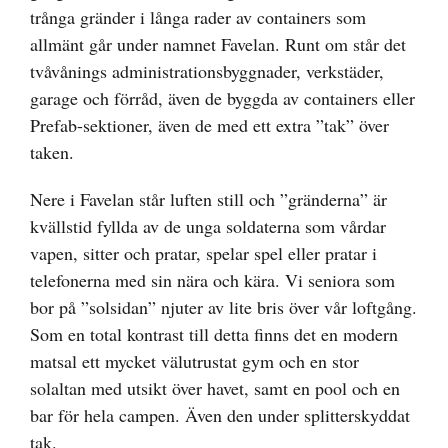
trånga gränder i långa rader av containers som
allmänt går under namnet Favelan. Runt om står det
tvåvånings administrationsbyggnader, verkstäder,
garage och förråd, även de byggda av containers eller
Prefab-sektioner, även de med ett extra ”tak” över
taken.
Nere i Favelan står luften still och ”gränderna” är
kvällstid fyllda av de unga soldaterna som vårdar
vapen, sitter och pratar, spelar spel eller pratar i
telefonerna med sin nära och kära. Vi seniora som
bor på ”solsidan” njuter av lite bris över vår loftgång.
Som en total kontrast till detta finns det en modern
matsal ett mycket välutrustat gym och en stor
solaltan med utsikt över havet, samt en pool och en
bar för hela campen. Även den under splitterskyddat
tak.