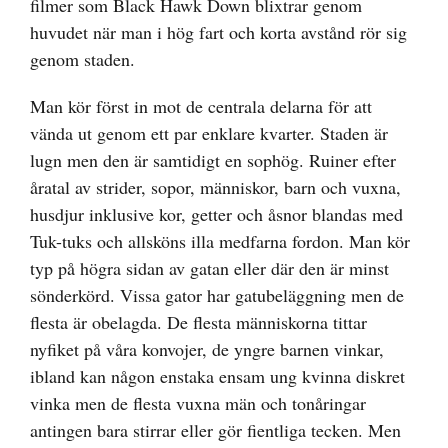
filmer som Black Hawk Down blixtrar genom
huvudet när man i hög fart och korta avstånd rör sig
genom staden.
Man kör först in mot de centrala delarna för att
vända ut genom ett par enklare kvarter. Staden är
lugn men den är samtidigt en sophög. Ruiner efter
åratal av strider, sopor, människor, barn och vuxna,
husdjur inklusive kor, getter och åsnor blandas med
Tuk-tuks och allsköns illa medfarna fordon. Man kör
typ på högra sidan av gatan eller där den är minst
sönderkörd. Vissa gator har gatubeläggning men de
flesta är obelagda. De flesta människorna tittar
nyfiket på våra konvojer, de yngre barnen vinkar,
ibland kan någon enstaka ensam ung kvinna diskret
vinka men de flesta vuxna män och tonåringar
antingen bara stirrar eller gör fientliga tecken. Men