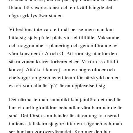
Ibland hörs explosioner och en kväll hängde det
några grk-lys över staden.
Vi bedöms inte vara ett mål per se men man kan
hitta sig själv på fel plats vid fel tillfälle. Vaksamhet
och noggrannhet i planering och genomförande av
våra konvojer är A och O. Att röra sig utanför den
säkra zonen kräver förberedelser. Vi rör oss alltid i
konvoj. Att åka i konvoj som en högre officer och
chefsfigur omgiven av ett team för närskydd och en
eskort som alla är ”på” är en upplevelse i sig.
Det närmaste man sannolikt kan jämföra det med är
hur vi curlingföräldrar behandlar våra barn när de är
små. Det första som händer är att en ung fokuserad
italiensk fallskärmsjägare tittar en i ögonen och man
ser hur han gör övervägandet. Kommer den här