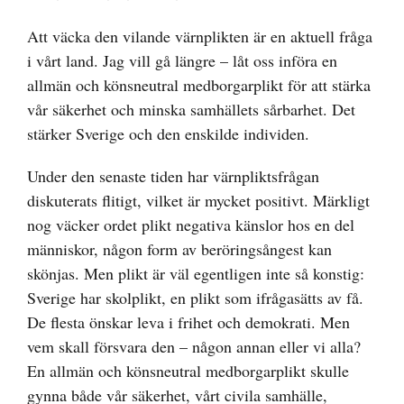
Att väcka den vilande värnplikten är en aktuell fråga
i vårt land. Jag vill gå längre – låt oss införa en
allmän och könsneutral medborgarplikt för att stärka
vår säkerhet och minska samhällets sårbarhet. Det
stärker Sverige och den enskilde individen.
Under den senaste tiden har värnpliktsfrågan
diskuterats flitigt, vilket är mycket positivt. Märkligt
nog väcker ordet plikt negativa känslor hos en del
människor, någon form av beröringsångest kan
skönjas. Men plikt är väl egentligen inte så konstig:
Sverige har skolplikt, en plikt som ifrågasätts av få.
De flesta önskar leva i frihet och demokrati. Men
vem skall försvara den – någon annan eller vi alla?
En allmän och könsneutral medborgarplikt skulle
gynna både vår säkerhet, vårt civila samhälle,