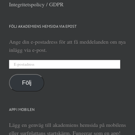
Integritetspolicy / GDPR
FÖLJ AKADEMIENS HEMSIDA VIA EPOST
Ange din e-postadress för att få meddelanden om nya
inlägg via e-post.
E-
postadress
Följ
APP I MOBILEN
Lägg en genväg till akademiens hemsida på mobilens
eller surfplattans startskärm. Fungerar som en app!