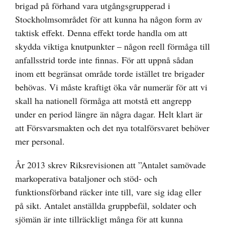
brigad på förhand vara utgångsgrupperad i
Stockholmsområdet för att kunna ha någon form av
taktisk effekt. Denna effekt torde handla om att
skydda viktiga knutpunkter – någon reell förmåga till
anfallsstrid torde inte finnas. För att uppnå sådan
inom ett begränsat område torde istället tre brigader
behövas. Vi måste kraftigt öka vår numerär för att vi
skall ha nationell förmåga att motstå ett angrepp
under en period längre än några dagar. Helt klart är
att Försvarsmakten och det nya totalförsvaret behöver
mer personal.
År 2013 skrev Riksrevisionen att ”Antalet samövade
markoperativa bataljoner och stöd- och
funktionsförband räcker inte till, vare sig idag eller
på sikt. Antalet anställda gruppbefäl, soldater och
sjömän är inte tillräckligt många för att kunna