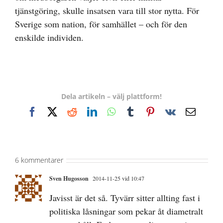
tjänstgöring, skulle insatsen vara till stor nytta. För
Sverige som nation, för samhället – och för den
enskilde individen.
Dela artikeln – välj plattform!
Facebook
X
Reddit
LinkedIn
WhatsApp
Tumblr
Pinterest
Vk
E-
post
6 kommentarer
Sven Hugosson
2014-11-25 vid 10:47
Javisst är det så. Tyvärr sitter allting fast i
politiska låsningar som pekar åt diametralt