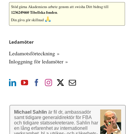
Stöd gärna Akademiens arbete
genom att swisha Ditt bidrag till
1236249460 Tibellska fonden
.
Din gåva gör skillnad
Ledamöter
Ledamotsförteckning »
Inloggning för ledamöter »
Michael Sahlin
är fil dr, ambassadör
samt tidigare general­direktör för FBA
och tidigare stats­sekre­terare. Sahlin har
en lång erfarenhet av inter­nationell
verk­samhet, bl a utrikes- och säkerhets­