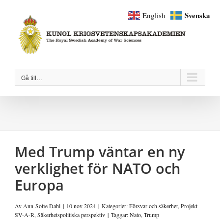
Fortsätt
Svenska
English
till
innehållet
Gå till…
Med Trump väntar en ny
verklighet för NATO och
Europa
Av
Ann-Sofie Dahl
|
10 nov 2024
|
Kategorier:
Försvar och säkerhet
,
Projekt
SV-A-R
,
Säkerhetspolitiska perspektiv
|
Taggar:
Nato
,
Trump