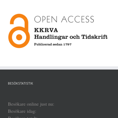
BESÖKSTATISTIK
Besökare online just nu:
Besökare idag:
Besökare totalt: