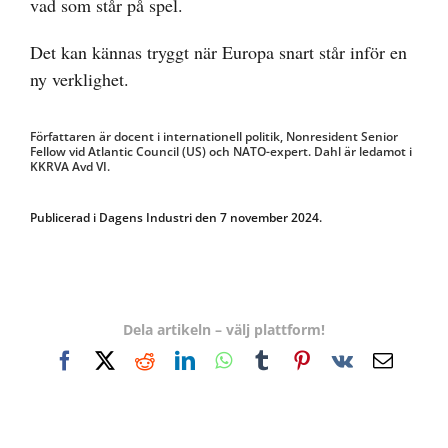
vad som står på spel.
Det kan kännas tryggt när Europa snart står inför en
ny verklighet.
Författaren är docent i internationell politik, Nonresident Senior
Fellow vid Atlantic Council (US) och NATO-expert. Dahl är ledamot i
KKRVA Avd VI.
Publicerad i Dagens Industri den 7 november 2024.
Dela artikeln – välj plattform!
Facebook
X
Reddit
LinkedIn
WhatsApp
Tumblr
Pinterest
Vk
E-
post