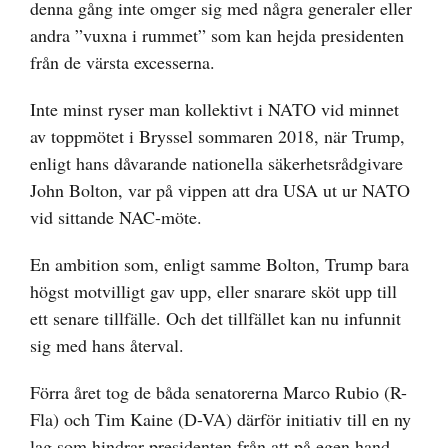
denna gång inte omger sig med några generaler eller
andra ”vuxna i rummet” som kan hejda presidenten
från de värsta excesserna.
Inte minst ryser man kollektivt i NATO vid minnet
av toppmötet i Bryssel sommaren 2018, när Trump,
enligt hans dåvarande nationella säkerhetsrådgivare
John Bolton, var på vippen att dra USA ut ur NATO
vid sittande NAC-möte.
En ambition som, enligt samme Bolton, Trump bara
högst motvilligt gav upp, eller snarare sköt upp till
ett senare tillfälle. Och det tillfället kan nu infunnit
sig med hans återval.
Förra året tog de båda senatorerna Marco Rubio (R-
Fla) och Tim Kaine (D-VA) därför initiativ till en ny
lag som hindrar presidenten från att på egen hand,