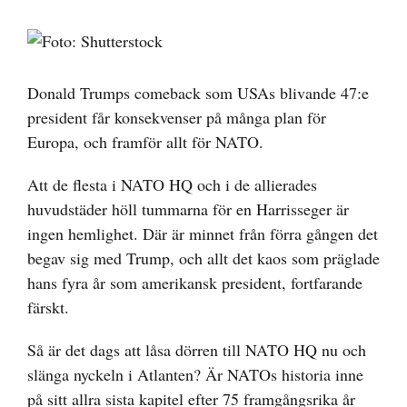
Visa
större
bild
Donald Trumps comeback som USAs blivande 47:e
president får konsekvenser på många plan för
Europa, och framför allt för NATO.
Att de flesta i NATO HQ och i de allierades
huvudstäder höll tummarna för en Harrisseger är
ingen hemlighet. Där är minnet från förra gången det
begav sig med Trump, och allt det kaos som präglade
hans fyra år som amerikansk president, fortfarande
färskt.
Så är det dags att låsa dörren till NATO HQ nu och
slänga nyckeln i Atlanten? Är NATOs historia inne
på sitt allra sista kapitel efter 75 framgångsrika år