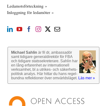
Ledamotsförteckning »
Inloggning för ledamöter »
Michael Sahlin
är fil dr, ambassadör
samt tidigare general­direktör för FBA
och tidigare stats­sekre­terare. Sahlin har
en lång erfarenhet av inter­nationell
verk­samhet, bl a utrikes- och säkerhets­
politisk analys. Här hittar du hans regel­
bundna reflek­tioner över omvärlds­läget.
Läs mer »