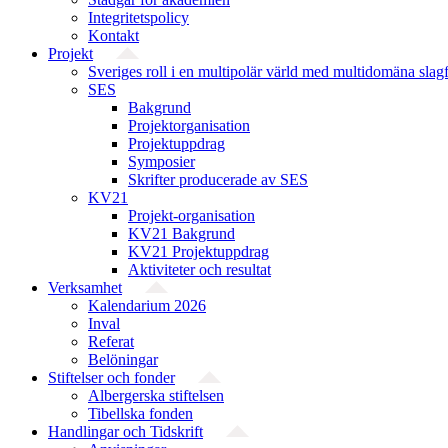
Integritetspolicy
Kontakt
Projekt
Sveriges roll i en multipolär värld med multidomäna slag
SES
Bakgrund
Projekt­organisation
Projektuppdrag
Symposier
Skrifter producerade av SES
KV21
Projekt-organisation
KV21 Bakgrund
KV21 Projektuppdrag
Aktiviteter och resultat
Verksamhet
Kalendarium 2026
Inval
Referat
Belöningar
Stiftelser och fonder
Albergerska stiftelsen
Tibellska fonden
Handlingar och Tidskrift