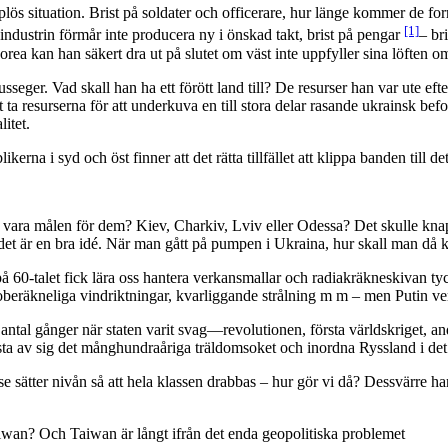
pplös situation. Brist på soldater och officerare, hur länge kommer de f
[1]
industrin förmår inte producera ny i önskad takt, brist på pengar
– bri
ea kan han säkert dra ut på slutet om väst inte uppfyller sina löften o
eger. Vad skall han ha ett förött land till? De resurser han var ute efte
 ta resurserna för att underkuva en till stora delar rasande ukrainsk bef
itet.
erna i syd och öst finner att det rätta tillfället att klippa banden till d
a målen för dem? Kiev, Charkiv, Lviv eller Odessa? Det skulle knappas
t det är en bra idé. När man gått på pumpen i Ukraina, hur skall man d
å 60-talet fick lära oss hantera verkansmallar och radiakräkneskivan tyck
räkneliga vindriktningar, kvarliggande strålning m m – men Putin verka
 antal gånger när staten varit svag—revolutionen, första världskriget, a
kasta av sig det månghundraåriga träldomsoket och inordna Ryssland i det
sätter nivån så att hela klassen drabbas – hur gör vi då? Dessvärre har 
 Taiwan? Och Taiwan är långt ifrån det enda geopolitiska problemet