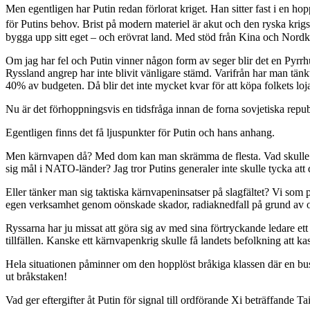
Men egentligen har Putin redan förlorat kriget. Han sitter fast i en ho
för Putins behov. Brist på modern materiel är akut och den ryska krigs
bygga upp sitt eget – och erövrat land. Med stöd från Kina och Nordkor
Om jag har fel och Putin vinner någon form av seger blir det en Pyrrhuss
Ryssland angrep har inte blivit vänligare stämd. Varifrån har man tänkt
40% av budgeten. Då blir det inte mycket kvar för att köpa folkets lojal
Nu är det förhoppningsvis en tidsfråga innan de forna sovjetiska republik
Egentligen finns det få ljuspunkter för Putin och hans anhang.
Men kärnvapen då? Med dom kan man skrämma de flesta. Vad skulle var
sig mål i NATO-länder? Jag tror Putins generaler inte skulle tycka at
Eller tänker man sig taktiska kärnvapeninsatser på slagfältet? Vi som p
egen verksamhet genom oönskade skador, radiaknedfall på grund av obe
Ryssarna har ju missat att göra sig av med sina förtryckande ledare ett
tillfällen. Kanske ett kärnvapenkrig skulle få landets befolkning att 
Hela situationen påminner om den hopplöst bråkiga klassen där en buse 
ut bråkstaken!
Vad ger eftergifter åt Putin för signal till ordförande Xi beträffande