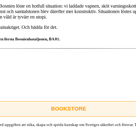
snien löste en hotfull situation: vi laddade vapnen, sköt varningsskott 
visst och samtalstonen blev därefter mer konstruktiv. Situationen löste
om våld är tyvärr en utopi.
rainakriget. Och bädda för det.
den första Bosnienbataljonen, BA 01.
BOOKSTORE
d uppgiften att söka, skapa och sprida kunskap om Sveriges säkerhet och försvar. 