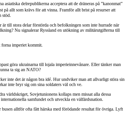
orna asiatiska delrepublikerna acceptera att de dräneras på ”kanonmat”
st på allt som krävs för att vinna. Framför allt brist på resurser att
m stöd.
r är till stora delar förstörda och befolkningen som inte hurrade när
olkning? Nu signalerar Ryssland en utökning av militärutgifterna till
et forna imperiet kommit.
t göra ukrainarna till lojala imperieinnevånare. Eller tänker man
å kunna ta sig an NATO?
er inte det är någon bra idé. Hur undviker man att allvarligt störa sin
r inte bryr sig om sina soldaters väl och ve.
ndra världskriget, Sovjetunionens kollaps men missat alla dessa
 internationella samfundet och utveckla en välfärdsnation.
busen alltför ofta fått härska med förödande resultat för övriga. Lyft