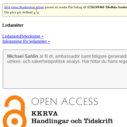
Stöd gärna Akademiens arbete
genom att swisha Ditt bidrag till
1236249460 Tibellska fonde
Din gåva gör skillnad
Ledamöter
Ledamotsförteckning »
Inloggning för ledamöter »
Michael Sahlin
är fil dr, ambassadör samt tidigare general­di
utrikes- och säkerhets­politisk analys. Här hittar du hans reg