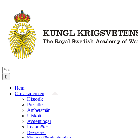
Fortsätt
till
innehållet
Sök
efter:
Hem
Om akademien
Historik
Presidiet
Ämbetsmän
Utskott
Avdelningar
Ledamöter
Revisorer
Stadgar för akademien