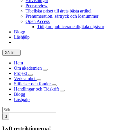
Anvisningar
Peer-review
Tibellska priset till årets bästa artikel
Prenumeration, särtryck och lösnummer
Open Access
Tidigare publicerade digitala utgåvor
Blogg
Läshjälp
Gå till…
Hem
Om akademien
Projekt
Verksamhet
Stiftelser och fonder
Handlingar och Tidskrift
Blogg
Läshjälp
Sök
efter:
Lyft restriktionerna!