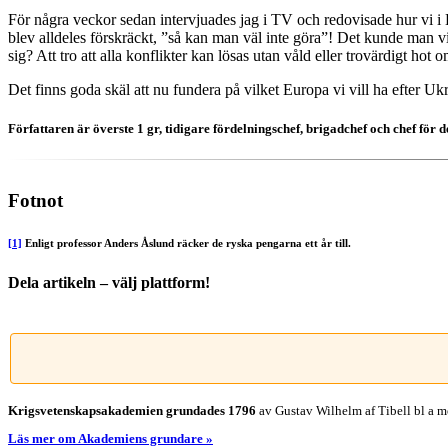
För några veckor sedan intervjuades jag i TV och redovisade hur vi i Bo
blev alldeles förskräckt, ”så kan man väl inte göra”! Det kunde man 
sig? Att tro att alla konflikter kan lösas utan våld eller trovärdigt hot 
Det finns goda skäl att nu fundera på vilket Europa vi vill ha efter Uk
Författaren är överste 1 gr, tidigare fördelningschef, brigadchef och chef för 
Fotnot
[1]
Enligt professor Anders Åslund räcker de ryska pengarna ett år till.
Dela artikeln – välj plattform!
Facebook
X
Reddit
LinkedIn
WhatsApp
Tumblr
Pinterest
Vk
E-
post
Krigsvetenskap­sakademien grundades 1796
av Gustav Wilhelm af Tibell bl a me
Läs mer om Akademiens grundare »