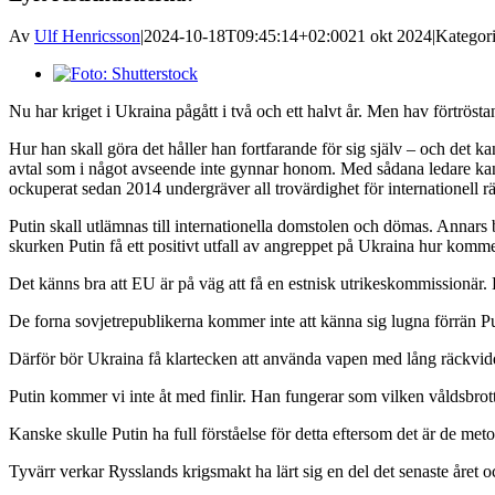
Av
Ulf Henricsson
|
2024-10-18T09:45:14+02:00
21 okt 2024
|
Kategor
Visa
större
Nu har kriget i Ukraina pågått i två och ett halvt år. Men hav förtrös
bild
Hur han skall göra det håller han fortfarande för sig själv – och det k
avtal som i något avseende inte gynnar honom. Med sådana ledare kan 
ockuperat sedan 2014 undergräver all trovärdighet för internationell r
Putin skall utlämnas till internationella domstolen och dömas. Annars b
skurken Putin få ett positivt utfall av angreppet på Ukraina hur komme
Det känns bra att EU är på väg att få en estnisk utrikeskommissionär.
De forna sovjetrepublikerna kommer inte att känna sig lugna förrän Pu
Därför bör Ukraina få klartecken att använda vapen med lång räckvidd mo
Putin kommer vi inte åt med finlir. Han fungerar som vilken våldsbrott
Kanske skulle Putin ha full förståelse för detta eftersom det är de me
Tyvärr verkar Rysslands krigsmakt ha lärt sig en del det senaste året oc