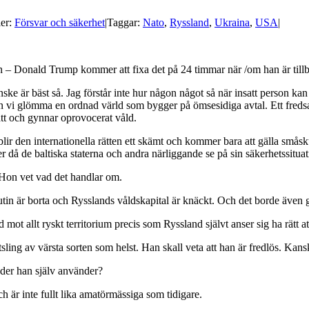
ier:
Försvar och säkerhet
|
Taggar:
Nato
,
Ryssland
,
Ukraina
,
USA
|
tan – Donald Trump kommer att fixa det på 24 timmar när /om han är tillb
anske är bäst så. Jag förstår inte hur någon något så när insatt person 
vi glömma en ordnad värld som bygger på ömsesidiga avtal. Ett fredsavt
ätt och gynnar oprovocerat våld.
lir den internationella rätten ett skämt och kommer bara att gälla småsk
r då de baltiska staterna och andra närliggande se på sin säkerhetssitua
 Hon vet vad det handlar om.
tin är borta och Rysslands våldskapital är knäckt. Och det borde även g
t allt ryskt territorium precis som Ryssland självt anser sig ha rätt at
sling av värsta sorten som helst. Han skall veta att han är fredlös. Kans
toder han själv använder?
h är inte fullt lika amatörmässiga som tidigare.