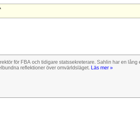
n
.
rektör för FBA och tidigare stats­sekre­terare. Sahlin har en lång e
el­bundna reflek­tioner över omvärlds­läget.
Läs mer »