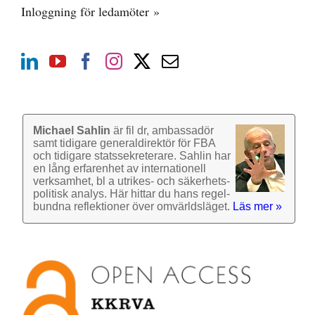
Inloggning för ledamöter »
Michael Sahlin
är fil dr, ambassadör
samt tidigare general­direktör för FBA
och tidigare stats­sekre­terare. Sahlin har
en lång erfarenhet av inter­nationell
verk­samhet, bl a utrikes- och säkerhets­
politisk analys. Här hittar du hans regel­
bundna reflek­tioner över omvärlds­läget.
Läs mer »