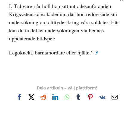
I. Tidigare i år höll hon sitt inträdesanförande i
Krigsvetenskapsakademin, där hon redovisade sin
undersökning om attityder kring våra soldater. Här
kan du ta del av undersökningen via hennes
uppdaterade bildspel:
Legoknekt, barnamördare eller hjälte?
Dela artikeln – välj plattform!
Facebook
X
Reddit
LinkedIn
WhatsApp
Tumblr
Pinterest
Vk
E-
post