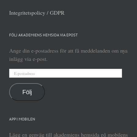
Integritetspolicy / GDPR
FÖLJ AKADEMIENS HEMSIDA VIA EPOST
Ange din e-postadress för att få meddelanden om nya
inlägg via e-post.
E-
postadress
Följ
APP I MOBILEN
Lägg en genväg till akademiens hemsida på mobilens