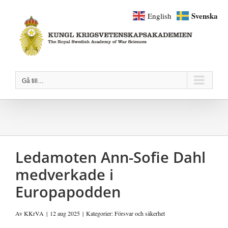
Fortsätt
Svenska
English
till
innehållet
Gå till…
Ledamoten Ann-Sofie Dahl
medverkade i
Europapodden
Av
KKrVA
|
12 aug 2025
|
Kategorier:
Försvar och säkerhet