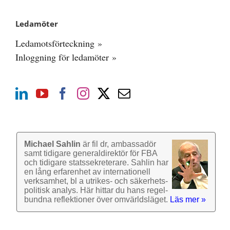
Ledamöter
Ledamotsförteckning »
Inloggning för ledamöter »
Michael Sahlin
är fil dr, ambassadör
samt tidigare general­direktör för FBA
och tidigare stats­sekre­terare. Sahlin har
en lång erfarenhet av inter­nationell
verk­samhet, bl a utrikes- och säkerhets­
politisk analys. Här hittar du hans regel­
bundna reflek­tioner över omvärlds­läget.
Läs mer »