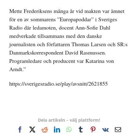
Mette Frederiksens många år vid makten var ämnet
för en av sommarens ”Europapoddar” i Sveriges
Radio där ledamoten, docent Ann-Sofie Dahl
medverkade tillsammans med den danske
journalisten och författaren Thomas Larsen och SR:s
Danmarkskorrespondent David Rasmussen.
Programledare och producent var Katarina von
Arndt.”
https://sverigesradio.se/play/avsnitt/2621855
Dela artikeln – välj plattform!
Facebook
X
Reddit
LinkedIn
WhatsApp
Tumblr
Pinterest
Vk
E-
post