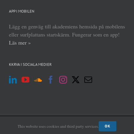
APP I MOBILEN
Lägg en genväg till akademiens hemsida på mobilens
eller surfplattans startskärm. Fungerar som en app!
Läs mer »
KKRVA I SOCIALA MEDIER
(c) Kungl Krigsvetenskapsakademien 2013–
2026 | Form:
MABRAB
|
Admin
This website uses cookies and third party services.
OK
login