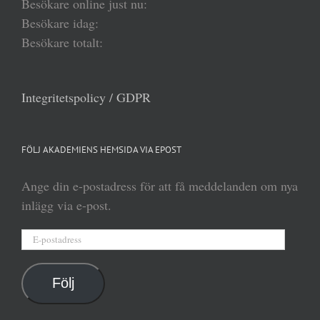
Besökare online just nu:
Besökare idag:
Besökare totalt:
Integritetspolicy / GDPR
FÖLJ AKADEMIENS HEMSIDA VIA EPOST
Ange din e-postadress för att få meddelanden om nya
inlägg via e-post.
E-
postadress
Följ