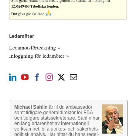
Stöd gärna Akademiens arbete
genom att swisha Ditt bidrag till
1236249460 Tibellska fonden
.
Din gåva gör skillnad
Ledamöter
Ledamotsförteckning »
Inloggning för ledamöter »
Michael Sahlin
är fil dr, ambassadör
samt tidigare general­direktör för FBA
och tidigare stats­sekre­terare. Sahlin har
en lång erfarenhet av inter­nationell
verk­samhet, bl a utrikes- och säkerhets­
politisk analys. Här hittar du hans regel­