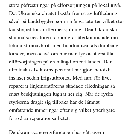
stora påfrestningar på elförsörjningen på lokal nivå.
Det Ukrainska elnätet består främst av luftledning
såväl på landsbygden som i många tätorter vilket stor
känslighet för artilleribeskjutning. Den Ukrainska
stamnätsoperatören rapporterar återkommande om
lokala strömavbrott med hundratusentals drabbade
kunder, men också om hur man lyckas återställa
elförsörjningen på en mängd orter i landet. Den
ukrainska elsektorns personal har gjort heroiska
insatser sedan krigsutbrottet. Med fara för livet
reparerar linjemontörerna skadade elledningar så
snart beskjutningen lugnat ner sig. När de ryska
styrkorna dragit sig tillbaka har de lämnat
omfattande mineringar efter sig vilket ytterligare
försvårar reparationsarbetet.
De ukrainska energiföretagen har gått över i