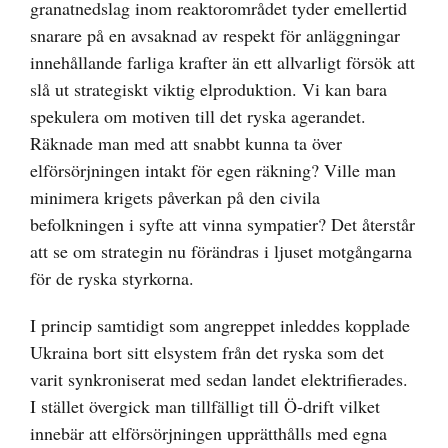
granatnedslag inom reaktorområdet tyder emellertid
snarare på en avsaknad av respekt för anläggningar
innehållande farliga krafter än ett allvarligt försök att
slå ut strategiskt viktig elproduktion. Vi kan bara
spekulera om motiven till det ryska agerandet.
Räknade man med att snabbt kunna ta över
elförsörjningen intakt för egen räkning? Ville man
minimera krigets påverkan på den civila
befolkningen i syfte att vinna sympatier? Det återstår
att se om strategin nu förändras i ljuset motgångarna
för de ryska styrkorna.
I princip samtidigt som angreppet inleddes kopplade
Ukraina bort sitt elsystem från det ryska som det
varit synkroniserat med sedan landet elektrifierades.
I stället övergick man tillfälligt till Ö-drift vilket
innebär att elförsörjningen upprätthålls med egna