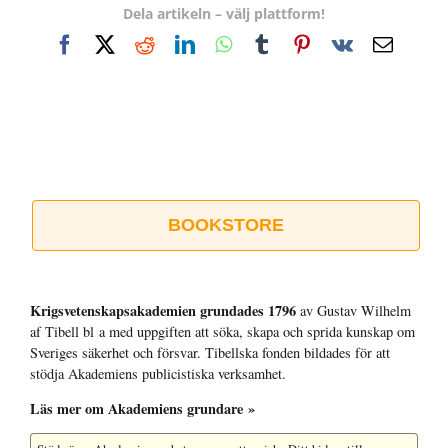
Dela artikeln – välj plattform!
Facebook
X
Reddit
LinkedIn
WhatsApp
Tumblr
Pinterest
Vk
E-
post
BOOKSTORE
Krigsvetenskap­sakademien grundades 1796
av Gustav Wilhelm
af Tibell bl a med uppgiften att söka, skapa och sprida kunskap om
Sveriges säkerhet och försvar. Tibellska fonden bildades för att
stödja Akademiens publicistiska verksamhet.
Läs mer om Akademiens grundare »