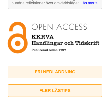
bundna reflek­tioner över omvärlds­läget.
Läs mer »
FRI NEDLADDNING
FLER LÄSTIPS