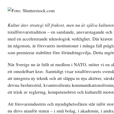
Visa
större
bild
Kultur äter strategi till frukost, men nu är själva kulture
totalförsvarstradition – en samlande, ansvarstagande och 
med en accelererande teknologisk verklighet. Där kraven 
än någonsin, är försvarets institutioner i många fall prägl
som premierar stabilitet före förändringsvilja. Detta utg
När Sverige nu är fullt ut medlem i NATO, möter vi en alli
ett omedelbart krav. Samtidigt visar totalförsvarets svens
att integrera ny teknik och att släppa in nya aktörer, särsk
drivna beslutsstöd, kvantresilienta kommunikationslösning
ett träsk av reglering, kompetensbrist och kulturellt motst
Att försvarsindustrin och myndighetssfären står inför stora
nu drivs utanför staten – i små bolag, i akademin, i andr