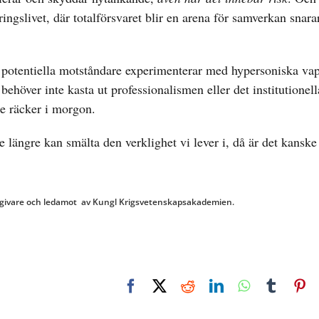
ingslivet, där totalförsvaret blir en arena för samverkan snara
a potentiella motståndare experimenterar med hypersoniska va
ehöver inte kasta ut professionalismen eller det institutionel
te räcker i morgon.
te längre kan smälta den verklighet vi lever i, då är det kanske
 rådgivare och ledamot av Kungl Krigsvetenskapsakademien.
Facebook
X
Reddit
LinkedIn
WhatsApp
Tumbl
Pi