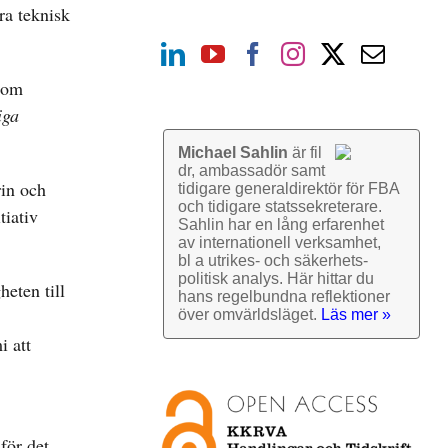
ra teknisk
 som
iga
Michael Sahlin
är fil
dr, ambassadör samt
rin och
tidigare general­direktör för FBA
och tidigare stats­sekre­terare.
tiativ
Sahlin har en lång erfarenhet
av inter­nationell verk­samhet,
bl a utrikes- och säkerhets­
politisk analys. Här hittar du
heten till
hans regel­bundna reflek­tioner
över omvärlds­läget.
Läs mer »
i att
för det