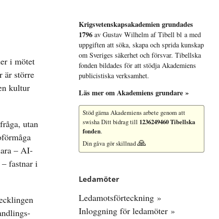
Krigsvetenskap­sakademien grundades
1796
av Gustav Wilhelm af Tibell bl a med
uppgiften att söka, skapa och sprida kunskap
om Sveriges säkerhet och försvar. Tibellska
er i mötet
fonden bildades för att stödja Akademiens
 är större
publicistiska verksamhet.
en kultur
Läs mer om Akademiens grundare »
Stöd gärna Akademiens arbete
genom att
1236249460 Tibellska
fråga, utan
swisha Ditt bidrag till
fonden
.
 oförmåga
🙏
Din gåva gör skillnad
lara – AI-
– fastnar i
Ledamöter
Ledamotsförteckning »
vecklingen
Inloggning för ledamöter »
andlings-