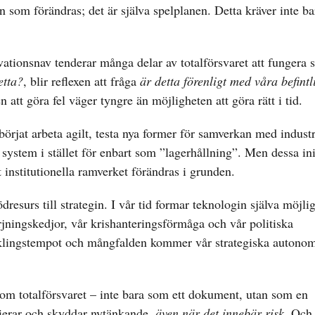
 som förändras; det är själva spelplanen. Detta kräver inte ba
ovationsnav tenderar många delar av totalförsvaret att fungera
etta?
, blir reflexen att fråga
är detta förenligt med våra befintl
n att göra fel väger tyngre än möjligheten att göra rätt i tid.
börjat arbeta agilt, testa nya former för samverkan med indust
ystem i stället för enbart som ”lagerhållning”. Men dessa ini
t institutionella ramverket förändras i grunden.
dresurs till strategin. I vår tid formar teknologin själva möjlig
rjningskedjor, vår krishanteringsförmåga och vår politiska
klingstempot och mångfalden kommer vår strategiska autonom
nom totalförsvaret – inte bara som ett dokument, utan som en
mierar och skyddar nytänkande,
även när det innebär risk
. Och 