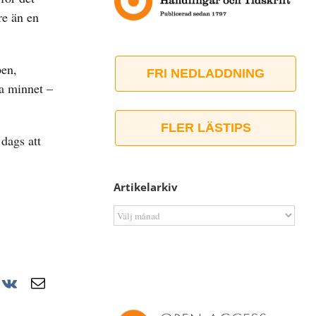
re än en
pen,
FRI NEDLADDNING
la minnet –
FLER LÄSTIPS
 dags att
Artikelarkiv
Artikelarkiv
r
nterest
Vk
E-
post