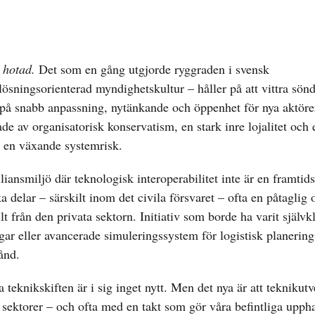
n hotad.
Det som en gång utgjorde ryggraden i svensk
lösningsorienterad myndighetskultur – håller på att vittra sönd
på snabb anpassning, nytänkande och öppenhet för nya aktörer
ade av organisatorisk konservatism, en stark inre lojalitet och 
ör en växande systemrisk.
ansmiljö där teknologisk interoperabilitet inte är en framtids
ka delar – särskilt inom det civila försvaret – ofta en påtaglig
ilt från den privata sektorn. Initiativ som borde ha varit självk
ar eller avancerade simuleringssystem för logistisk planering 
ånd.
 teknikskiften är i sig inget nytt. Men det nya är att teknikut
a sektorer – och ofta med en takt som gör våra befintliga upph