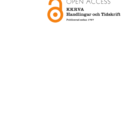
KKRVA I SOCIALA MEDIER
iens hemsida
s
n app!
Läs