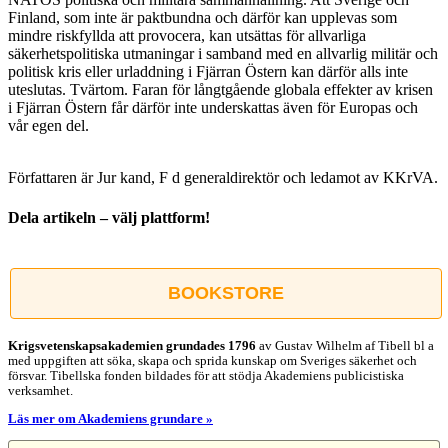
Finland, som inte är paktbundna och därför kan upplevas som
mindre riskfyllda att provocera, kan utsättas för allvarliga
säkerhetspolitiska utmaningar i samband med en allvarlig militär och
politisk kris eller urladdning i Fjärran Östern kan därför alls inte
uteslutas. Tvärtom. Faran för långtgående globala effekter av krisen
i Fjärran Östern får därför inte underskattas även för Europas och
vår egen del.
Författaren är Jur kand, F d generaldirektör och ledamot av KKrVA.
Dela artikeln – välj plattform!
Facebook
X
Reddit
LinkedIn
WhatsApp
Tumblr
Pinterest
Vk
E-
post
BOOKSTORE
Krigsvetenskap­sakademien grundades 1796
av Gustav Wilhelm af Tibell bl a
med uppgiften att söka, skapa och sprida kunskap om Sveriges säkerhet och
försvar. Tibellska fonden bildades för att stödja Akademiens publicistiska
verksamhet.
Läs mer om Akademiens grundare »