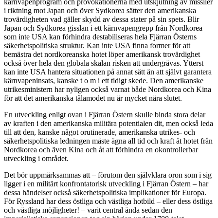
kärnvapenprogram och provokationerna med utskjutning av missiler
i riktning mot Japan och över Sydkorea sätter den amerikanska
trovärdigheten vad gäller skydd av dessa stater på sin spets. Blir
Japan och Sydkorea gisslan i ett kärnvapengrepp från Nordkorea
som inte USA kan förhindra destabiliseras hela Fjärran Österns
säkerhetspolitiska struktur. Kan inte USA finna former för att
bemästra det nordkoreanska hotet löper amerikansk trovärdighet
också över hela den globala skalan risken att undergrävas. Ytterst
kan inte USA hantera situationen på annat sätt än att självt garantera
kärnvapeninsats, kanske t o m i ett tidigt skede. Den amerikanske
utrikesministern har nyligen också varnat både Nordkorea och Kina
för att det amerikanska tålamodet nu är mycket nära slutet.
En utveckling enligt ovan i Fjärran Östern skulle binda stora delar
av kraften i den amerikanska militära potentialen dit, men också leda
till att den, kanske något orutinerade, amerikanska utrikes- och
säkerhetspolitiska ledningen måste ägna all tid och kraft åt hotet från
Nordkorea och även Kina och åt att förhindra en okontrollerbar
utveckling i området.
Det bör uppmärksammas att – förutom den självklara oron som i sig
ligger i en militärt konfrontatorisk utveckling i Fjärran Östern – har
dessa händelser också säkerhetspolitiska implikationer för Europa.
För Ryssland har dess östliga och västliga hotbild – eller dess östliga
och västliga möjligheter! – varit central ända sedan den