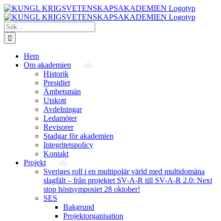
Fortsätt
till
innehållet
Sök
efter:
Hem
Om akademien
Historik
Presidiet
Ämbetsmän
Utskott
Avdelningar
Ledamöter
Revisorer
Stadgar för akademien
Integritetspolicy
Kontakt
Projekt
Sveriges roll i en multipolär värld med multidomäna
slagfält – från projektet SV-A-R till SV-A-R 2.0: Next
stop höstsymposiet 28 oktober!
SES
Bakgrund
Projekt­organisation