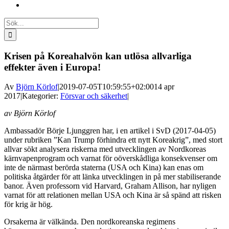
Sök
efter:
Krisen på Koreahalvön kan utlösa allvarliga
effekter även i Europa!
Av
Björn Körlof
|
2019-07-05T10:59:55+02:00
14 apr
2017
|
Kategorier:
Försvar och säkerhet
|
av Björn Körlof
Ambassadör Börje Ljunggren har, i en artikel i SvD (2017-04-05)
under rubriken ”Kan Trump förhindra ett nytt Koreakrig”, med stort
allvar sökt analysera riskerna med utvecklingen av Nordkoreas
kärnvapenprogram och varnat för oöverskådliga konsekvenser om
inte de närmast berörda staterna (USA och Kina) kan enas om
politiska åtgärder för att länka utvecklingen in på mer stabiliserande
banor. Även professorn vid Harvard, Graham Allison, har nyligen
varnat för att relationen mellan USA och Kina är så spänd att risken
för krig är hög.
Orsakerna är välkända. Den nordkoreanska regimens