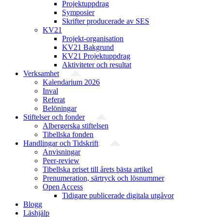
Projektuppdrag
Symposier
Skrifter producerade av SES
KV21
Projekt-organisation
KV21 Bakgrund
KV21 Projektuppdrag
Aktiviteter och resultat
Verksamhet
Kalendarium 2026
Inval
Referat
Belöningar
Stiftelser och fonder
Albergerska stiftelsen
Tibellska fonden
Handlingar och Tidskrift
Anvisningar
Peer-review
Tibellska priset till årets bästa artikel
Prenumeration, särtryck och lösnummer
Open Access
Tidigare publicerade digitala utgåvor
Blogg
Läshjälp