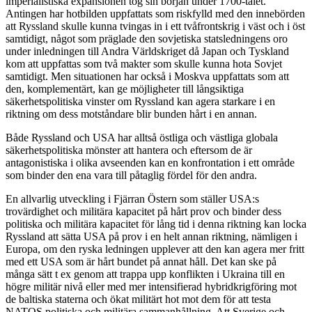
imperialistiska expansionen tog sin början under 1700-talet.
Antingen har hotbilden uppfattats som riskfylld med den innebörden
att Ryssland skulle kunna tvingas in i ett tvåfrontskrig i väst och i öst
samtidigt, något som präglade den sovjetiska statsledningens oro
under inledningen till Andra Världskriget då Japan och Tyskland
kom att uppfattas som två makter som skulle kunna hota Sovjet
samtidigt. Men situationen har också i Moskva uppfattats som att
den, komplementärt, kan ge möjligheter till långsiktiga
säkerhetspolitiska vinster om Ryssland kan agera starkare i en
riktning om dess motståndare blir bunden hårt i en annan.
Både Ryssland och USA har alltså östliga och västliga globala
säkerhetspolitiska mönster att hantera och eftersom de är
antagonistiska i olika avseenden kan en konfrontation i ett område
som binder den ena vara till påtaglig fördel för den andra.
En allvarlig utveckling i Fjärran Östern som ställer USA:s
trovärdighet och militära kapacitet på hårt prov och binder dess
politiska och militära kapacitet för lång tid i denna riktning kan locka
Ryssland att sätta USA på prov i en helt annan riktning, nämligen i
Europa, om den ryska ledningen upplever att den kan agera mer fritt
med ett USA som är hårt bundet på annat håll. Det kan ske på
många sätt t ex genom att trappa upp konflikten i Ukraina till en
högre militär nivå eller med mer intensifierad hybridkrigföring mot
de baltiska staterna och ökat militärt hot mot dem för att testa
NATOS politiska och militära sammanhållning. Att Sverige och