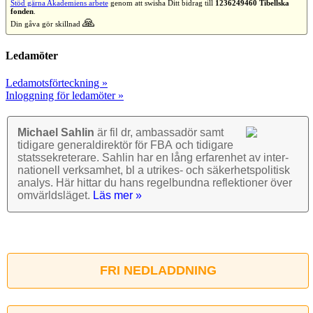
Stöd gärna Akademiens arbete
genom att swisha Ditt bidrag till
1236249460 Tibellska
fonden
.
🙏
Din gåva gör skillnad
Ledamöter
Ledamotsförteckning »
Inloggning för ledamöter »
Michael Sahlin
är fil dr, ambassadör samt
tidigare general­direktör för FBA och tidigare
stats­sekre­terare. Sahlin har en lång erfarenhet av inter­
nationell verk­samhet, bl a utrikes- och säkerhets­politisk
analys. Här hittar du hans regel­bundna reflek­tioner över
omvärlds­läget.
Läs mer »
FRI NEDLADDNING