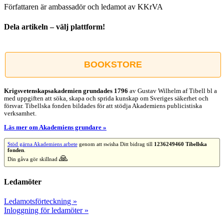
Författaren är ambassadör och ledamot av KKrVA
Dela artikeln – välj plattform!
Facebook
X
Reddit
LinkedIn
WhatsApp
Tumblr
Pinterest
Vk
E-
post
BOOKSTORE
Krigsvetenskap­sakademien grundades 1796
av Gustav Wilhelm af Tibell bl a
med uppgiften att söka, skapa och sprida kunskap om Sveriges säkerhet och
försvar. Tibellska fonden bildades för att stödja Akademiens publicistiska
verksamhet.
Läs mer om Akademiens grundare »
Stöd gärna Akademiens arbete
genom att swisha Ditt bidrag till
1236249460 Tibellska
fonden
.
🙏
Din gåva gör skillnad
Ledamöter
Ledamotsförteckning »
Inloggning för ledamöter »