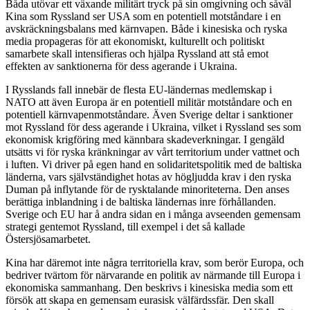
Båda utövar ett växande militärt tryck på sin omgivning och såväl
Kina som Ryssland ser USA som en potentiell motståndare i en
avskräckningsbalans med kärnvapen. Både i kinesiska och ryska
media propageras för att ekonomiskt, kulturellt och politiskt
samarbete skall intensifieras och hjälpa Ryssland att stå emot
effekten av sanktionerna för dess agerande i Ukraina.
I Rysslands fall innebär de flesta EU-ländernas medlemskap i
NATO att även Europa är en potentiell militär motståndare och en
potentiell kärnvapenmotståndare. Även Sverige deltar i sanktioner
mot Ryssland för dess agerande i Ukraina, vilket i Ryssland ses som
ekonomisk krigföring med kännbara skadeverkningar. I gengäld
utsätts vi för ryska kränkningar av vårt territorium under vattnet och
i luften. Vi driver på egen hand en solidaritetspolitik med de baltiska
länderna, vars självständighet hotas av högljudda krav i den ryska
Duman på inflytande för de rysktalande minoriteterna. Den anses
berättiga inblandning i de baltiska ländernas inre förhållanden.
Sverige och EU har å andra sidan en i många avseenden gemensam
strategi gentemot Ryssland, till exempel i det så kallade
Östersjösamarbetet.
Kina har däremot inte några territoriella krav, som berör Europa, och
bedriver tvärtom för närvarande en politik av närmande till Europa i
ekonomiska sammanhang. Den beskrivs i kinesiska media som ett
försök att skapa en gemensam eurasisk välfärdssfär. Den skall