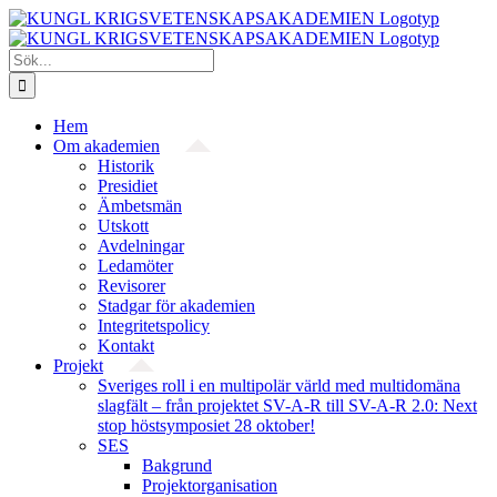
Fortsätt
till
innehållet
Sök
efter:
Hem
Om akademien
Historik
Presidiet
Ämbetsmän
Utskott
Avdelningar
Ledamöter
Revisorer
Stadgar för akademien
Integritetspolicy
Kontakt
Projekt
Sveriges roll i en multipolär värld med multidomäna
slagfält – från projektet SV-A-R till SV-A-R 2.0: Next
stop höstsymposiet 28 oktober!
SES
Bakgrund
Projekt­organisation