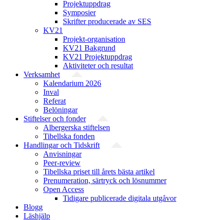
Projektuppdrag
Symposier
Skrifter producerade av SES
KV21
Projekt-organisation
KV21 Bakgrund
KV21 Projektuppdrag
Aktiviteter och resultat
Verksamhet
Kalendarium 2026
Inval
Referat
Belöningar
Stiftelser och fonder
Albergerska stiftelsen
Tibellska fonden
Handlingar och Tidskrift
Anvisningar
Peer-review
Tibellska priset till årets bästa artikel
Prenumeration, särtryck och lösnummer
Open Access
Tidigare publicerade digitala utgåvor
Blogg
Läshjälp