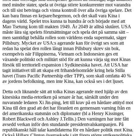
med mindre stater, spela ut övriga större konkurrenter mot varandra
och till sist betvinga och vinna kontroll över alla övriga spelare. Det
kan bara finnas en kejsare/hegemon, och det skall vara Kina i
dagens värld. Spelet tros kunna ta hundra år och började med att
Mao Tsetung kom till makten 1949. År 2049 är alltså slutåret. USA
måste lära sig spelets förutsättningar och spela det på samma sätt –
men samtidigt behålla rollen som världens enda supermakt, säger
Pillsbury. Mycket av USA:s agerande kan för övrigt ses som att
redan ha spelat den rollen långt innan Pillsbury skrev sin bok,
exempelvis när Filippinerna, Vietnam och Indonesien ges ett
växande politiskt och militärt stöd för att kunna värja sig mot Kinas
försök till territoriell expansion i Sydkinesiska havet. Att USA har
tagit initiativet till att skapa ett frihandelsområde kring hela Stilla
havet (Trans Pacific Partnership eller TPP), som skall omfatta 40 %
av jordens befolkning, men inte Kina, kan också ses i det ljuset.
Detta och liknande sätt att tolka Kinas agerande med hjälp av den
kinesiska media-retoriken på senare år har, särskilt under den
nuvarande ledaren Xi Jin-ping, lett till krav på en hårdare attityd mot
Kina till den grad att det har föranlett en gemensam varning från en
del amerikanska statsmän och diplomater (bl a Henry Kissinger,
Robert Blackwell och Ashley J.Tellis.) Den varningen har inte fått
avsedd verkan inför den stundande presidentvalskampanjen. På
republikanskt håll talar kandidaterna för en hårdare politik mot Kina.
Också Hillary Clinton överraskade i sitt första större utrikespolitiska