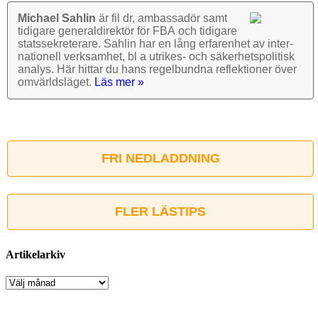
Michael Sahlin
är fil dr, ambassadör samt
tidigare general­direktör för FBA och tidigare
stats­sekre­terare. Sahlin har en lång erfarenhet av inter­
nationell verk­samhet, bl a utrikes- och säkerhets­politisk
analys. Här hittar du hans regel­bundna reflek­tioner över
omvärlds­läget.
Läs mer »
FRI NEDLADDNING
FLER LÄSTIPS
Artikelarkiv
Artikelarkiv