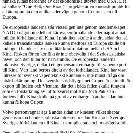
minska Kinas beroende av det ekonomiska utbytet med USA. Det
så kallade ”One Belt, One Road”- projektet är en kinesisk politik för
att återupprätta den antika sidenvägen genom Centralasien till
Europa.
De europeiska länderna står visserligen inte genom medlemskapet i
NATO i något omedelbart kärnvapenförhållande eller något annat
militärt förhållande till Kina. I praktiken skulle å andra sidan den så
kallade transatlantiska länken kunna medföra att Europa skulle bli
indraget i händelse av en militär konfrontation mellan USA och
Kina. Risken för en konflikt är inte obetydlig i det Sydostasiatiska
havet, och den tilltar för närvarande. De europeiska länderna,
inklusive Sverige, deltar i ett gemensamt embargo för vapenexport
till Kina. Vårt land berörs direkt av det förhållandet. Kina har visat
intresse för svenskt vapentekniskt kunnande, inte minst ifråga om
ubåtsbekämpning. Det svenska stridsflygplanet Gripen är aktuellt för
export till Indien och Vietnam, där det i båda fallen skulle fungera
som en förstärkning av luftförsvaret mot Kina (och Pakistan i
Indiens fall). Kina skulle på grund av embargot å andra sidan inte
kunna få köpa Gripen.
Volvo personvagnar ägs å andra sidan av kineser, vilket skapar
gemensamma handelspolitiska intressen mellan Kina och Sverige.
Sveriges förhållanden till Kina är komplicerade och motsägelsefulla.
Detta gäller i ännu högre grad för USA. Kinas ekonomiska