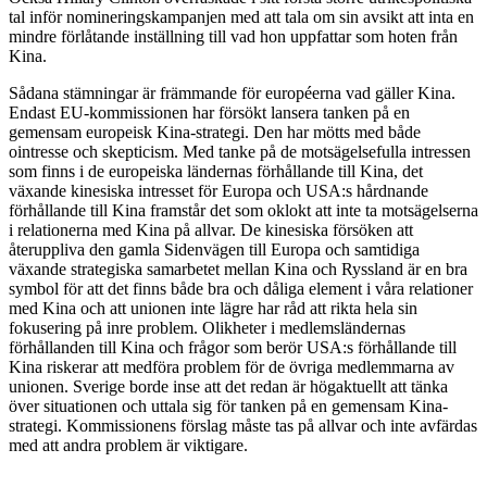
tal inför nomineringskampanjen med att tala om sin avsikt att inta en
mindre förlåtande inställning till vad hon uppfattar som hoten från
Kina.
Sådana stämningar är främmande för européerna vad gäller Kina.
Endast EU-kommissionen har försökt lansera tanken på en
gemensam europeisk Kina-strategi. Den har mötts med både
ointresse och skepticism. Med tanke på de motsägelsefulla intressen
som finns i de europeiska ländernas förhållande till Kina, det
växande kinesiska intresset för Europa och USA:s hårdnande
förhållande till Kina framstår det som oklokt att inte ta motsägelserna
i relationerna med Kina på allvar. De kinesiska försöken att
återuppliva den gamla Sidenvägen till Europa och samtidiga
växande strategiska samarbetet mellan Kina och Ryssland är en bra
symbol för att det finns både bra och dåliga element i våra relationer
med Kina och att unionen inte lägre har råd att rikta hela sin
fokusering på inre problem. Olikheter i medlemsländernas
förhållanden till Kina och frågor som berör USA:s förhållande till
Kina riskerar att medföra problem för de övriga medlemmarna av
unionen. Sverige borde inse att det redan är högaktuellt att tänka
över situationen och uttala sig för tanken på en gemensam Kina-
strategi. Kommissionens förslag måste tas på allvar och inte avfärdas
med att andra problem är viktigare.