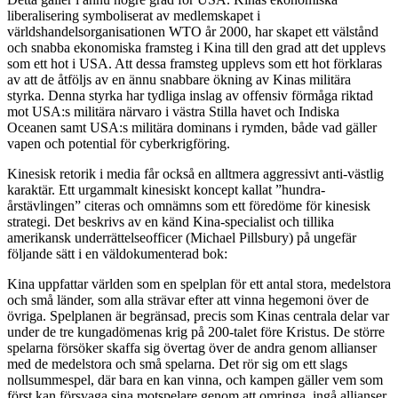
liberalisering symboliserat av medlemskapet i
världshandelsorganisationen WTO år 2000, har skapet ett välstånd
och snabba ekonomiska framsteg i Kina till den grad att det upplevs
som ett hot i USA. Att dessa framsteg upplevs som ett hot förklaras
av att de åtföljs av en ännu snabbare ökning av Kinas militära
styrka. Denna styrka har tydliga inslag av offensiv förmåga riktad
mot USA:s militära närvaro i västra Stilla havet och Indiska
Oceanen samt USA:s militära dominans i rymden, både vad gäller
vapen och potential för cyberkrigföring.
Kinesisk retorik i media får också en alltmera aggressivt anti-västlig
karaktär. Ett urgammalt kinesiskt koncept kallat ”hundra-
årstävlingen” citeras och omnämns som ett föredöme för kinesisk
strategi. Det beskrivs av en känd Kina-specialist och tillika
amerikansk underrättelseofficer (Michael Pillsbury) på ungefär
följande sätt i en väldokumenterad bok:
Kina uppfattar världen som en spelplan för ett antal stora, medelstora
och små länder, som alla strävar efter att vinna hegemoni över de
övriga. Spelplanen är begränsad, precis som Kinas centrala delar var
under de tre kungadömenas krig på 200-talet före Kristus. De större
spelarna försöker skaffa sig övertag över de andra genom allianser
med de medelstora och små spelarna. Det rör sig om ett slags
nollsummespel, där bara en kan vinna, och kampen gäller vem som
först kan försvaga sina motspelare genom att omringa, ingå allianser