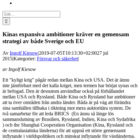
Sök
efter:
Kinas expansiva ambitioner kräver en gemensam
strategi av både Sverige och EU
Av
Ingolf Kiesow
|
2019-07-05T10:13:30+02:00
27 jul
2015
|
Kategorier:
Försvar och säkerhet
|
av Ingolf Kiesow
Ett ”kyligt krig” pågår redan mellan Kina och USA. Det är ännu
inte jämförbart med det kalla kriget, men termen har börjat synas och
är befogad. Den är dessutom användbar också på förhållandet
mellan USA och Ryssland. Både Kina och Ryssland har ambitioner
att ta över områden från andra länder. Båda är på väg att förändra
sina samhällen tillbaka i riktning mot mera auktoritära system. De
två samarbetar för att leda BRICS (En ännu så länge lös
sammanslutning av Brasilien, Ryssland, Indien, Kina och Sydafrika
) och the Shanghai Cooperation Organisation (Kina, Ryssland och
de centralasiatiska länderna) för att uppnå ett större gemensamt
inflytande i världspolitiken och minskat inflytande för västländerna.