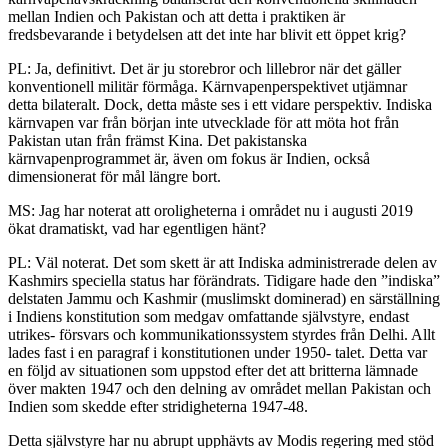
mellan Indien och Pakistan och att detta i praktiken är
fredsbevarande i betydelsen att det inte har blivit ett öppet krig?
PL: Ja, definitivt. Det är ju storebror och lillebror när det gäller
konventionell militär förmåga. Kärnvapenperspektivet utjämnar
detta bilateralt. Dock, detta måste ses i ett vidare perspektiv. Indiska
kärnvapen var från början inte utvecklade för att möta hot från
Pakistan utan från främst Kina. Det pakistanska
kärnvapenprogrammet är, även om fokus är Indien, också
dimensionerat för mål längre bort.
MS: Jag har noterat att oroligheterna i området nu i augusti 2019
ökat dramatiskt, vad har egentligen hänt?
PL: Väl noterat. Det som skett är att Indiska administrerade delen av
Kashmirs speciella status har förändrats. Tidigare hade den ”indiska”
delstaten Jammu och Kashmir (muslimskt dominerad) en särställning
i Indiens konstitution som medgav omfattande självstyre, endast
utrikes- försvars och kommunikationssystem styrdes från Delhi. Allt
lades fast i en paragraf i konstitutionen under 1950- talet. Detta var
en följd av situationen som uppstod efter det att britterna lämnade
över makten 1947 och den delning av området mellan Pakistan och
Indien som skedde efter stridigheterna 1947-48.
Detta självstyre har nu abrupt upphävts av Modis regering med stöd