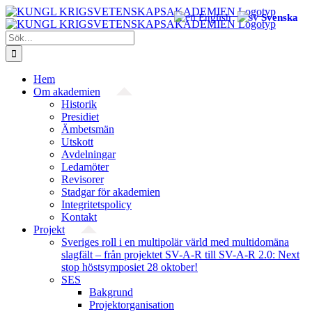
Fortsätt
English
Svenska
till
innehållet
Sök
efter:
Hem
Om akademien
Historik
Presidiet
Ämbetsmän
Utskott
Avdelningar
Ledamöter
Revisorer
Stadgar för akademien
Integritetspolicy
Kontakt
Projekt
Sveriges roll i en multipolär värld med multidomäna
slagfält – från projektet SV-A-R till SV-A-R 2.0: Next
stop höstsymposiet 28 oktober!
SES
Bakgrund
Projekt­organisation