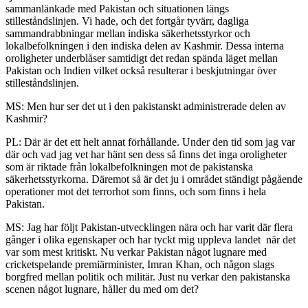
sammanlänkade med Pakistan och situationen längs
stilleståndslinjen. Vi hade, och det fortgår tyvärr, dagliga
sammandrabbningar mellan indiska säkerhetsstyrkor och
lokalbefolkningen i den indiska delen av Kashmir. Dessa interna
oroligheter underblåser samtidigt det redan spända läget mellan
Pakistan och Indien vilket också resulterar i beskjutningar över
stilleståndslinjen.
MS: Men hur ser det ut i den pakistanskt administrerade delen av
Kashmir?
PL: Där är det ett helt annat förhållande. Under den tid som jag var
där och vad jag vet har hänt sen dess så finns det inga oroligheter
som är riktade från lokalbefolkningen mot de pakistanska
säkerhetsstyrkorna. Däremot så är det ju i området ständigt pågående
operationer mot det terrorhot som finns, och som finns i hela
Pakistan.
MS: Jag har följt Pakistan-utvecklingen nära och har varit där flera
gånger i olika egenskaper och har tyckt mig uppleva landet när det
var som mest kritiskt. Nu verkar Pakistan något lugnare med
cricketspelande premiärminister, Imran Khan, och någon slags
borgfred mellan politik och militär. Just nu verkar den pakistanska
scenen något lugnare, håller du med om det?