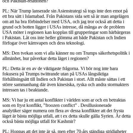
och Pakistan-relationen?
PL: När Trump lanserade sin Asienstrategi så togs inte den emot på
ett bra sätt i Islamabad. Från Pakistans sida sett så är man angelägen
om att ha bra förbindelser med USA, och jag tror också att detta i
grund och botten ligger i USAs intresse, då många av de problem
USA möter i regionen kan kopplas till grupperingar som härbärgeras
i Pakistan. Låt oss inte heller glömma att både Pakistan och Indien
förfogar över kärnvapen och dess teknologi.
MS: Den tvekan som vi alla känner nu om Trumps säkerhetspolitik i
allmänhet, hur påverkar detta läget i regionen?
PL: Detta är en av de viktigaste frågorna. Vi bör nog inte bara
fokusera på Trumps twittrande utan på USAs långsiktiga
förhållningsätt till Indien och Pakistan i stort. Allt måste sättas i ett
större sammanhang där även kinesiska, ryska och andra stormakters
intressen tas i beaktande.
MS: Vi har ju ett antal konflikter i världen som ar och en betraktas
som en fryst konflikt, ”froozen conflict” . Desillusionerade
analytiker säger numera om flera av dessa konflikter att det frysta
läget är bästa möjliga utfall, att t ex detta skulle gälla Syrien. Är detta
också bästa möjliga utfall för Kashmir?
PL: Hoppas att det inte är så, men efter 70-års ständiga stridigheter