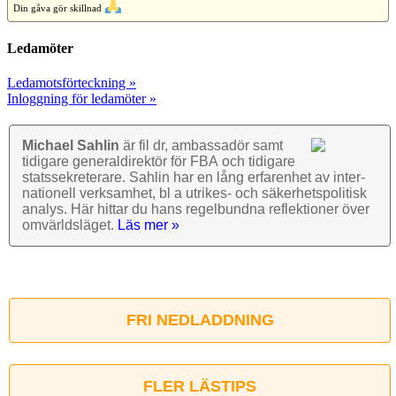
Din gåva gör skillnad
Ledamöter
Ledamotsförteckning »
Inloggning för ledamöter »
Michael Sahlin
är fil dr, ambassadör samt
tidigare general­direktör för FBA och tidigare
stats­sekre­terare. Sahlin har en lång erfarenhet av inter­
nationell verk­samhet, bl a utrikes- och säkerhets­politisk
analys. Här hittar du hans regel­bundna reflek­tioner över
omvärlds­läget.
Läs mer »
FRI NEDLADDNING
FLER LÄSTIPS