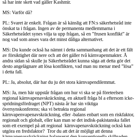
så har inte skett vad gäller Kashmir.
MS: Varför då?
PL: Svaret är enkelt. Frågan är så känslig att FN:s säkerhetsråd inte
önskat ta i frågan. Ingen av de permanenta medlemmarna i
Säkerhetsrådet synes vilja ta upp frågan, så en ”frusen konflikt” är
nog vad som anses vara det minst dåliga alternativet.
MS: Du kunde också ha nämnt i detta sammanhang att det är ett fält
av försiktighet där nere och att det gäller två kärnvapenmakter. Å
andra sidan så skulle ju Säkerhetsrådet kunna säga att detta gör det
desto angelägnare att lösa konflikten, vad man nu menar med ”lösa”
i detta fall.
PL: Ja, absolut, där har du ju det stora kärnvapendilemmat.
MS: Ja, men här uppstår frågan om hur vi ska se på företeelsen
regional kärnvapenavskräckning, en aktuell fråga bl a eftersom icke-
spridningsfördraget (NPT) nästa år har sin viktiga
översynskonferens; ska vi betrakta regional
kärnvapenvapenavskräckning, eller -balans enbart som en riskfaktor,
regionalt och globalt, eller kan man se det indisk-pakistanska fallet
som ett exempel på att regional kärnvapenavskräckning också kan
utgöra en fredsfaktor? Tror du att det är möjligt att denna
kärnvapenavskräckning balanserat den konventionella skillnaden