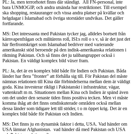
PL: Ja, men terrorhotet finns där ständigt. All FN-personal, inte
bara UNMOGIP, och andra utsända har restriktioner. Till exempel
ska shopping, restauranger och vissa andra platser på kvällar och
helgdagar i Islamabad och övriga storstäder undvikas. Det gäller
fortfarande.
MS: Det intressanta med Pakistan tycker jag, alldeles bortsett från
kärnvapenfrågan och militärens roll, ISI:s roll o s v, så är det just det
här flerfrontskriget som Islamabad bedriver med varierande
amerikanskt stöd beroende på den indisk-amerikanska relationen i
riktning Pakistan. Och så finns det ju talibangrupper också i
Pakistan. En väldigt komplex bild växer fram.
PL: Ja, det är en komplex bild både för Indien och Pakistan. Båda
länder har flera ”fronter” att förhålla sig till. För Pakistan del måste
nämnas relationen till Kina där förbindelserna mellan dem är väldigt
goda. Kina investerar rikligt i Pakistanskt i infrastruktur, vägar,
vattenkraft m m. Situationen mellan Kina och Indien är spänd även
om det under den senaste tiden finns positiva tecken. Men vi måste
komma ihåg att det finns omdiskuterade områden också mellan
dessa länder som tidigare lett till strider, t o m öppet krig. Det är en
komplex bild både för Pakistan och Indien.
MS: Det finns ju en dynamisk faktor i detta, USA. Vad händer om
USA lämnar Afghanistan. vad händer då med Pakistan och USA