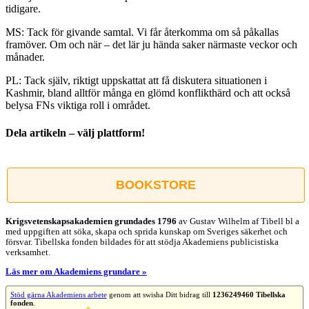
tidigare.
MS: Tack för givande samtal. Vi får återkomma om så påkallas
framöver. Om och när – det lär ju hända saker närmaste veckor och
månader.
PL: Tack själv, riktigt uppskattat att få diskutera situationen i
Kashmir, bland alltför många en glömd konflikthärd och att också
belysa FNs viktiga roll i området.
Dela artikeln – välj plattform!
Facebook
X
Reddit
LinkedIn
WhatsApp
Tumblr
Pinterest
Vk
E-
post
BOOKSTORE
Krigsvetenskap­sakademien grundades 1796
av Gustav Wilhelm af Tibell bl a
med uppgiften att söka, skapa och sprida kunskap om Sveriges säkerhet och
försvar. Tibellska fonden bildades för att stödja Akademiens publicistiska
verksamhet.
Läs mer om Akademiens grundare »
Stöd gärna Akademiens arbete
genom att swisha Ditt bidrag till
1236249460 Tibellska
fonden
.