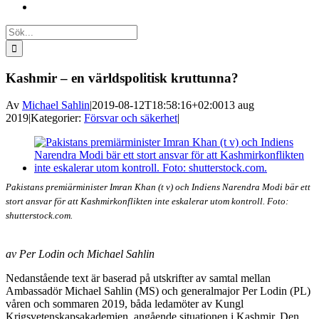
Sök
efter:
Kashmir – en världspolitisk kruttunna?
Av
Michael Sahlin
|
2019-08-12T18:58:16+02:00
13 aug
2019
|
Kategorier:
Försvar och säkerhet
|
Visa
större
bild
Pakistans premiärminister Imran Khan (t v) och Indiens Narendra Modi bär ett
stort ansvar för att Kashmirkonflikten inte eskalerar utom kontroll. Foto:
shutterstock.com.
av Per Lodin och Michael Sahlin
Nedanstående text är baserad på utskrifter av samtal mellan
Ambassadör Michael Sahlin (MS) och generalmajor Per Lodin (PL)
våren och sommaren 2019, båda ledamöter av Kungl
Krigsvetenskapsakademien, angående situationen i Kashmir. Den