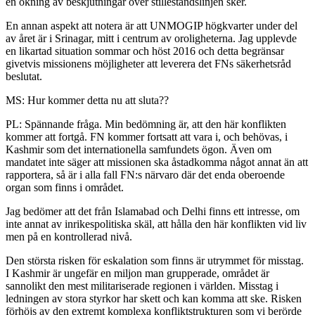
en ökning av beskjutningar över stilleståndslinjen sker.
En annan aspekt att notera är att UNMOGIP högkvarter under del
av året är i Srinagar, mitt i centrum av oroligheterna. Jag upplevde
en likartad situation sommar och höst 2016 och detta begränsar
givetvis missionens möjligheter att leverera det FNs säkerhetsråd
beslutat.
MS: Hur kommer detta nu att sluta??
PL: Spännande fråga. Min bedömning är, att den här konflikten
kommer att fortgå. FN kommer fortsatt att vara i, och behövas, i
Kashmir som det internationella samfundets ögon. Även om
mandatet inte säger att missionen ska åstadkomma något annat än att
rapportera, så är i alla fall FN:s närvaro där det enda oberoende
organ som finns i området.
Jag bedömer att det från Islamabad och Delhi finns ett intresse, om
inte annat av inrikespolitiska skäl, att hålla den här konflikten vid liv
men på en kontrollerad nivå.
Den största risken för eskalation som finns är utrymmet för misstag.
I Kashmir är ungefär en miljon man grupperade, området är
sannolikt den mest militariserade regionen i världen. Misstag i
ledningen av stora styrkor har skett och kan komma att ske. Risken
förhöjs av den extremt komplexa konfliktstrukturen som vi berörde