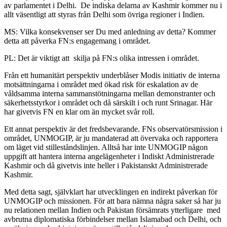
av parlamentet i Delhi. De indiska delarna av Kashmir kommer nu i
allt väsentligt att styras från Delhi som övriga regioner i Indien.
MS: Vilka konsekvenser ser Du med anledning av detta? Kommer
detta att påverka FN:s engagemang i området.
PL: Det är viktigt att skilja på FN:s olika intressen i området.
Från ett humanitärt perspektiv underblåser Modis initiativ de interna
motsättningarna i området med ökad risk för eskalation av de
våldsamma interna sammanstötningarna mellan demonstranter och
säkerhetsstyrkor i området och då särskilt i och runt Srinagar. Här
har givetvis FN en klar om än mycket svår roll.
Ett annat perspektiv är det fredsbevarande. FNs observatörsmission i
området, UNMOGIP, är ju mandaterad att övervaka och rapportera
om läget vid stilleståndslinjen. Alltså har inte UNMOGIP någon
uppgift att hantera interna angelägenheter i Indiskt Administrerade
Kashmir och då givetvis inte heller i Pakistanskt Administrerade
Kashmir.
Med detta sagt, självklart har utvecklingen en indirekt påverkan för
UNMOGIP och missionen. För att bara nämna några saker så har ju
nu relationen mellan Indien och Pakistan försämrats ytterligare med
avbrutna diplomatiska förbindelser mellan Islamabad och Delhi, och