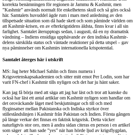
korrekta benämningen för regionen är Jammu & Kashmir, men
”Kashmir” används normalt för enkelhetens skull och så görs också
här. Samtalets huvuddel ägde rum i mars med anledning av den
tillspetsade situation som då hade skett och som påminde världen om
att Kashmir-krisen, en av efterkrigstidens äldsta, finns kvar i all sin
farlighet. Samtalet återupptogs sedan, i augusti, då en ny dramatisk
vändning – Indiens ensidiga upphävande av den indiska Kashmir-
delens särskilda status och väntade reaktioner på detta utspel – gav
nya påminnelser om Kashmirs internationella krispotential.
Samtalet återges här i utskrift
MS: Jag heter Michael Sahlin och finns numera i
Krigsvetenskapsakademien och sitter mitt emot Per Lodin, som har
varit FN-chef i Kashmir tills nyligen och det har ju hänt saker.
Kan jag få börja med att säga att jag har läst och tror att kanske du
också har läst ett antal artiklar om Kashmir nyligen som handlar om
det oroväckande läget med beskjutningar och till och med
flyginsatser mellan Pakistanska och Indiska styrkor över
stilleståndslinjen i Kashmir från Pakistan och Indien. Första gången
på länge verkar det finnas en faktisk krigsrisk. Detta väcker
naturligtvis stor oro, men å andra sidan citeras en person i en artikel
som säger att han sade ”yes” när han hörde ljud av krigsflygplan,