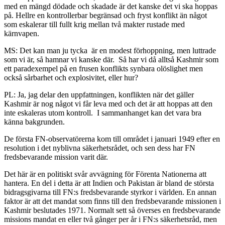
med en mängd dödade och skadade är det kanske det vi ska hoppas
på. Hellre en kontrollerbar begränsad och fryst konflikt än något
som eskalerar till fullt krig mellan två makter rustade med
kärnvapen.
MS: Det kan man ju tycka är en modest förhoppning, men luttrade
som vi är, så hamnar vi kanske där. Så har vi då alltså Kashmir som
ett paradexempel på en frusen konflikts synbara olöslighet men
också sårbarhet och explosivitet, eller hur?
PL: Ja, jag delar den uppfattningen, konflikten när det gäller
Kashmir är nog något vi får leva med och det är att hoppas att den
inte eskaleras utom kontroll. I sammanhanget kan det vara bra
känna bakgrunden.
De första FN-observatörerna kom till området i januari 1949 efter en
resolution i det nyblivna säkerhetsrådet, och sen dess har FN
fredsbevarande mission varit där.
Det här är en politiskt svår avvägning för Förenta Nationerna att
hantera. En del i detta är att Indien och Pakistan är bland de största
bidragsgivarna till FN:s fredsbevarande styrkor i världen. En annan
faktor är att det mandat som finns till den fredsbevarande missionen i
Kashmir beslutades 1971. Normalt sett så överses en fredsbevarande
missions mandat en eller två gånger per år i FN:s säkerhetsråd, men