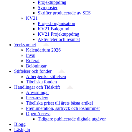
Projektuppdrag
Symposier
Skrifter producerade av SES
KV21
Projekt-organisation
KV21 Bakgrund
KV21 Projektuppdrag
Aktiviteter och resultat
Verksamhet
Kalendarium 2026
Inval
Referat
Belöningar
Stiftelser och fonder
Albergerska stiftelsen
Tibellska fonden
Handlingar och Tidskrift
Anvisningar
Peer-review
Tibellska priset till årets bästa artikel
Prenumeration, särtryck och lösnummer
Open Access
Tidigare publicerade digitala utgåvor
Blogg
Läshjälp