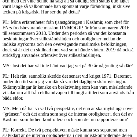
och med det ville denne ha sagt att så olidligt som status quo läget
varit länge så välkomnade han spontant varje förändring, inklusive
tecken på krigsrisk. Hur ser du på detta?
PL: Mina erfarenheter från tjänstgöringen i Kashmir, som chef för
FN:s fredsbevarande mission UNMOGIP, är från sommaren 2016
till sensommaren 2018. Under den perioden så var det konstanta
beskjutningar över stilleståndslinjen och oroligheter mellan de
indiska styrkorna och den övervägande muslimska befolkningen,
dock så är det en skillnad mot vad som hände vintern 2019 då också
stridsflyg användes offensivt över stilleståndslinjen.
MS: Just det har väl inte hänt vad jag vet på 30 år någonting så där?
PL: Helt rätt, sannolikt skedde det senast vid kriget 1971. Däremot,
under den tid som jag var där så var det dagligen skärmytslingar.
Skärmytslingar är kanske en beskrivning som kan vara missledande,
vi talar om allt från eldhandvapen till tungt artilleri som används från
båda sidor.
MS: Men då har vi väl två perspektiv, det ena är skärmytslingar över
”gränsen” och det andra som sagt de interna oroligheter i den del av
Kashmir som Indien kontrollerar och som det nu rapporteras om?
PL: Korrekt. De två perspektiven måste kunna ses separerat men
självklart är de interna oroligheterna i den indiskkontrollerade delen