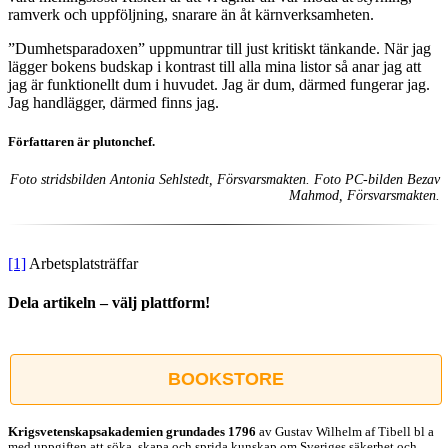
ramverk och uppföljning, snarare än åt kärnverksamheten.
”Dumhetsparadoxen” uppmuntrar till just kritiskt tänkande. När jag
lägger bokens budskap i kontrast till alla mina listor så anar jag att
jag är funktionellt dum i huvudet. Jag är dum, därmed fungerar jag.
Jag handlägger, därmed finns jag.
Författaren är plutonchef.
Foto stridsbilden Antonia Sehlstedt, Försvarsmakten. Foto PC-bilden Bezav
Mahmod, Försvarsmakten.
[1]
Arbetsplatsträffar
Dela artikeln – välj plattform!
Facebook
X
Reddit
LinkedIn
WhatsApp
Tumblr
Pinterest
Vk
E-
post
BOOKSTORE
Krigsvetenskap­sakademien grundades 1796
av Gustav Wilhelm af Tibell bl a
med uppgiften att söka, skapa och sprida kunskap om Sveriges säkerhet och