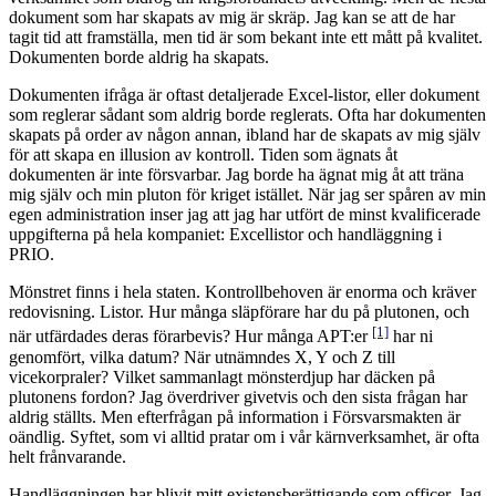
dokument som har skapats av mig är skräp. Jag kan se att de har
tagit tid att framställa, men tid är som bekant inte ett mått på kvalitet.
Dokumenten borde aldrig ha skapats.
Dokumenten ifråga är oftast detaljerade Excel-listor, eller dokument
som reglerar sådant som aldrig borde reglerats. Ofta har dokumenten
skapats på order av någon annan, ibland har de skapats av mig själv
för att skapa en illusion av kontroll. Tiden som ägnats åt
dokumenten är inte försvarbar. Jag borde ha ägnat mig åt att träna
mig själv och min pluton för kriget istället. När jag ser spåren av min
egen administration inser jag att jag har utfört de minst kvalificerade
uppgifterna på hela kompaniet: Excellistor och handläggning i
PRIO.
Mönstret finns i hela staten. Kontrollbehoven är enorma och kräver
redovisning. Listor. Hur många släpförare har du på plutonen, och
[1]
när utfärdades deras förarbevis? Hur många APT:er
har ni
genomfört, vilka datum? När utnämndes X, Y och Z till
vicekorpraler? Vilket sammanlagt mönsterdjup har däcken på
plutonens fordon? Jag överdriver givetvis och den sista frågan har
aldrig ställts. Men efterfrågan på information i Försvarsmakten är
oändlig. Syftet, som vi alltid pratar om i vår kärnverksamhet, är ofta
helt frånvarande.
Handläggningen har blivit mitt existensberättigande som officer. Jag