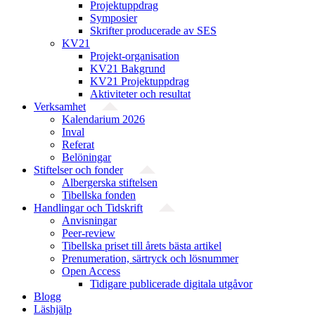
Projektuppdrag
Symposier
Skrifter producerade av SES
KV21
Projekt-organisation
KV21 Bakgrund
KV21 Projektuppdrag
Aktiviteter och resultat
Verksamhet
Kalendarium 2026
Inval
Referat
Belöningar
Stiftelser och fonder
Albergerska stiftelsen
Tibellska fonden
Handlingar och Tidskrift
Anvisningar
Peer-review
Tibellska priset till årets bästa artikel
Prenumeration, särtryck och lösnummer
Open Access
Tidigare publicerade digitala utgåvor
Blogg
Läshjälp