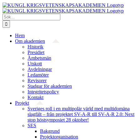
Fortsätt
till
innehållet
Sök
efter:
Hem
Om akademien
Historik
Presidiet
Ämbetsmän
Utskott
Avdelningar
Ledamöter
Revisorer
Stadgar för akademien
Integritetspolicy
Kontakt
Projekt
Sveriges roll i en multipolär värld med multidomäna
slagfält – från projektet SV-A-R till SV-A-R 2.0: Next
stop höstsymposiet 28 oktober!
SES
Bakgrund
Projekt­organisation