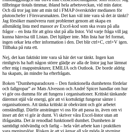
tillbringar tiotals timmar, ibland hela arbetsveckan, vid min dator.
Och då tror jag inte att min tid i FMAP överskrider medianen för
plutonchefer i Försvarsmakten. Det kan väl inte vara så det är tänkt?
Jag försöker manövrera runt problemet genom att skapa en
allsmäktig lista med massor av Excel-kod som ska svara på alla
frågor – en lista för att göra slut på alla listor. Vid varje fråga vill jag
kunna hänvisa till Listan. Det hjälper inte. Min lista har fel format,
ingen orkar leta efter information i den. Det blir ctrl+C, ctrl+V igen.
Tillbaka på ruta ett.
Nej, det kan faktiskt inte vara så här det var tänkt. Ingen kan
rimligtvis ha haft någon större glädje av alla de listor jag har lämnat
efter mig i mappstrukturer, EMILIA och Outlook. De borde aldrig
ha skapats, än mindre ha efterfrågats.
Boken ”Dumhetsparadoxen – Den funktionella dumhetens fördelar
och fallgropar” av Mats Alvesson och André Spicer handlar om hur
vi gör oss dumma för att fungera i organisationer. Kritiskt tänkande
däremot stjäl vår energi, gör att vi kortsiktigt fungerar sämre i
organisationen. Att tänka kritiskt är obekvämt och gör arbetet
omständligt. Därför anstränger vi oss för att passa in, även om vi
inser att det vi gör är dumt. Vi skriver våra Excel-listor utan att
ifrågasätta. Det är renodlad funktionell dumhet. Dumheten är
samtidigt nödvändig och farlig – hela vårt arbete kan i praktiken
vara meningslöst. Risken är att vi ägnar all vår möda åt styrning,