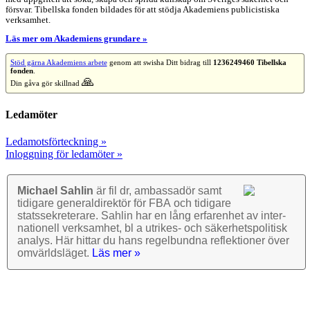
försvar. Tibellska fonden bildades för att stödja Akademiens publicistiska
verksamhet.
Läs mer om Akademiens grundare »
Stöd gärna Akademiens arbete
genom att swisha Ditt bidrag till
1236249460 Tibellska
fonden
.
🙏
Din gåva gör skillnad
Ledamöter
Ledamotsförteckning »
Inloggning för ledamöter »
Michael Sahlin
är fil dr, ambassadör samt
tidigare general­direktör för FBA och tidigare
stats­sekre­terare. Sahlin har en lång erfarenhet av inter­
nationell verk­samhet, bl a utrikes- och säkerhets­politisk
analys. Här hittar du hans regel­bundna reflek­tioner över
omvärlds­läget.
Läs mer »