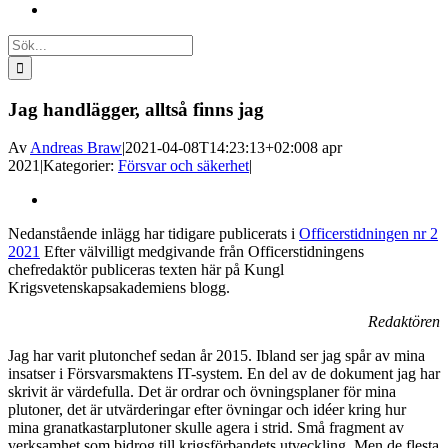
Sök
efter:
Jag handlägger, alltså finns jag
Av
Andreas Braw
|
2021-04-08T14:23:13+02:00
8 apr
2021
|
Kategorier:
Försvar och säkerhet
|
Visa
större
Nedanstående inlägg har tidigare publicerats i
Officerstidningen nr 2
bild
2021
Efter välvilligt medgivande från Officerstidningens
chefredaktör publiceras texten här på Kungl
Krigsvetenskapsakademiens blogg.
Redaktören
Jag har varit plutonchef sedan år 2015. Ibland ser jag spår av mina
insatser i Försvarsmaktens IT-system. En del av de dokument jag har
skrivit är värdefulla. Det är ordrar och övningsplaner för mina
plutoner, det är utvärderingar efter övningar och idéer kring hur
mina granatkastarplutoner skulle agera i strid. Små fragment av
verksamhet som bidrog till krigsförbandets utveckling. Men de flesta