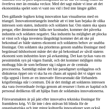
överleva mer än enstaka veckor. Med det sagt måste vi inse att det
ekonomiska spelet som vi vant oss vid i fred inte längre gäller.
Den gällande logiken kring innovation kan visualiseras med en
triangel. Innovationstriangeln innebär att vi inte kan bejaka de olika
intressen som staten, industrin och soldaten har. Om staten ska spara
pengar, eller åtminstone hålla ner kostnader, kommer det påverka
industrin och soldaten negativt. Ska industrin ha möjlighet att plocka
ut vinst och våga investera långsiktigt kommer det att ske på
bekostnad av både statens ekonomi och soldatens behov av snabba
lösningar. Om soldaten ska prioriteras genom snabba lösningar med
begränsad tidshorisont måste det ske på bekostnad av såväl statens
ekonomi som industrins krav på avkastning. Det kan tyckas vara en
pessimistisk syn på vägen framåt, och det kommer möjligen möta
mothugg från de som befinner sig i någon av de centrala
processerna. Samtidigt måste det här paradigmet synliggöras och
diskuteras öppet om vi ska ha en chans att uppnå det vi säger oss
vilja uppnå i form av en innovativ försvarsmakt där förbandets
krigsförmåga står i centrum. Då är det rimligt att soldatens intressen
ska vara överordnade övriga genom att resurser i form av kapital och
personal dedikeras till att hjälpa fram de soldatnära innovationerna.
Försvarsmakten är på jakt efter innovativa tekniska lösningar för
framtidens krig. Vi får inte i den strävan bli blinda för de
organisatoriska och inte minst kulturella innovationer som också