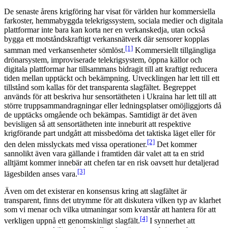
större
De senaste årens krigföring har visat för världen hur kommersiella
bild
farkoster, hemmabyggda telekrigssystem, sociala medier och digitala
plattformar inte bara kan korta ner en verkanskedja, utan också
bygga ett motståndskraftigt verkansnätverk där sensorer kopplas
[1]
samman med verkansenheter sömlöst.
Kommersiellt tillgängliga
drönarsystem, improviserade telekrigsystem, öppna källor och
digitala plattformar har tillsammans bidragit till att kraftigt reducera
tiden mellan upptäckt och bekämpning. Utvecklingen har lett till ett
tillstånd som kallas för det transparenta slagfältet. Begreppet
används för att beskriva hur sensortätheten i Ukraina har lett till att
större truppsammandragningar eller ledningsplatser omöjliggjorts då
de upptäcks omgående och bekämpas. Samtidigt är det även
bevisligen så att sensortätheten inte inneburit att respektive
krigförande part undgått att missbedöma det taktiska läget eller för
[2]
den delen misslyckats med vissa operationer.
Det kommer
sannolikt även vara gällande i framtiden där valet att ta en strid
alltjämt kommer innebär att chefen tar en risk oavsett hur detaljerad
[3]
lägesbilden anses vara.
Även om det existerar en konsensus kring att slagfältet är
transparent, finns det utrymme för att diskutera vilken typ av klarhet
som vi menar och vilka utmaningar som kvarstår att hantera för att
[4]
verkligen uppnå ett genomskinligt slagfält.
I synnerhet att