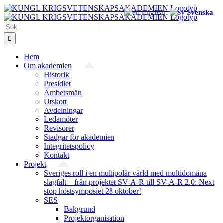
Fortsätt
English
Svenska
till
innehållet
Sök
efter:
Hem
Om akademien
Historik
Presidiet
Ämbetsmän
Utskott
Avdelningar
Ledamöter
Revisorer
Stadgar för akademien
Integritetspolicy
Kontakt
Projekt
Sveriges roll i en multipolär värld med multidomäna
slagfält – från projektet SV-A-R till SV-A-R 2.0: Next
stop höstsymposiet 28 oktober!
SES
Bakgrund
Projekt­organisation