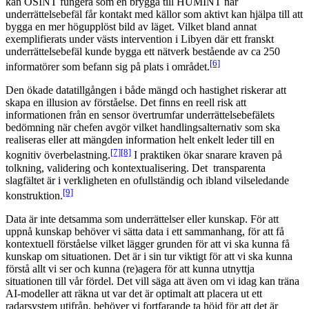
kan OSINT fungera som en brygga till HUMINT när
underrättelsebefäl får kontakt med källor som aktivt kan hjälpa till att
bygga en mer högupplöst bild av läget. Vilket bland annat
exemplifierats under västs intervention i Libyen där ett franskt
underrättelsebefäl kunde bygga ett nätverk bestående av ca 250
[6]
informatörer som befann sig på plats i området.
Den ökade datatillgången i både mängd och hastighet riskerar att
skapa en illusion av förståelse. Det finns en reell risk att
informationen från en sensor övertrumfar underrättelsebefälets
bedömning när chefen avgör vilket handlingsalternativ som ska
realiseras eller att mängden information helt enkelt leder till en
[7]
[8]
kognitiv överbelastning.
I praktiken ökar snarare kraven på
tolkning, validering och kontextualisering. Det transparenta
slagfältet är i verkligheten en ofullständig och ibland vilseledande
[9]
konstruktion.
Data är inte detsamma som underrättelser eller kunskap. För att
uppnå kunskap behöver vi sätta data i ett sammanhang, för att få
kontextuell förståelse vilket lägger grunden för att vi ska kunna få
kunskap om situationen. Det är i sin tur viktigt för att vi ska kunna
förstå allt vi ser och kunna (re)agera för att kunna utnyttja
situationen till vår fördel. Det vill säga att även om vi idag kan träna
AI-modeller att räkna ut var det är optimalt att placera ut ett
radarsystem utifrån, behöver vi fortfarande ta höjd för att det är