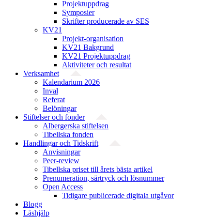
Projektuppdrag
Symposier
Skrifter producerade av SES
KV21
Projekt-organisation
KV21 Bakgrund
KV21 Projektuppdrag
Aktiviteter och resultat
Verksamhet
Kalendarium 2026
Inval
Referat
Belöningar
Stiftelser och fonder
Albergerska stiftelsen
Tibellska fonden
Handlingar och Tidskrift
Anvisningar
Peer-review
Tibellska priset till årets bästa artikel
Prenumeration, särtryck och lösnummer
Open Access
Tidigare publicerade digitala utgåvor
Blogg
Läshjälp