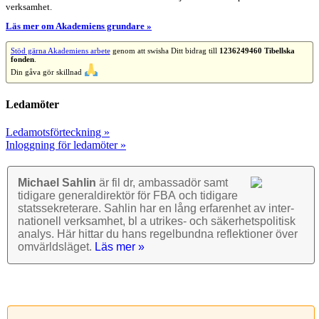
verksamhet.
Läs mer om Akademiens grundare »
Stöd gärna Akademiens arbete
genom att swisha Ditt bidrag till
1236249460 Tibellska
fonden
.
Din gåva gör skillnad
Ledamöter
Ledamotsförteckning »
Inloggning för ledamöter »
Michael Sahlin
är fil dr, ambassadör samt
tidigare general­direktör för FBA och tidigare
stats­sekre­terare. Sahlin har en lång erfarenhet av inter­
nationell verk­samhet, bl a utrikes- och säkerhets­politisk
analys. Här hittar du hans regel­bundna reflek­tioner över
omvärlds­läget.
Läs mer »