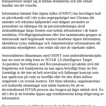
transparensen skiljer sig åt mellan domänerna och inte enbart
handlar om det visuella.
Information hämtad från öppna källor (OSINT) har bevisligen haft
en påverkande roll i det ryska angreppskriget mot Ukraina där
metoder och tekniska hjälpmedel som tidigare användes av
journalister nu tillämpas för att precisionsbekämpa såväl
stridsställningar längs fronten som kritisk infrastruktur i de bakre
områdena. Frivilligorganisationer eller löst sammansatta grupper av
intresserade med begränsade resurser bearbetar öppen information,
identifierar ryska ställningar och vidarebefordrar informationen till
ukrainska myndigheter, som sedan slår mot de utpekade målen.
Sensortätheten tillsammans med OSINT som underrättelsedisciplin
kan ses som en tidig form av ISTAR 2.0 (Intelligence Target
Acquisition Surveillance and Reconnaissance) på taktisk nivå där
brigaderna och bataljonerna nu kan agera betydligt friare än förr.
Samtidigt är det inte ett helt utvecklat och fullmoget koncept som
kan appliceras på varje ny konflikt eller för den delen införas
omgående i en svensk kontext. Det finns tekniska, organisatoriska
och kulturella utmaningar som måste hanteras för att en
decentraliserad ISTAR-process ska fungera på lägre taktisk nivå. En
del i det är att fortsätta öppna upp restriktionerna kring delgivning av
information.