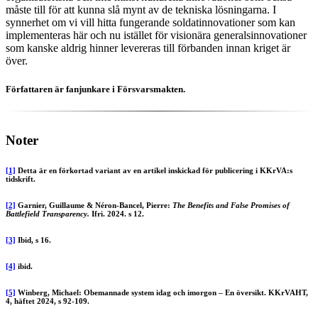
måste till för att kunna slå mynt av de tekniska lösningarna. I
synnerhet om vi vill hitta fungerande soldatinnovationer som kan
implementeras här och nu istället för visionära generalsinnovationer
som kanske aldrig hinner levereras till förbanden innan kriget är
över.
Författaren är fanjunkare i Försvarsmakten.
Noter
[1]
Detta är en förkortad variant av en artikel inskickad för publicering i KKrVA:s
tidskrift.
[2]
Garnier, Guillaume & Néron-Bancel, Pierre:
The Benefits and False Promises of
Battlefield Transparency.
Ifri. 2024. s 12.
[3]
Ibid, s 16.
[4]
ibid.
[5]
Winberg, Michael: Obemannade system idag och imorgon – En översikt. KKrVAHT,
4, häftet 2024, s 92-109.