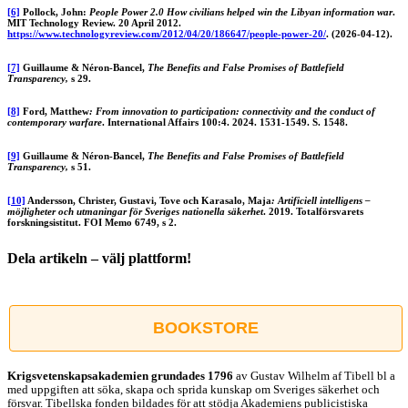
[6]
Pollock, John:
People Power 2.0 How civilians helped win the Libyan information war
.
MIT Technology Review. 20 April 2012.
https://www.technologyreview.com/2012/04/20/186647/people-power-20/
. (2026-04-12).
[7]
Guillaume & Néron-Bancel,
The Benefits and False Promises of Battlefield
Transparency,
s 29.
[8]
Ford, Matthew
: From innovation to participation: connectivity and the conduct of
contemporary warfare
. International Affairs 100:4. 2024. 1531-1549. S. 1548.
[9]
Guillaume & Néron-Bancel,
The Benefits and False Promises of Battlefield
Transparency,
s 51.
[10]
Andersson, Christer, Gustavi, Tove och Karasalo, Maja
: Artificiell intelligens –
möjligheter och utmaningar för Sveriges nationella säkerhet
. 2019. Totalförsvarets
forskningsistitut. FOI Memo 6749, s 2.
Dela artikeln – välj plattform!
Facebook
X
Reddit
LinkedIn
WhatsApp
Tumblr
Pinterest
Vk
E-
post
BOOKSTORE
Krigsvetenskap­sakademien grundades 1796
av Gustav Wilhelm af Tibell bl a
med uppgiften att söka, skapa och sprida kunskap om Sveriges säkerhet och
försvar. Tibellska fonden bildades för att stödja Akademiens publicistiska