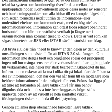
Det transparenta slagfältet bygger på att det finns ett nätverk av
tekniska system som kontinuerligt överför data mellan alla
uppkopplade noder. Konventionellt utgörs dessa noder av sensorer
och bearbetningspunkter som alla bidrar till en komplett lägesbild,
som sedan förmedlas nedåt utifrån de informations- eller
underrättelsebehov som kommunicerats, med en hög nivå av
informationsskydd. Information kan oftast flöda relativt obehindrat
horisontellt men blir mer restriktivt vertikalt ju längre ner i
organisationen man kommer (need to know). Detta är vad som kan
sägas kännetecknar JISR eller ISTAR såväl historiskt som idag.
Att bryta sig loss från ”need to know” är den delen av den kulturella
omställningen som måste till för att ISTAR 2.0 ska fungera. Om
information inte delges brett och omgående spelar det principiellt
ingen roll hur många sensorer eller verkansdelar du har uppkopplade
till verkansnätet, inte heller hur stark bearbetningskapacitet du har.
Informationen riskerar att fastna i olika rör på lokala öar där få kan ta
del av informationen, och när den väl når fram till en mottagare som
behöver informationen är det troligtvis för sent. Fokus ska ligga på
att tillse att förbanden på lägre taktisk nivå får sina behov
tillgodosedda och att dessa inte överskuggas av högre stabs
upplevda behov av att visuellt se hela slagfältet vilket i
förlängningen riskerar att leda till detaljstyrning.
Genom att länka ihop obemannade farkoster, lägre taktisk
signalspaning och olika verkansplattformar i en fullt digitaliserad