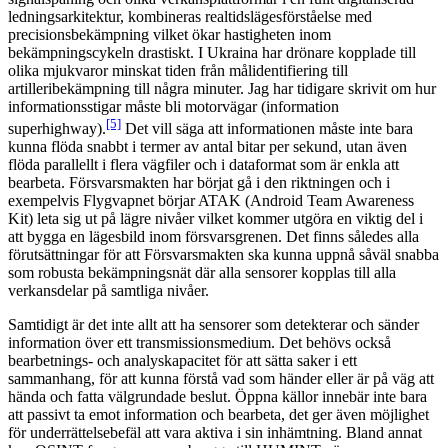
ledningsarkitektur, kombineras realtidslägesförståelse med
precisionsbekämpning vilket ökar hastigheten inom
bekämpningscykeln drastiskt. I Ukraina har drönare kopplade till
olika mjukvaror minskat tiden från målidentifiering till
artilleribekämpning till några minuter. Jag har tidigare skrivit om hur
informationsstigar måste bli motorvägar (information
[5]
superhighway).
Det vill säga att informationen måste inte bara
kunna flöda snabbt i termer av antal bitar per sekund, utan även
flöda parallellt i flera vägfiler och i dataformat som är enkla att
bearbeta. Försvarsmakten har börjat gå i den riktningen och i
exempelvis Flygvapnet börjar ATAK (Android Team Awareness
Kit) leta sig ut på lägre nivåer vilket kommer utgöra en viktig del i
att bygga en lägesbild inom försvarsgrenen. Det finns således alla
förutsättningar för att Försvarsmakten ska kunna uppnå såväl snabba
som robusta bekämpningsnät där alla sensorer kopplas till alla
verkansdelar på samtliga nivåer.
Samtidigt är det inte allt att ha sensorer som detekterar och sänder
information över ett transmissionsmedium. Det behövs också
bearbetnings- och analyskapacitet för att sätta saker i ett
sammanhang, för att kunna förstå vad som händer eller är på väg att
hända och fatta välgrundade beslut. Öppna källor innebär inte bara
att passivt ta emot information och bearbeta, det ger även möjlighet
för underrättelsebefäl att vara aktiva i sin inhämtning. Bland annat