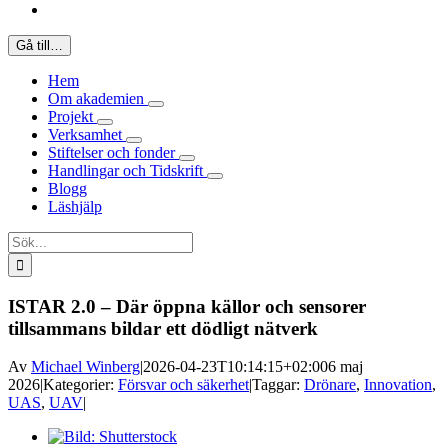
Gå till…
Hem
Om akademien
Projekt
Verksamhet
Stiftelser och fonder
Handlingar och Tidskrift
Blogg
Läshjälp
Sök
efter:
ISTAR 2.0 – Där öppna källor och sensorer
tillsammans bildar ett dödligt nätverk
Av
Michael Winberg
|
2026-04-23T10:14:15+02:00
6 maj
2026
|
Kategorier:
Försvar och säkerhet
|
Taggar:
Drönare
,
Innovation
,
UAS
,
UAV
|
Visa