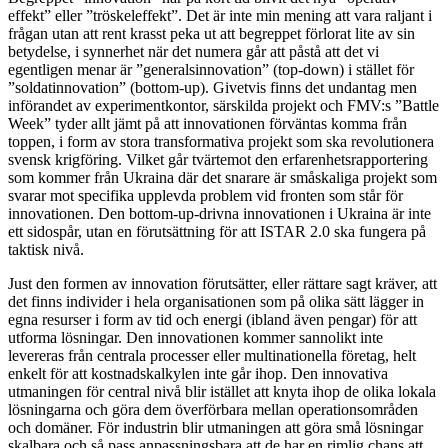
effekt” eller ”tröskeleffekt”. Det är inte min mening att vara raljant i
frågan utan att rent krasst peka ut att begreppet förlorat lite av sin
betydelse, i synnerhet när det numera går att påstå att det vi
egentligen menar är ”generalsinnovation” (top-down) i stället för
”soldatinnovation” (bottom-up). Givetvis finns det undantag men
införandet av experimentkontor, särskilda projekt och FMV:s ”Battle
Week” tyder allt jämt på att innovationen förväntas komma från
toppen, i form av stora transformativa projekt som ska revolutionera
svensk krigföring. Vilket går tvärtemot den erfarenhetsrapportering
som kommer från Ukraina där det snarare är småskaliga projekt som
svarar mot specifika upplevda problem vid fronten som står för
innovationen. Den bottom-up-drivna innovationen i Ukraina är inte
ett sidospår, utan en förutsättning för att ISTAR 2.0 ska fungera på
taktisk nivå.
Just den formen av innovation förutsätter, eller rättare sagt kräver, att
det finns individer i hela organisationen som på olika sätt lägger in
egna resurser i form av tid och energi (ibland även pengar) för att
utforma lösningar. Den innovationen kommer sannolikt inte
levereras från centrala processer eller multinationella företag, helt
enkelt för att kostnadskalkylen inte går ihop. Den innovativa
utmaningen för central nivå blir istället att knyta ihop de olika lokala
lösningarna och göra dem överförbara mellan operationsområden
och domäner. För industrin blir utmaningen att göra små lösningar
skalbara och så pass anpassningsbara att de har en rimlig chans att