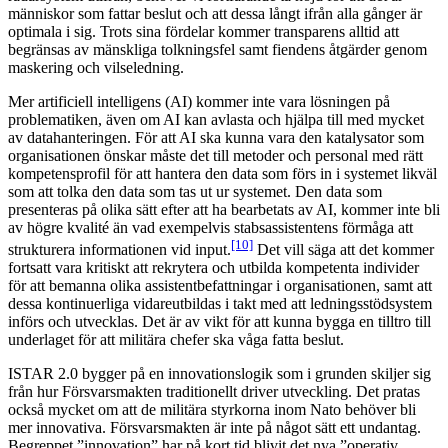
människor som fattar beslut och att dessa långt ifrån alla gånger är
optimala i sig. Trots sina fördelar kommer transparens alltid att
begränsas av mänskliga tolkningsfel samt fiendens åtgärder genom
maskering och vilseledning.
Mer artificiell intelligens (AI) kommer inte vara lösningen på
problematiken, även om AI kan avlasta och hjälpa till med mycket
av datahanteringen. För att AI ska kunna vara den katalysator som
organisationen önskar måste det till metoder och personal med rätt
kompetensprofil för att hantera den data som förs in i systemet likväl
som att tolka den data som tas ut ur systemet. Den data som
presenteras på olika sätt efter att ha bearbetats av AI, kommer inte bli
av högre kvalité än vad exempelvis stabsassistentens förmåga att
[10]
strukturera informationen vid input.
Det vill säga att det kommer
fortsatt vara kritiskt att rekrytera och utbilda kompetenta individer
för att bemanna olika assistentbefattningar i organisationen, samt att
dessa kontinuerliga vidareutbildas i takt med att ledningsstödsystem
införs och utvecklas. Det är av vikt för att kunna bygga en tilltro till
underlaget för att militära chefer ska våga fatta beslut.
ISTAR 2.0 bygger på en innovationslogik som i grunden skiljer sig
från hur Försvarsmakten traditionellt driver utveckling. Det pratas
också mycket om att de militära styrkorna inom Nato behöver bli
mer innovativa. Försvarsmakten är inte på något sätt ett undantag.
Begreppet ”innovation” har på kort tid blivit det nya ”operativ