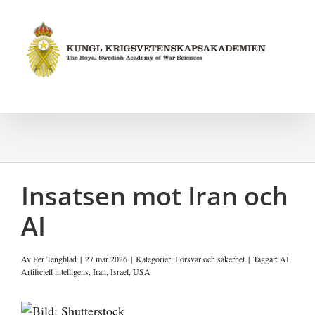
Fortsätt
till
innehållet
Insatsen mot Iran och
AI
Av
Per Tengblad
|
27 mar 2026
|
Kategorier:
Försvar och säkerhet
|
Taggar:
AI
,
Artificiell intelligens
,
Iran
,
Israel
,
USA
Visa