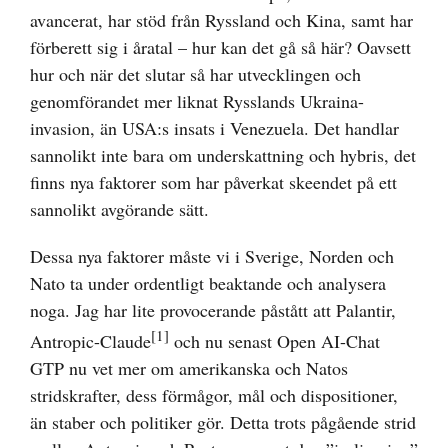
avancerat, har stöd från Ryssland och Kina, samt har
förberett sig i åratal – hur kan det gå så här? Oavsett
hur och när det slutar så har utvecklingen och
genomförandet mer liknat Rysslands Ukraina-
invasion, än USA:s insats i Venezuela. Det handlar
sannolikt inte bara om underskattning och hybris, det
finns nya faktorer som har påverkat skeendet på ett
sannolikt avgörande sätt.
Dessa nya faktorer måste vi i Sverige, Norden och
Nato ta under ordentligt beaktande och analysera
noga. Jag har lite provocerande påstått att Palantir,
[1]
Antropic-Claude
och nu senast Open AI-Chat
GTP nu vet mer om amerikanska och Natos
stridskrafter, dess förmågor, mål och dispositioner,
än staber och politiker gör. Detta trots pågående strid