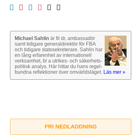
Michael Sahlin
är fil dr, ambassadör
samt tidigare general­direktör för FBA
och tidigare stats­sekre­terare. Sahlin har
en lång erfarenhet av inter­nationell
verk­samhet, bl a utrikes- och säkerhets­
politisk analys. Här hittar du hans regel­
bundna reflek­tioner över omvärlds­läget.
Läs mer »
FRI NEDLADDNING