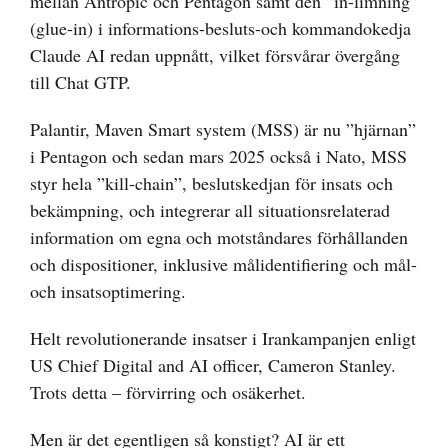
mellan Antropic och Pentagon samt den ”in-limning”
(glue-in) i informations-besluts-och kommandokedja
Claude AI redan uppnått, vilket försvårar övergång
till Chat GTP.
Palantir, Maven Smart system (MSS) är nu ”hjärnan”
i Pentagon och sedan mars 2025 också i Nato, MSS
styr hela ”kill-chain”, beslutskedjan för insats och
bekämpning, och integrerar all situationsrelaterad
information om egna och motståndares förhållanden
och dispositioner, inklusive målidentifiering och mål-
och insatsoptimering.
Helt revolutionerande insatser i Irankampanjen enligt
US Chief Digital and AI officer, Cameron Stanley.
Trots detta – förvirring och osäkerhet.
Men är det egentligen så konstigt? AI är ett