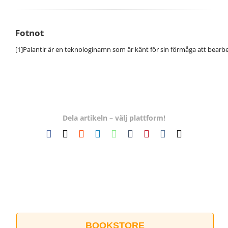
Fotnot
[1]
Palantir är en teknologinamn som är känt för sin förmåga att bearbet
Dela artikeln – välj plattform!
Facebook
X
Reddit
LinkedIn
WhatsApp
Tumblr
Pinterest
Vk
E-
post
BOOKSTORE