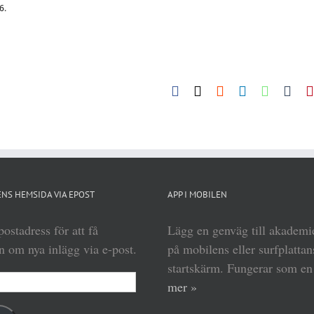
6.
Facebook
X
Reddit
LinkedIn
WhatsA
Tum
NS HEMSIDA VIA EPOST
APP I MOBILEN
ostadress för att få
Lägg en genväg till akadem
 om nya inlägg via e-post.
på mobilens eller surfplattan
startskärm. Fungerar som e
mer »