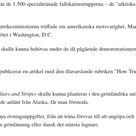
r de 1.500 specialtränade fallskärmstrupperna – de ”arktiska
utrikesministrarna träffade sin amerikanska motsvarighet, Ma
ötet i Washington, D.C.
na skulle kunna behövas under de då pågående demonstrationern
publicerat en artikel med den illavarslande rubriken ”How Tr
Stars and Stripes
skulle kunna planteras i den grönländska sn
ade anlänt från Alaska, får man förmoda.
a övningsuppgifter, från att träna försvar till att angripa och 
en grönlänning eller dansk det minsta lugnare.