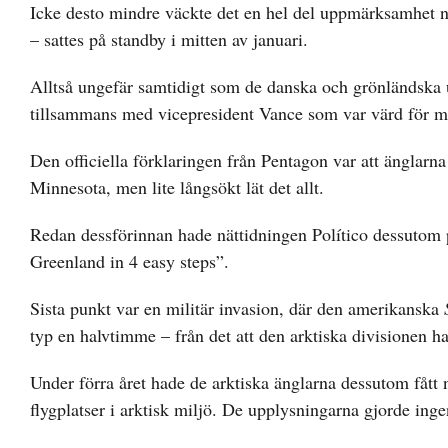
Icke desto mindre väckte det en hel del uppmärksamhet nä
– sattes på standby i mitten av januari.
Alltså ungefär samtidigt som de danska och grönländska 
tillsammans med vicepresident Vance som var värd för m
Den officiella förklaringen från Pentagon var att änglar
Minnesota, men lite långsökt lät det allt.
Redan dessförinnan hade nättidningen Político dessutom 
Greenland in 4 easy steps”.
Sista punkt var en militär invasion, där den amerikanska
typ en halvtimme – från det att den arktiska divisionen h
Under förra året hade de arktiska änglarna dessutom fått ny
flygplatser i arktisk miljö. De upplysningarna gjorde ing