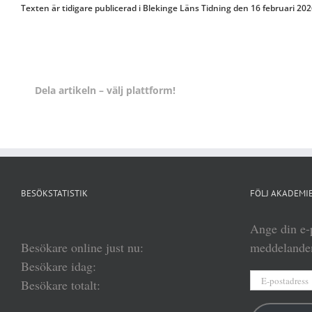
Texten är tidigare publicerad i Blekinge Läns Tidning den 16 februari 202
Dela artikeln – välj plattform!
BESÖKSTATISTIK
FÖLJ AKADEMIE
Ange din e-p
Besökare online just nu:
meddelanden
Besökare idag:
E-
Besökare totalt:
postadress