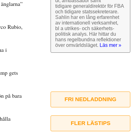
dr, ambassadör samt
 änglarna”
tidigare general­direktör för FBA
och tidigare stats­sekre­terare.
Sahlin har en lång erfarenhet
av inter­nationell verk­samhet,
rco Rubio,
bl a utrikes- och säkerhets­
politisk analys. Här hittar du
hans regel­bundna reflek­tioner
över omvärlds­läget.
Läs mer »
a i
ump gets
ön på bara
FRI NEDLADDNING
hålla
FLER LÄSTIPS