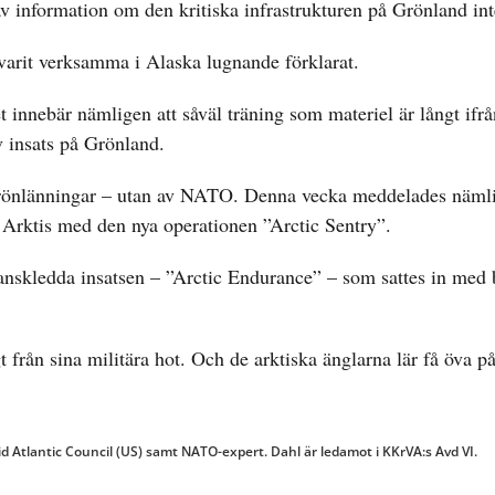
information om den kritiska infrastrukturen på Grönland inte
a varit verksamma i Alaska lugnande förklarat.
t innebär nämligen att såväl träning som materiel är långt ifrå
v insats på Grönland.
 grönlänningar – utan av NATO. Denna vecka meddelades näml
i Arktis med den nya operationen ”Arctic Sentry”.
anskledda insatsen – ”Arctic Endurance” – som sattes in med 
t från sina militära hot. Och de arktiska änglarna lär få öva p
vid Atlantic Council (US) samt NATO-expert. Dahl är ledamot i KKrVA:s Avd VI.