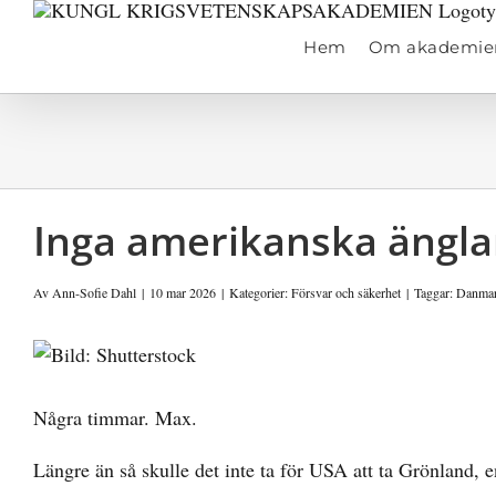
Fortsätt
till
Hem
Om akademie
innehållet
Inga amerikanska ängla
Av
Ann-Sofie Dahl
|
10 mar 2026
|
Kategorier:
Försvar och säkerhet
|
Taggar:
Danma
Visa
större
bild
Några timmar. Max.
Längre än så skulle det inte ta för USA att ta Grönland, 