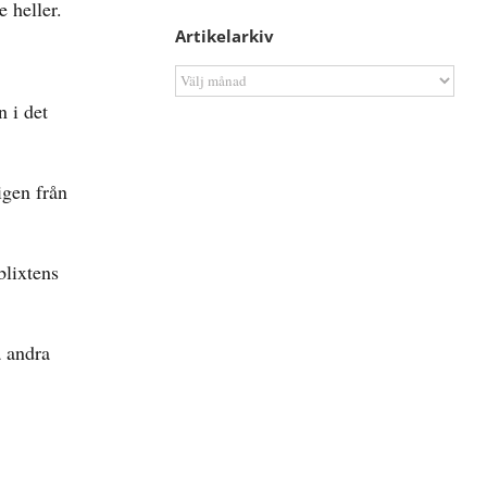
 heller.
Artikelarkiv
Artikelarkiv
n i det
igen från
blixtens
å andra