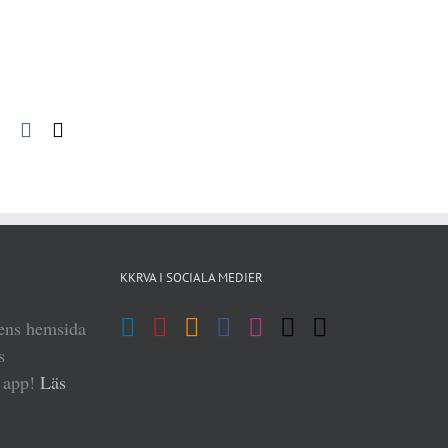
pp
blr
Pinterest
Vk
E-
post
KKRVA I SOCIALA MEDIER
iens hemsida
s
n app!
Läs