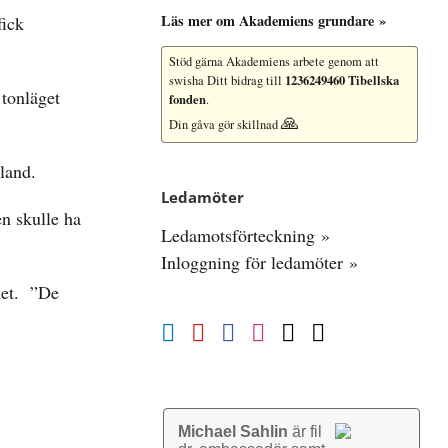
Läs mer om Akademiens grundare »
fick
Stöd gärna Akademiens arbete
genom att
1236249460 Tibellska
swisha Ditt bidrag till
 tonläget
fonden
.
🙏
Din gåva gör skillnad
land.
Ledamöter
en skulle ha
Ledamotsförteckning »
Inloggning för ledamöter »
het. ”De
Michael Sahlin
är fil