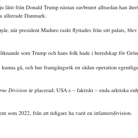
ju låtit från Donald Trump nästan oavbrutet alltsedan han åter
la allierade Danmark.
r, när president Maduro raskt flyttades från sitt palats, blev
 liknande som Trump och hans folk hade i beredskap för Grön
lle kunna gå, och hur framgångsrik en sådan operation egentlig
rne Division
är placerad; USA:s – faktiskt – enda arktiska en
ent som 2022, från att tidigare ha varit en infanteridivision.