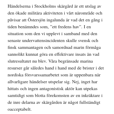
Händelserna i Stockholms skärgård är ett utslag av
den ökade militära aktiviteten i vårt närområde och
påvisar att Östersjön ingalunda är vad det en gång i
tiden benämndes som, ”ett fredens hav”. I en
situation som den vi upplevt i samband med den
senaste undervattensincidenten skulle svensk och
finsk sammantagen och samordnad marin förmåga
sannolikt kunnat göra en effektivare insats än vad
slutresultatet nu blev. Våra begränsade marina
resurser går således hand i hand med de brister i det
nordiska försvarssamarbetet som är uppenbara när
allvarligare händelser utspelar sig. Nej, inget har
hittats och ingen antagonistisk aktör kan utpekas
samtidigt som blotta förekomsten av en inkräktare i
de inre delarna av skärgården är något fullständigt
oacceptabelt.