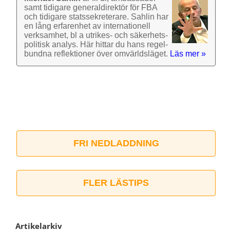
samt tidigare general­direktör för FBA
och tidigare stats­sekre­terare. Sahlin har
en lång erfarenhet av inter­nationell
verk­samhet, bl a utrikes- och säkerhets­
politisk analys. Här hittar du hans regel­
bundna reflek­tioner över omvärlds­läget.
Läs mer »
FRI NEDLADDNING
FLER LÄSTIPS
Artikelarkiv