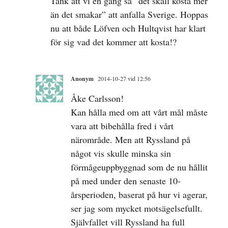
Tänk att vi en gång sa ”det skall kosta mer
än det smakar” att anfalla Sverige. Hoppas
nu att både Löfven och Hultqvist har klart
för sig vad det kommer att kosta!?
Anonym
2014-10-27 vid 12:56
Åke Carlsson!
Kan hålla med om att vårt mål måste
vara att bibehålla fred i vårt
närområde. Men att Ryssland på
något vis skulle minska sin
förmågeuppbyggnad som de nu hållit
på med under den senaste 10-
årsperioden, baserat på hur vi agerar,
ser jag som mycket motsägelsefullt.
Självfallet vill Ryssland ha full