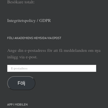
Besökare totalt:
Integritetspolicy / GDPR
FÖLJ AKADEMIENS HEMSIDA VIA EPOST
Ange din e-postadress för att få meddelanden om nya
inlägg via e-post.
E-
postadress
Följ
APP I MOBILEN