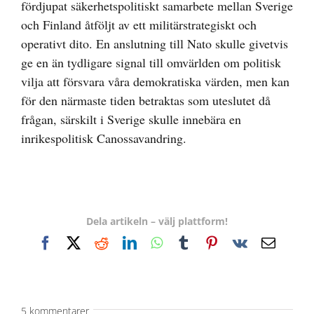
fördjupat säkerhetspolitiskt samarbete mellan Sverige
och Finland åtföljt av ett militärstrategiskt och
operativt dito. En anslutning till Nato skulle givetvis
ge en än tydligare signal till omvärlden om politisk
vilja att försvara våra demokratiska värden, men kan
för den närmaste tiden betraktas som uteslutet då
frågan, särskilt i Sverige skulle innebära en
inrikespolitisk Canossavandring.
Dela artikeln – välj plattform!
Facebook
X
Reddit
LinkedIn
WhatsApp
Tumblr
Pinterest
Vk
E-
post
5 kommentarer