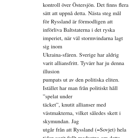
kontroll över Östersjön. Det finns flera
sätt att uppnå detta. Nästa steg mål
för Ryssland är förmodligen att
införliva Baltstaterna i det ryska
imperiet, när väl stormvindarna lagt
sig inom
Ukraina-sfären. Sverige har aldrig
varit alliansfritt. Tyvärr har ju denna
illusion
pumpats ut av den politiska eliten.
Istället har man från politiskt håll
”spelat under
täcket”, knutit allianser med
västmakterna, vilket således skett i
skymundan. Jag
utgår från att Ryssland (=Sovjet) hela
tiden varit fullt medvetna om detta.