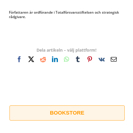
Författaren är ordförande i Totalförsvarsstiftelsen och strategisk
rådgivare.
Dela artikeln – välj plattform!
Facebook
X
Reddit
LinkedIn
WhatsApp
Tumblr
Pinterest
Vk
E-
post
BOOKSTORE