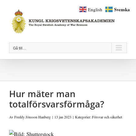
Fortsätt
Svenska
English
till
innehållet
Gå till…
Hur mäter man
totalförsvarsförmåga?
Av
Freddy Jönsson Hanberg
|
13 jan 2023
|
Kategorier:
Försvar och säkerhet
Visa