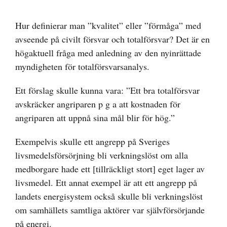
större
bild
Hur definierar man ”kvalitet” eller ”förmåga” med
avseende på civilt försvar och totalförsvar? Det är en
högaktuell fråga med anledning av den nyinrättade
myndigheten för totalförsvarsanalys.
Ett förslag skulle kunna vara: ”Ett bra totalförsvar
avskräcker angriparen p g a att kostnaden för
angriparen att uppnå sina mål blir för hög.”
Exempelvis skulle ett angrepp på Sveriges
livsmedelsförsörjning bli verkningslöst om alla
medborgare hade ett [tillräckligt stort] eget lager av
livsmedel. Ett annat exempel är att ett angrepp på
landets energisystem också skulle bli verkningslöst
om samhällets samtliga aktörer var självförsörjande
på energi.