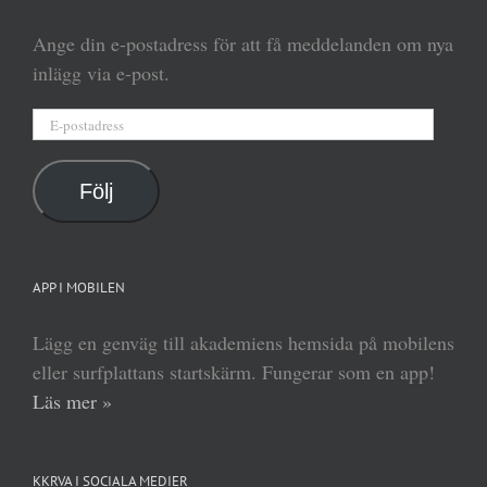
Ange din e-postadress för att få meddelanden om nya
inlägg via e-post.
E-
postadress
Följ
APP I MOBILEN
Lägg en genväg till akademiens hemsida på mobilens
eller surfplattans startskärm. Fungerar som en app!
Läs mer »
KKRVA I SOCIALA MEDIER