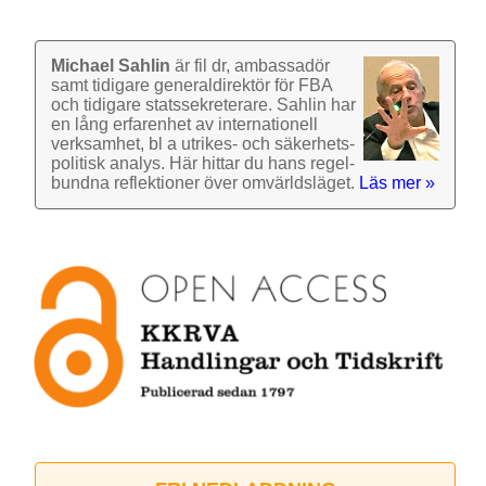
Michael Sahlin
är fil dr, ambassadör
samt tidigare general­direktör för FBA
och tidigare stats­sekre­terare. Sahlin har
en lång erfarenhet av inter­nationell
verk­samhet, bl a utrikes- och säkerhets­
politisk analys. Här hittar du hans regel­
bundna reflek­tioner över omvärlds­läget.
Läs mer »