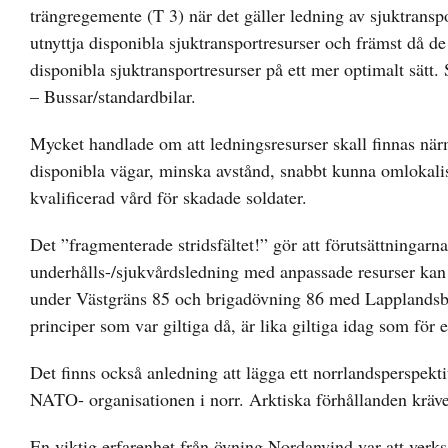
trängregemente (T 3) när det gäller ledning av sjuktranspor
utnyttja disponibla sjuktransportresurser och främst då de
disponibla sjuktransportresurser på ett mer optimalt sätt.
– Bussar/standardbilar.
Mycket handlade om att ledningsresurser skall finnas närm
disponibla vägar, minska avstånd, snabbt kunna omlokalisera
kvalificerad vård för skadade soldater.
Det ”fragmenterade stridsfältet!” gör att förutsättninga
underhålls-/sjukvårdsledning med anpassade resurser kan u
under Västgräns 85 och brigadövning 86 med Lapplandsbr
principer som var giltiga då, är lika giltiga idag som för 
Det finns också anledning att lägga ett norrlandsperspekt
NATO- organisationen i norr. Arktiska förhållanden kräver
En viktig erfarenhet från övning Nordanvind var att verks