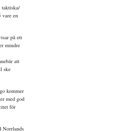
taktiska/
5 vare en
isar på ett
ler mindre
nnebär att
l ske
ongo kommer
nier med god
itet för
d Norrlands