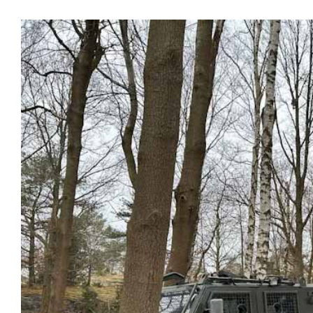
Visa
större
bild