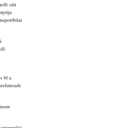
ellt sätt
nyttja
nsportbilar
å
ill
s bl a
relaterade
 inom
vintermiljö