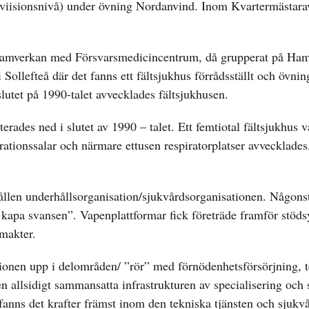
diviisionsnivå) under övning Nordanvind. Inom Kvartermästar
 i samverkan med Försvarsmedicincentrum, då grupperat på Ha
 Sollefteå där det fanns ett fältsjukhus förrådsställt och övnin
slutet på 1990-talet avvecklades fältsjukhusen.
rades ned i slutet av 1990 – talet. Ett femtiotal fältsjukhus 
tionssalar och närmare ettusen respiratorplatser avvecklades
llen underhållsorganisation/sjukvårdsorganisationen. Någonst
h kapa svansen”. Vapenplattformar fick företräde framför stöd
smakter.
tionen upp i delområden/ ”rör” med förnödenhetsförsörjning, 
n allsidigt sammansatta infrastrukturen av specialisering och s
anns det krafter främst inom den tekniska tjänsten och sjukvå