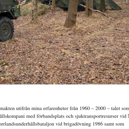
makten utifrån mina erfarenheter från 1960 – 2000 – talet so
llskompani med förbandsplats och sjuktransportresurser vid 
orrlandsunderhållsbataljon vid brigadövning 1986 samt som