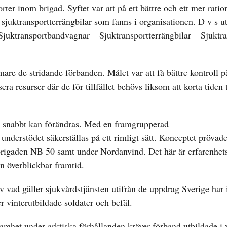
ter inom brigad. Syftet var att på ett bättre och ett mer ration
 sjuktransportterrängbilar som fanns i organisationen. D v s ut
 Sjuktransportbandvagnar – Sjuktransportterrängbilar – Sjuktra
are de stridande förbanden. Målet var att få bättre kontroll p
 resurser där de för tillfället behövs liksom att korta tiden t
rna snabbt kan förändras. Med en framgrupperad
nderstödet säkerställas på ett rimligt sätt. Konceptet prövade
igaden NB 50 samt under Nordanvind. Det här är erfarenhets
en överblickbar framtid.
iv vad gäller sjukvårdstjänsten utifrån de uppdrag Sverige har
 vinterutbildade soldater och befäl.
amhet under arktiska förhållanden kräver förband utbildade i 