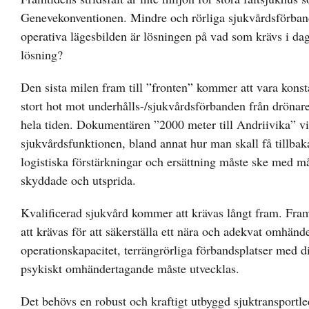
Genevekonventionen. Mindre och rörliga sjukvårdsförband
operativa lägesbilden är lösningen på vad som krävs i dag
lösning?
Den sista milen fram till ”fronten” kommer att vara konsta
stort hot mot underhålls-/sjukvårdsförbanden från drönare
hela tiden. Dokumentären ”2000 meter till Andriivika” visa
sjukvårdsfunktionen, bland annat hur man skall få tillbak
logistiska förstärkningar och ersättning måste ske med m
skyddade och utsprida.
Kvalificerad sjukvård kommer att krävas långt fram. Fr
att krävas för att säkerställa ett nära och adekvat omhä
operationskapacitet, terrängrörliga förbandsplatser med di
psykiskt omhändertagande måste utvecklas.
Det behövs en robust och kraftigt utbyggd sjuktransportl