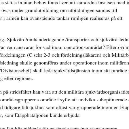
s sättas in utan behov finns även att samordna insatsen med t
n övas under grundutbildning om utbildningen samlas till
 i armén kan ovanstående tankar rimligen realiseras på ett
g. Sjukvård/omhändertagande /transporter och sjukvårdsledn
var vem ansvarar för vad inom operationsområdet? Efter övni
ördelningen (C sekt 2-3 och fördelningsläkaren) och Militärb
rdsledning skulle genomföras under operationer inom militäro
/Divisionschef) skall leda sjukvårdstjänsten inom sitt område
g eller regioner.
on på stridsfältet kan vara att den militära sjukvårdsorganisat
områdesgrupperna område i syfte att undvika suboptimerade
d tidigare fältsjukhus som oftast var grupperade inom en Eta
ktur, som Etappbataljonen kunde erbjuda.
som lätt blir måltavla för en fiende som inte respekterarar