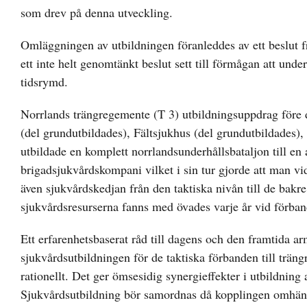
som drev på denna utveckling.
Omläggningen av utbildningen föranleddes av ett beslut f
ett inte helt genomtänkt beslut sett till förmågan att und
tidsrymd.
Norrlands trängregemente (T 3) utbildningsuppdrag före d
(del grundutbildades), Fältsjukhus (del grundutbildades),
utbildade en komplett norrlandsunderhållsbataljon till en 
brigadsjukvårdskompani vilket i sin tur gjorde att man v
även sjukvårdskedjan från den taktiska nivån till de bakr
sjukvårdsresurserna fanns med övades varje år vid förban
Ett erfarenhetsbaserat råd till dagens och den framtida a
sjukvårdsutbildningen för de taktiska förbanden till trän
rationellt. Det ger ömsesidig synergieffekter i utbildning
Sjukvårdsutbildning bör samordnas då kopplingen omhänd