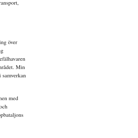
ransport,
ing över
ng
efälhavaren
mrådet. Min
 i samverkan
ionen med
 och
ppbataljons