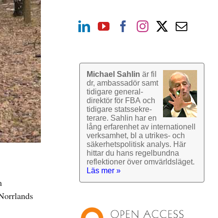
Michael Sahlin
är fil
dr, ambassadör samt
tidigare general­
direktör för FBA och
tidigare stats­sekre­
terare. Sahlin har en
lång erfarenhet av inter­nationell
verk­samhet, bl a utrikes- och
säkerhets­politisk analys. Här
hittar du hans regel­bundna
reflek­tioner över omvärlds­läget.
Läs mer »
m
Norrlands