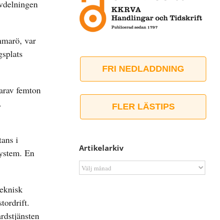
avdelningen
mmarö, var
gsplats
FRI NEDLADDNING
varav femton
.
FLER LÄSTIPS
ans i
Artikelarkiv
system. En
Artikelarkiv
teknisk
tordrift.
rdstjänsten