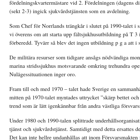
fördelningskvartermästare vid 2. Fördelningen (dagens 
(sekt 2-3) ingick sjukvårdstjänsten som en avdelning.
Som Chef för Norrlands trängkår i slutet på 1990-talet
vi överens om att starta upp fältsjukhusutbildning på T 3 i
förberedd. Tyvärr så blev det ingen utbildning p g a att i 
De militära resurser som tidigare ansågs nödvändiga monte
marina stridssjukhus motsvarande omkring trehundra opera
Nulägessituationen inger oro.
Fram till och med 1970 – talet hade Sverige en sammanhå
mitten på 1970-talet myntades uttrycket ”skärp bettet oc
trend som är lätt igenkännbar från andra västliga försvar
Under 1980 och 1990-talen splittrade underhållsorganisa
tjänst och sjukvårdstjänst. Samtidigt med detta ersattes de
Det kan inte hellre undanhållas att inom Försvarsmakten f