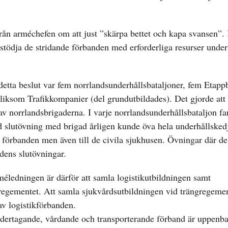
rån arméchefen om att just ”skärpa bettet och kapa svansen”. 
erstödja de stridande förbanden med erforderliga resurser under
etta beslut var fem norrlandsunderhållsbataljoner, fem Etapp
 liksom Trafikkompanier (del grundutbildades). Det gjorde att 
av norrlandsbrigaderna. I varje norrlandsunderhållsbataljon fa
id slutövning med brigad årligen kunde öva hela underhållske
e förbanden men även till de civila sjukhusen. Övningar där de
dens slutövningar.
rméledningen är därför att samla logistikutbildningen samt
gregementet. Att samla sjukvårdsutbildningen vid trängregemen
 av logistikförbanden.
ertagande, vårdande och transporterande förband är uppenba