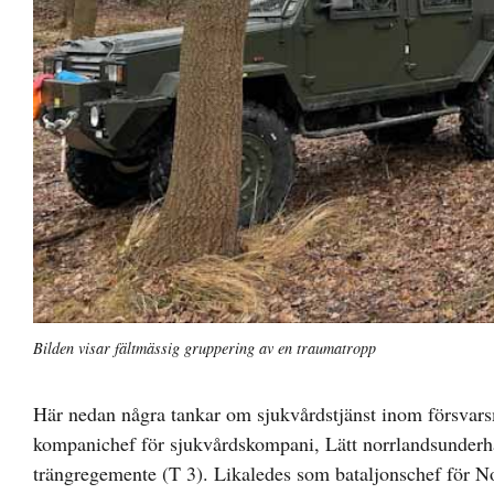
Bilden visar fältmässig gruppering av en traumatropp
Här nedan några tankar om sjukvårdstjänst inom försvars
kompanichef för sjukvårdskompani, Lätt norrlandsunderhå
trängregemente (T 3). Likaledes som bataljonschef för N