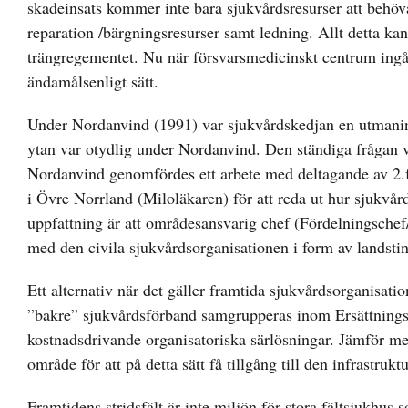
skadeinsats kommer inte bara sjukvårdsresurser att behöva
reparation /bärgningsresurser samt ledning. Allt detta ka
trängregementet. Nu när försvarsmedicinskt centrum ingår
ändamålsenligt sätt.
Under Nordanvind (1991) var sjukvårdskedjan en utmanin
ytan var otydlig under Nordanvind. Den ständiga frågan 
Nordanvind genomfördes ett arbete med deltagande av 2.f
i Övre Norrland (Miloläkaren) för att reda ut hur sjukvå
uppfattning är att områdesansvarig chef (Fördelningschef
med den civila sjukvårdsorganisationen i form av landstin
Ett alternativ när det gäller framtida sjukvårdsorganisati
”bakre” sjukvårdsförband samgrupperas inom Ersättnings
kostnadsdrivande organisatoriska särlösningar. Jämför me
område för att på detta sätt få tillgång till den infrastru
Framtidens stridsfält är inte miljön för stora fältsjukhus 