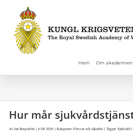
Fortsätt
till
innehållet
Hem
Om akademien
Hur mår sjukvårdstjäns
Av
Jan Bergström
|
6 feb 2026
|
Kategorier:
Försvar och säkerhet
|
Taggar:
Sjukvård i