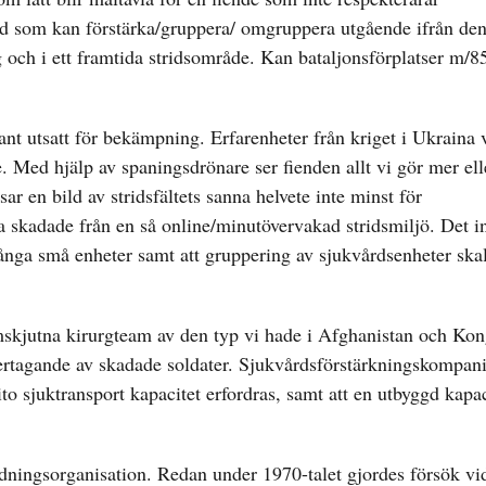
 som kan förstärka/gruppera/ omgruppera utgående ifrån den 
 och i ett framtida stridsområde. Kan bataljonsförplatser m/8
nt utsatt för bekämpning. Erfarenheter från kriget i Ukraina v
. Med hjälp av spaningsdrönare ser fienden allt vi gör mer el
r en bild av stridsfältets sanna helvete inte minst för
a skadade från en så online/minutövervakad stridsmiljö. Det i
ånga små enheter samt att gruppering av sjukvårdsenheter skal
amskjutna kirurgteam av den typ vi hade i Afghanistan och K
ndertagande av skadade soldater. Sjukvårdsförstärkningskompa
to sjuktransport kapacitet erfordras, samt att en utbyggd kapac
edningsorganisation. Redan under 1970-talet gjordes försök vi