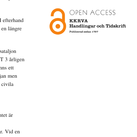
I efterhand
 en längre
bataljon
T 3 årligen
nns ett
djan men
 civila
tet är
r. Vid en