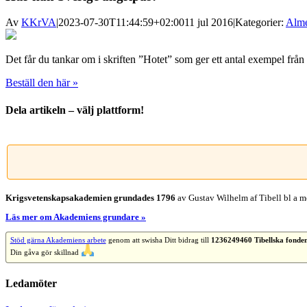
Av
KKrVA
|
2023-07-30T11:44:59+02:00
11 jul 2016
|
Kategorier:
Alme
Det får du tankar om i skriften ”Hotet” som ger ett antal exempel från
Beställ den här »
Dela artikeln – välj plattform!
Facebook
X
Reddit
LinkedIn
WhatsApp
Tumblr
Pinterest
Vk
E-
post
Krigsvetenskap­sakademien grundades 1796
av Gustav Wilhelm af Tibell bl a me
Läs mer om Akademiens grundare »
Stöd gärna Akademiens arbete
genom att swisha Ditt bidrag till
1236249460 Tibellska fonde
Din gåva gör skillnad
Ledamöter