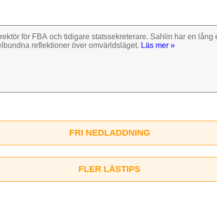
rektör för FBA och tidigare stats­sekre­terare. Sahlin har en lång e
el­bundna reflek­tioner över omvärlds­läget.
Läs mer »
FRI NEDLADDNING
FLER LÄSTIPS