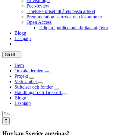
Anvisningar
Peer-review
Tibellska priset till årets bästa artikel
Prenumeration, särtryck och lösnummer
Open Access
Tidigare publicerade digitala utgåvor
Blogg
Läshjälp
Gå till…
Hem
Om akademien
Projekt
Verksamhet
Stiftelser och fonder
Handlingar och Tidskrift
Blogg
Läshjälp
Sök
efter:
Hur kan Sverige angripas?