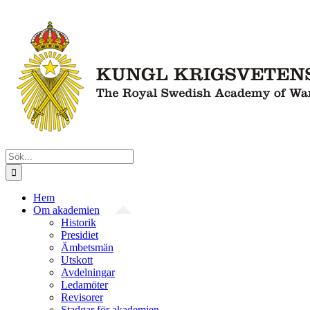
Fortsätt
till
innehållet
Sök
efter:
Hem
Om akademien
Historik
Presidiet
Ämbetsmän
Utskott
Avdelningar
Ledamöter
Revisorer
Stadgar för akademien