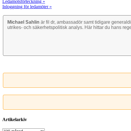
Ledamotsförteckning »
Inloggning för ledamöter »
Michael Sahlin
är fil dr, ambassadör samt tidigare general­di
utrikes- och säkerhets­politisk analys. Här hittar du hans reg
Artikelarkiv
Artikelarkiv