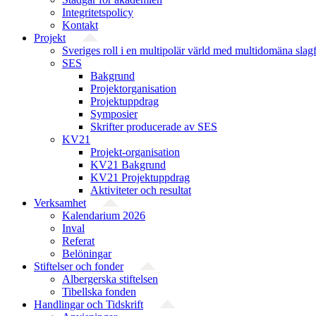
Integritetspolicy
Kontakt
Projekt
Sveriges roll i en multipolär värld med multidomäna slag
SES
Bakgrund
Projekt­organisation
Projektuppdrag
Symposier
Skrifter producerade av SES
KV21
Projekt-organisation
KV21 Bakgrund
KV21 Projektuppdrag
Aktiviteter och resultat
Verksamhet
Kalendarium 2026
Inval
Referat
Belöningar
Stiftelser och fonder
Albergerska stiftelsen
Tibellska fonden
Handlingar och Tidskrift