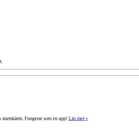
t.
ns startskärm. Fungerar som en app!
Läs mer »