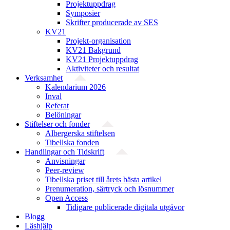
Projektuppdrag
Symposier
Skrifter producerade av SES
KV21
Projekt-organisation
KV21 Bakgrund
KV21 Projektuppdrag
Aktiviteter och resultat
Verksamhet
Kalendarium 2026
Inval
Referat
Belöningar
Stiftelser och fonder
Albergerska stiftelsen
Tibellska fonden
Handlingar och Tidskrift
Anvisningar
Peer-review
Tibellska priset till årets bästa artikel
Prenumeration, särtryck och lösnummer
Open Access
Tidigare publicerade digitala utgåvor
Blogg
Läshjälp