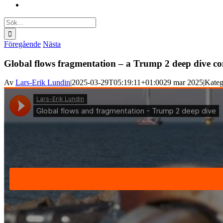
Sök
efter:
Föregående
Nästa
Global flows fragmentation – a Trump 2 deep dive c
Av
Lars-Erik Lundin
|
2025-03-29T05:19:11+01:00
29 mar 2025
|
Kateg