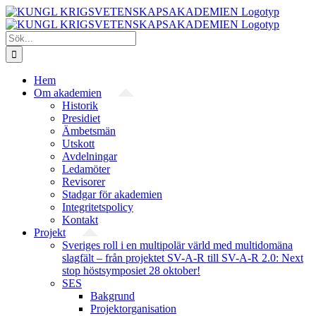
Fortsätt
till
innehållet
Sök
efter:
Hem
Om akademien
Historik
Presidiet
Ämbetsmän
Utskott
Avdelningar
Ledamöter
Revisorer
Stadgar för akademien
Integritetspolicy
Kontakt
Projekt
Sveriges roll i en multipolär värld med multidomäna
slagfält – från projektet SV-A-R till SV-A-R 2.0: Next
stop höstsymposiet 28 oktober!
SES
Bakgrund
Projekt­organisation