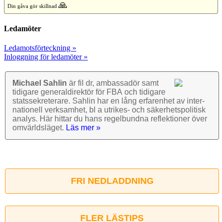
🙏
Din gåva gör skillnad
Ledamöter
Ledamotsförteckning »
Inloggning för ledamöter »
Michael Sahlin
är fil dr, ambassadör samt
tidigare general­direktör för FBA och tidigare
stats­sekre­terare. Sahlin har en lång erfarenhet av inter­
nationell verk­samhet, bl a utrikes- och säkerhets­politisk
analys. Här hittar du hans regel­bundna reflek­tioner över
omvärlds­läget.
Läs mer »
FRI NEDLADDNING
FLER LÄSTIPS