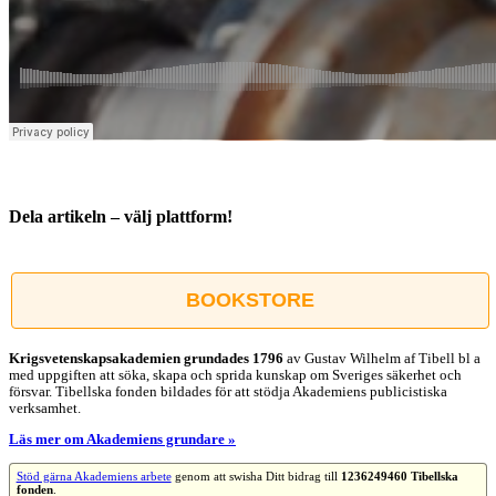
Dela artikeln – välj plattform!
Facebook
X
Reddit
LinkedIn
WhatsApp
Tumblr
Pinterest
Vk
E-
post
BOOKSTORE
Krigsvetenskap­sakademien grundades 1796
av Gustav Wilhelm af Tibell bl a
med uppgiften att söka, skapa och sprida kunskap om Sveriges säkerhet och
försvar. Tibellska fonden bildades för att stödja Akademiens publicistiska
verksamhet.
Läs mer om Akademiens grundare »
Stöd gärna Akademiens arbete
genom att swisha Ditt bidrag till
1236249460 Tibellska
fonden
.