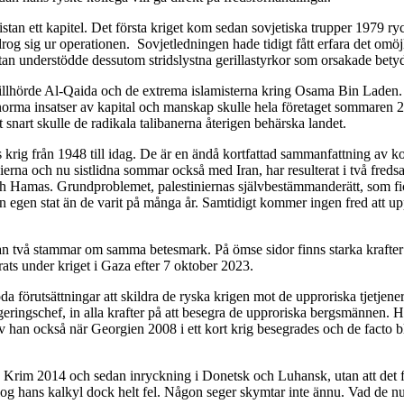
an ett kapitel. Det första kriget kom sedan sovjetiska trupper 1979 ryck
g sig ur operationen. Sovjetledningen hade tidigt fått erfara det omöjl
an understödde dessutom stridslystna gerillastyrkor som orsakade betyd
illhörde Al-Qaida och de extrema islamisterna kring Osama Bin Laden. D
s enorma insatser av kapital och manskap skulle hela företaget sommare
art skulle de radikala talibanerna återigen behärska landet.
 krig från 1948 till idag. De är en ändå kortfattad sammanfattning av k
nierna och nu sistlidna sommar också med Iran, har resulterat i två f
l och Hamas. Grundproblemet, palestiniernas självbestämmanderätt, som fi
å en egen stat än de varit på många år. Samtidigt kommer ingen fred att 
llan två stammar om samma betesmark. På ömse sidor finns starka krafte
ts under kriget i Gaza efter 7 oktober 2023.
förutsättningar att skildra de ryska krigen mot de upproriska tjetjener
 regeringschef, in alla krafter på att besegra de upproriska bergsmänn
blev han också när Georgien 2008 i ett kort krig besegrades och de fact
rim 2014 och sedan inryckning i Donetsk och Luhansk, utan att det föran
slog hans kalkyl dock helt fel. Någon seger skymtar inte ännu. Vad de n