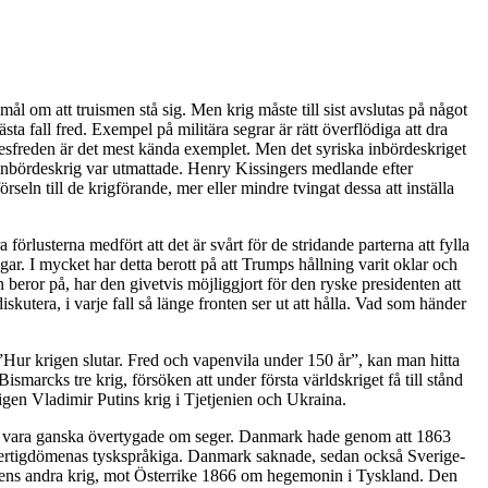
esmål om att truismen stå sig. Men krig måste till sist avslutas på något
ta fall fred. Exempel på militära segrar är rätt överflödiga att dra
illesfreden är det mest kända exemplet. Men det syriska inbördeskriget
rs inbördeskrig var utmattade. Henry Kissingers medlande efter
seln till de krigförande, mer eller mindre tvingat dessa att inställa
förlusterna medfört att det är svårt för de stridande parterna att fylla
gar. I mycket har detta berott på att Trumps hållning varit oklar och
beror på, har den givetvis möjliggjort för den ryske presidenten att
kutera, i varje fall så länge fronten ser ut att hålla. Vad som händer
Hur krigen slutar. Fred och vapenvila under 150 år”, kan man hitta
ismarcks tre krig, försöken att under första världskriget få till stånd
ligen Vladimir Putins krig i Tjetjenien och Ukraina.
n vara ganska övertygade om seger. Danmark hade genom att 1863
 hertigdömenas tyskspråkiga. Danmark saknade, sedan också Sverige-
ussens andra krig, mot Österrike 1866 om hegemonin i Tyskland. Den