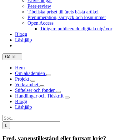
Anvisningar
Peer-review
Tibellska priset till årets bästa artikel
Prenumeration, särtryck och lösnummer
Open Access
Tidigare publicerade digitala utgåvor
Blogg
Läshjälp
Gå till…
Hem
Om akademien
Projekt
Verksamhet
Stiftelser och fonder
Handlingar och Tidskrift
Blogg
Läshjälp
Sök
efter:
Fred, vapenstillestånd eller fortsatt krig?