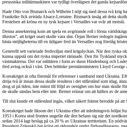
preussiska militärmaskinen var tydligt överlägsen det gamla kejsardöm
Hade Otto von Bismarck och Wilhelm I nöjt sig med dessa två krig hade 
Frankrike fick avträda Alsace-Lorraine. Bismarck insåg att detta skulle
Frestelsen att kröna en ny tysk kejsare i Versailles var svår att motstå.
Denna annektering kom att spela en avgörande roll i första världskrige
illusion”, att kriget snart skulle vara slut. Örjan Berner redogör ingå
bästa möjligheterna till en tidigare fred än Versailles nog förelåg hös
Generellt sett varierade fredsviljan med krigslyckan. När den ryska ok
kunna uppstå om det ryska imperiet rämnade. Den för Tyskland mycket
västmakterna. Det var militären i form av duon Hindenburg och Ludend
fred avtog också i väst. Den brittiske premiärministern Lloyd George a
Koreakriget är ofta föremål för referenser i samband med Ukraina. Ef
dröja två år innan dessa skulle resultera i det stillestånd som idag, än
drog ut på tiden, inte minst till följd av oenighet om hur man skulle 
de skulle sändas hem eller inte. Berner erinrar om att häften av de a
Till slut kunde ett stillestånd ingås, vilket säkert främst berodde på at
Koreakriget hade liksom det i Ukraina efter att inledningsvis böljat f
1953 i Korea stod fronten ungefär där den befann sig när det nordkoreans
sedan 2014 lagt beslag på ca 20 % av Ukrainas territorium. En nödvändi
President Zelenskij har krävt ett eldupphör under förhandlingarna, med