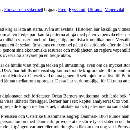
er:
Försvar och säkerhet
|
Taggar:
Fred
,
Ryssland
,
Ukraina
,
Vapenvila
|
 krig är lätta att starta, svåra att avsluta. Historien bär åtskilliga vittn
 att en tredje part kan få parterna att gå med på en vapenvila eller i bäs
ra militära vinster inneburit långsiktiga politiska komplikationer. Versa
ppt ett år sedan, är snarast ett exempel på att de stridande efter tio å
, genom sina ekonomiska resurser och möjligheten att reglera vapentillför
 s övervältra ansvaret på en tredje aktör.
r de hittills visat tydliga tecken på utmattning, även om de mycket stora 
A, har hittills inte visat sig kunna föra de krigförande till förhandlin
ot Moskva. Oavsett vad denna generellt sett mjukare attityd till Putin 
ed jämna mellanrum upprepar. Dessa har varit omöjliga för Ukraina att dis
r diplomaten och författaren Örjan Berners nyutkomna och lärda bok, ”
 vissa likheter föreligger. Berner har i sex kapitel analyserat Otto von B
upprepade krigen mellan Israel, arabstaterna och palestinierna samt slut
När Preussen och Österrike tillsammans angrep Danmark 1864 kunde ma
 i personalunion med Danmark, provocerat de större tyska staterna och
llierade. Utgången var mer eller mindre given liksom den nog var i Pre