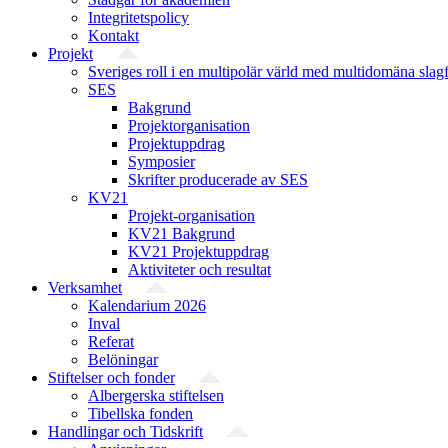
Integritetspolicy
Kontakt
Projekt
Sveriges roll i en multipolär värld med multidomäna slag
SES
Bakgrund
Projekt­organisation
Projektuppdrag
Symposier
Skrifter producerade av SES
KV21
Projekt-organisation
KV21 Bakgrund
KV21 Projektuppdrag
Aktiviteter och resultat
Verksamhet
Kalendarium 2026
Inval
Referat
Belöningar
Stiftelser och fonder
Albergerska stiftelsen
Tibellska fonden
Handlingar och Tidskrift