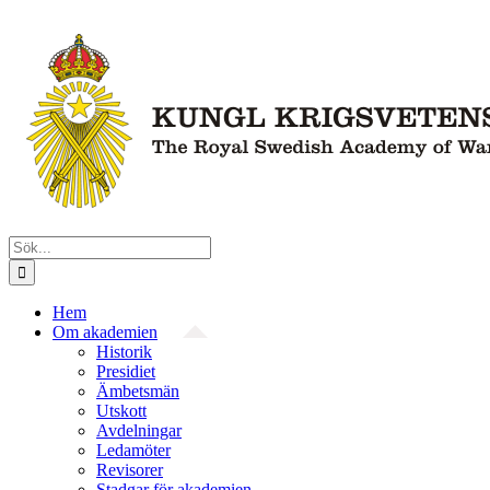
Fortsätt
till
innehållet
Sök
efter:
Hem
Om akademien
Historik
Presidiet
Ämbetsmän
Utskott
Avdelningar
Ledamöter
Revisorer
Stadgar för akademien