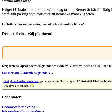
återstår alltså att se.
Kriget i Ukraina kommer också en dag ta slut. Berner är här försiktig i
att få slut på krig som fortsätter att hemsöka mänskligheten.
Författaren är ambassadör, docent och ledamot av KKrVA.
Dela artikeln – välj plattform!
Facebook
X
Reddit
LinkedIn
WhatsApp
Tumblr
Pinterest
Vk
E-
post
Krigsvetenskap­sakademien grundades 1796
av Gustav Wilhelm af Tibell bl a me
Läs mer om Akademiens grundare »
Stöd gärna Akademiens arbete
genom att swisha Ditt bidrag till
1236249460 Tibellska fonde
Din gåva gör skillnad
Ledamöter
Ledamotsförteckning »
Inloggning för ledamöter »