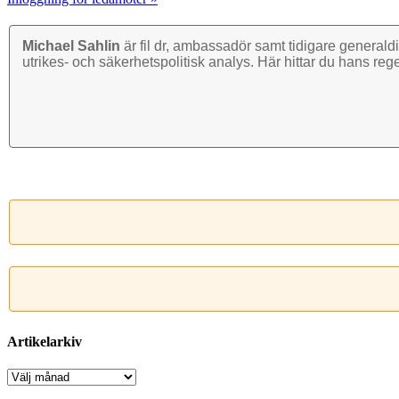
Michael Sahlin
är fil dr, ambassadör samt tidigare general­di
utrikes- och säkerhets­politisk analys. Här hittar du hans reg
Artikelarkiv
Artikelarkiv