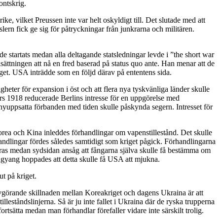
ontskrig.
, vilket Preussen inte var helt oskyldigt till. Det slutade med att
lern fick ge sig för påtryckningar från junkrarna och militären.
e startats medan alla deltagande statsledningar levde i ”the short war
ålsättningen att nå en fred baserad på status quo ante. Han menar att de
riget. USA inträdde som en följd därav på ententens sida.
heter för expansion i öst och att flera nya tyskvänliga länder skulle
s 1918 reducerade Berlins intresse för en uppgörelse med
yuppsatta förbanden med tiden skulle påskynda segern. Intresset för
rea och Kina inleddes förhandlingar om vapenstillestånd. Det skulle
örhandlingar fördes således samtidigt som kriget pågick. Förhandlingarna
rieras medan sydsidan ansåg att fångarna själva skulle få bestämma om
ongyang hoppades att detta skulle få USA att mjukna.
ut på kriget.
 avgörande skillnaden mellan Koreakriget och dagens Ukraina är att
lleståndslinjerna. Så är ju inte fallet i Ukraina där de ryska trupperna
tsätta medan man förhandlar förefaller vidare inte särskilt trolig.