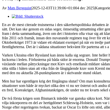
Av
Mats Bergquist
|
2025-12-03T11:39:06+01:00
4 dec 2025
|
Kategori
Visa
större
En av de mest citerade truismerna i den säkerhetspolitiska debatten är att
bild
sätt. Det kan ske genom en sidas seger, ömsesidig utmattning eller genom
fram i detta sammanhang, även om det i historien ofta visar sig att kla
från 2011 och framåt, innan den nuvarande regimen tog över för ett kna
Oktoberkriget 1973 är vidare ett eklatant exempel på när en tredje part
fientligheterna. Det är i sådana situationer bekvämt för parterna att s a
Varken Ukraina eller Ryssland kan ännu kalla sig segrare. Inte heller ha
luckorna i leden. Förlusterna på båda sidor är enorma. Donald Trumps US
växlande mellan påtryckningar mot Kiev och emellanåt mildare sådana m
sitta stilla i båten utan att vika från de långtgående krav som Kreml m
med den nu aktuella 28-punktsplanen är i skrivande stund oklart.
Men hur har egentligen krig det förgångna slutat? Om man konsultera
situationer som både är mycket olika den vi nu ser österut och andra där
en fred, Koreakriget, Afghanistankrigen, de under nu tre kvarts sekel 
De två första krigen som Bismarck inledde var ganska säkra kort. 
vilja inkorporera en del av hertigdömet Schleswig-Holstein, som var
Norge efter regeringens tvekan, backat ur Oscar I:s löfte om stöd, a