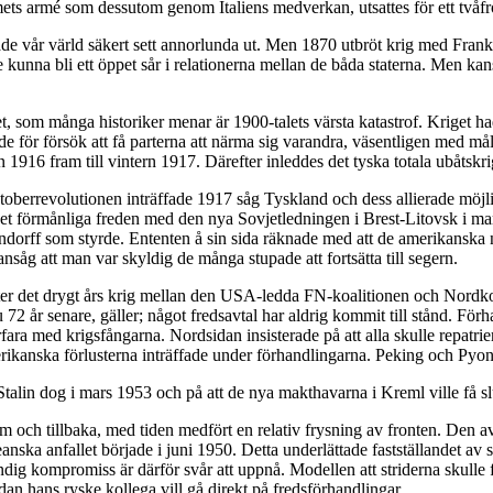
ets armé som dessutom genom Italiens medverkan, utsattes för ett tvåfr
vår värld säkert sett annorlunda ut. Men 1870 utbröt krig med Frankrike
 kunna bli ett öppet sår i relationerna mellan de båda staterna. Men kans
t, som många historiker menar är 1900-talets värsta katastrof. Kriget had
ende för försök att få parterna att närma sig varandra, väsentligen med m
ten 1916 fram till vintern 1917. Därefter inleddes det tyska totala ubåtsk
toberrevolutionen inträffade 1917 såg Tyskland och dess allierade möjlig
 förmånliga freden med den nya Sovjetledningen i Brest-Litovsk i mar
orff som styrde. Ententen å sin sida räknade med att de amerikanska n
nsåg att man var skyldig de många stupade att fortsätta till segern.
ter det drygt års krig mellan den USA-ledda FN-koalitionen och Nordko
nu 72 år senare, gäller; något fredsavtal har aldrig kommit till stånd. F
förfara med krigsfångarna. Nordsidan insisterade på att alla skulle repat
merikanska förlusterna inträffade under förhandlingarna. Peking och Py
t Stalin dog i mars 1953 och på att de nya makthavarna i Kreml ville få sl
ram och tillbaka, med tiden medfört en relativ frysning av fronten. Den
ka anfallet började i juni 1950. Detta underlättade fastställandet av sti
g kompromiss är därför svår att uppnå. Modellen att striderna skulle for
an hans ryske kollega vill gå direkt på fredsförhandlingar.