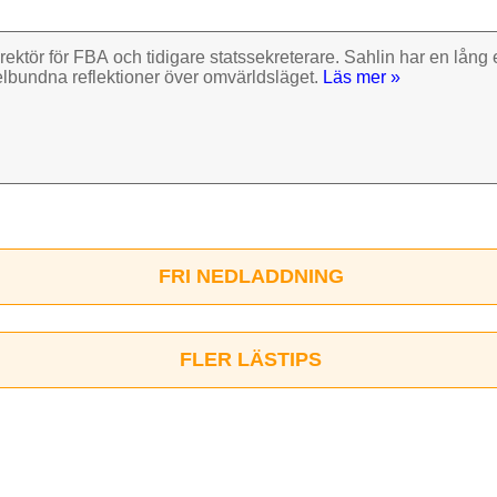
rektör för FBA och tidigare stats­sekre­terare. Sahlin har en lång e
el­bundna reflek­tioner över omvärlds­läget.
Läs mer »
FRI NEDLADDNING
FLER LÄSTIPS