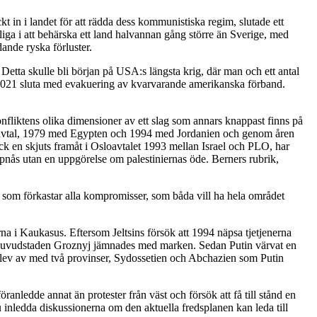
t in i landet för att rädda dess kommunistiska regim, slutade ett
iga i att behärska ett land halvannan gång större än Sverige, med
ande ryska förluster.
etta skulle bli början på USA:s längsta krig, där man och ett antal
n 2021 sluta med evakuering av kvarvarande amerikanska förband.
onfliktens olika dimensioner av ett slag som annars knappast finns på
redsavtal, 1979 med Egypten och 1994 med Jordanien och genom åren
ck en skjuts framåt i Osloavtalet 1993 mellan Israel och PLO, har
uppnås utan en uppgörelse om palestiniernas öde. Berners rubrik,
r som förkastar alla kompromisser, som båda vill ha hela området
na i Kaukasus. Eftersom Jeltsins försök att 1994 näpsa tjetjenerna
en. Huvudstaden Groznyj jämnades med marken. Sedan Putin värvat en
o blev av med två provinser, Sydossetien och Abchazien som Putin
ledde annat än protester från väst och försök att få till stånd en
u inledda diskussionerna om den aktuella fredsplanen kan leda till