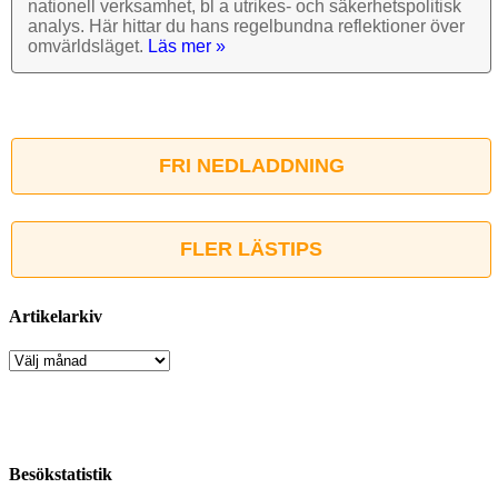
nationell verk­samhet, bl a utrikes- och säkerhets­politisk
analys. Här hittar du hans regel­bundna reflek­tioner över
omvärlds­läget.
Läs mer »
FRI NEDLADDNING
FLER LÄSTIPS
Artikelarkiv
Artikelarkiv
Besökstatistik