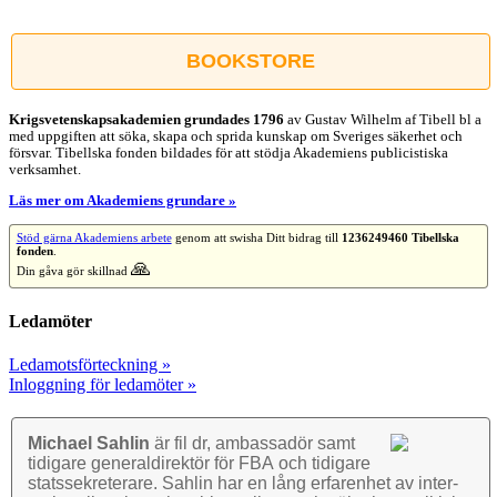
Facebook
X
Reddit
LinkedIn
WhatsApp
Tumblr
Pinterest
Vk
E-
post
BOOKSTORE
Krigsvetenskap­sakademien grundades 1796
av Gustav Wilhelm af Tibell bl a
med uppgiften att söka, skapa och sprida kunskap om Sveriges säkerhet och
försvar. Tibellska fonden bildades för att stödja Akademiens publicistiska
verksamhet.
Läs mer om Akademiens grundare »
Stöd gärna Akademiens arbete
genom att swisha Ditt bidrag till
1236249460 Tibellska
fonden
.
🙏
Din gåva gör skillnad
Ledamöter
Ledamotsförteckning »
Inloggning för ledamöter »
Michael Sahlin
är fil dr, ambassadör samt
tidigare general­direktör för FBA och tidigare
stats­sekre­terare. Sahlin har en lång erfarenhet av inter­