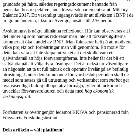
grundade på fakta, således regeringsdokument hämtade från
hemsidan hos respektive lands försvarsdepartement samt Military
Balance 2017. Ett väsentligt utgångsvärde är att tillväxten i BNP i de
tre grann­länderna, liksom i Sverige, ansätts till 2 % per år.
Avslutningsvis några allmänna reflexioner. Här kan observeras att i
det underlag som nämns redovisar man inte att försvarsutgifterna
kommer att öka i andel av BNP. Man foku­serar helt på att motivera
vilka projekt och förbättringar man vill genomföra. Ett motiv för
detta kan vara att inte skapa intrycket att det skulle vara ett
självändamål att höja försvars­utgifterna. Inte heller får det bli ett
självändamål att välja dyra lösningar. Det är också nu väsentligare
än någonsin att ta ut full taktisk och operativ livslängd av befintlig
utrustning. Under den kommande försvarsbeslutsperioden skall de
medel som satsas gå till utrustning och verksamhet som
snabbt
ger
nya väsentliga bidrag till operativ förmåga, fyller ut luckor och
utvecklar försvarsstrukturen och detta med
hög ekonomisk
verkningsgrad
.
Författaren är överingenjör, ledamot KKrVA och pensionerad från
Försvarets Forsknings­institut.
Dela artikeln – välj plattform!