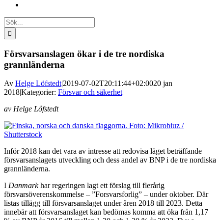
Sök
efter:
Försvarsanslagen ökar i de tre nordiska
grannländerna
Av
Helge Löfstedt
|
2019-07-02T20:11:44+02:00
20 jan
2018
|
Kategorier:
Försvar och säkerhet
|
av Helge Löfstedt
Inför 2018 kan det vara av intresse att redovisa läget beträffande
försvarsanslagets utveckling och dess andel av BNP i de tre nordiska
grannländerna.
I
Danmark
har regeringen lagt ett förslag till flerårig
försvarsöverenskommelse – ”Forsvars­forlig” – under oktober. Där
listas tillägg till försvarsanslaget under åren 2018 till 2023. Detta
innebär att försvarsanslaget kan bedömas komma att öka från 1,17