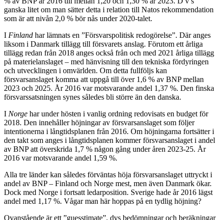
% av BNP år 2016 till mellan 1,20 och 1,30 % år 2023. D v s
ganska litet om man sätter detta i relation till Natos rekommendation
som är att nivån 2,0 % bör nås under 2020-talet.
I
Finland
har lämnats en ”Försvarspolitisk redogörelse”. Där anges
liksom i Danmark tillägg till försvarets anslag. Förutom ett årliga
tillägg redan från 2018 anges också från och med 2021 årliga tillägg
på materielanslaget – med hänvisning till den tekniska fördyringen
och utvecklingen i omvärlden. Om detta fullföljs kan
försvarsanslaget komma att uppgå till över 1,6 % av BNP mellan
2023 och 2025. År 2016 var motsvarande andel 1,37 %. Den finska
försvarssatsningen synes således bli större än den danska.
I
Norge
har under hösten i vanlig ordning redovisats en budget för
2018. Den innehåller höj­ningar av försvarsanslaget som följer
intentionerna i långtidsplanen från 2016. Om höjningar­na fortsätter i
den takt som anges i långtidsplanen kommer försvarsanslaget i andel
av BNP att överskrida 1,7 % någon gång under åren 2023-25. År
2016 var motsvarande andel 1,59 %.
Alla tre länder kan således förväntas höja försvarsanslaget uttryckt i
andel av BNP – Finland och Norge mest, men även Danmark ökar.
Dock med Norge i fortsatt ledarposition. Sverige hade år 2016 lägst
andel med 1,17 %. Vågar man här hoppas på en tydlig höjning?
Ovanstående är ett ”guesstimate”, dvs bedömningar och beräkningar