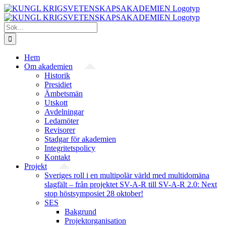
Fortsätt
till
innehållet
Sök
efter:
Hem
Om akademien
Historik
Presidiet
Ämbetsmän
Utskott
Avdelningar
Ledamöter
Revisorer
Stadgar för akademien
Integritetspolicy
Kontakt
Projekt
Sveriges roll i en multipolär värld med multidomäna
slagfält – från projektet SV-A-R till SV-A-R 2.0: Next
stop höstsymposiet 28 oktober!
SES
Bakgrund
Projekt­organisation