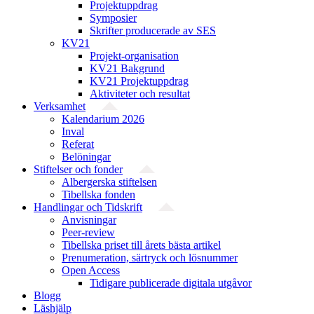
Projektuppdrag
Symposier
Skrifter producerade av SES
KV21
Projekt-organisation
KV21 Bakgrund
KV21 Projektuppdrag
Aktiviteter och resultat
Verksamhet
Kalendarium 2026
Inval
Referat
Belöningar
Stiftelser och fonder
Albergerska stiftelsen
Tibellska fonden
Handlingar och Tidskrift
Anvisningar
Peer-review
Tibellska priset till årets bästa artikel
Prenumeration, särtryck och lösnummer
Open Access
Tidigare publicerade digitala utgåvor
Blogg
Läshjälp