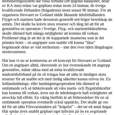
mobiliseringssystem där vissa förband (ett tjugotal bataljoner, delar
av KA mm) redan var gripbara redan inom 24 timmar, de övriga
kvalificerade förbanden (brigaderna) inom senast 96 timmar. För att
organisera försvaret av Gotland rådde liknande tidsförhållanden.
Flyget och marinen hade dessutom generellt sett högre beredskap än
armén. Det skulle ha krävts stora resurser och lång tid att för att
genomföra en operation i Sverige. Flyg- och marinstridskrafterna
skulle därmed haft många möjligheter att komma till verkan.
Problemet idag är att det är de kuppartade insatserna som är det
primära hotet – en angripare som snabbt vill kunna ”låna”
begränsade delar av vårt territorium – inte den över tiden långdragna
storinvasionen.
Här kan vi nu se konturerna av ett koncept för försvaret av Gotland.
Om en angripare alltid, oberoende av hur överraskande ett angrepp
genomförs, måste räkna med att möta kvalificerade
markstridsförband på ön så tvingas han att sätta in tämligen stora
resurser för att snabbt och med rimlig säkerhet kunna erövra ön. En
luftlandsättnings- eller landstigningsoperation blir därmed så
omfattande och så tidskrävande att våra marin- och flygstridskrafter
kan komma till verkan, även om de inledningsvis haft svårigheter att
utveckla full effekt. En viktig bieffekt är att förberedelser för en så
omfattande operation eventuellt också upptäcks. Det skulle ge oss
tid för att sätta Försvarsmakten på ”krigsfot” – det tar ett antal dagar.
Här spelar även snabbt gripbart eget luftvärn på ön en avgörande