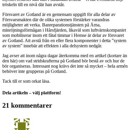
tröskeln till en nivå där han avstår.
Försvaret av Gotland är en gemensam uppgift för alla delar av
Försvarsmakten där de olika systemen förstärker varandras
möjligheter att verka. Banreparationstjänsten på Ärna,
minröjningsförmågan i Hårsfjärden, likaväl som luftvärnskompaniet
som mobiliserar inom ett fåtal timmar i Hemse är delar av försvaret
av Gotland. Att avstå från en eller flera komponenter i detta ”system
av system” innebär att effekten i alla delsystem nedgår.
Jag avser att inom några dagar återkomma med en artikel (kortare än
den här) om vad stridskrafterna på Gotland bör bestå av och hur de
bör organiseras. Intressant nog krävs det inte så mycket – hela armén
behöver inte grupperas på Gotland.
Tack till er som orkat läsa.
Dela artikeln – välj plattform!
Facebook
X
Reddit
LinkedIn
WhatsApp
Tumblr
Pinterest
Vk
E-
21 kommentarer
post