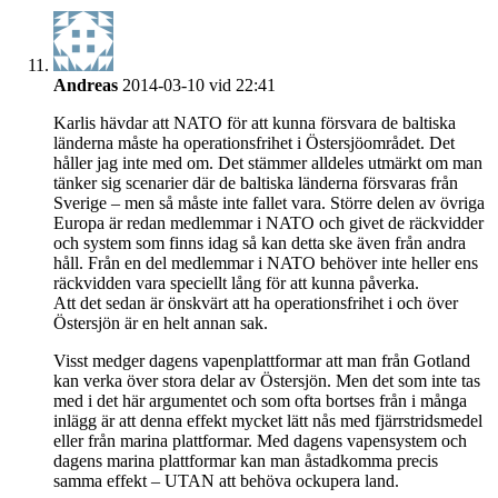
Andreas
2014-03-10 vid 22:41
Karlis hävdar att NATO för att kunna försvara de baltiska
länderna måste ha operationsfrihet i Östersjöområdet. Det
håller jag inte med om. Det stämmer alldeles utmärkt om man
tänker sig scenarier där de baltiska länderna försvaras från
Sverige – men så måste inte fallet vara. Större delen av övriga
Europa är redan medlemmar i NATO och givet de räckvidder
och system som finns idag så kan detta ske även från andra
håll. Från en del medlemmar i NATO behöver inte heller ens
räckvidden vara speciellt lång för att kunna påverka.
Att det sedan är önskvärt att ha operationsfrihet i och över
Östersjön är en helt annan sak.
Visst medger dagens vapenplattformar att man från Gotland
kan verka över stora delar av Östersjön. Men det som inte tas
med i det här argumentet och som ofta bortses från i många
inlägg är att denna effekt mycket lätt nås med fjärrstridsmedel
eller från marina plattformar. Med dagens vapensystem och
dagens marina plattformar kan man åstadkomma precis
samma effekt – UTAN att behöva ockupera land.