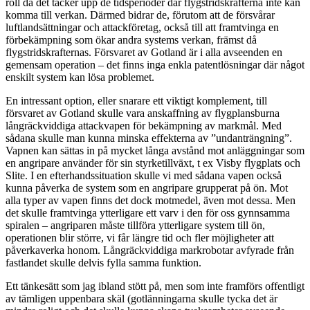
roll då det täcker upp de tidsperioder där flygstridskrafterna inte kan
komma till verkan. Därmed bidrar de, förutom att de försvårar
luftlandsättningar och attackföretag, också till att framtvinga en
förbekämpning som ökar andra systems verkan, främst då
flygstridskrafternas. Försvaret av Gotland är i alla avseenden en
gemensam operation – det finns inga enkla patentlösningar där något
enskilt system kan lösa problemet.
En intressant option, eller snarare ett viktigt komplement, till
försvaret av Gotland skulle vara anskaffning av flygplansburna
långräckviddiga attackvapen för bekämpning av markmål. Med
sådana skulle man kunna minska effekterna av ”undanträngning”.
Vapnen kan sättas in på mycket långa avstånd mot anläggningar som
en angripare använder för sin styrketillväxt, t ex Visby flygplats och
Slite. I en efterhandssituation skulle vi med sådana vapen också
kunna påverka de system som en angripare grupperat på ön. Mot
alla typer av vapen finns det dock motmedel, även mot dessa. Men
det skulle framtvinga ytterligare ett varv i den för oss gynnsamma
spiralen – angriparen måste tillföra ytterligare system till ön,
operationen blir större, vi får längre tid och fler möjligheter att
påverkaverka honom. Långräckviddiga markrobotar avfyrade från
fastlandet skulle delvis fylla samma funktion.
Ett tänkesätt som jag ibland stött på, men som inte framförs offentligt
av tämligen uppenbara skäl (gotlänningarna skulle tycka det är