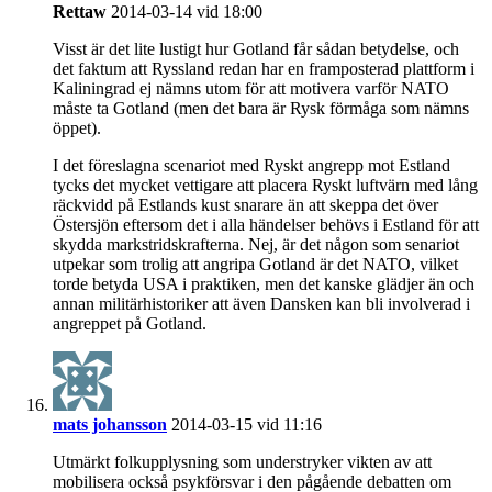
Rettaw
2014-03-14 vid 18:00
Visst är det lite lustigt hur Gotland får sådan betydelse, och
det faktum att Ryssland redan har en framposterad plattform i
Kaliningrad ej nämns utom för att motivera varför NATO
måste ta Gotland (men det bara är Rysk förmåga som nämns
öppet).
I det föreslagna scenariot med Ryskt angrepp mot Estland
tycks det mycket vettigare att placera Ryskt luftvärn med lång
räckvidd på Estlands kust snarare än att skeppa det över
Östersjön eftersom det i alla händelser behövs i Estland för att
skydda markstridskrafterna. Nej, är det någon som senariot
utpekar som trolig att angripa Gotland är det NATO, vilket
torde betyda USA i praktiken, men det kanske glädjer än och
annan militärhistoriker att även Dansken kan bli involverad i
angreppet på Gotland.
mats johansson
2014-03-15 vid 11:16
Utmärkt folkupplysning som understryker vikten av att
mobilisera också psykförsvar i den pågående debatten om