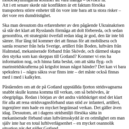
Att i ett senare skede när konflikten är ett faktum försöka
transportera större enheter till ön vore inte bara att ta stora risker –
det vore ren dumdristighet.
Ska man dessutom dra erfarenheter av den pågående Ukrainakrisen
så står det klart att Rysslands förmåga att dolt förbereda, och sedan
genomföra, ett strategiskt överfall redan idag är god, den lär inte bli
sämre. Hur lång tid kommer det att finnas för att mobilisera och
samla resurser från hela Sverige, artilleri från Boden, luftvärn från
Halmstad, mekaniserade förband från Skövde, och därmed skapa
den styrka som kan skeppas till Gotland? Kommer vi ens ha
information nog, och hinna fatta beslut, om att sätta flyg- och
marinstridskrafterna på krigsfot innan något händer? Det kan vi bara
spekulera i – några säkra svar finns inte – det måste också finnas
med i med i kalkylen.
Påståenden om att de på Gotland uppställda fjorton stridsvagnarna
snabbt skulle kunna komma till verkan, om så behövdes, är
obegripliga. Redan i början av det andra världskriget stod det klart
för alla att rena stridsvagnsförband utan stöd av infanteri, artilleri,
ingenjörer mm hade en mycket begränsad verkan. Det gäller även
idag. Dessutom, att i dagens stridsmiljö försöka sätta in
mekaniserade förband utan luftvärnsskydd är en orimlighet om man
själv inte har en total luftöverlägsenhet – en mycket osannolik
situation när det gäller Gotland.