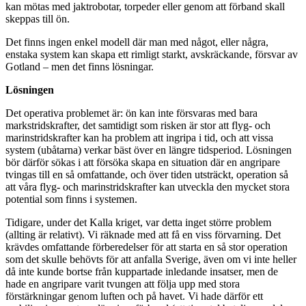
kan mötas med jaktrobotar, torpeder eller genom att förband skall
skeppas till ön.
Det finns ingen enkel modell där man med något, eller några,
enstaka system kan skapa ett rimligt starkt, avskräckande, försvar av
Gotland – men det finns lösningar.
Lösningen
Det operativa problemet är: ön kan inte försvaras med bara
markstridskrafter, det samtidigt som risken är stor att flyg- och
marinstridskrafter kan ha problem att ingripa i tid, och att vissa
system (ubåtarna) verkar bäst över en längre tidsperiod. Lösningen
bör därför sökas i att försöka skapa en situation där en angripare
tvingas till en så omfattande, och över tiden utsträckt, operation så
att våra flyg- och marinstridskrafter kan utveckla den mycket stora
potential som finns i systemen.
Tidigare, under det Kalla kriget, var detta inget större problem
(allting är relativt). Vi räknade med att få en viss förvarning. Det
krävdes omfattande förberedelser för att starta en så stor operation
som det skulle behövts för att anfalla Sverige, även om vi inte heller
då inte kunde bortse från kuppartade inledande insatser, men de
hade en angripare varit tvungen att följa upp med stora
förstärkningar genom luften och på havet. Vi hade därför ett