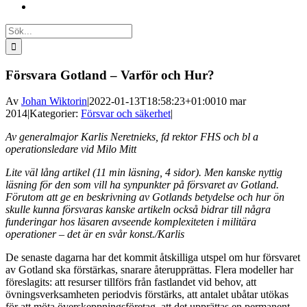
Sök
efter:
Försvara Gotland – Varför och Hur?
Av
Johan Wiktorin
|
2022-01-13T18:58:23+01:00
10 mar
2014
|
Kategorier:
Försvar och säkerhet
|
Av generalmajor Karlis Neretnieks, fd rektor FHS och bl a
operationsledare vid Milo Mitt
Lite väl lång artikel (11 min läsning, 4 sidor). Men kanske nyttig
läsning för den som vill ha synpunkter på försvaret av Gotland.
Förutom att ge en beskrivning av Gotlands betydelse och hur ön
skulle kunna försvaras kanske artikeln också bidrar till några
funderingar hos läsaren avseende komplexiteten i militära
operationer – det är en svår konst./Karlis
De senaste dagarna har det kommit åtskilliga utspel om hur försvaret
av Gotland ska förstärkas, snarare återupprättas. Flera modeller har
föreslagits: att resurser tillförs från fastlandet vid behov, att
övningsverksamheten periodvis förstärks, att antalet ubåtar utökas
för att möta överskeppningsföretag, att det upprättas en permanent