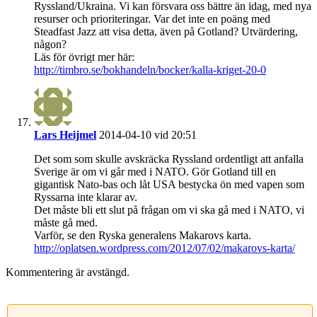
Ryssland/Ukraina. Vi kan försvara oss bättre än idag, med nya
resurser och prioriteringar. Var det inte en poäng med
Steadfast Jazz att visa detta, även på Gotland? Utvärdering,
någon?
Läs för övrigt mer här:
http://timbro.se/bokhandeln/bocker/kalla-kriget-20-0
Lars Heijmel
2014-04-10 vid 20:51
Det som som skulle avskräcka Ryssland ordentligt att anfalla
Sverige är om vi går med i NATO. Gör Gotland till en
gigantisk Nato-bas och låt USA bestycka ön med vapen som
Ryssarna inte klarar av.
Det måste bli ett slut på frågan om vi ska gå med i NATO, vi
måste gå med.
Varför, se den Ryska generalens Makarovs karta.
http://oplatsen.wordpress.com/2012/07/02/makarovs-karta/
Kommentering är avstängd.