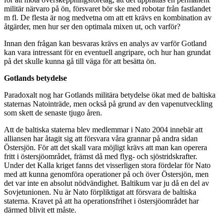
militär närvaro på ön, försvaret bör ske med robotar från fastlandet
m fl. De flesta är nog medvetna om att ett krävs en kombination av
åtgärder, men hur ser den optimala mixen ut, och varför?
Innan den frågan kan besvaras krävs en analys av varför Gotland
kan vara intressant för en eventuell angripare, och hur han grundat
på det skulle kunna gå till väga för att besätta ön.
Gotlands betydelse
Paradoxalt nog har Gotlands militära betydelse ökat med de baltiska
staternas Natointräde, men också på grund av den vapenutveckling
som skett de senaste tjugo åren.
Att de baltiska staterna blev medlemmar i Nato 2004 innebär att
alliansen har åtagit sig att försvara våra grannar på andra sidan
Östersjön. För att det skall vara möjligt krävs att man kan operera
fritt i östersjöområdet, främst då med flyg- och sjöstridskrafter.
Under det Kalla kriget fanns det visserligen stora fördelar för Nato
med att kunna genomföra operationer på och över Östersjön, men
det var inte en absolut nödvändighet. Baltikum var ju då en del av
Sovjetunionen. Nu är Nato förpliktigat att försvara de baltiska
staterna. Kravet på att ha operationsfrihet i östersjöområdet har
därmed blivit ett måste.