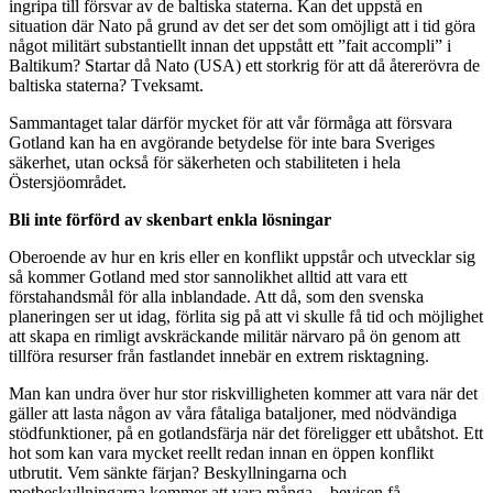
ingripa till försvar av de baltiska staterna. Kan det uppstå en
situation där Nato på grund av det ser det som omöjligt att i tid göra
något militärt substantiellt innan det uppstått ett ”fait accompli” i
Baltikum? Startar då Nato (USA) ett storkrig för att då återerövra de
baltiska staterna? Tveksamt.
Sammantaget talar därför mycket för att vår förmåga att försvara
Gotland kan ha en avgörande betydelse för inte bara Sveriges
säkerhet, utan också för säkerheten och stabiliteten i hela
Östersjöområdet.
Bli inte förförd av skenbart enkla lösningar
Oberoende av hur en kris eller en konflikt uppstår och utvecklar sig
så kommer Gotland med stor sannolikhet alltid att vara ett
förstahandsmål för alla inblandade. Att då, som den svenska
planeringen ser ut idag, förlita sig på att vi skulle få tid och möjlighet
att skapa en rimligt avskräckande militär närvaro på ön genom att
tillföra resurser från fastlandet innebär en extrem risktagning.
Man kan undra över hur stor riskvilligheten kommer att vara när det
gäller att lasta någon av våra fåtaliga bataljoner, med nödvändiga
stödfunktioner, på en gotlandsfärja när det föreligger ett ubåtshot. Ett
hot som kan vara mycket reellt redan innan en öppen konflikt
utbrutit. Vem sänkte färjan? Beskyllningarna och
motbeskyllningarna kommer att vara många – bevisen få.