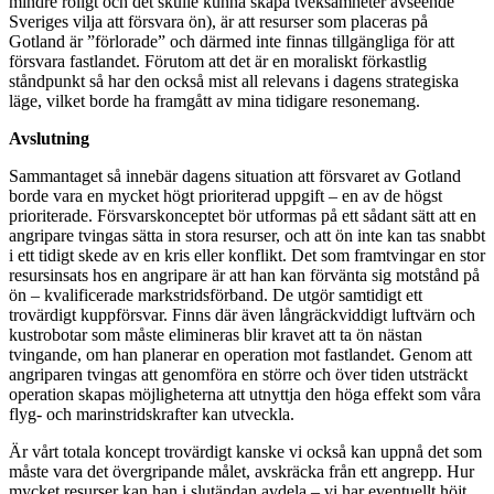
mindre roligt och det skulle kunna skapa tveksamheter avseende
Sveriges vilja att försvara ön), är att resurser som placeras på
Gotland är ”förlorade” och därmed inte finnas tillgängliga för att
försvara fastlandet. Förutom att det är en moraliskt förkastlig
ståndpunkt så har den också mist all relevans i dagens strategiska
läge, vilket borde ha framgått av mina tidigare resonemang.
Avslutning
Sammantaget så innebär dagens situation att försvaret av Gotland
borde vara en mycket högt prioriterad uppgift – en av de högst
prioriterade. Försvarskonceptet bör utformas på ett sådant sätt att en
angripare tvingas sätta in stora resurser, och att ön inte kan tas snabbt
i ett tidigt skede av en kris eller konflikt. Det som framtvingar en stor
resursinsats hos en angripare är att han kan förvänta sig motstånd på
ön – kvalificerade markstridsförband. De utgör samtidigt ett
trovärdigt kuppförsvar. Finns där även långräckviddigt luftvärn och
kustrobotar som måste elimineras blir kravet att ta ön nästan
tvingande, om han planerar en operation mot fastlandet. Genom att
angriparen tvingas att genomföra en större och över tiden utsträckt
operation skapas möjligheterna att utnyttja den höga effekt som våra
flyg- och marinstridskrafter kan utveckla.
Är vårt totala koncept trovärdigt kanske vi också kan uppnå det som
måste vara det övergripande målet, avskräcka från ett angrepp. Hur
mycket resurser kan han i slutändan avdela – vi har eventuellt höjt