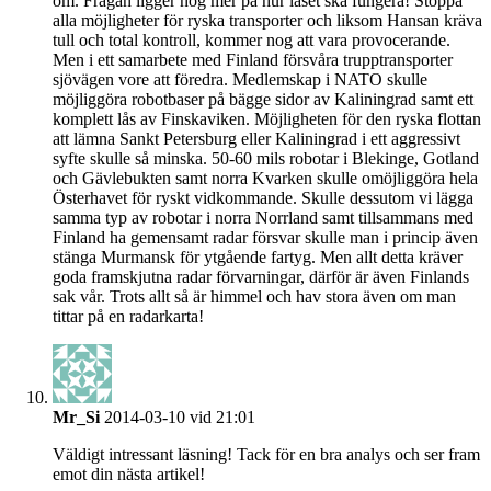
om. Frågan ligger nog mer på hur låset ska fungera! Stoppa
alla möjligheter för ryska transporter och liksom Hansan kräva
tull och total kontroll, kommer nog att vara provocerande.
Men i ett samarbete med Finland försvåra trupptransporter
sjövägen vore att föredra. Medlemskap i NATO skulle
möjliggöra robotbaser på bägge sidor av Kaliningrad samt ett
komplett lås av Finskaviken. Möjligheten för den ryska flottan
att lämna Sankt Petersburg eller Kaliningrad i ett aggressivt
syfte skulle så minska. 50-60 mils robotar i Blekinge, Gotland
och Gävlebukten samt norra Kvarken skulle omöjliggöra hela
Österhavet för ryskt vidkommande. Skulle dessutom vi lägga
samma typ av robotar i norra Norrland samt tillsammans med
Finland ha gemensamt radar försvar skulle man i princip även
stänga Murmansk för ytgående fartyg. Men allt detta kräver
goda framskjutna radar förvarningar, därför är även Finlands
sak vår. Trots allt så är himmel och hav stora även om man
tittar på en radarkarta!
Mr_Si
2014-03-10 vid 21:01
Väldigt intressant läsning! Tack för en bra analys och ser fram
emot din nästa artikel!