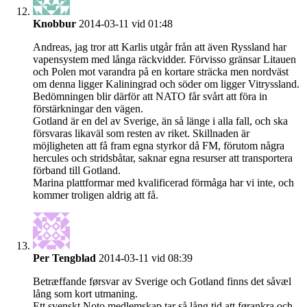
Knobbur
2014-03-11 vid 01:48
Andreas, jag tror att Karlis utgår från att även Ryssland har
vapensystem med långa räckvidder. Förvisso gränsar Litauen
och Polen mot varandra på en kortare sträcka men nordväst
om denna ligger Kaliningrad och söder om ligger Vitryssland.
Bedömningen blir därför att NATO får svårt att föra in
förstärkningar den vägen.
Gotland är en del av Sverige, än så länge i alla fall, och ska
försvaras likaväl som resten av riket. Skillnaden är
möjligheten att få fram egna styrkor då FM, förutom några
hercules och stridsbåtar, saknar egna resurser att transportera
förband till Gotland.
Marina plattformar med kvalificerad förmåga har vi inte, och
kommer troligen aldrig att få.
Per Tengblad
2014-03-11 vid 08:39
Betræffande førsvar av Sverige och Gotland finns det såvæl
lång som kort utmaning.
Ett svenskt Noto medlemskap tar så lång tid att førankra och