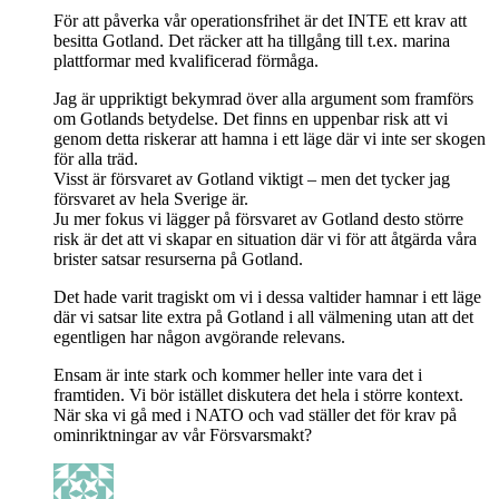
För att påverka vår operationsfrihet är det INTE ett krav att
besitta Gotland. Det räcker att ha tillgång till t.ex. marina
plattformar med kvalificerad förmåga.
Jag är uppriktigt bekymrad över alla argument som framförs
om Gotlands betydelse. Det finns en uppenbar risk att vi
genom detta riskerar att hamna i ett läge där vi inte ser skogen
för alla träd.
Visst är försvaret av Gotland viktigt – men det tycker jag
försvaret av hela Sverige är.
Ju mer fokus vi lägger på försvaret av Gotland desto större
risk är det att vi skapar en situation där vi för att åtgärda våra
brister satsar resurserna på Gotland.
Det hade varit tragiskt om vi i dessa valtider hamnar i ett läge
där vi satsar lite extra på Gotland i all välmening utan att det
egentligen har någon avgörande relevans.
Ensam är inte stark och kommer heller inte vara det i
framtiden. Vi bör istället diskutera det hela i större kontext.
När ska vi gå med i NATO och vad ställer det för krav på
ominriktningar av vår Försvarsmakt?