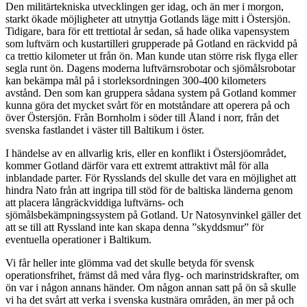
Den militärtekniska utvecklingen ger idag, och än mer i morgon,
starkt ökade möjligheter att utnyttja Gotlands läge mitt i Östersjön.
Tidigare, bara för ett trettiotal år sedan, så hade olika vapensystem
som luftvärn och kustartilleri grupperade på Gotland en räckvidd på
ca trettio kilometer ut från ön. Man kunde utan större risk flyga eller
segla runt ön. Dagens moderna luftvärnsrobotar och sjömålsrobotar
kan bekämpa mål på i storleksordningen 300-400 kilometers
avstånd. Den som kan gruppera sådana system på Gotland kommer
kunna göra det mycket svårt för en motståndare att operera på och
över Östersjön. Från Bornholm i söder till Åland i norr, från det
svenska fastlandet i väster till Baltikum i öster.
I händelse av en allvarlig kris, eller en konflikt i Östersjöområdet,
kommer Gotland därför vara ett extremt attraktivt mål för alla
inblandade parter. För Rysslands del skulle det vara en möjlighet att
hindra Nato från att ingripa till stöd för de baltiska länderna genom
att placera långräckviddiga luftvärns- och
sjömålsbekämpningssystem på Gotland. Ur Natosynvinkel gäller det
att se till att Ryssland inte kan skapa denna ”skyddsmur” för
eventuella operationer i Baltikum.
Vi får heller inte glömma vad det skulle betyda för svensk
operationsfrihet, främst då med våra flyg- och marinstridskrafter, om
ön var i någon annans händer. Om någon annan satt på ön så skulle
vi ha det svårt att verka i svenska kustnära områden, än mer på och