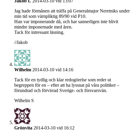
Jakob L
2014-03-10 vid 13:07
Jag hade förmånen att träffa på Generalmajor Neretniks under
min tid som värnpliktig 89/90 vid P10.
Han var imponerande då, och har sannerligen inte blivit
mindre imponernade med åren.
Tack för intressant läsning.
//Jakob
Wilhelm
2014-03-10 vid 14:16
Tack för en tydlig och klar redogörelse som reder ut
begreppen för en – efter att ha lyssnat på våra politiker –
förundrad och förvirrad Sverige- och försvarsvän.
Wilhelm S
Grönvita
2014-03-10 vid 16:12