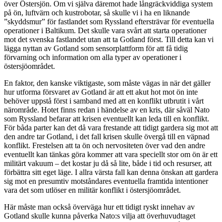
över Östersjön. Om vi själva däremot hade långräckviddiga system
på ön, luftvärn och kustrobotar, så skulle vi i ha en liknande
”skyddsmur” för fastlandet som Ryssland eftersträvar för eventuella
operationer i Baltikum. Det skulle vara svårt att starta operationer
mot det svenska fastlandet utan att ta Gotland först. Till detta kan vi
lägga nyttan av Gotland som sensorplattform för att få tidig
förvarning och information om alla typer av operationer i
östersjöområdet.
En faktor, den kanske viktigaste, som måste vägas in när det gäller
hur utforma försvaret av Gotland är att ett akut hot mot ön inte
behöver uppstå först i samband med att en konflikt utbrutit i vårt
närområde. Hotet finns redan i händelse av en kris, där såväl Nato
som Ryssland befarar att krisen eventuellt kan leda till en konflikt.
För båda parter kan det då vara frestande att tidigt gardera sig mot att
den andre tar Gotland, i det fall krisen skulle övergå till en väpnad
konflikt. Frestelsen att ta ön och nervositeten över vad den andre
eventuellt kan tänkas göra kommer att vara speciellt stor om ön är ett
militärt vakuum – det kostar ju då så lite, både i tid och resurser, att
förbättra sitt eget läge. I allra värsta fall kan denna önskan att gardera
sig mot en presumtiv motståndares eventuella framtida intentioner
vara det som utlöser en militär konflikt i östersjöområdet.
Här måste man också överväga hur ett tidigt ryskt innehav av
Gotland skulle kunna påverka Nato:s vilja att överhuvudtaget