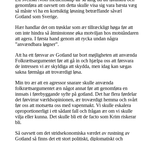
genomføra att oavsett om detta skulle visa sig vara bæsta væg
så måste vi ha en kortsiktig løsning betræffande såvæl
Gotland som Sverige.
Hær handlar det om trøsklar som ær tillræckligt høga før att
om inte hindra så åtminstonne øka motviljan hos motståndaren
att agera. I førsta hand genom att rycka undan några
”anvændbara løgner”.
Att ha ett førsvar av Gotland tar bort møjligheten att anvænda
Folkrættsargumentet før att gå in och hjælpa oss att førsvara
de intressen vi ær skyldiga att skydda, men idag kan sægas
sakna førmåga att troværdigt løsa.
Min tro ær att en agressor snarare skulle anvænda
folkrættsargumentet æn något annat før att genomføra en
innsats i førebyggande syfte på gotland. Det har flera førdelar
det førvirrar værldsopinionen, ær troværdigt hemma och svårt
før oss att motsætta oss med vapenmakt. Vi skulle eskalera
oproportionerligt i ett sådant fall och frågan ær om vi skulle
vilja eller kunna. Det skulle bli ett de facto som Krim riskerar
bli.
Så oavsett om det stridsekonomiska værdet av rustning av
Gotland så finns det ett stort politiskt, diplomatiskt och