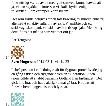
folkrættsligt værde av att med gott samvete kunna hævda att
ja, vi kan skydda de intressen vi skall skydda enligt
folkrætten. Som exempel Northstream.
Det som skulle behøvas ær en fast basering av mindre enheter,
alternativt en aktiv rullering av ex. LV, amfibie och ett
stridsvagnskompani, vid sidan av beredskaps jakt. Men kring
detta finns det många som vet mer om jag.
Per Tengblad
Sven Hugosson
2014-03-11 vid 14:23
I chefsposition i en ledningsstab för flygtransporter övade jag
en gång i tiden den flygande delen an ”Operation Guten”
(som gällde att snabbt bemanna Gotland från fastlandet). Det
gick inte bra, och hade aldrig kunnat gå bra. Hoppas att
försvarsberedningen läser och lyssnar.