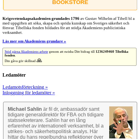
BOOKSTORE
Krigsvetenskap­sakademien grundades 1796
av Gustav Wilhelm af Tibell bl a
med uppgiften att söka, skapa och sprida kunskap om Sveriges säkerhet och
försvar. Tibellska fonden bildades för att stödja Akademiens publicistiska
verksamhet.
Läs mer om Akademiens grundare »
Stöd gärna Akademiens arbete
genom att swisha Ditt bidrag till
1236249460 Tibellska
fonden
.
🙏
Din gåva gör skillnad
Ledamöter
Ledamotsförteckning »
Inloggning för ledamöter »
Michael Sahlin
är fil dr, ambassadör samt
tidigare general­direktör för FBA och tidigare
stats­sekre­terare. Sahlin har en lång
erfarenhet av inter­nationell verk­samhet, bl a
utrikes- och säkerhets­politisk analys. Här
hittar du hans regel­bundna reflek­tioner över