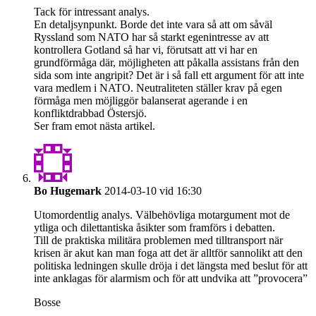
Tack för intressant analys.
En detaljsynpunkt. Borde det inte vara så att om såväl
Ryssland som NATO har så starkt egenintresse av att
kontrollera Gotland så har vi, förutsatt att vi har en
grundförmåga där, möjligheten att påkalla assistans från den
sida som inte angripit? Det är i så fall ett argument för att inte
vara medlem i NATO. Neutraliteten ställer krav på egen
förmåga men möjliggör balanserat agerande i en
konfliktdrabbad Östersjö.
Ser fram emot nästa artikel.
Bo Hugemark
2014-03-10 vid 16:30
Utomordentlig analys. Välbehövliga motargument mot de
ytliga och dilettantiska åsikter som framförs i debatten.
Till de praktiska militära problemen med tilltransport när
krisen är akut kan man foga att det är alltför sannolikt att den
politiska ledningen skulle dröja i det längsta med beslut för att
inte anklagas för alarmism och för att undvika att ”provocera”
Bosse