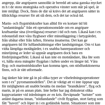
angrepp, där angriparen sannolikt är beredd att satsa ganska mycket
m h t de stora strategiska och operativa vinster som står på spel, är
inte möjligt. Dock, finns de där så krävs det att angriparen sätter in
tillräckliga resurser för att slå dem, och det tar också tid.
Marin- och flygstridskrafter kan alltid för en kortare tid bli
”undanträngda” från ett operationsområde om en angripare
kraftsamlar sina (överlägsna) resurser i tid och rum. Likaså kan t ex
robotanfall mot våra flygbaser eller minutläggning i fartygsleder,
från ubåtar eller från luften, försena insatserna. Det kan ge
angriparen tid för luftlandsättningar eller landstigningar. Om vi kan
vidta lämpliga motåtgärder, t ex snabba banreparationer och
minröjning av leder så uppnår angriparen dock bara en
fördröjningseffekt. Likaså så kan inte en motståndare, lika lite som
vi, hålla stora mängder flygplan i luften under en längre tid. Våra
flyg- och marinstridskrafter kan komma igen, om stödfunktionerna
finns, och är rätt utformade.
Jag tänker här inte gå in på olika typer av vilseledningsoperationer
som t ex” pyromanmodellen”. Det är viktigt att vi inte öppnar upp
för möjligheten att snabbt besätta ön medan ”brandkåren”, flyg och
marin, är på en annan plats. Inte heller har jag diskuterat olika
kuppvarianter vid inledningen av en kris. Beväpnade ”turister” som
anlänt dagarna innan, ”nödlandande” civilt flygplan, stort fartyg som
fått ”haveri” och löper in i en gotländsk hamn. Situationer som inte