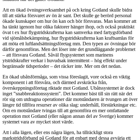
Att en ökad övningsverksamhet på och kring Gotland skulle bidra
till att stärka försvaret av ön är sant. Det skulle ge berörd personal
ökade kunskaper om hur ön kan och bör försvaras. Man kommer att
ha tänkt igenom hur olika faktorer hänger ihop, och också praktiskt
övat t ex hur flygstridskrafterna kan samverka med fartygsförband
vid sjömålsbekämpning, hur flygstridskrafterna kan kraftsamlas för
att möta ett luftlandsättningsföretag mm. Den typen av övningar bör
därför genomföras. Men det löser inte det grundläggande problemet
– att försvara Gotland. Såväl flygsystemet som marinens
ytstridskrafter verkar i huvudsak intermittent – hög effekt under
begränsade tidsperioder – det räcker inte. Mer om det nedan.
En ökad ubåtsförmåga, som vissa föreslagit, vore också en viktig
komponent i att försvåra, och därmed avskräcka från,
överskeppningsföretag riktade mot Gotland. Ubåtssystemet är dock
inget ”snabbreaktionssystem”. Det kommer bäst till sin rätt när det
rör sig om utdragna operationer där motståndaren är tvungen att över
längre tid tillföra resurser av olika slag: underhåll, förstärkningar etc.
Om en motståndare tvingas till att genomföra en mer omfattande
operation mot Gotland (eller någon annan del av Sverige) kommer
systemet vara av mycket stort värde.
Att i alla lägen, eller ens några lägen, ha tillräckligt stora
markstridsförband på Gotland för att enbart med dessa avvärja ett