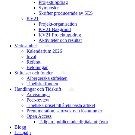
Projektuppdrag
Symposier
Skrifter producerade av SES
KV21
Projekt-organisation
KV21 Bakgrund
KV21 Projektuppdrag
Aktiviteter och resultat
Verksamhet
Kalendarium 2026
Inval
Referat
Belöningar
Stiftelser och fonder
Albergerska stiftelsen
Tibellska fonden
Handlingar och Tidskrift
Anvisningar
Peer-review
Tibellska priset till årets bästa artikel
Prenumeration, särtryck och lösnummer
Open Access
Tidigare publicerade digitala utgåvor
Blogg
Läshjälp