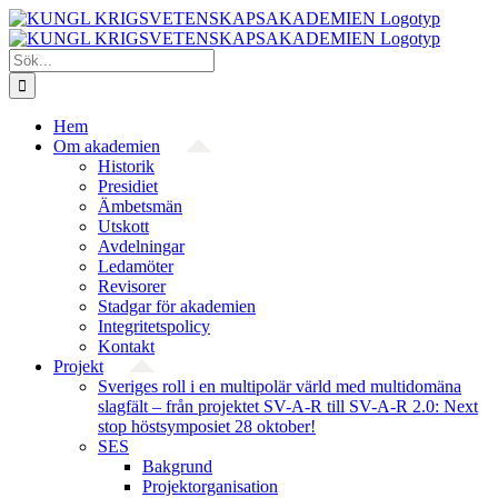
Fortsätt
till
innehållet
Sök
efter:
Hem
Om akademien
Historik
Presidiet
Ämbetsmän
Utskott
Avdelningar
Ledamöter
Revisorer
Stadgar för akademien
Integritetspolicy
Kontakt
Projekt
Sveriges roll i en multipolär värld med multidomäna
slagfält – från projektet SV-A-R till SV-A-R 2.0: Next
stop höstsymposiet 28 oktober!
SES
Bakgrund
Projekt­organisation