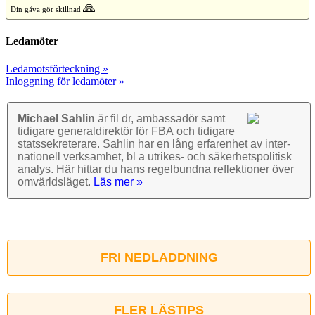
🙏
Din gåva gör skillnad
Ledamöter
Ledamotsförteckning »
Inloggning för ledamöter »
Michael Sahlin
är fil dr, ambassadör samt
tidigare general­direktör för FBA och tidigare
stats­sekre­terare. Sahlin har en lång erfarenhet av inter­
nationell verk­samhet, bl a utrikes- och säkerhets­politisk
analys. Här hittar du hans regel­bundna reflek­tioner över
omvärlds­läget.
Läs mer »
FRI NEDLADDNING
FLER LÄSTIPS