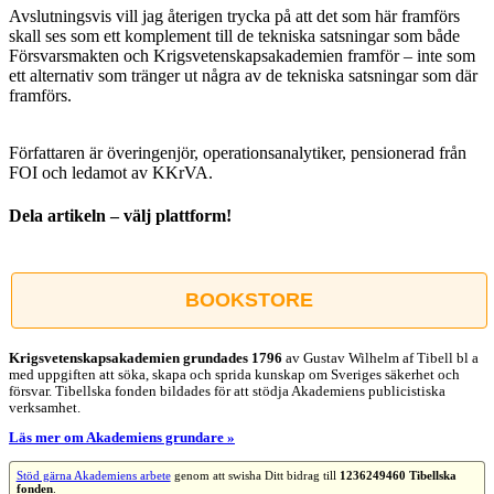
Avslutningsvis vill jag återigen trycka på att det som här framförs
skall ses som ett komplement till de tekniska satsningar som både
Försvarsmakten och Krigsvetenskapsakademien framför – inte som
ett alternativ som tränger ut några av de tekniska satsningar som där
framförs.
Författaren är överingenjör, operationsanalytiker, pensionerad från
FOI och ledamot av KKrVA.
Dela artikeln – välj plattform!
Facebook
X
Reddit
LinkedIn
WhatsApp
Tumblr
Pinterest
Vk
E-
post
BOOKSTORE
Krigsvetenskap­sakademien grundades 1796
av Gustav Wilhelm af Tibell bl a
med uppgiften att söka, skapa och sprida kunskap om Sveriges säkerhet och
försvar. Tibellska fonden bildades för att stödja Akademiens publicistiska
verksamhet.
Läs mer om Akademiens grundare »
Stöd gärna Akademiens arbete
genom att swisha Ditt bidrag till
1236249460 Tibellska
fonden
.