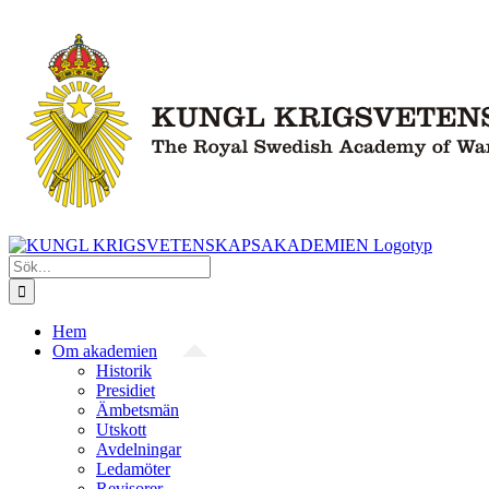
Fortsätt
till
innehållet
Sök
efter:
Hem
Om akademien
Historik
Presidiet
Ämbetsmän
Utskott
Avdelningar
Ledamöter
Revisorer