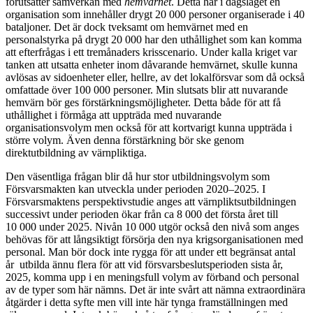
förutsätter samverkan med
hemvärnet
. Detta har i dagsläget en
organisation som innehåller drygt 20 000 personer organiserade i 40
bataljoner. Det är dock tveksamt om hemvärnet med en
personalstyrka på drygt 20 000 har den uthållighet som kan komma
att efterfrågas i ett tremånaders krisscenario. Under kalla kriget var
tanken att utsatta enheter inom dåvarande hemvärnet, skulle kunna
avlösas av sidoenheter eller, hellre, av det lokalförsvar som då också
omfattade över 100 000 personer. Min slutsats blir att nuvarande
hemvärn bör ges förstärkningsmöjligheter. Detta både för att få
uthållighet i förmåga att uppträda med nuvarande
organisationsvolym men också för att kortvarigt kunna uppträda i
större volym. Även denna förstärkning bör ske genom
direktutbildning av värnpliktiga.
Den väsentliga frågan blir då hur stor utbildningsvolym som
Försvarsmakten kan utveckla under perioden 2020–2025. I
Försvarsmaktens perspektivstudie anges att värnpliktsutbildningen
successivt under perioden ökar från ca 8 000 det första året till
10 000 under 2025. Nivån 10 000 utgör också den nivå som anges
behövas för att långsiktigt försörja den nya krigsorganisationen med
personal. Man bör dock inte rygga för att under ett begränsat antal
år utbilda ännu flera för att vid försvarsbeslutsperioden sista år,
2025, komma upp i en meningsfull volym av förband och personal
av de typer som här nämns. Det är inte svårt att nämna extraordinära
åtgärder i detta syfte men vill inte här tynga framställningen med