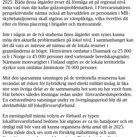
2025. Båda dessa åtgärder avser då förmåga att på regional nivå
möta vad man där kallar gråzonsproblematiken. I Försvarsmaktens
perspektivstudie nämns också att huvuddelen av personalen i MR-
skyttebataljonerna skall utgöras av värnpliktiga, vilka överförs dit
efter en första placering i brigader och motsvarande.
Inte i någon av de två studierna finns åtgärder som synes kunna
möta den aktuella problematiken på
lokal nivå
. I sammanhanget kan
det då vara av intresse att nämna att de lokala resurser i
grannländerna är högre. Hemvärnen omfattar i Danmark ca 25 000
och i Norge ca 45 000 personer med varierande beredskapsgrader.
Närmaste motsvarighet i Finland utgörs av de lokala territoriella
styrkor som omfattar åtminstone 70 000 personer.
Mot den sparsamma satsningen på de territoriella resurserna kan
invändas att risken för hybridkrig med direkt militärt inslag är lika
stor som övriga delar av de sammansatta hot som nu har vuxit fram.
Här behövs således lösningar redan under försvarsbeslutsperioden.
En
extraordinära
satsningar under en övergångsperiod blir då att
direktutbilda till lokalförsvarsförband.
En meningsfull minsta volym av förband av typen
lokalförsvarsförband bedöms här utgöras av ca tio bataljoner och ett
rimligt mål bör vara att kunna organisera detta antal till år 2025.
Detta måste dock ses som en försiktig målsättning och som