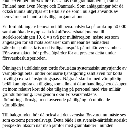
räkneexempel. Intryck bör också tas från grannländerna, främst
Finland men även Norge och Danmark. Som anläggningar bör då
också kunna utnyttjas ett flertal av de som i nuläget används av
hemvärnet och andra frivilliga organisationer.
En fördubbling av hemvärnet till personalstyrka på omkring 50 000
samt att öka de nyuppsatta lokalförsvars­bataljonerna till
storleksordningen 10, d v s två per militärregion, måste ses som
angelägen för att möta scenarier som innebär tre månaders
säkerhetspolitisk kris med tydliga anspråk på militär verksamhet.
Försvarsmakten bör pröva åtgärder för att prestera detta under
försvarsbeslutsperioden.
Ökningen i utbildningen torde förutsätta systematiskt utnyttjande av
värnpliktigt befäl under ordinarie tjänstgöring samt även för korta
frivilliga extra tjänstgöringspass. Några årskullar med värnpliktigt
befäl kan utgöra en tillgång som allmänt ökar handlingsberedskapen
att inom relativt kort tid öka tillgång på personal med viss militär
grundutbildning. Därigenom ökar Försvarsmaktens
förändringsförmåga med avseende på tillgång på utbildade
värnpliktiga.
Till bakgrunden hör då också att det svenska försvaret nu måste ses
som extremt personalsvagt. Detta både i ett svenskt-närtidshistoriskt
perspektiv liksom när man jämför med grannländer i nutiden.