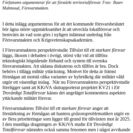
Författaren argumenterar för att förstärkt territorialförsvar. Foto: Bazev
Mahmoud, Försvarsmakten.
I detta inlägg argumenteras för att det kommande försvarsbeslutet
bör ägna större uppmärksamhet åt att utveckla lokalförsvar och
hemvärn än vad som görs i nyligen inlämnat underlag från
Försvarsmakten och Krigsvetenskaps­akademien.
I Försvarsmaktens perspektivstudie
Tillväxt till ett starkare försvar
läggs, liksom i debatten i övrigt, störst vikt vid att tillföra
teknologiskt högstående förband och system till svenska
försvarsmakten. Att sådana diskuteras och tillförs är bra. Dock
behövs i tillägg militär yttäckning. Motivet för detta är främst
förmågan att motstå olika varianter av hybridkrig där militärt våld
utgör ett väsentligt inslag. När nu Försvarsmaktens perspektivstudie
föreligger samt att KKrVA slutrapporterat projektet KV21 i
Ett
Trovärdigt Totalförsvar
känns det angeläget kommentera aspekten
yttäckande militärt försvar.
Försvarsmaktens
Tillväxt till ett starkare försvar
anger att
förstärkning av förmågan att han­tera
gråzonsproblematiken
utgör en
av flera prioriteringar som ligger till grund för tillväxten mot år 2025.
I den muntliga dragningen av KKrVA studie
Ett Trovärdigt
Totalförsvar
nämndes också samma fenomen men i något avvikande