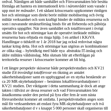
ordval. Nämligen att både samhället och Försvarsmakten bör besitta
förmåga att hantera en internationell
kris i närområdet
som varade i
upp mot
tre månader
. I ett sådant krisscenario uppkommer rimligen
hot och störningar som direkt berör militär mobilisering och övrig
militär verksamhet och som kraftigt binder de militära resurserna och
som i nuvarande strukturförslag binds för att förbereda och påbörja
operativa uppgifter. När även samhället och totalförsvaret i övrigt
utsätts för hot och störningar kan de operativt inriktade militära
resurserna bara erbjuda en ringa hjälp. I en artikel i KKrVA
Handlingar o tidskrift nr 1 år 2018 har jag också redovisat några
tankar kring detta. Hot och störningar kan utgöras av kombinationer
av olika slag – hybridkrig med både nya abstrakta IT-inslag och
äldre militära våldsinslag. Min slutsats blir att efterfrågan på
territoriella resurser i krisscenarier kommer att bli hög.
I ett längre perspektiv skisserar både perspektivstudien och KV21
studie
Ett trovärdigt totalförsvar
en ökning av antalet
säkerhetsbataljoner samt en uppbyggnad av en styrka bestående av
ca 20 MR-skyttebataljoner – benämns lokalförsvars­bataljoner i
KV21 studien. Det viktigaste i detta sammanhang är dock att ange
takten i tillväxt av dessa resurser och vad Försvarsmakten bör
åstadkomma under den period på fyra eller fem år som nästa
försvarsbeslut kommer att omfatta. I perspektivstudien anges som
mål för verksamheten att endast fyra MR-skyttebataljoner och två
säkerhetsbataljoner d v s knappt 5 000 personer skall organiseras till