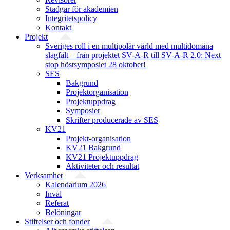
Stadgar för akademien
Integritetspolicy
Kontakt
Projekt
Sveriges roll i en multipolär värld med multidomäna
slagfält – från projektet SV-A-R till SV-A-R 2.0: Next
stop höstsymposiet 28 oktober!
SES
Bakgrund
Projekt­organisation
Projektuppdrag
Symposier
Skrifter producerade av SES
KV21
Projekt-organisation
KV21 Bakgrund
KV21 Projektuppdrag
Aktiviteter och resultat
Verksamhet
Kalendarium 2026
Inval
Referat
Belöningar
Stiftelser och fonder