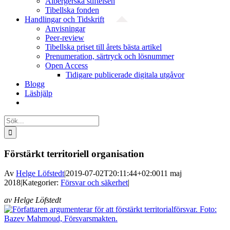
Albergerska stiftelsen
Tibellska fonden
Handlingar och Tidskrift
Anvisningar
Peer-review
Tibellska priset till årets bästa artikel
Prenumeration, särtryck och lösnummer
Open Access
Tidigare publicerade digitala utgåvor
Blogg
Läshjälp
Sök
efter:
Förstärkt territoriell organisation
Av
Helge Löfstedt
|
2019-07-02T20:11:44+02:00
11 maj
2018
|
Kategorier:
Försvar och säkerhet
|
av Helge Löfstedt