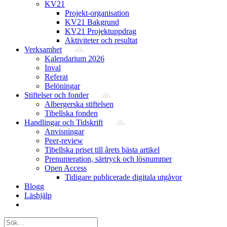
KV21
Projekt-organisation
KV21 Bakgrund
KV21 Projektuppdrag
Aktiviteter och resultat
Verksamhet
Kalendarium 2026
Inval
Referat
Belöningar
Stiftelser och fonder
Albergerska stiftelsen
Tibellska fonden
Handlingar och Tidskrift
Anvisningar
Peer-review
Tibellska priset till årets bästa artikel
Prenumeration, särtryck och lösnummer
Open Access
Tidigare publicerade digitala utgåvor
Blogg
Läshjälp
Sök