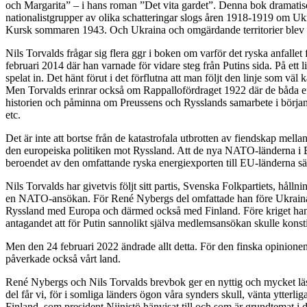
och Margarita” – i hans roman ”Det vita gardet”. Denna bok dramatise
nationalistgrupper av olika schatteringar slogs åren 1918-1919 om Ukr
Kursk sommaren 1943. Och Ukraina och omgärdande territorier blev skå
Nils Torvalds frågar sig flera ggr i boken om varför det ryska anfall
februari 2014 där han varnade för vidare steg från Putins sida. På ett
spelat in. Det hänt förut i det förflutna att man följt den linje som v
Men Torvalds erinrar också om Rappallofördraget 1922 där de båda efter f
historien och påminna om Preussens och Rysslands samarbete i början
etc.
Det är inte att bortse från de katastrofala utbrotten av fiendskap mell
den europeiska politiken mot Ryssland. Att de nya NATO-länderna i Ba
beroendet av den omfattande ryska energiexporten till EU-länderna s
Nils Torvalds har givetvis följt sitt partis, Svenska Folkpartiets, håll
en NATO-ansökan. För René Nybergs del omfattade han före Ukrainakr
Ryssland med Europa och därmed också med Finland. Före kriget hante
antagandet att för Putin sannolikt själva medlemsansökan skulle konstit
Men den 24 februari 2022 ändrade allt detta. För den finska opinione
påverkade också vårt land.
René Nybergs och Nils Torvalds brevbok ger en nyttig och mycket läs
del får vi, för i somliga länders ögon våra synders skull, vänta ytterlig
Finland, som president Niinistö hänvisat till och som är grundtemat 