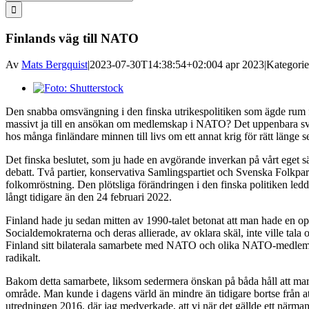
efter:
Finlands väg till NATO
Av
Mats Bergquist
|
2023-07-30T14:38:54+02:00
4 apr 2023
|
Kategorie
Visa
större
Den snabba omsvängning i den finska utrikespolitiken som ägde rum för
bild
massivt ja till en ansökan om medlemskap i NATO? Det uppenbara svar
hos många finländare minnen till livs om ett annat krig för rätt läng
Det finska beslutet, som ju hade en avgörande inverkan på vårt eget sä
debatt. Två partier, konservativa Samlingspartiet och Svenska Folkparti
folkomröstning. Den plötsliga förändringen i den finska politiken le
långt tidigare än den 24 februari 2022.
Finland hade ju sedan mitten av 1990-talet betonat att man hade en o
Socialdemokraterna och deras allierade, av oklara skäl, inte ville tala
Finland sitt bilaterala samarbete med NATO och olika NATO-medlemmar.
radikalt.
Bakom detta samarbete, liksom sedermera önskan på båda håll att marsch
område. Man kunde i dagens värld än mindre än tidigare bortse från at
utredningen 2016, där jag medverkade, att vi när det gällde ett närman