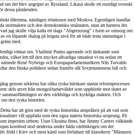
land om det blev angripet av Ryssland. Likaså skulle ett ensidigt svenskt
 för dessa påståenden.
tspolitiskt dilemma, nämligen relationen med Moskva. Egentligen handlar
da stormakten och den demokratiska småstaten, utan att hantera det.
it vad jag skulle vilja kalla ett slags ”Abgrenzung” i form av omsorg om
av en löpande dialog på högsta nivå för att både testa stämningar i
m gräns med.
offentligt vittnat om. Vladimir Putins agerande och tänkande som
, vilket lett till den mycket allvarliga situation vi nu sedan ett
en ovan nämnde René Nybergs och Europaparlamentarikern Nils Torvalds
ar den finska politiken sedan framför allt Sovjetunionens fall och
.
gång genom seklerna har olika ryska härskare startat reformprocesser.
ment: dels arvet från mongol/tartarväldet som upphörde mot slutet av
gade sammanflätningen av den världsliga och kyrkliga makten. Och
p om den ryska historien.
 Detta har att göra med de ryska historiska anspråken på att vad som
nalister vill uppfatta som den egna statens historiska ursprung. På
 som imperiets urhem. Utan Ukraina finns, har Jimmy Carters välkände
uropas kornbod stod striderna under båda världskrigen om det
älv född i Kiev och mest känd som författare till klassikern ”Mästaren