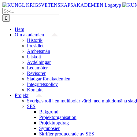
Fortsätt
till
Sök
innehållet
efter:
Hem
Om akademien
Historik
Presidiet
Ämbetsmän
Utskott
Avdelningar
Ledamöter
Revisorer
Stadgar för akademien
Integritetspolicy
Kontakt
Projekt
Sveriges roll i en multipolär värld med multidomäna slag
SES
Bakgrund
Projekt­organisation
Projektuppdrag
Symposier
Skrifter producerade av SES