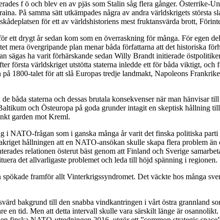
rades f ö och blev en av pjäs som Stalin såg flera gånger. Österrike-Un
aina. På samma sätt utkämpades några av andra världskrigets största sla
deplatsen för ett av världshistoriens mest fruktansvärda brott, Förint
et för ett drygt år sedan kom som en överraskning för många. För egen d
 litet mera övergripande plan menar båda författarna att det historiska 
äl kan sägas ha varit förhärskande sedan Willy Brandt initierade östpoliti
örsta världskriget utstötta staterna inledde ett för båda viktigt, och för
 på 1800-talet för att slå Europas tredje landmakt, Napoleons Frankrik
an de båda staterna och dessas brutala konsekvenser när man hänvisar till 
ltikum och Östeuropa på goda grunder intagit en skeptisk hållning till
änkt garden mot Kreml.
ning i NATO-frågan som i ganska många år varit det finska politiska parti s
iget hållningen att en NATO-ansökan skulle skapa flera problem än d
rades relationen österut bäst genom att Finland och Sverige samarbeta
uera det allvarligaste problemet och leda till höjd spänning i regionen.
n spökade framför allt Vinterkrigssyndromet. Det väckte hos många sven
värd bakgrund till den snabba vindkantringen i vårt östra grannland s
are en tid. Men att detta intervall skulle vara särskilt länge är osannolik
i den finska NATO-utredningen 2016, utgör ett ”common strategic space”