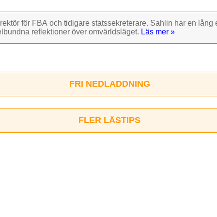
rektör för FBA och tidigare stats­sekre­terare. Sahlin har en lång e
el­bundna reflek­tioner över omvärlds­läget.
Läs mer »
FRI NEDLADDNING
FLER LÄSTIPS