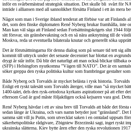
inför en svårbemästrad strategisk situation. Det skulle bli svårt för NA
inträde i alliansen med all sannolikhet försätta Finland i ett än mera b
Något som man i Sverige ibland tenderat att förbise var att Finlands al
det, som den finske diplomaten René Nyberg brukar framhålla, inte om 
Man kan väl säga att Finland sedan Fortsättningskrigets slut 1944 följt
sitt försvar, sin gränsbevakning och en så nära anknytning till de väs
Moskva, reda ut eventuella bilaterala knutar och generellt söka upprä
Det är förutsättningarna för denna dialog som på senare tid tett sig a
kommit till uttryck under det senaste decenniet har blottat en avgrund
drygt år står inför. Då blir det naturligt att man också blickar tillb
(SFP) i Helsingfors nyutkomna ”Vägen till NATO”. Det är en samtalsbo
söker greppa den ryska politiska kultur som frambringar gestalter som 
Både Nyberg och Torvalds är mycket belästa i rysk historia. Torvalds 
Enligt ett ryskt talesätt som Torvalds återger, ville man ”så mycket b
1400-talet, dels den rysk-ortodoxa kyrkans aspirationer på att efter 
eftersom Gud är god måste följaktligen också kejsaren vara god. Detta 
René Nyberg hävdar i ett av sina brev till Torvalds att både det först
sedan länge är Ukraina, och vars namn betyder just ”gränsland”. Det l
samma sätt vill ju Putin, som utvecklat saken i en omtalad uppsats 
säkerhetspolitiske rådgivare, Zbigniew Brzezinski sagt, inget ryskt i
ukrainska slätterna. Kiev bytte åren efter den ryska revolutionen 1917