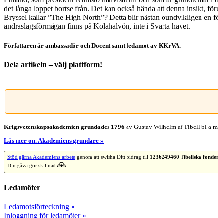
det långa loppet bortse från. Det kan också hända att denna insikt, för
Bryssel kallar ”The High North”? Detta blir nästan oundvikligen en f
andraslagsförmågan finns på Kolahalvön, inte i Svarta havet.
Författaren är ambassadör och Docent samt ledamot av KKrVA.
Dela artikeln – välj plattform!
Facebook
X
Reddit
LinkedIn
WhatsApp
Tumblr
Pinterest
Vk
E-
post
Krigsvetenskap­sakademien grundades 1796
av Gustav Wilhelm af Tibell bl a me
Läs mer om Akademiens grundare »
Stöd gärna Akademiens arbete
genom att swisha Ditt bidrag till
1236249460 Tibellska fonde
🙏
Din gåva gör skillnad
Ledamöter
Ledamotsförteckning »
Inloggning för ledamöter »