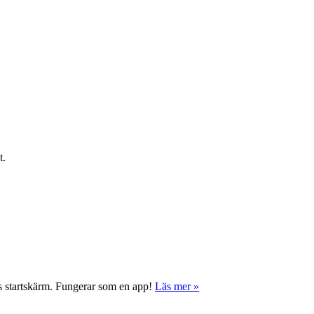
t.
ns startskärm. Fungerar som en app!
Läs mer »