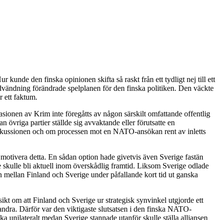
nde den finska opinionen skifta så raskt från ett tydligt nej till ett
dvändning förändrade spelplanen för den finska politiken. Den väckte
 ett faktum.
asionen av Krim inte föregåtts av någon särskilt omfattande offentlig
n övriga partier ställde sig avvaktande eller förutsatte en
 diskussionen och om processen mot en NATO-ansökan rent av inletts
motivera detta. En sådan option hade givetvis även Sverige fastän
de skulle bli aktuell inom överskådlig framtid. Liksom Sverige odlade
 mellan Finland och Sverige under påfallande kort tid ut ganska
ikt om att Finland och Sverige ur strategisk synvinkel utgjorde ett
andra. Därför var den viktigaste slutsatsen i den finska NATO-
a unilateralt medan Sverige stannade utanför skulle ställa alliansen