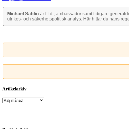
Michael Sahlin
är fil dr, ambassadör samt tidigare general­di
utrikes- och säkerhets­politisk analys. Här hittar du hans reg
Artikelarkiv
Artikelarkiv