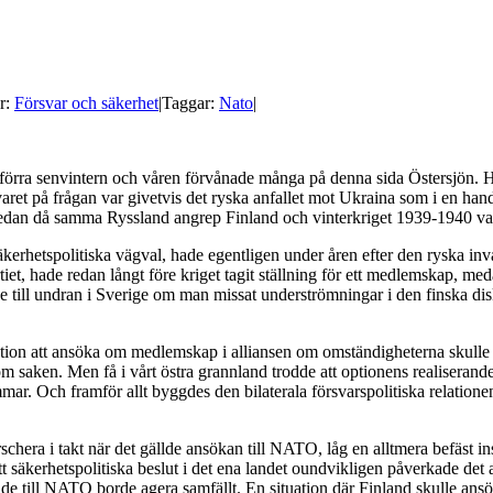
r:
Försvar och säkerhet
|
Taggar:
Nato
|
ra senvintern och våren förvånade många på denna sida Östersjön. Hur ku
et på frågan var givetvis det ryska anfallet mot Ukraina som i en han
e sedan då samma Ryssland angrep Finland och vinterkriget 1939-1940 var
kerhetspolitiska vägval, hade egentligen under åren efter den ryska inv
et, hade redan långt före kriget tagit ställning för ett medlemskap, meda
dde till undran i Sverige om man missat underströmningar i den finska
ption att ansöka om medlemskap i alliansen om omständigheterna skulle 
 om saken. Men få i vårt östra grannland trodde att optionens realiseran
 Och framför allt byggdes den bilaterala försvarspolitiska relationen
era i takt när det gällde ansökan till NATO, låg en alltmera befäst ins
t säkerhetspolitiska beslut i det ena landet oundvikligen påverkade det 
de till NATO borde agera samfällt. En situation där Finland skulle ansök