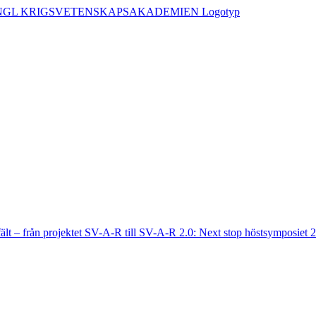
fält – från projektet SV-A-R till SV-A-R 2.0: Next stop höstsymposiet 