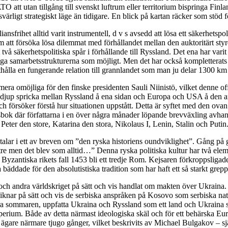
TO att utan tillgång till svenskt luftrum eller territorium bispringa Fin
esvärligt strategiskt läge än tidigare. En blick på kartan räcker som stöd
liansfrihet alltid varit instrumentell, d v s avsedd att lösa ett säkerhe
att försöka lösa dilemmat med förhållandet mellan den auktoritärt styr
 två säkerhetspolitiska spår i förhållande till Ryssland. Det ena har var
tliga samarbetsstrukturerna som möjligt. Men det har också kompletterats 
tthålla en fungerande relation till grannlandet som man ju delar 1300 k
lltmera omöjliga för den finske presidenten Sauli Niinistö, vilket denne 
sdjup spricka mellan Ryssland å ena sidan och Europa och USA å den andra
aka och försöker förstå hur situationen uppstått. Detta är syftet med d
k där författarna i en över några månader löpande brevväxling avhandl
Peter den store, Katarina den stora, Nikolaus I, Lenin, Stalin och Putin
talar i ett av breven om ”den ryska historiens oundviklighet”. Gång på 
ättre men det blev som alltid…” Denna ryska politiska kultur har två ele
det Byzantiska rikets fall 1453 bli ett tredje Rom. Kejsaren förkroppsli
bäddade för den absolutistiska tradition som har haft ett så starkt grep
a och andra världskriget på sätt och vis handlat om makten över Ukraina.
iknar på sätt och vis de serbiska anspråken på Kosovo som serbiska natio
förra sommaren, uppfatta Ukraina och Ryssland som ett land och Ukraina
mperium. Både av detta närmast ideologiska skäl och för ett behärska E
 ägare närmare tjugo gånger, vilket beskrivits av Michael Bulgakov – sj