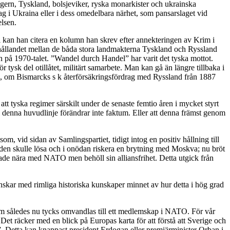
gern, Tyskland, bolsjeviker, ryska monarkister och ukrainska
g i Ukraina eller i dess omedelbara närhet, som pansarslaget vid
elsen.
el kan han citera en kolumn han skrev efter annekteringen av Krim i
förhållandet mellan de båda stora landmakterna Tyskland och Ryssland
ken på 1970-talet. ”Wandel durch Handel” har varit det tyska mottot.
 tysk del otillåtet, militärt samarbete. Man kan gå än längre tillbaka i
e, om Bismarcks s k återförsäkringsfördrag med Ryssland från 1887
att tyska regimer särskilt under de senaste femtio åren i mycket styrt
 denna huvudlinje förändrar inte faktum. Eller att denna främst genom
om, vid sidan av Samlingspartiet, tidigt intog en positiv hållning till
en skulle lösa och i onödan riskera en brytning med Moskva; nu bröt
de nära med NATO men behöll sin alliansfrihet. Detta utgick från
skar med rimliga historiska kunskaper minnet av hur detta i hög grad
om således nu tycks omvandlas till ett medlemskap i NATO. För vår
t. Det räcker med en blick på Europas karta för att förstå att Sverige och
. Detta kan knappast president Erdogan eller premiärminister Orban i