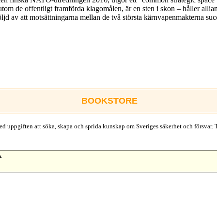
utom de offentligt framförda klagomålen, är en sten i skon – håller alli
öljd av att motsättningarna mellan de två största kärnvapenmakterna suc
BOOKSTORE
d uppgiften att söka, skapa och sprida kunskap om Sveriges säkerhet och försvar. 
n
.