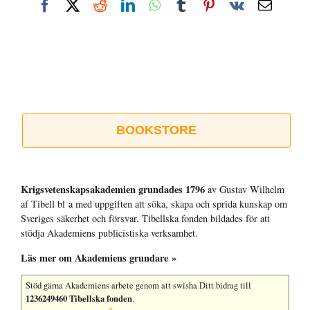
Facebook
X
Reddit
LinkedIn
WhatsApp
Tumblr
Pinterest
Vk
E-
post
BOOKSTORE
Krigsvetenskap­sakademien grundades 1796
av Gustav Wilhelm
af Tibell bl a med uppgiften att söka, skapa och sprida kunskap om
Sveriges säkerhet och försvar. Tibellska fonden bildades för att
stödja Akademiens publicistiska verksamhet.
Läs mer om Akademiens grundare »
Stöd gärna Akademiens arbete
genom att swisha Ditt bidrag till
1236249460 Tibellska fonden
.