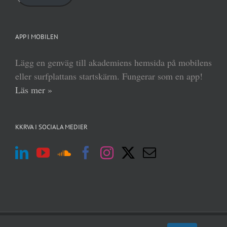
APP I MOBILEN
Lägg en genväg till akademiens hemsida på mobilens
eller surfplattans startskärm. Fungerar som en app!
Läs mer »
KKRVA I SOCIALA MEDIER
(c) Kungl Krigsvetenskapsakademien 2013–
2026 | Form:
MABRAB
|
Admin