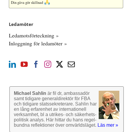
Din gåva gör skillnad
Ledamöter
Ledamotsförteckning »
Inloggning för ledamöter »
Michael Sahlin
är fil dr, ambassadör
samt tidigare general­direktör för FBA
och tidigare stats­sekre­terare. Sahlin har
en lång erfarenhet av inter­nationell
verk­samhet, bl a utrikes- och säkerhets­
politisk analys. Här hittar du hans regel­
bundna reflek­tioner över omvärlds­läget.
Läs mer »