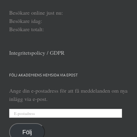
Besökare online just nu:
Besökare idag:
Besökare totalt:
Integritetspolicy / GDPR
FÖLJ AKADEMIENS HEMSIDA VIA EPOST
Ange din e-postadress för att få meddelanden om nya
inlägg via e-post.
E-
postadress
Följ