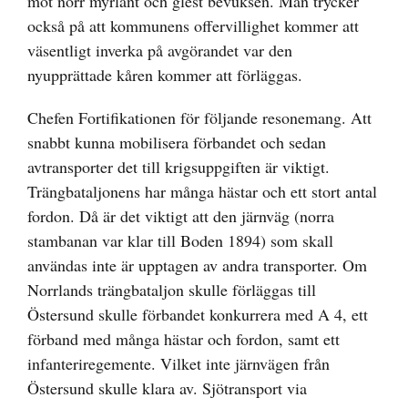
mot norr myrlänt och glest bevuksen. Man trycker
också på att kommunens offervillighet kommer att
väsentligt inverka på avgörandet var den
nyupprättade kåren kommer att förläggas.
Chefen Fortifikationen för följande resonemang. Att
snabbt kunna mobilisera förbandet och sedan
avtransporter det till krigsuppgiften är viktigt.
Trängbataljonens har många hästar och ett stort antal
fordon. Då är det viktigt att den järnväg (norra
stambanan var klar till Boden 1894) som skall
användas inte är upptagen av andra transporter. Om
Norrlands trängbataljon skulle förläggas till
Östersund skulle förbandet konkurrera med A 4, ett
förband med många hästar och fordon, samt ett
infanteriregemente. Vilket inte järnvägen från
Östersund skulle klara av. Sjötransport via