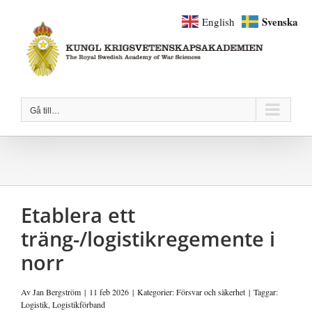
Fortsätt
Svenska
English
till
innehållet
Gå till…
Etablera ett
träng-/logistikregemente i
norr
Av
Jan Bergström
|
11 feb 2026
|
Kategorier:
Försvar och säkerhet
|
Taggar:
Logistik
,
Logistikförband