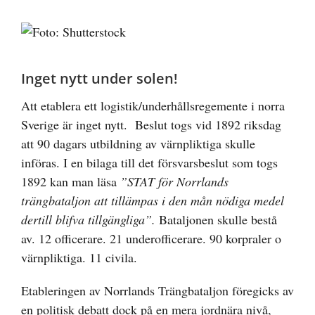
Visa
större
bild
Inget nytt under solen!
Att etablera ett logistik/underhållsregemente i norra
Sverige är inget nytt. Beslut togs vid 1892 riksdag
att 90 dagars utbildning av värnpliktiga skulle
införas. I en bilaga till det försvarsbeslut som togs
1892 kan man läsa
”STAT för Norrlands
trängbataljon att tillämpas i den mån nödiga medel
dertill blifva tillgängliga”.
Bataljonen skulle bestå
av. 12 officerare. 21 underofficerare. 90 korpraler o
värnpliktiga. 11 civila.
Etableringen av Norrlands Trängbataljon föregicks av
en politisk debatt dock på en mera jordnära nivå,