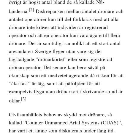
övrigt är högst antal bland de så kallade N8-
[2]
länderna.
Diskrepansen mellan antalet drönare och
antalet operatörer kan till del förklaras med att alla
drönare inte kräver att individen är registrerad
operatör och att en operatör kan vara ägare till flera
drönare. Det är samtidigt sannolikt att ett stort antal
användare i Sverige flyger utan vare sig det
lagstadgade ”drönarkortet” eller som registrerad
drönaroperatör. Det senare kan bero såväl på
okunskap som ett medvetet agerande då risken för att
”åka fast” är låg, samt att påföljden för att
exempelvis flyga utan drönarkort i skrivande stund är
[3]
oklar.
Civilsamhällets behov av skydd mot drönare, så
kallad ”Counter-Unmanned Arial Systems (CUAS)”,
har varit ett ämne som diskuterats under lång tid.