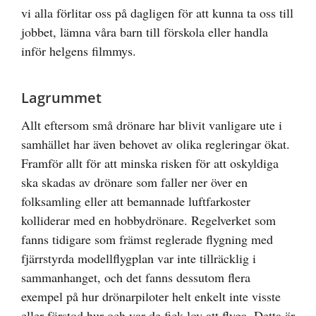
vi alla förlitar oss på dagligen för att kunna ta oss till
jobbet, lämna våra barn till förskola eller handla
inför helgens filmmys.
Lagrummet
Allt eftersom små drönare har blivit vanligare ute i
samhället har även behovet av olika regleringar ökat.
Framför allt för att minska risken för att oskyldiga
ska skadas av drönare som faller ner över en
folksamling eller att bemannade luftfarkoster
kolliderar med en hobbydrönare. Regelverket som
fanns tidigare som främst reglerade flygning med
fjärrstyrda modellflygplan var inte tillräcklig i
sammanhanget, och det fanns dessutom flera
exempel på hur drönarpiloter helt enkelt inte visste
eller förstod hur och var de fick lov att flyga. Detta är