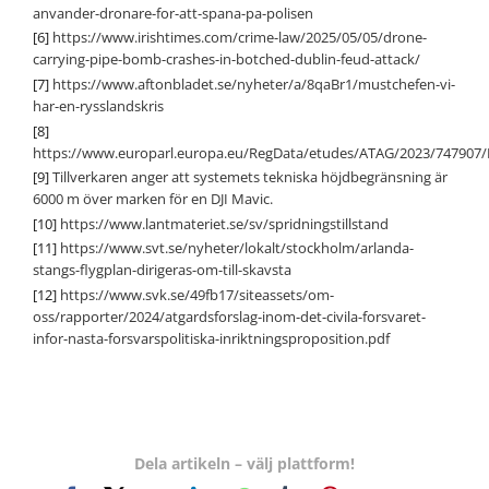
anvander-dronare-for-att-spana-pa-polisen
[6]
https://www.irishtimes.com/crime-law/2025/05/05/drone-
carrying-pipe-bomb-crashes-in-botched-dublin-feud-attack/
[7]
https://www.aftonbladet.se/nyheter/a/8qaBr1/mustchefen-vi-
har-en-rysslandskris
[8]
https://www.europarl.europa.eu/RegData/etudes/ATAG/2023/747907
[9]
Tillverkaren anger att systemets tekniska höjdbegränsning är
6000 m över marken för en DJI Mavic.
[10]
https://www.lantmateriet.se/sv/spridningstillstand
[11]
https://www.svt.se/nyheter/lokalt/stockholm/arlanda-
stangs-flygplan-dirigeras-om-till-skavsta
[12]
https://www.svk.se/49fb17/siteassets/om-
oss/rapporter/2024/atgardsforslag-inom-det-civila-forsvaret-
infor-nasta-forsvarspolitiska-inriktningsproposition.pdf
Dela artikeln – välj plattform!