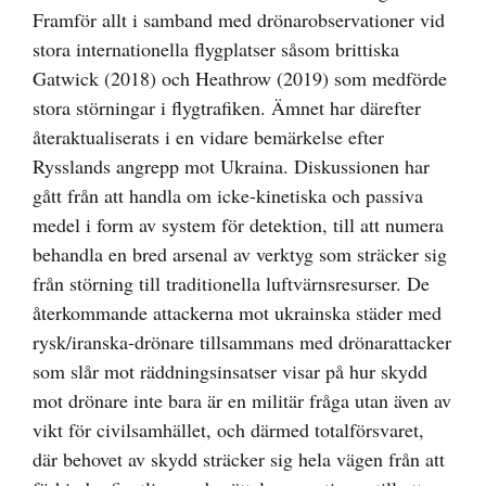
Framför allt i samband med drönarobservationer vid
stora internationella flygplatser såsom brittiska
Gatwick (2018) och Heathrow (2019) som medförde
stora störningar i flygtrafiken. Ämnet har därefter
återaktualiserats i en vidare bemärkelse efter
Rysslands angrepp mot Ukraina. Diskussionen har
gått från att handla om icke-kinetiska och passiva
medel i form av system för detektion, till att numera
behandla en bred arsenal av verktyg som sträcker sig
från störning till traditionella luftvärnsresurser. De
återkommande attackerna mot ukrainska städer med
rysk/iranska-drönare tillsammans med drönarattacker
som slår mot räddningsinsatser visar på hur skydd
mot drönare inte bara är en militär fråga utan även av
vikt för civilsamhället, och därmed totalförsvaret,
där behovet av skydd sträcker sig hela vägen från att