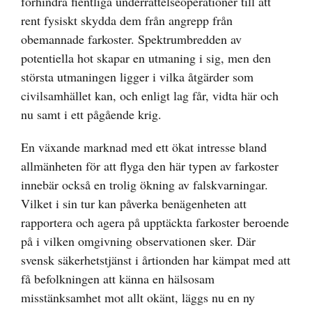
förhindra fientliga underrättelseoperationer till att
rent fysiskt skydda dem från angrepp från
obemannade farkoster. Spektrumbredden av
potentiella hot skapar en utmaning i sig, men den
största utmaningen ligger i vilka åtgärder som
civilsamhället kan, och enligt lag får, vidta här och
nu samt i ett pågående krig.
En växande marknad med ett ökat intresse bland
allmänheten för att flyga den här typen av farkoster
innebär också en trolig ökning av falskvarningar.
Vilket i sin tur kan påverka benägenheten att
rapportera och agera på upptäckta farkoster beroende
på i vilken omgivning observationen sker. Där
svensk säkerhetstjänst i årtionden har kämpat med att
få befolkningen att känna en hälsosam
misstänksamhet mot allt okänt, läggs nu en ny