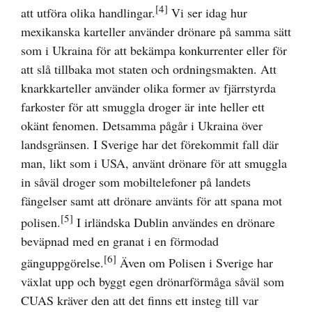
[4]
att utföra olika handlingar.
Vi ser idag hur
mexikanska karteller använder drönare på samma sätt
som i Ukraina för att bekämpa konkurrenter eller för
att slå tillbaka mot staten och ordningsmakten. Att
knarkkarteller använder olika former av fjärrstyrda
farkoster för att smuggla droger är inte heller ett
okänt fenomen. Detsamma pågår i Ukraina över
landsgränsen. I Sverige har det förekommit fall där
man, likt som i USA, använt drönare för att smuggla
in såväl droger som mobiltelefoner på landets
fängelser samt att drönare använts för att spana mot
[5]
polisen.
I irländska Dublin användes en drönare
beväpnad med en granat i en förmodad
[6]
gänguppgörelse.
Även om Polisen i Sverige har
växlat upp och byggt egen drönarförmåga såväl som
CUAS kräver den att det finns ett insteg till var