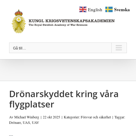
Fortsätt
Svenska
English
till
innehållet
Gå till…
Drönarskyddet kring våra
flygplatser
Av
Michael Winberg
|
22 okt 2025
|
Kategorier:
Försvar och säkerhet
|
Taggar:
Drönare
,
UAS
,
UAV