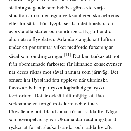
ställningstagande som behövs göras vid varje
situation är om den egna verksamheten ska avbrytas
eller fortsätta. För flygplatser kan det innebära att
avbryta alla starter och omdirigera flyg till andra
alternativa flygplatser. Arlanda stängde sitt luftrum
under ett par timmar vilket medförde förseningar
[11]
såväl som omdirigeringar.
Det kan tänkas att hot
från obemannade farkoster får liknande konsekvenser
när dessa riktas mot såväl hamnar som järnväg. Det
senare har Ryssland fått uppleva när ukrainska
farkoster bekämpar ryska logistiktåg på ryskt
territorium. Det är också fullt möjligt att låta
verksamheten fortgå trots larm och ett nära
förestående hot, bland annat för att rädda liv. Något
som exempelvis syns i Ukraina där räddningstjänst
rycker ut för att släcka bränder och rädda liv efter