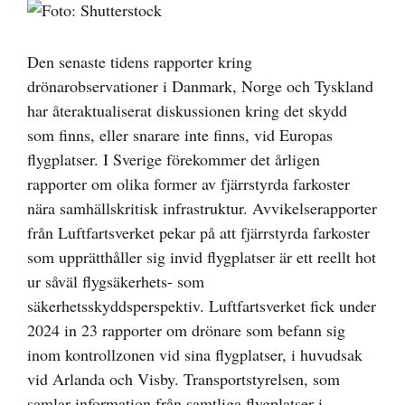
Visa
större
bild
Den senaste tidens rapporter kring
drönarobservationer i Danmark, Norge och Tyskland
har återaktualiserat diskussionen kring det skydd
som finns, eller snarare inte finns, vid Europas
flygplatser. I Sverige förekommer det årligen
rapporter om olika former av fjärrstyrda farkoster
nära samhällskritisk infrastruktur. Avvikelserapporter
från Luftfartsverket pekar på att fjärrstyrda farkoster
som upprätthåller sig invid flygplatser är ett reellt hot
ur såväl flygsäkerhets- som
säkerhetsskyddsperspektiv. Luftfartsverket fick under
2024 in 23 rapporter om drönare som befann sig
inom kontrollzonen vid sina flygplatser, i huvudsak
vid Arlanda och Visby. Transportstyrelsen, som
samlar information från samtliga flygplatser i