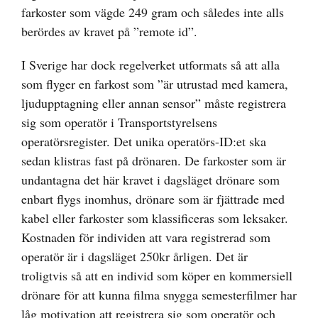
farkoster som vägde 249 gram och således inte alls
berördes av kravet på ”remote id”.
I Sverige har dock regelverket utformats så att alla
som flyger en farkost som ”är utrustad med kamera,
ljudupptagning eller annan sensor” måste registrera
sig som operatör i Transportstyrelsens
operatörsregister. Det unika operatörs-ID:et ska
sedan klistras fast på drönaren. De farkoster som är
undantagna det här kravet i dagsläget drönare som
enbart flygs inomhus, drönare som är fjättrade med
kabel eller farkoster som klassificeras som leksaker.
Kostnaden för individen att vara registrerad som
operatör är i dagsläget 250kr årligen. Det är
troligtvis så att en individ som köper en kommersiell
drönare för att kunna filma snygga semesterfilmer har
låg motivation att registrera sig som operatör och