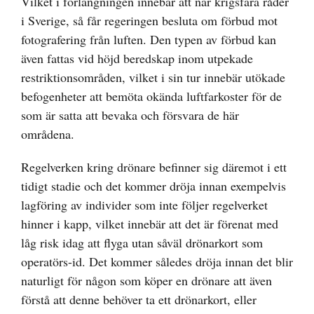
Vilket i förlängningen innebär att när krigsfara råder
i Sverige, så får regeringen besluta om förbud mot
fotografering från luften. Den typen av förbud kan
även fattas vid höjd beredskap inom utpekade
restriktionsområden, vilket i sin tur innebär utökade
befogenheter att bemöta okända luftfarkoster för de
som är satta att bevaka och försvara de här
områdena.
Regelverken kring drönare befinner sig däremot i ett
tidigt stadie och det kommer dröja innan exempelvis
lagföring av individer som inte följer regelverket
hinner i kapp, vilket innebär att det är förenat med
låg risk idag att flyga utan såväl drönarkort som
operatörs-id. Det kommer således dröja innan det blir
naturligt för någon som köper en drönare att även
förstå att denne behöver ta ett drönarkort, eller