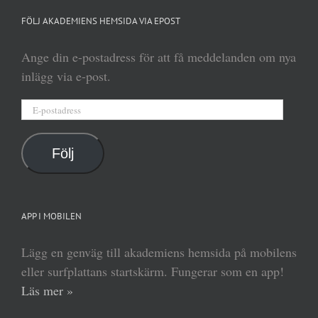
FÖLJ AKADEMIENS HEMSIDA VIA EPOST
Ange din e-postadress för att få meddelanden om nya
inlägg via e-post.
E-
postadress
Följ
APP I MOBILEN
Lägg en genväg till akademiens hemsida på mobilens
eller surfplattans startskärm. Fungerar som en app!
Läs mer »