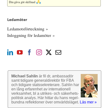
Din gåva gör skillnad
Ledamöter
Ledamotsförteckning »
Inloggning för ledamöter »
Michael Sahlin
är fil dr, ambassadör
samt tidigare general­direktör för FBA
och tidigare stats­sekre­terare. Sahlin har
en lång erfarenhet av inter­nationell
verk­samhet, bl a utrikes- och säkerhets­
politisk analys. Här hittar du hans regel­
bundna reflek­tioner över omvärlds­läget.
Läs mer »