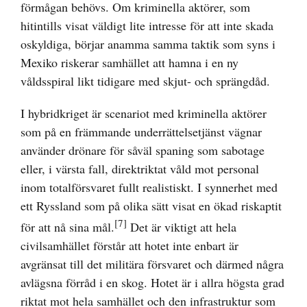
förmågan behövs. Om kriminella aktörer, som
hitintills visat väldigt lite intresse för att inte skada
oskyldiga, börjar anamma samma taktik som syns i
Mexiko riskerar samhället att hamna i en ny
våldsspiral likt tidigare med skjut- och sprängdåd.
I hybridkriget är scenariot med kriminella aktörer
som på en främmande underrättelsetjänst vägnar
använder drönare för såväl spaning som sabotage
eller, i värsta fall, direktriktat våld mot personal
inom totalförsvaret fullt realistiskt. I synnerhet med
ett Ryssland som på olika sätt visat en ökad riskaptit
[7]
för att nå sina mål.
Det är viktigt att hela
civilsamhället förstår att hotet inte enbart är
avgränsat till det militära försvaret och därmed några
avlägsna förråd i en skog. Hotet är i allra högsta grad
riktat mot hela samhället och den infrastruktur som