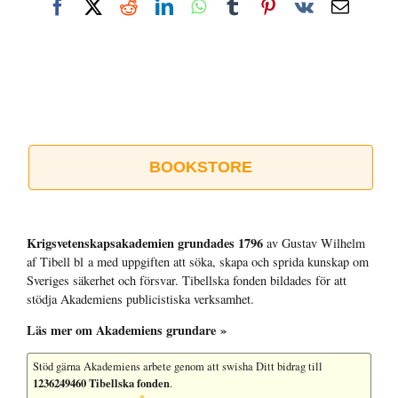
Facebook
X
Reddit
LinkedIn
WhatsApp
Tumblr
Pinterest
Vk
E-
post
BOOKSTORE
Krigsvetenskap­sakademien grundades 1796
av Gustav Wilhelm
af Tibell bl a med uppgiften att söka, skapa och sprida kunskap om
Sveriges säkerhet och försvar. Tibellska fonden bildades för att
stödja Akademiens publicistiska verksamhet.
Läs mer om Akademiens grundare »
Stöd gärna Akademiens arbete
genom att swisha Ditt bidrag till
1236249460 Tibellska fonden
.