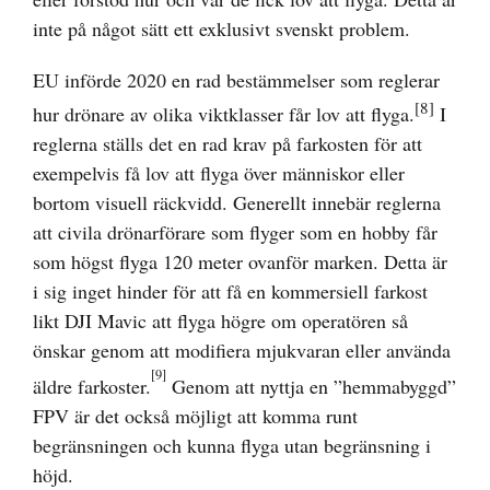
inte på något sätt ett exklusivt svenskt problem.
EU införde 2020 en rad bestämmelser som reglerar
[8]
hur drönare av olika viktklasser får lov att flyga.
I
reglerna ställs det en rad krav på farkosten för att
exempelvis få lov att flyga över människor eller
bortom visuell räckvidd. Generellt innebär reglerna
att civila drönarförare som flyger som en hobby får
som högst flyga 120 meter ovanför marken. Detta är
i sig inget hinder för att få en kommersiell farkost
likt DJI Mavic att flyga högre om operatören så
önskar genom att modifiera mjukvaran eller använda
[9]
äldre farkoster.
Genom att nyttja en ”hemmabyggd”
FPV är det också möjligt att komma runt
begränsningen och kunna flyga utan begränsning i
höjd.