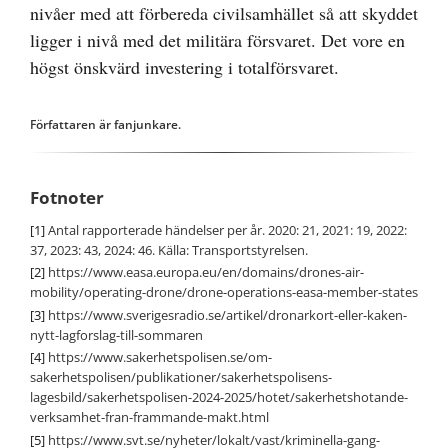
nivåer med att förbereda civilsamhället så att skyddet
ligger i nivå med det militära försvaret. Det vore en
högst önskvärd investering i totalförsvaret.
Författaren är fanjunkare.
Fotnoter
[1]
Antal rapporterade händelser per år. 2020: 21, 2021: 19, 2022:
37, 2023: 43, 2024: 46. Källa: Transportstyrelsen.
[2]
https://www.easa.europa.eu/en/domains/drones-air-
mobility/operating-drone/drone-operations-easa-member-states
[3]
https://www.sverigesradio.se/artikel/dronarkort-eller-kaken-
nytt-lagforslag-till-sommaren
[4]
https://www.sakerhetspolisen.se/om-
sakerhetspolisen/publikationer/sakerhetspolisens-
lagesbild/sakerhetspolisen-2024-2025/hotet/sakerhetshotande-
verksamhet-fran-frammande-makt.html
[5]
https://www.svt.se/nyheter/lokalt/vast/kriminella-gang-