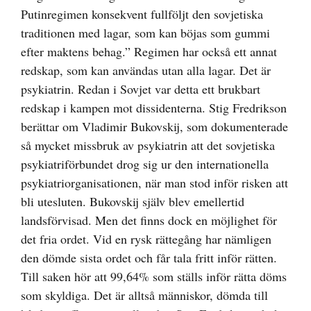
Putinregimen konsekvent fullföljt den sovjetiska
traditionen med lagar, som kan böjas som gummi
efter maktens behag.” Regimen har också ett annat
redskap, som kan användas utan alla lagar. Det är
psykiatrin. Redan i Sovjet var detta ett brukbart
redskap i kampen mot dissidenterna. Stig Fredrikson
berättar om Vladimir Bukovskij, som dokumenterade
så mycket missbruk av psykiatrin att det sovjetiska
psykiatriförbundet drog sig ur den internationella
psykiatriorganisationen, när man stod inför risken att
bli utesluten. Bukovskij själv blev emellertid
landsförvisad. Men det finns dock en möjlighet för
det fria ordet. Vid en rysk rättegång har nämligen
den dömde sista ordet och får tala fritt inför rätten.
Till saken hör att 99,64% som ställs inför rätta döms
som skyldiga. Det är alltså människor, dömda till