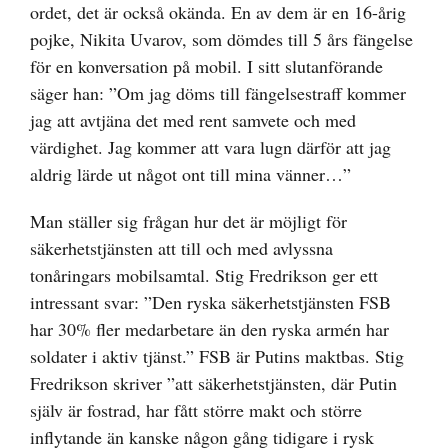
ordet, det är också okända. En av dem är en 16-årig
pojke, Nikita Uvarov, som dömdes till 5 års fängelse
för en konversation på mobil. I sitt slutanförande
säger han: ”Om jag döms till fängelsestraff kommer
jag att avtjäna det med rent samvete och med
värdighet. Jag kommer att vara lugn därför att jag
aldrig lärde ut något ont till mina vänner…”
Man ställer sig frågan hur det är möjligt för
säkerhetstjänsten att till och med avlyssna
tonåringars mobilsamtal. Stig Fredrikson ger ett
intressant svar: ”Den ryska säkerhetstjänsten FSB
har 30% fler medarbetare än den ryska armén har
soldater i aktiv tjänst.” FSB är Putins maktbas. Stig
Fredrikson skriver ”att säkerhetstjänsten, där Putin
själv är fostrad, har fått större makt och större
inflytande än kanske någon gång tidigare i rysk