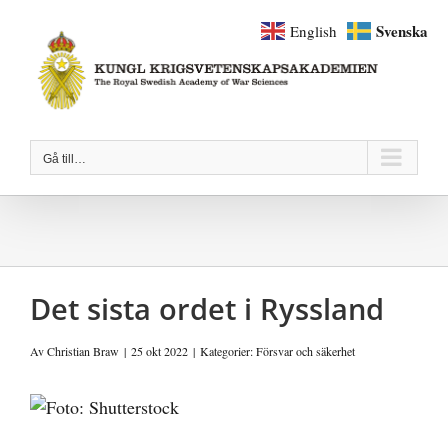
Fortsätt
Svenska
English
till
innehållet
Gå till…
Det sista ordet i Ryssland
Av
Christian Braw
|
25 okt 2022
|
Kategorier:
Försvar och säkerhet
Visa
större