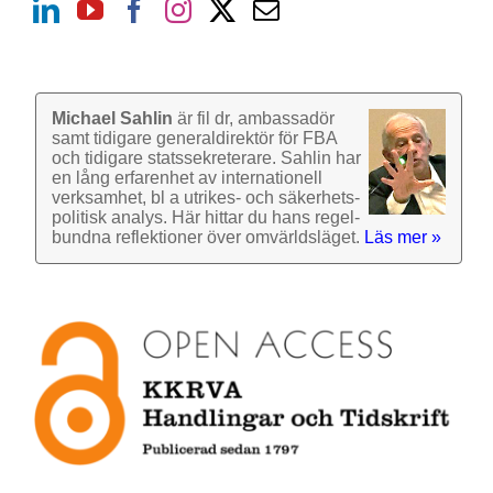
Michael Sahlin
är fil dr, ambassadör
samt tidigare general­direktör för FBA
och tidigare stats­sekre­terare. Sahlin har
en lång erfarenhet av inter­nationell
verk­samhet, bl a utrikes- och säkerhets­
politisk analys. Här hittar du hans regel­
bundna reflek­tioner över omvärlds­läget.
Läs mer »