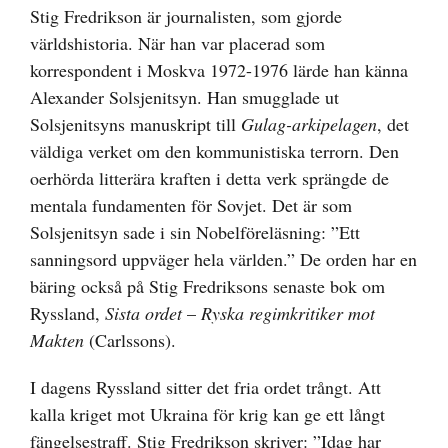
bild
Stig Fredrikson är journalisten, som gjorde
världshistoria. När han var placerad som
korrespondent i Moskva 1972-1976 lärde han känna
Alexander Solsjenitsyn. Han smugglade ut
Solsjenitsyns manuskript till
Gulag-arkipelagen
, det
väldiga verket om den kommunistiska terrorn. Den
oerhörda litterära kraften i detta verk sprängde de
mentala fundamenten för Sovjet. Det är som
Solsjenitsyn sade i sin Nobelföreläsning: ”Ett
sanningsord uppväger hela världen.” De orden har en
bäring också på Stig Fredriksons senaste bok om
Ryssland,
Sista ordet
–
Ryska regimkritiker mot
Makten
(Carlssons).
I dagens Ryssland sitter det fria ordet trångt. Att
kalla kriget mot Ukraina för krig kan ge ett långt
fängelsestraff. Stig Fredrikson skriver: ”Idag har