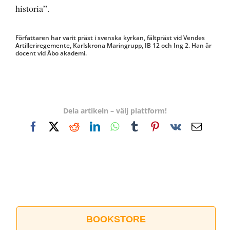
historia”.
Författaren har varit präst i svenska kyrkan, fältpräst vid Vendes
Artilleriregemente, Karlskrona Maringrupp, IB 12 och Ing 2. Han är
docent vid Åbo akademi.
Dela artikeln – välj plattform!
Facebook
X
Reddit
LinkedIn
WhatsApp
Tumblr
Pinterest
Vk
E-
post
BOOKSTORE