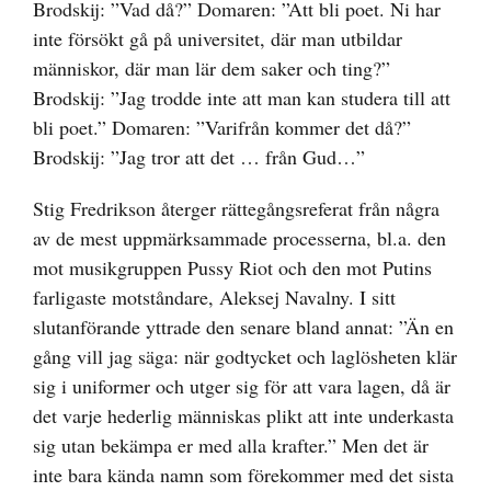
Brodskij: ”Vad då?” Domaren: ”Att bli poet. Ni har
inte försökt gå på universitet, där man utbildar
människor, där man lär dem saker och ting?”
Brodskij: ”Jag trodde inte att man kan studera till att
bli poet.” Domaren: ”Varifrån kommer det då?”
Brodskij: ”Jag tror att det … från Gud…”
Stig Fredrikson återger rättegångsreferat från några
av de mest uppmärksammade processerna, bl.a. den
mot musikgruppen Pussy Riot och den mot Putins
farligaste motståndare, Aleksej Navalny. I sitt
slutanförande yttrade den senare bland annat: ”Än en
gång vill jag säga: när godtycket och laglösheten klär
sig i uniformer och utger sig för att vara lagen, då är
det varje hederlig människas plikt att inte underkasta
sig utan bekämpa er med alla krafter.” Men det är
inte bara kända namn som förekommer med det sista