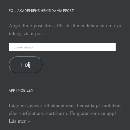
FÖLJ AKADEMIENS HEMSIDA VIA EPOST
Ange din e-postadress för att få meddelanden om nya
inlägg via e-post.
E-
postadress
Följ
APP I MOBILEN
Lägg en genväg till akademiens hemsida på mobilens
eller surfplattans startskärm. Fungerar som en app!
Läs mer »