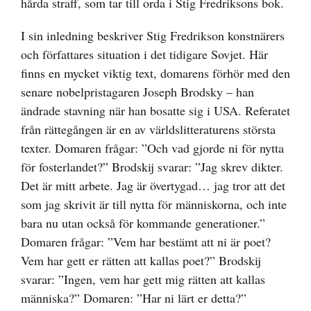
hårda straff, som tar till orda i Stig Fredriksons bok.
I sin inledning beskriver Stig Fredrikson konstnärers
och författares situation i det tidigare Sovjet. Här
finns en mycket viktig text, domarens förhör med den
senare nobelpristagaren Joseph Brodsky – han
ändrade stavning när han bosatte sig i USA. Referatet
från rättegången är en av världslitteraturens största
texter. Domaren frågar: ”Och vad gjorde ni för nytta
för fosterlandet?” Brodskij svarar: ”Jag skrev dikter.
Det är mitt arbete. Jag är övertygad… jag tror att det
som jag skrivit är till nytta för människorna, och inte
bara nu utan också för kommande generationer.”
Domaren frågar: ”Vem har bestämt att ni är poet?
Vem har gett er rätten att kallas poet?” Brodskij
svarar: ”Ingen, vem har gett mig rätten att kallas
människa?” Domaren: ”Har ni lärt er detta?”