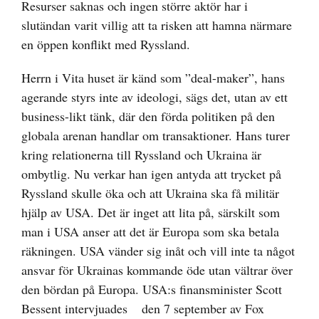
Resurser saknas och ingen större aktör har i
slutändan varit villig att ta risken att hamna närmare
en öppen konflikt med Ryssland.
Herrn i Vita huset är känd som ”deal-maker”, hans
agerande styrs inte av ideologi, sägs det, utan av ett
business-likt tänk, där den förda politiken på den
globala arenan handlar om transaktioner. Hans turer
kring relationerna till Ryssland och Ukraina är
ombytlig. Nu verkar han igen antyda att trycket på
Ryssland skulle öka och att Ukraina ska få militär
hjälp av USA. Det är inget att lita på, särskilt som
man i USA anser att det är Europa som ska betala
räkningen. USA vänder sig inåt och vill inte ta något
ansvar för Ukrainas kommande öde utan vältrar över
den bördan på Europa. USA:s finansminister
Scott
Bessent intervjuades
den 7 september av Fox