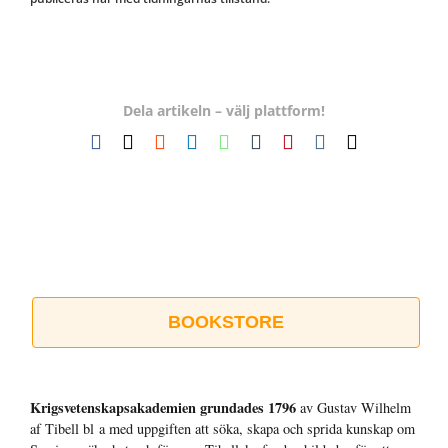
Dela artikeln – välj plattform!
Facebook
X
Reddit
LinkedIn
WhatsApp
Tumblr
Pinterest
Vk
E-
post
BOOKSTORE
Krigsvetenskap­sakademien grundades 1796
av Gustav Wilhelm
af Tibell bl a med uppgiften att söka, skapa och sprida kunskap om