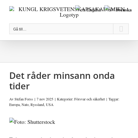
Fortsätt
Svenska
English
till
innehållet
Gå till…
Det råder minsann onda
tider
Av
Stefan Forss
|
7 nov 2025
|
Kategorier:
Försvar och säkerhet
|
Taggar:
Europa
,
Nato
,
Ryssland
,
USA
Visa
större