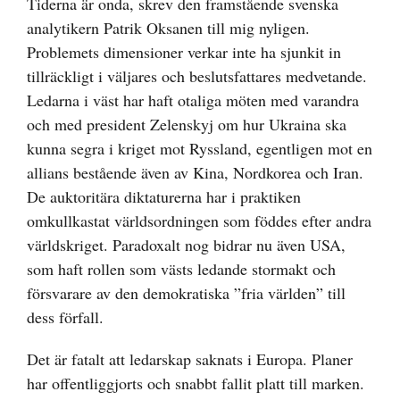
bild
Tiderna är onda, skrev den framstående svenska
analytikern Patrik Oksanen till mig nyligen.
Problemets dimensioner verkar inte ha sjunkit in
tillräckligt i väljares och beslutsfattares medvetande.
Ledarna i väst har haft otaliga möten med varandra
och med president Zelenskyj om hur Ukraina ska
kunna segra i kriget mot Ryssland, egentligen mot en
allians bestående även av Kina, Nordkorea och Iran.
De auktoritära diktaturerna har i praktiken
omkullkastat världsordningen som föddes efter andra
världskriget. Paradoxalt nog bidrar nu även USA,
som haft rollen som västs ledande stormakt och
försvarare av den demokratiska ”fria världen” till
dess förfall.
Det är fatalt att ledarskap saknats i Europa. Planer
har offentliggjorts och snabbt fallit platt till marken.