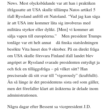
News. Mest olycksbådande var att han i praktiken
ifrågasatte att USA skulle tillämpa Natos artikel 5
ifall Ryssland anföll ett Natoland. “
Vad jag kan säga
är att USA inte kommer låta sig involveras med
militära styrkor eller dylikt. [Men] vi kommer att
sälja vapen till européerna.”
Men president
Trumps
tonläge var ett helt annat
då finska statsledningen
besökte Vita huset den 9 oktober. På en direkt fråga
om USA skulle försvara Finland ifall landet blev
angripet av Ryssland svarade presidenten entydigt ja
och fick en tilläggsfråga – på vilket sätt? Han
preciserade då sitt svar till ”vigorously” (kraftfullt).
Än så länge är det presidentens sista ord som gäller,
men det förefaller klart att åsikterna är delade inom
administrationen.
Några dagar efter Bessent sa vicepresident
J.D.