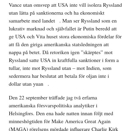
Vance utan omsvep att USA inte vill isolera Ryssland
utan lätta på sanktionerna och ha ekonomiskt
samarbete med landet
. Man ser Ryssland som en
lukrativ marknad och självfallet är Putin beredd att
ge USA och Vita huset stora ekonomiska fördelar för
att få den giriga amerikanska statsledningen att
nappa på betet. Då retoriken igen ”skärptes” mot
Ryssland satte USA in kraftfulla sanktioner i form a
tullar, inte mot Ryssland utan – mot Indien, som
sedermera har beslutat att
betala för oljan inte i
dollar utan yuan
.
Den 22 september träffade jag två erfarna
amerikanska försvarspolitiska analytiker i
Helsingfors. Den ena hade natten innan följt med
minneshögtiden för Make America Great Again
(MAGA) rörelsens mördade influerare Charlie Kirk