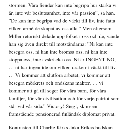
stormen. Våra fiender kan inte begripa hur starka vi
är, inte vår beslutsamhet, inte vår passion”, sa han.
”De kan inte begripa vad de väckt till liv, inte fatta
vilken armé de skapat av oss alla.” Men eftersom
Miller retoriskt delade upp folket i oss och de, vände
han sig även direkt till motståndarna: ”Ni kan inte
besegra oss, ni kan inte bromsa oss, ni kan inte
stoppa oss, inte avskräcka oss. Ni är INGENTING,
… ni har ingen idé om vilken drake ni väckt till liv.
… Vi kommer att slutföra arbetet, vi kommer att
besegra mörkrets och ondskans makter, … vi
kommer att gå till seger för våra barn, för våra
familjer, för vår civilisation och för varje patriot som
står vid vår sida.” Victory! Sieg!, skrev en
framstående pensionerad finländsk diplomat privat.
Kontrasten till Charlie Kirks änka Erikas budskap