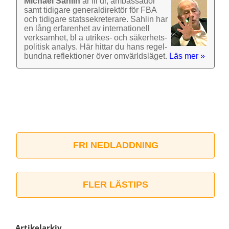
Michael Sahlin
är fil dr, ambassadör
samt tidigare general­direktör för FBA
och tidigare stats­sekre­terare. Sahlin har
en lång erfarenhet av inter­nationell
verk­samhet, bl a utrikes- och säkerhets­
politisk analys. Här hittar du hans regel­
bundna reflek­tioner över omvärlds­läget.
Läs mer »
FRI NEDLADDNING
FLER LÄSTIPS
Artikelarkiv