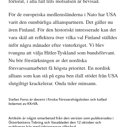
förlorat, i alla fall tills motsatsen är bevisad.
För de europeiska medlemsländerna i Nato har USA
varit den oumbärliga allianspartnern. Det gäller nu
även Finland. För den historiskt intresserade kan det
vara skäl att reflektera över vilka val Finland ställdes
inför några månader efter vinterkriget. Vi blev
tvungna att välja Hitler-Tyskland som bundsförvant.
Nu bör förstärkningen av det nordiska
försvarssamarbetet få högsta prioritet. En nordisk
allians som kan stå på egna ben ifall stödet från USA
slutgiltigt krackelerar. Onda tider minsann.
Stefan Forss är docent i finska Försvarshögskolan och kallad
ledamot av KKrVA.
Artikeln är något omarbetad från den version som publicerades i
Österbottens Tidning och Vasabladet den 12 oktober och
publiceras här med tidningarnas tillstånd.