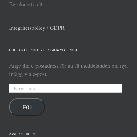
Besökare totalt:
Integritetspolicy / GDPR
FÖLJ AKADEMIENS HEMSIDA VIA EPOST
Ange din e-postadress för att få meddelanden om nya
inlägg via e-post.
E-
postadress
Följ
APP I MOBILEN