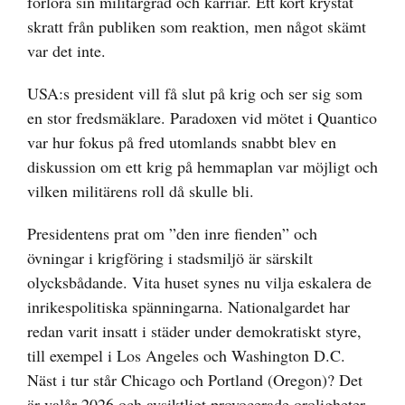
förlora sin militärgrad och karriär. Ett kort krystat
skratt från publiken som reaktion, men något skämt
var det inte.
USA:s president vill få slut på krig och ser sig som
en stor fredsmäklare. Paradoxen vid mötet i Quantico
var hur fokus på fred utomlands snabbt blev en
diskussion om ett krig på hemmaplan var möjligt och
vilken militärens roll då skulle bli.
Presidentens prat om ”den inre fienden” och
övningar i krigföring i stadsmiljö är särskilt
olycksbådande. Vita huset synes nu vilja eskalera de
inrikespolitiska spänningarna. Nationalgardet har
redan varit insatt i städer under demokratiskt styre,
till exempel i Los Angeles och Washington D.C.
Näst i tur står Chicago och Portland (Oregon)? Det
är valår 2026 och avsiktligt provocerade oroligheter