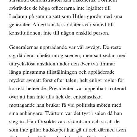
avkrävdes de höga officerarna inte lojalitet till
Ledaren på samma sätt som Hitler gjorde med sina
generaler. Amerikanska soldater svär sin ed till
konstitutionen, inte till någon enskild person.
Generalernas uppträdande var väl avvägt. De reste
sig då deras chefer intog scenen, men satt sedan med
uttryckslösa ansikten under den över två timmar
långa pinsamma tillställningen och applåderade
mycket avmätt först efter talen, helt enligt regler för
korrekt beteende. Presidenten var uppenbart irriterad
över att han inte alls fick det entusiastiska
mottagande han brukar få vid politiska möten med
sina anhängare. Tvärtom var det tyst i salen då han
steg in. Han försökte vara skämtsam och sa att de
som inte gillar budskapet kan gå ut och därmed även