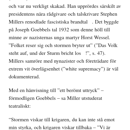
och var nu verkligt skakad. Han upprördes särskilt av
presidentens nära rådgivare och talskrivare Stephen
Millers renodlade fascistiska
brandtal
. Det byggde
på Joseph Goebbels tal 1932 som denne höll till
minne av nazisternas unga martyr Horst Wessel.
”Folket reser sig och stormen bryter ut” (”
Das Volk
steht auf, und der Sturm bricht los
!”, s. 47).
Millers samröre med nynazister och företrädare för
extrem vit överlägsenhet (”white supremacy”) är väl
dokumenterad.
Med en hänvisning till ”ett berömt uttryck” –
förmodligen Goebbels – sa Miller utstuderat
teatraliskt:
“Stormen viskar till krigaren, du kan inte stå emot
min styrka, och krigaren viskar tillbaka – ”Vi är