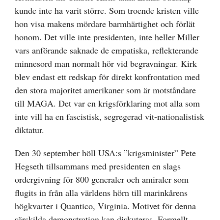
kunde inte ha varit större. Som troende kristen ville
hon visa makens mördare barmhärtighet och förlät
honom. Det ville inte presidenten, inte heller Miller
vars anförande saknade de empatiska, reflekterande
minnesord man normalt hör vid begravningar. Kirk
blev endast ett redskap för direkt konfrontation med
den stora majoritet amerikaner som är motståndare
till MAGA. Det var en krigsförklaring mot alla som
inte vill ha en fascistisk, segregerad vit-nationalistisk
diktatur.
Den 30 september höll USA:s ”krigsminister” Pete
Hegseth tillsammans med presidenten en slags
ordergivning för 800 generaler och amiraler som
flugits in från alla världens hörn till marinkårens
högkvarter i Quantico, Virginia. Motivet för denna
särskilda demonstration kan diskuteras. Formellt