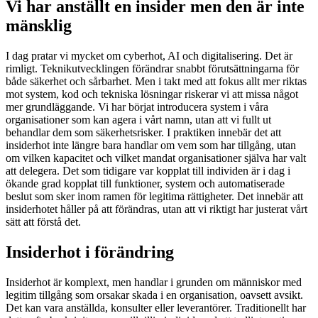
bild
Vi har anställt en insider men den är inte
mänsklig
I dag pratar vi mycket om cyberhot, AI och digitalisering. Det är
rimligt. Teknikutvecklingen förändrar snabbt förutsättningarna för
både säkerhet och sårbarhet. Men i takt med att fokus allt mer riktas
mot system, kod och tekniska lösningar riskerar vi att missa något
mer grundläggande. Vi har börjat introducera system i våra
organisationer som kan agera i vårt namn, utan att vi fullt ut
behandlar dem som säkerhetsrisker. I praktiken innebär det att
insiderhot inte längre bara handlar om vem som har tillgång, utan
om vilken kapacitet och vilket mandat organisationer själva har valt
att delegera. Det som tidigare var kopplat till individen är i dag i
ökande grad kopplat till funktioner, system och automatiserade
beslut som sker inom ramen för legitima rättigheter. Det innebär att
insiderhotet håller på att förändras, utan att vi riktigt har justerat vårt
sätt att förstå det.
Insiderhot i förändring
Insiderhot är komplext, men handlar i grunden om människor med
legitim tillgång som orsakar skada i en organisation, oavsett avsikt.
Det kan vara anställda, konsulter eller leverantörer. Traditionellt har