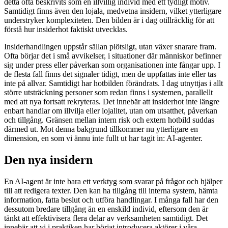
detta ofta beskrivits som en illvillig individ med ett tydligt motiv.
Samtidigt finns även den lojala, medvetna insidern, vilket ytterligare
understryker komplexiteten. Den bilden är i dag otillräcklig för att
förstå hur insiderhot faktiskt utvecklas.
Insiderhandlingen uppstår sällan plötsligt, utan växer snarare fram.
Ofta börjar det i små avvikelser, i situationer där människor befinner
sig under press eller påverkan som organisationen inte fångar upp. I
de flesta fall finns det signaler tidigt, men de uppfattas inte eller tas
inte på allvar. Samtidigt har hotbilden förändrats. I dag utnyttjas i allt
större utsträckning personer som redan finns i systemen, parallellt
med att nya fortsatt rekryteras. Det innebär att insiderhot inte längre
enbart handlar om illvilja eller lojalitet, utan om utsatthet, påverkan
och tillgång. Gränsen mellan intern risk och extern hotbild suddas
därmed ut. Mot denna bakgrund tillkommer nu ytterligare en
dimension, en som vi ännu inte fullt ut har tagit in: AI-agenter.
Den nya insidern
En AI-agent är inte bara ett verktyg som svarar på frågor och hjälper
till att redigera texter. Den kan ha tillgång till interna system, hämta
information, fatta beslut och utföra handlingar. I många fall har den
dessutom bredare tillgång än en enskild individ, eftersom den är
tänkt att effektivisera flera delar av verksamheten samtidigt. Det
innebär att vi i praktiken har börjat introducera aktörer i våra