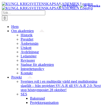
Fortsätt
English
Svenska
till
innehållet
Sök
efter:
Hem
Om akademien
Historik
Presidiet
Ämbetsmän
Utskott
Avdelningar
Ledamöter
Revisorer
Stadgar för akademien
Integritetspolicy
Kontakt
Projekt
Sveriges roll i en multipolär värld med multidomäna
slagfält – från projektet SV-A-R till SV-A-R 2.0: Next
stop höstsymposiet 28 oktober!
SES
Bakgrund
Projekt­organisation