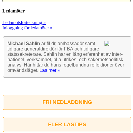
Ledamöter
Ledamotsförteckning »
Inloggning för ledamöter »
Michael Sahlin
är fil dr, ambassadör samt
tidigare general­direktör för FBA och tidigare
stats­sekre­terare. Sahlin har en lång erfarenhet av inter­
nationell verk­samhet, bl a utrikes- och säkerhets­politisk
analys. Här hittar du hans regel­bundna reflek­tioner över
omvärlds­läget.
Läs mer »
FRI NEDLADDNING
FLER LÄSTIPS