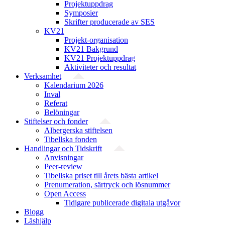
Projektuppdrag
Symposier
Skrifter producerade av SES
KV21
Projekt-organisation
KV21 Bakgrund
KV21 Projektuppdrag
Aktiviteter och resultat
Verksamhet
Kalendarium 2026
Inval
Referat
Belöningar
Stiftelser och fonder
Albergerska stiftelsen
Tibellska fonden
Handlingar och Tidskrift
Anvisningar
Peer-review
Tibellska priset till årets bästa artikel
Prenumeration, särtryck och lösnummer
Open Access
Tidigare publicerade digitala utgåvor
Blogg
Läshjälp