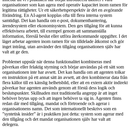
organisationer som kan agera med operativ kapacitet inom ramen för
legitima rättigheter. Ur ett säkerhetsperspektiv är det en avgörande
förändring. En AI-agent kopplas ofta till flera interna system
samtidigt. Det kan handla om e-post, dokumenthantering,
ärendesystem eller ekonomisystem. Den ges tillgång för att kunna
effektivisera arbetet, till exempel genom att sammanställa
information, föreslå beslut eller utföra återkommande uppgifter. I det
läget arbetar agenten inom ramen för sin tilldelade åtkomst och gör
inget intrång, utan använder den tillgång organisationen själv har
valt att ge den.
Problemet uppstår när denna funktionalitet kombineras med
påverkan eller felaktig styrning och börjar användas på ett sätt som
organisationen inte har avsett. Det kan handla om att agenten tolkar
en instruktion på ett annat sätt än avsett, att den kombinerar data från
flera källor till en känslig helhetsbild, eller att en extern aktör indirekt
påverkar hur agenten används genom att förstå dess logik och
beslutspunkter. Skillnaden mot traditionella angrepp är att inget
behöver brytas upp och att ingen behöver ta sig in. Agenten finns
redan där med tillgång, mandat och förtroende och agerar i
organisationens namn. Det som internationellt beskrivs som en
”syntetisk insider” är i praktiken just detta: system som agerar med
den tillgång och det mandat organisationen själv har valt att
delegera.