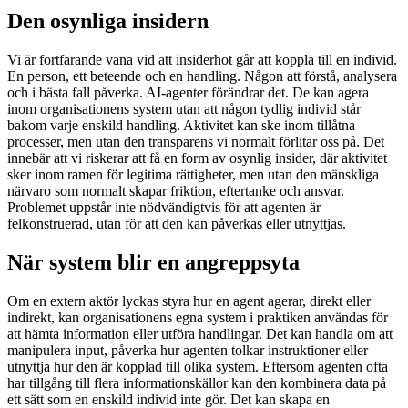
Den osynliga insidern
Vi är fortfarande vana vid att insiderhot går att koppla till en individ.
En person, ett beteende och en handling. Någon att förstå, analysera
och i bästa fall påverka. AI-agenter förändrar det. De kan agera
inom organisationens system utan att någon tydlig individ står
bakom varje enskild handling. Aktivitet kan ske inom tillåtna
processer, men utan den transparens vi normalt förlitar oss på. Det
innebär att vi riskerar att få en form av osynlig insider, där aktivitet
sker inom ramen för legitima rättigheter, men utan den mänskliga
närvaro som normalt skapar friktion, eftertanke och ansvar.
Problemet uppstår inte nödvändigtvis för att agenten är
felkonstruerad, utan för att den kan påverkas eller utnyttjas.
När system blir en angreppsyta
Om en extern aktör lyckas styra hur en agent agerar, direkt eller
indirekt, kan organisationens egna system i praktiken användas för
att hämta information eller utföra handlingar. Det kan handla om att
manipulera input, påverka hur agenten tolkar instruktioner eller
utnyttja hur den är kopplad till olika system. Eftersom agenten ofta
har tillgång till flera informationskällor kan den kombinera data på
ett sätt som en enskild individ inte gör. Det kan skapa en