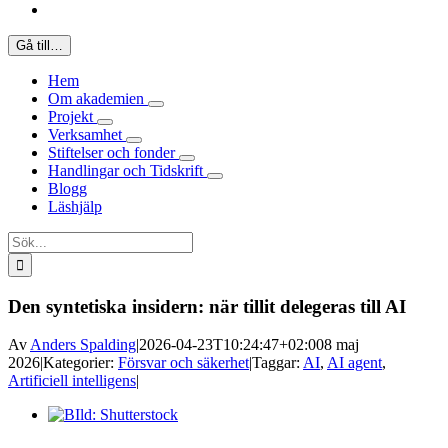
Gå till…
Hem
Om akademien
Projekt
Verksamhet
Stiftelser och fonder
Handlingar och Tidskrift
Blogg
Läshjälp
Sök
efter:
Den syntetiska insidern: när tillit delegeras till AI
Av
Anders Spalding
|
2026-04-23T10:24:47+02:00
8 maj
2026
|
Kategorier:
Försvar och säkerhet
|
Taggar:
AI
,
AI agent
,
Artificiell intelligens
|
Visa
större