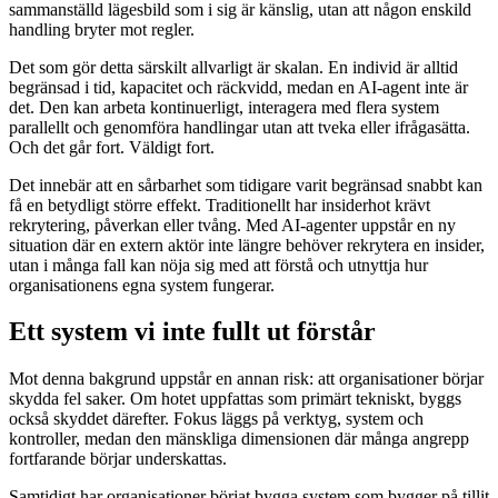
sammanställd lägesbild som i sig är känslig, utan att någon enskild
handling bryter mot regler.
Det som gör detta särskilt allvarligt är skalan. En individ är alltid
begränsad i tid, kapacitet och räckvidd, medan en AI-agent inte är
det. Den kan arbeta kontinuerligt, interagera med flera system
parallellt och genomföra handlingar utan att tveka eller ifrågasätta.
Och det går fort. Väldigt fort.
Det innebär att en sårbarhet som tidigare varit begränsad snabbt kan
få en betydligt större effekt. Traditionellt har insiderhot krävt
rekrytering, påverkan eller tvång. Med AI-agenter uppstår en ny
situation där en extern aktör inte längre behöver rekrytera en insider,
utan i många fall kan nöja sig med att förstå och utnyttja hur
organisationens egna system fungerar.
Ett system vi inte fullt ut förstår
Mot denna bakgrund uppstår en annan risk: att organisationer börjar
skydda fel saker. Om hotet uppfattas som primärt tekniskt, byggs
också skyddet därefter. Fokus läggs på verktyg, system och
kontroller, medan den mänskliga dimensionen där många angrepp
fortfarande börjar underskattas.
Samtidigt har organisationer börjat bygga system som bygger på tillit