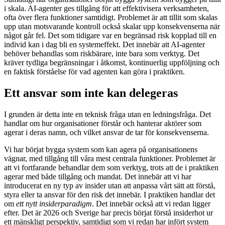
i skala. AI-agenter ges tillgång för att effektivisera verksamheten,
ofta över flera funktioner samtidigt. Problemet är att tillit som skalas
upp utan motsvarande kontroll också skalar upp konsekvenserna när
något går fel. Det som tidigare var en begränsad risk kopplad till en
individ kan i dag bli en systemeffekt. Det innebär att AI-agenter
behöver behandlas som riskbärare, inte bara som verktyg. Det
kräver tydliga begränsningar i åtkomst, kontinuerlig uppföljning och
en faktisk förståelse för vad agenten kan göra i praktiken.
Ett ansvar som inte kan delegeras
I grunden är detta inte en teknisk fråga utan en ledningsfråga. Det
handlar om hur organisationer förstår och hanterar aktörer som
agerar i deras namn, och vilket ansvar de tar för konsekvenserna.
Vi har börjat bygga system som kan agera på organisationens
vägnar, med tillgång till våra mest centrala funktioner. Problemet är
att vi fortfarande behandlar dem som verktyg, trots att de i praktiken
agerar med både tillgång och mandat. Det innebär att vi har
introducerat en ny typ av insider utan att anpassa vårt sätt att förstå,
styra eller ta ansvar för den risk det innebär. I praktiken handlar det
om
ett nytt insiderparadigm
. Det innebär också att vi redan ligger
efter. Det är 2026 och Sverige har precis börjat förstå insiderhot ur
ett mänskligt perspektiv, samtidigt som vi redan har infört system