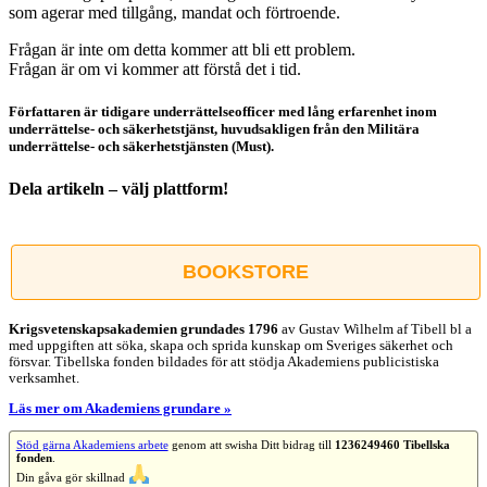
som agerar med tillgång, mandat och förtroende.
Frågan är inte om detta kommer att bli ett problem.
Frågan är om vi kommer att förstå det i tid.
Författaren är tidigare underrättelseofficer med lång erfarenhet inom
underrättelse- och säkerhetstjänst, huvudsakligen från den Militära
underrättelse- och säkerhetstjänsten (Must).
Dela artikeln – välj plattform!
Facebook
X
Reddit
LinkedIn
WhatsApp
Tumblr
Pinterest
Vk
E-
post
BOOKSTORE
Krigsvetenskap­sakademien grundades 1796
av Gustav Wilhelm af Tibell bl a
med uppgiften att söka, skapa och sprida kunskap om Sveriges säkerhet och
försvar. Tibellska fonden bildades för att stödja Akademiens publicistiska
verksamhet.
Läs mer om Akademiens grundare »
Stöd gärna Akademiens arbete
genom att swisha Ditt bidrag till
1236249460 Tibellska
fonden
.
Din gåva gör skillnad