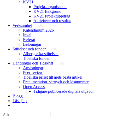
KV21
Projekt-organisation
KV21 Bakgrund
KV21 Projektuppdrag
Aktiviteter och resultat
Verksamhet
Kalendarium 2026
Inval
Referat
Belöningar
Stiftelser och fonder
Albergerska stiftelsen
Tibellska fonden
Handlingar och Tidskrift
Anvisningar
Peer-review
Tibellska priset till årets bästa artikel
Prenumeration, särtryck och lösnummer
Open Access
Tidigare publicerade digitala utgåvor
Blogg
Läshjälp
Sök