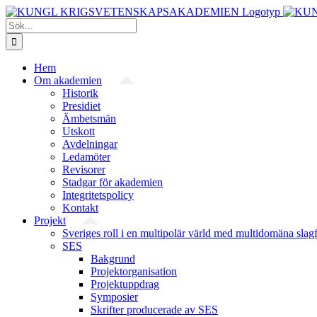
Fortsätt
till
Sök
innehållet
efter:
Hem
Om akademien
Historik
Presidiet
Ämbetsmän
Utskott
Avdelningar
Ledamöter
Revisorer
Stadgar för akademien
Integritetspolicy
Kontakt
Projekt
Sveriges roll i en multipolär värld med multidomäna slag
SES
Bakgrund
Projekt­organisation
Projektuppdrag
Symposier
Skrifter producerade av SES