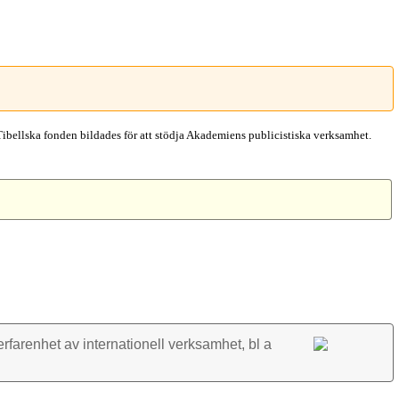
Tibellska fonden bildades för att stödja Akademiens publicistiska verksamhet.
rfarenhet av inter­nationell verk­samhet, bl a