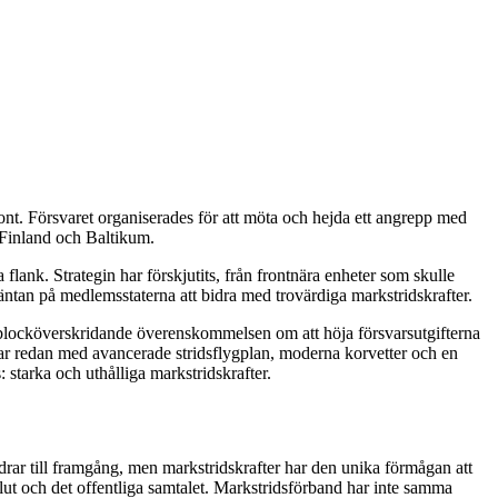
ont. Försvaret organiserades för att möta och hejda ett angrepp med
i Finland och Baltikum.
flank. Strategin har förskjutits, från frontnära enheter som skulle
äntan på medlemsstaterna att bidra med trovärdiga markstridskrafter.
n blocköverskridande överenskommelsen om att höja försvarsutgifterna
idrar redan med avancerade stridsflygplan, moderna korvetter och en
: starka och uthålliga markstridskrafter.
idrar till framgång, men markstridskrafter har den unika förmågan att
lut och det offentliga samtalet. Markstridsförband har inte samma