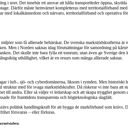
mling i norr. Det innebär ett ansvar att hålla transportleder öppna, skydda
botage. Därför måste hemvärnet kompletteras med territorialförband med f
bidrar med lokalkännedom och närvaro, territorialförband och operativa fö
 miljöer som få allierade behärskar. De svenska markstridskrafterna är 
a viken. Men i Norden saknas idag förutsättningar för samordning på kår
anken. Det skulle inte bara fylla ett tomrum, utan även ge Sverige den
ångsiktig uthållighet, vilket är en resurs som många allierade saknar.
ar i luft-, sjö- och cyberdomänerna, liksom i rymden. Men historiskt har
 struktur med för svaga markstridskrafter. Då riskerar vi inte bara att 
rhet till andra. Eller så väljer vi ledarskap och att skapa trygghet genom
assade för framtidens transparenta och högteknologiska slagfält.
 krävs politisk handlingskraft för att bygga de markförband som krävs. Då
ihet försvaras – eller förloras.
 arméstaben.