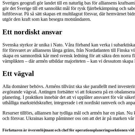
Sveriges geografi gör landet till en naturlig bas för alliansens kraftsa
gör det Sverige till ett sannolikt mål för rysk fjärrbekämpning och sa
luftförsvar. På så sätt skapas ett multilagrat försvar, där hemvärnet 
utgör den kraft som kan besegra motståndaren.
Ett nordiskt ansvar
Svenska styrkor är unika i Nato. Våra förband kan verka i subarktiska
för försvaret av alliansens långa gräns, från Nordatlanten till Finsk
skapa en samnordisk kår med svensk ledning för att säkra den norra fl
värnplikten – där armén utbildar majoriteten – kan vi dessutom skapa l
Ett vägval
Alla domäner behövs. Arméns tillväxt ska ske parallellt med investering
avgörande vägval. Antingen fortsätter vi att fokusera på en obalanserad
planering. I praktiken innebär det att vi upplåter ansvaret för vår säke
uthålliga markstridskrafter, integrerade i ett nordiskt ramverk och anp
Resurser tillförs, alliansen har tydliga mål och armén har en plan. Nu
och försvar. Ukrainas kamp påminner oss om att det är på marken vår fr
Författaren är överstelöjtnant och chef för operationsplaneringssektionen vid