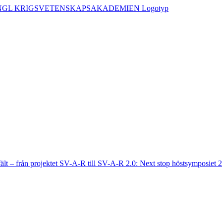
fält – från projektet SV-A-R till SV-A-R 2.0: Next stop höstsymposiet 