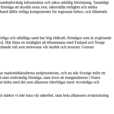
 samhällsviktig infrastruktur och säkra uthållig försörjning. Samtidigt
örmåga att skydda stora ytor, säkerställa rörlighet och stärka
rband tillför rörliga komponenter för regionala behov, och fältarmén
rörliga och uthålliga samt har hög eldkraft, förmågor som är avgörande
nivå. Här finns en möjlighet att tillsammans med Finland och Norge
 ledande roll som motsvarar vår storlek och resurser. Genom
 markstridskrafterna nedprioriterats, och nu står Sverige inför ett
stå utan nödvändig förmåga, utan även att marginaliseras i Natos
 att bidra med det som alliansen efterfrågar mest: trovärdiga och
 stärker vi inte bara vår säkerhet, utan hela alliansens avskräckning