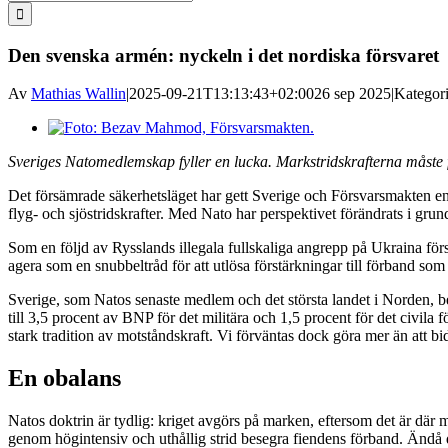
efter:
Den svenska armén: nyckeln i det nordiska försvaret
Av
Mathias Wallin
|
2025-09-21T13:13:43+02:00
26 sep 2025
|
Kategor
Visa
större
Sveriges Natomedlemskap fyller en lucka. Markstridskrafterna måste f
bild
Det försämrade säkerhetsläget har gett Sverige och Försvarsmakten en 
flyg- och sjöstridskrafter. Med Nato har perspektivet förändrats i gru
Som en följd av Rysslands illegala fullskaliga angrepp på Ukraina först
agera som en snubbeltråd för att utlösa förstärkningar till förband so
Sverige, som Natos senaste medlem och det största landet i Norden, b
till 3,5 procent av BNP för det militära och 1,5 procent för det civila
stark tradition av motståndskraft. Vi förväntas dock göra mer än att bid
En obalans
Natos doktrin är tydlig: kriget avgörs på marken, eftersom det är där m
genom högintensiv och uthållig strid besegra fiendens förband. Ändå d