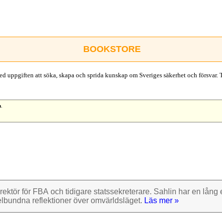
BOOKSTORE
d uppgiften att söka, skapa och sprida kunskap om Sveriges säkerhet och försvar. 
n
.
rektör för FBA och tidigare stats­sekre­terare. Sahlin har en lång e
el­bundna reflek­tioner över omvärlds­läget.
Läs mer »