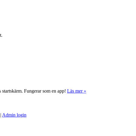
t.
ns startskärm. Fungerar som en app!
Läs mer »
|
Admin login