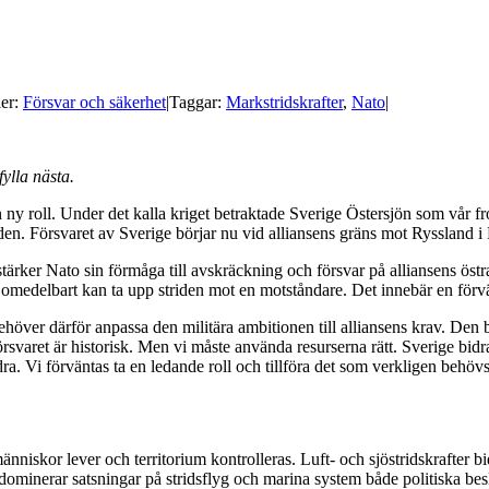
ier:
Försvar och säkerhet
|
Taggar:
Markstridskrafter
,
Nato
|
ylla nästa.
ny roll. Under det kalla kriget betraktade Sverige Östersjön som vår fr
nden. Försvaret av Sverige börjar nu vid alliansens gräns mot Ryssland 
ärker Nato sin förmåga till avskräckning och försvar på alliansens östra 
m omedelbart kan ta upp striden mot en motståndare. Det innebär en förv
ehöver därför anpassa den militära ambitionen till alliansens krav. De
 försvaret är historisk. Men vi måste använda resurserna rätt. Sverige b
ra. Vi förväntas ta en ledande roll och tillföra det som verkligen behövs
änniskor lever och territorium kontrolleras. Luft- och sjöstridskrafter b
ominerar satsningar på stridsflyg och marina system både politiska bes