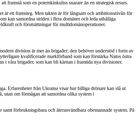
 att framstå som en potemkinkuliss snarare än en strategisk resurs.
Det är ett framsteg. Men takten är för långsam och ambitionsnivån för
e som kan samordna striden i flera domäner och leda uthålliga
ldkraft och förutsättningar för multidomänoperationer.
modern division är mer än brigader; den behöver understöd i form av
vs ytterligare kvalificerade markförband som kan förstärka Natos östra
an i våra brigader, som kan bli kärnan i framtida nya divisioner.
ga. Erfarenheter från Ukraina visar hur billiga drönare kan slå ut
vå, utan om förmågan att samordna olika system i
orer samt förbrukningsbara och återanvändbara obemannade system. På