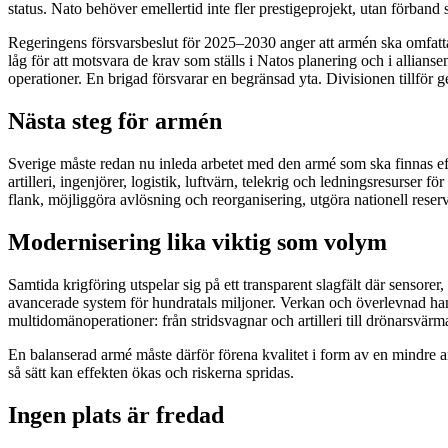
status. Nato behöver emellertid inte fler prestigeprojekt, utan förband
Regeringens försvarsbeslut för 2025–2030 anger att armén ska omfatta f
låg för att motsvara de krav som ställs i Natos planering och i allian
operationer. En brigad försvarar en begränsad yta. Divisionen tillfö
Nästa steg för armén
Sverige måste redan nu inleda arbetet med den armé som ska finnas ef
artilleri, ingenjörer, logistik, luftvärn, telekrig och ledningsresurser
flank, möjliggöra avlösning och reorganisering, utgöra nationell reserv 
Modernisering lika viktig som volym
Samtida krigföring utspelar sig på ett transparent slagfält där sensore
avancerade system för hundratals miljoner. Verkan och överlevnad han
multidomänoperationer: från stridsvagnar och artilleri till drönarsvär
En balanserad armé måste därför förena kvalitet i form av en mindre
så sätt kan effekten ökas och riskerna spridas.
Ingen plats är fredad