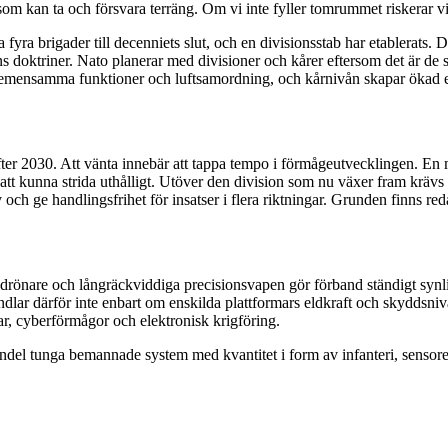
 som kan ta och försvara terräng. Om vi inte fyller tomrummet riskerar vi
yra brigader till decenniets slut, och en divisionsstab har etablerats. 
sens doktriner. Nato planerar med divisioner och kårer eftersom det är d
r gemensamma funktioner och luftsamordning, och kårnivån skapar ökad e
ter 2030. Att vänta innebär att tappa tempo i förmågeutvecklingen. En 
 för att kunna strida uthålligt. Utöver den division som nu växer fram krä
och ge handlingsfrihet för insatser i flera riktningar. Grunden finns red
r, drönare och långräckviddiga precisionsvapen gör förband ständigt synli
dlar därför inte enbart om enskilda plattformars eldkraft och skyddsni
mar, cyberförmågor och elektronisk krigföring.
 andel tunga bemannade system med kvantitet i form av infanteri, sens