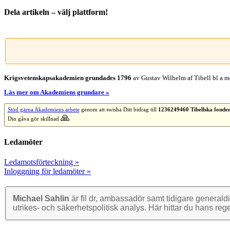
Dela artikeln – välj plattform!
Facebook
X
Reddit
LinkedIn
WhatsApp
Tumblr
Pinterest
Vk
E-
post
Krigsvetenskap­sakademien grundades 1796
av Gustav Wilhelm af Tibell bl a me
Läs mer om Akademiens grundare »
Stöd gärna Akademiens arbete
genom att swisha Ditt bidrag till
1236249460 Tibellska fonde
🙏
Din gåva gör skillnad
Ledamöter
Ledamotsförteckning »
Inloggning för ledamöter »
Michael Sahlin
är fil dr, ambassadör samt tidigare general­di
utrikes- och säkerhets­politisk analys. Här hittar du hans reg