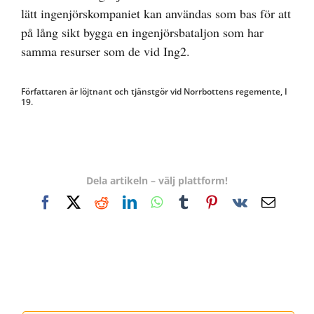
lätt ingenjörskompaniet kan användas som bas för att
på lång sikt bygga en ingenjörsbataljon som har
samma resurser som de vid Ing2.
Författaren är löjtnant och tjänstgör vid Norrbottens regemente, I
19.
Dela artikeln – välj plattform!
Facebook
X
Reddit
LinkedIn
WhatsApp
Tumblr
Pinterest
Vk
E-
post