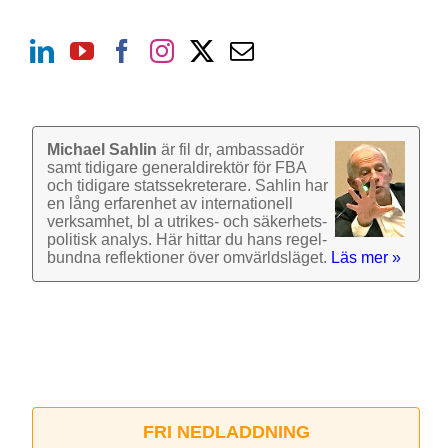
Michael Sahlin
är fil dr, ambassadör
samt tidigare general­direktör för FBA
och tidigare stats­sekre­terare. Sahlin har
en lång erfarenhet av inter­nationell
verk­samhet, bl a utrikes- och säkerhets­
politisk analys. Här hittar du hans regel­
bundna reflek­tioner över omvärlds­läget.
Läs mer »
FRI NEDLADDNING