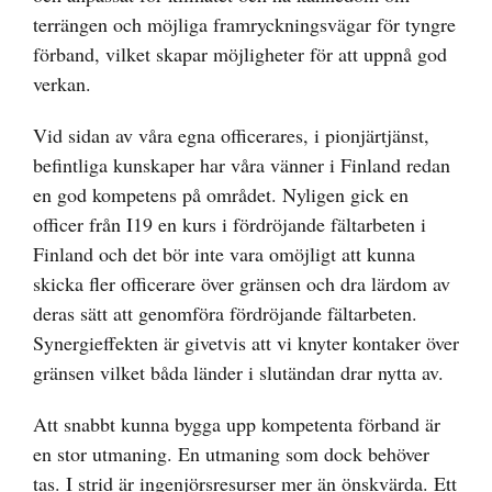
terrängen och möjliga framryckningsvägar för tyngre
förband, vilket skapar möjligheter för att uppnå god
verkan.
Vid sidan av våra egna officerares, i pionjärtjänst,
befintliga kunskaper har våra vänner i Finland redan
en god kompetens på området. Nyligen gick en
officer från I19 en kurs i fördröjande fältarbeten i
Finland och det bör inte vara omöjligt att kunna
skicka fler officerare över gränsen och dra lärdom av
deras sätt att genomföra fördröjande fältarbeten.
Synergieffekten är givetvis att vi knyter kontaker över
gränsen vilket båda länder i slutändan drar nytta av.
Att snabbt kunna bygga upp kompetenta förband är
en stor utmaning. En utmaning som dock behöver
tas. I strid är ingenjörsresurser mer än önskvärda. Ett