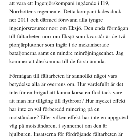
att vara ett Ingenjörskompani ingående i I19,
Norrbottens regemente. Detta kompani lades dock
ner 2011 och därmed försvann alla tyngre
ingenjörsresurser norr om Eksjö. Den enda förmågan
till fältarbeten norr om Eksjö som kvarstår är de två
pionjärplutoner som ingår i de mekaniserade
bataljonerna samt en mindre minröjningsenhet. Jag
kommer att återkomma till de förstnämnda.
Förmågan till fältarbeten är sannolikt något vars
betydelse alla är överrens om. Hur värdefullt är det
inte för en brigad att kunna korsa en flod tack vare
att man har tillgång till flytbroar? Hur mycket effekt
har inte en väl förberedd minering på en
motståndare? Eller vilken effekt har inte en uppgrävd
väg på motståndaren, i synnerhet om den är
hjulburen. Insatserna för fördröjande fältarbeten är