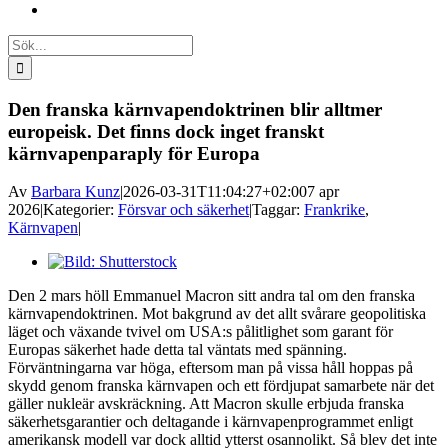
Sök
efter:
Den franska kärnvapendoktrinen blir alltmer
europeisk. Det finns dock inget franskt
kärnvapenparaply för Europa
Av
Barbara Kunz
|
2026-03-31T11:04:27+02:00
7 apr
2026
|
Kategorier:
Försvar och säkerhet
|
Taggar:
Frankrike
,
Kärnvapen
|
Visa
större
Den 2 mars höll Emmanuel Macron sitt andra tal om den franska
bild
kärnvapendoktrinen. Mot bakgrund av det allt svårare geopolitiska
läget och växande tvivel om USA:s pålitlighet som garant för
Europas säkerhet hade detta tal väntats med spänning.
Förväntningarna var höga, eftersom man på vissa håll hoppas på
skydd genom franska kärnvapen och ett fördjupat samarbete när det
gäller nukleär avskräckning. Att Macron skulle erbjuda franska
säkerhetsgarantier och deltagande i kärnvapenprogrammet enligt
amerikansk modell var dock alltid ytterst osannolikt. Så blev det inte