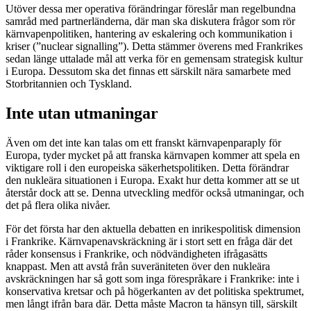
Utöver dessa mer operativa förändringar föreslår man regelbundna
samråd med partnerländerna, där man ska diskutera frågor som rör
kärnvapenpolitiken, hantering av eskalering och kommunikation i
kriser (”nuclear signalling”). Detta stämmer överens med Frankrikes
sedan länge uttalade mål att verka för en gemensam strategisk kultur
i Europa. Dessutom ska det finnas ett särskilt nära samarbete med
Storbritannien och Tyskland.
Inte utan utmaningar
Även om det inte kan talas om ett franskt kärnvapenparaply för
Europa, tyder mycket på att franska kärnvapen kommer att spela en
viktigare roll i den europeiska säkerhetspolitiken. Detta förändrar
den nukleära situationen i Europa. Exakt hur detta kommer att se ut
återstår dock att se. Denna utveckling medför också utmaningar, och
det på flera olika nivåer.
För det första har den aktuella debatten en inrikespolitisk dimension
i Frankrike. Kärnvapenavskräckning är i stort sett en fråga där det
råder konsensus i Frankrike, och nödvändigheten ifrågasätts
knappast. Men att avstå från suveräniteten över den nukleära
avskräckningen har så gott som inga förespråkare i Frankrike: inte i
konservativa kretsar och på högerkanten av det politiska spektrumet,
men långt ifrån bara där. Detta måste Macron ta hänsyn till, särskilt