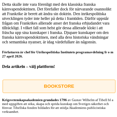
Detta skulle inte vara förenligt med den klassiska franska
kärnvapendoktrinen. Det förefaller dock för närvarande osannolikt
att Frankrike är berett att ändra sin doktrin. Den inrikespolitiska
utvecklingen tyder inte heller på detta i framtiden. Därför uppstår
frågan om Frankrikes allierade anser det franska erbjudandet vara
tillräckligt. I vilket fall som helst gör dessa allierade klokt i att
fräscha upp sina kunskaper i franska. Djupare kunskaper om den
franska kärnvapendoktrinen, med alla dess historiska vändningar
och semantiska nyanser, är idag värdefullare än någonsin.
Författaren är chef för Utrikespolitiska Institutets programavdelning fr o m
27 april 2026.
Dela artikeln – välj plattform!
Facebook
X
Reddit
LinkedIn
WhatsApp
Tumblr
Pinterest
Vk
E-
post
BOOKSTORE
Krigsvetenskap­sakademien grundades 1796
av Gustav Wilhelm af Tibell bl a
med uppgiften att söka, skapa och sprida kunskap om Sveriges säkerhet och
försvar. Tibellska fonden bildades för att stödja Akademiens publicistiska
verksamhet.