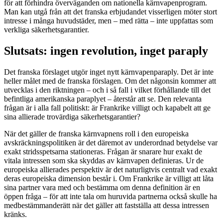
för att förhindra överväganden om nationella kärnvapenprogram.
Man kan utgå från att det franska erbjudandet visserligen möter stort
intresse i många huvudstäder, men – med rätta – inte uppfattas som
verkliga säkerhetsgarantier.
Slutsats: ingen revolution, inget paraply
Det franska förslaget utgör inget nytt kärnvapenparaply. Det är inte
heller målet med de franska förslagen. Om det någonsin kommer att
utvecklas i den riktningen – och i så fall i vilket förhållande till det
befintliga amerikanska paraplyet – återstår att se. Den relevanta
frågan är i alla fall politiskt: är Frankrike villigt och kapabelt att ge
sina allierade trovärdiga säkerhetsgarantier?
När det gäller de franska kärnvapnens roll i den europeiska
avskräckningspolitiken är det däremot av underordnad betydelse var
exakt stridsspetsarna stationeras. Frågan är snarare hur exakt de
vitala intressen som ska skyddas av kärnvapen definieras. Ur de
europeiska allierades perspektiv är det naturligtvis centralt vad exakt
deras europeiska dimension består i. Om Frankrike är villigt att låta
sina partner vara med och bestämma om denna definition är en
öppen fråga – för att inte tala om huruvida partnerna också skulle ha
medbestämmanderätt när det gäller att fastställa att dessa intressen
kränks.