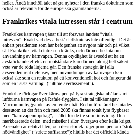
heller. Ändå innehöll talet några nyheter i den franska doktrinen som
också är relevanta för de europeiska grannländerna.
Frankrikes vitala intressen står i centrum
Frankrikes kärnvapen tjänar till att försvara landets ”vitala
intressen”. Exakt vad dessa består i diskuteras inte offentligt. Det är
enbart presidenten som har befogenhet att avgöra när och på vilket
sätt Frankrikes vitala intressen kränks, och därmed besluta om
användning av kärnvapen. Denna otydlighet är avsedd att ha en
avskräckande effekt: en motståndare kan därmed aldrig helt säkert
veta var de röda linjerna går. Den franska strategin är i alla
avseenden rent defensiv, men användningen av kärnvapen kan
också ske som en reaktion på ett konventionellt hot och fungerar då
som en ”sista varning” (”ultime avertissement”).
Frankrike förfogar över kärnvapen på fyra strategiska ubåtar samt
luftburna kärnvapen på Rafale-flygplan. I sitt tal tillkännagav
Macron nu byggandet av en femte ubåt. Redan förra året beslutades
dessutom att det från och med 2035 ska finnas totalt fyra flygbaser
med ”kärnvapenuppdrag”, istället för de tre som finns idag. Den
markbaserade delen, med missiler i silor, övergavs efter kalla kriget.
Arsenalen är relativt liten, och dess storlek följer principen om ”strikt
nödvändighet” (”stricte suffisance”): hittills har det officiellt kända