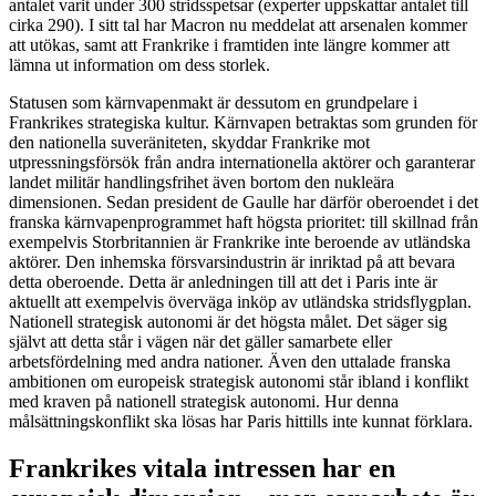
antalet varit under 300 stridsspetsar (experter uppskattar antalet till
cirka 290). I sitt tal har Macron nu meddelat att arsenalen kommer
att utökas, samt att Frankrike i framtiden inte längre kommer att
lämna ut information om dess storlek.
Statusen som kärnvapenmakt är dessutom en grundpelare i
Frankrikes strategiska kultur. Kärnvapen betraktas som grunden för
den nationella suveräniteten, skyddar Frankrike mot
utpressningsförsök från andra internationella aktörer och garanterar
landet militär handlingsfrihet även bortom den nukleära
dimensionen. Sedan president de Gaulle har därför oberoendet i det
franska kärnvapenprogrammet haft högsta prioritet: till skillnad från
exempelvis Storbritannien är Frankrike inte beroende av utländska
aktörer. Den inhemska försvarsindustrin är inriktad på att bevara
detta oberoende. Detta är anledningen till att det i Paris inte är
aktuellt att exempelvis överväga inköp av utländska stridsflygplan.
Nationell strategisk autonomi är det högsta målet. Det säger sig
självt att detta står i vägen när det gäller samarbete eller
arbetsfördelning med andra nationer. Även den uttalade franska
ambitionen om europeisk strategisk autonomi står ibland i konflikt
med kraven på nationell strategisk autonomi. Hur denna
målsättningskonflikt ska lösas har Paris hittills inte kunnat förklara.
Frankrikes vitala intressen har en