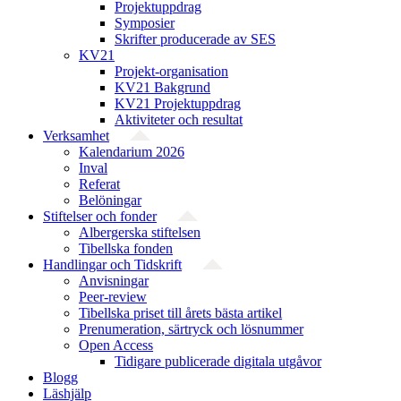
Projektuppdrag
Symposier
Skrifter producerade av SES
KV21
Projekt-organisation
KV21 Bakgrund
KV21 Projektuppdrag
Aktiviteter och resultat
Verksamhet
Kalendarium 2026
Inval
Referat
Belöningar
Stiftelser och fonder
Albergerska stiftelsen
Tibellska fonden
Handlingar och Tidskrift
Anvisningar
Peer-review
Tibellska priset till årets bästa artikel
Prenumeration, särtryck och lösnummer
Open Access
Tidigare publicerade digitala utgåvor
Blogg
Läshjälp