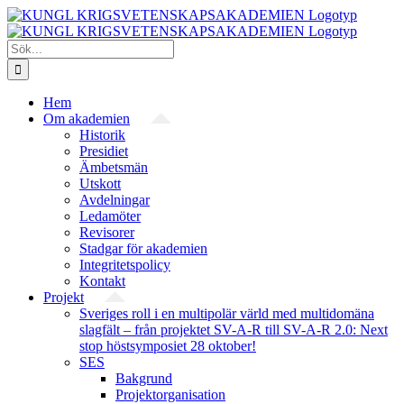
Fortsätt
till
innehållet
Sök
efter:
Hem
Om akademien
Historik
Presidiet
Ämbetsmän
Utskott
Avdelningar
Ledamöter
Revisorer
Stadgar för akademien
Integritetspolicy
Kontakt
Projekt
Sveriges roll i en multipolär värld med multidomäna
slagfält – från projektet SV-A-R till SV-A-R 2.0: Next
stop höstsymposiet 28 oktober!
SES
Bakgrund
Projekt­organisation