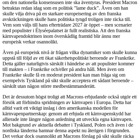
om den nationella konsensusen inte ska äventyras. President Macron
betraktas redan idag som en politisk ”lame duck”. Även om han
skulle vilja driva på en starkare europeisering av den franska
avskräckningen skulle hans politiska tyngd troligen inte räcka till.
Vem som väljs till hans efterträdare 2027 är öppet – men scenarier
med populister i Élyséepalatset är fullt realistiska. Att den franska
kärnvapendoktrinen inom överskådlig framtid blir ännu mer
europeisk verkar osannolikt.
Även på europeisk nivå är frågan vilka dynamiker som skulle kunna
uppstå till följd av ett ökat säkerhetspolitiskt beroende av Frankrike.
Detta gäller naturligtvis särskilt i händelse av att populister kommer
till makten – i Frankrike och/eller på andra håll. Men även om
Frankrike skulle få en moderat president kan man fråga sig om
exempelvis Tyskland på sikt skulle acceptera ett sådant beroende –
särskilt utan någon större medbestämmanderätt.
Det är dessutom högst troligt att Macrons erbjudande också utgör ett
försök att förhindra spridningen av kärnvapen i Europa. Detta har
alltid varit ett viktigt inslag i den amerikanska modellen för
kärnvapenpartnerskap: genom att erbjuda ett kärnvapenskydd har
allierade inte längre någon anledning att utveckla egna kärnvapen.
Mot bakgrund av aktuella debatter i Tyskland, Polen och även i de
nordiska länderna hamnar denna aspekt nu återigen i förgrunden.
Det verkar dock osannolikt att Macrons förslag på sikt skulle räcka