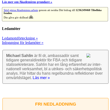
Läs mer om Akademiens grundare »
Stöd gärna Akademiens arbete
genom att swisha Ditt bidrag till
1236249460 Tibellska
fonden
.
🙏
Din gåva gör skillnad
Ledamöter
Ledamotsförteckning »
Inloggning för ledamöter »
Michael Sahlin
är fil dr, ambassadör samt
tidigare general­direktör för FBA och tidigare
stats­sekre­terare. Sahlin har en lång erfarenhet av inter­
nationell verk­samhet, bl a utrikes- och säkerhets­politisk
analys. Här hittar du hans regel­bundna reflek­tioner över
omvärlds­läget.
Läs mer »
FRI NEDLADDNING