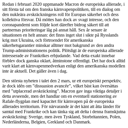
Redan i februari 2020 uppmanade Macron de europeiska allierade, i
sitt första tal om den franska kärnvapenpolitiken, till en dialog om
den nukleära avskräckningens roll för Europas säkerhet och dess
kollektiva försvar. Då möttes han dock av svagt intresse, och den
coronapandemi som följde kort därefter bidrog säkert till att
partnernas prioriteringar låg på annat håll. Sex år senare är
situationen en helt annan: det finns inget slut i sikte på Rysslands
krig mot Ukraina, och förtroendet för amerikanska
säkerhetsgarantier minskar alltmer mot bakgrund av den andra
Trump-administrationens politik. Plötsligt är de europeiska allierade
intresserade av Frankrikes erbjudande. Vad detta exakt innebar
förblev dock ganska oklart, åtminstone offentligt. Det har dock alltid
varit klart att kärnvapenmedverkan enligt den amerikanska modellen
inte är aktuell. Det gäller även i dag.
Den största nyheten i talet den 2 mars, ur ett europeiskt perspektiv,
är dock idén om ”dissuasion avancée”, vilket bäst kan översättas
med ”utplacerad avskräckning”. Macron gav inga viktiga detaljer i
detta avseende, men det handlar om en eventuell stationering av
Rafale-flygplan med kapacitet för kärnvapen på de europeiska
allierades territorium. För närvarande är det känt att åtta länder för
samtal med Frankrike och kan tänka sig att delta i denna framskjutna
avskräckning: Sverige, men även Tyskland, Storbritannien, Polen,
Nederländerna, Belgien, Grekland och Danmark.