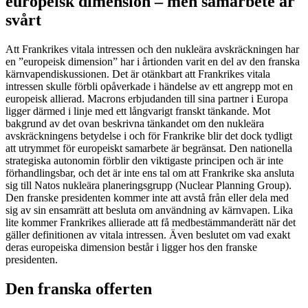
europeisk dimension – men samarbete är
svårt
Att Frankrikes vitala intressen och den nukleära avskräckningen har
en ”europeisk dimension” har i årtionden varit en del av den franska
kärnvapendiskussionen. Det är otänkbart att Frankrikes vitala
intressen skulle förbli opåverkade i händelse av ett angrepp mot en
europeisk allierad. Macrons erbjudanden till sina partner i Europa
ligger därmed i linje med ett långvarigt franskt tänkande. Mot
bakgrund av det ovan beskrivna tänkandet om den nukleära
avskräckningens betydelse i och för Frankrike blir det dock tydligt
att utrymmet för europeiskt samarbete är begränsat. Den nationella
strategiska autonomin förblir den viktigaste principen och är inte
förhandlingsbar, och det är inte ens tal om att Frankrike ska ansluta
sig till Natos nukleära planeringsgrupp (Nuclear Planning Group).
Den franske presidenten kommer inte att avstå från eller dela med
sig av sin ensamrätt att besluta om användning av kärnvapen. Lika
lite kommer Frankrikes allierade att få medbestämmanderätt när det
gäller definitionen av vitala intressen. Även beslutet om vad exakt
deras europeiska dimension består i ligger hos den franske
presidenten.
Den franska offerten