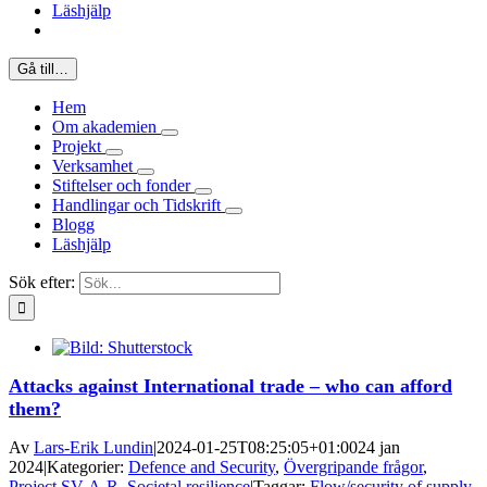
Läshjälp
Gå till…
Hem
Om akademien
Projekt
Verksamhet
Stiftelser och fonder
Handlingar och Tidskrift
Blogg
Läshjälp
Sök efter:
Attacks against International trade – who can afford
them?
Av
Lars-Erik Lundin
|
2024-01-25T08:25:05+01:00
24 jan
2024
|
Kategorier:
Defence and Security
,
Övergripande frågor
,
Project SV-A-R
,
Societal resilience
|
Taggar:
Flow/security of supply
,