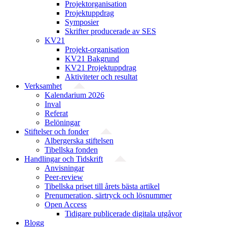
Projekt­organisation
Projektuppdrag
Symposier
Skrifter producerade av SES
KV21
Projekt-organisation
KV21 Bakgrund
KV21 Projektuppdrag
Aktiviteter och resultat
Verksamhet
Kalendarium 2026
Inval
Referat
Belöningar
Stiftelser och fonder
Albergerska stiftelsen
Tibellska fonden
Handlingar och Tidskrift
Anvisningar
Peer-review
Tibellska priset till årets bästa artikel
Prenumeration, särtryck och lösnummer
Open Access
Tidigare publicerade digitala utgåvor
Blogg