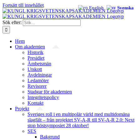
Fortsätt till innehållet
English
Svenska
Sök efter:
Hem
Om akademien
Historik
Presidiet
Ämbetsmän
Utskott
Avdelningar
Ledamöter
Revisorer
Stadgar för akademien
Integritetspolicy
Kontakt
Projekt
Sveriges roll i en multipolär värld med multidomäna
slagfält – från projektet SV-A-R till SV-A-R 2.0: Next
stop höstsymposiet 28 oktober!
SES
Bakgrund