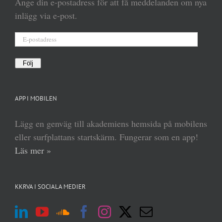
Ange din e-postadress för att få meddelanden om nya
inlägg via e-post.
E-
postadress
Följ
APP I MOBILEN
Lägg en genväg till akademiens hemsida på mobilens
eller surfplattans startskärm. Fungerar som en app!
Läs mer »
KKRVA I SOCIALA MEDIER