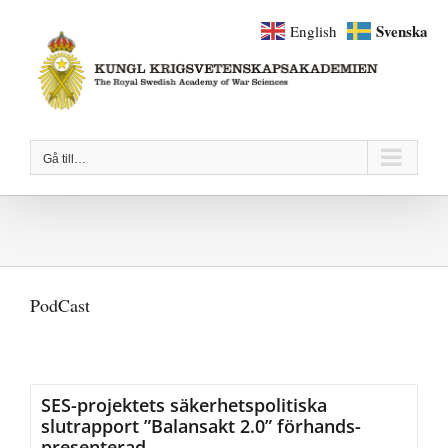
Fortsätt
Svenska
English
till
innehållet
Gå till…
PodCast
SES-projektets säkerhets­politiska
slutrapport ”Balansakt 2.0” förhands­
presenterad