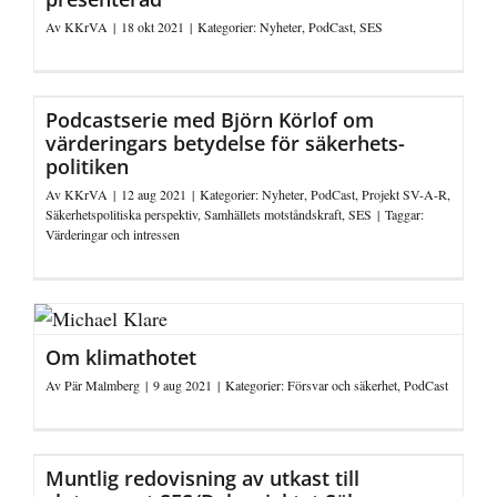
Av
KKrVA
|
18 okt 2021
|
Kategorier:
Nyheter
,
PodCast
,
SES
Podcastserie med Björn Körlof om
värderingars betydelse för säkerhets­
politiken
Av
KKrVA
|
12 aug 2021
|
Kategorier:
Nyheter
,
PodCast
,
Projekt SV-A-R
,
Säkerhetspolitiska perspektiv
,
Samhällets motståndskraft
,
SES
|
Taggar:
Värderingar och intressen
Om klimathotet
Av
Pär Malmberg
|
9 aug 2021
|
Kategorier:
Försvar och säkerhet
,
PodCast
Muntlig redovisning av utkast till