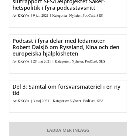
slutrapport SES/Delprojektet Säker­
hetspolitik i fyra podcast­avsnitt
Av
KKrVA
|
9 jun 2021
|
Kategorier:
Nyheter
,
PodCast
,
SES
Podcast i fyra delar med ledamoten
Robert Dalsjö om Ryssland, Kina och den
europeiska hjälplösheten
Av
KKrVA
|
28 maj 2021
|
Kategorier:
Nyheter
,
PodCast
,
SES
Del 3: Samtal om försvarsmateriel i en ny
tid
Av
KKrVA
|
3 maj 2021
|
Kategorier:
Nyheter
,
PodCast
,
SES
LADDA MER INLÄGG